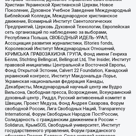
Христиан Украинской Христианской Церкви, Новое
Поколение, Духовное Учебное Заведение Международный
Библейский Колледж, Международное христианское
движение, Всемирный Институт Саентологических
Предприятий, Церковь Духовной Технологии, Европейская
сеть организаций по наблюдению за выборами,
Республика Польша, СВОБОДНЫЙ ИДЕЛЬ-УРАЛ,
Ассоциация развития журналистики, IStories fonds,
Королевский Институт Международных Отношений,
КРИМСЬКА ПРАВОЗАХИСНА ГРУПА, Фонд имени Генриха
Бёлля, Stichting Bellingcat, Bellingcat Ltd, The Insider, Институт
правовой инициативы Центральной и Восточной Европы,
Фонд Открытой Эстонии, Calvert 22 Foundation, Канадский
украинский конгресс, Институт Макдональда-Лорье,
Украинская национальная федерация Канады,
Декабристы, Международный научный центр им Вудро
Вильсона, Свободная пресса, Возрождение, Всеукраинский
духовный центр , Риддл, Русский антивоенный комитет в
Швеции, Проект Медуза, Фонд Андрея Сахарова, Форум
свободной России, Лига Свободных Наций, Transparеncy
International, Форум Свободных Народов ПостРоссии,
Солидарность с гражданским движением в России –
Solidarus, КрымSOS, Свободный университет, Институт
государственного управления, Форум гражданского
общества Россия, Беллона, Союз жителей островов