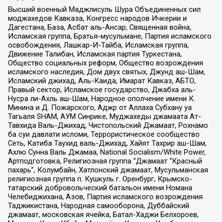
Высший военный Маджлисуль Шура Объединенных сил
моджахедов Кавказа, Конгресс народов Ичкерии и
Дагестана, База, Асбат аль-Ансар, Священная война,
Исламская группа, Братья-мусульмане, Партия исламского
освобождения, Лашкар-И-Тайба, Исламская группа,
Движение Талибан, Исламская партия Туркестана,
Общество социальных реформ, Общество возрождения
исламского наследия, Дом двух святых, Джунд аш-Шам,
Исламский джихад, Аль-Каида, Имарат Кавказ, АБТО,
Правый сектор, Исламское государство, Джабха аль-
Нусра ли-Ахль аш-Шам, Народное ополчение имени К.
Минина и Д. Пожарского, Аджр от Аллаха Субхану уа
Тагьаля SHAM, АУМ Синрике, Муджахеды джамаата Ат-
Тавхида Валь-Джихад, Чистопольский Джамаат, Рохнамо
ба суи давлати исломи, Террористическое сообщество
Сеть, Катиба Таухид валь-Джихад, Хайят Тахрир аш-Шам,
Ахлю Сунна Валь Джамаа, National Socialism/White Power,
Артподготовка, Религиозная группа “Джамаат “Красный
пахарь”, Колумбайн, Хатлонский джамаат, Мусульманская
религиозная группа п. Кушкуль г. Оренбург, Крымско-
татарский добровольческий батальон имени Номана
Челебиджихана, Азов, Партия исламского возрождения
Таджикистана, Народная самооборона, Дуббайский
джамаат, московская ячейка, Батал-Хаджи Белхороев,