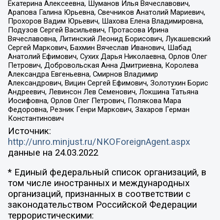
Екатерина Алексеевна, Шуманов Илья Вячеславович,
Арапова Галина Юрьевна, Свечников Анатолий Мариевич,
Прохоров Вадим Юрьевич, Шахова Елена Владимировна,
Подузов Сергей Васильевич, Протасова Ирина
Вячеславовна, Литинский Леонид Борисович, Лукашевский
Сергей Маркович, Бахмин Вячеслав Иванович, Шабад
Анатолий Ефимович, Сухих Дарья Николаевна, Орлов Олег
Петрович, Добровольская Анна Дмитриевна, Королева
Александра Евгеньевна, Смирнов Владимир
Александрович, Вицин Сергей Ефимович, Золотухин Борис
Андреевич, Левинсон Лев Семенович, Локшина Татьяна
Иосифовна, Орлов Олег Петрович, Полякова Мара
Федоровна, Резник Генри Маркович, Захаров Герман
Константинович
Источник:
http://unro.minjust.ru/NKOForeignAgent.aspx
данные на
24.03.2022
* Единый федеральный список организаций, в
том числе иностранных и международных
организаций, признанных в соответствии с
законодательством Российской Федерации
террористическими: