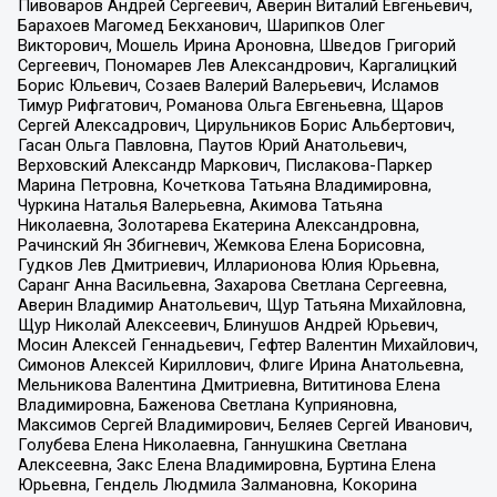
Пивоваров Андрей Сергеевич, Аверин Виталий Евгеньевич,
Барахоев Магомед Бекханович, Шарипков Олег
Викторович, Мошель Ирина Ароновна, Шведов Григорий
Сергеевич, Пономарев Лев Александрович, Каргалицкий
Борис Юльевич, Созаев Валерий Валерьевич, Исламов
Тимур Рифгатович, Романова Ольга Евгеньевна, Щаров
Сергей Алексадрович, Цирульников Борис Альбертович,
Гасан Ольга Павловна, Паутов Юрий Анатольевич,
Верховский Александр Маркович, Пислакова-Паркер
Марина Петровна, Кочеткова Татьяна Владимировна,
Чуркина Наталья Валерьевна, Акимова Татьяна
Николаевна, Золотарева Екатерина Александровна,
Рачинский Ян Збигневич, Жемкова Елена Борисовна,
Гудков Лев Дмитриевич, Илларионова Юлия Юрьевна,
Саранг Анна Васильевна, Захарова Светлана Сергеевна,
Аверин Владимир Анатольевич, Щур Татьяна Михайловна,
Щур Николай Алексеевич, Блинушов Андрей Юрьевич,
Мосин Алексей Геннадьевич, Гефтер Валентин Михайлович,
Симонов Алексей Кириллович, Флиге Ирина Анатольевна,
Мельникова Валентина Дмитриевна, Вититинова Елена
Владимировна, Баженова Светлана Куприяновна,
Максимов Сергей Владимирович, Беляев Сергей Иванович,
Голубева Елена Николаевна, Ганнушкина Светлана
Алексеевна, Закс Елена Владимировна, Буртина Елена
Юрьевна, Гендель Людмила Залмановна, Кокорина