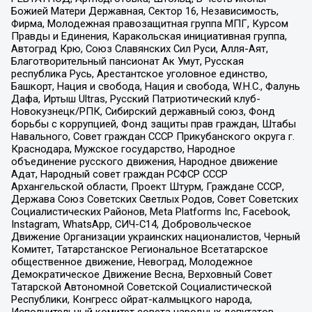
Божией Матери Державная, Сектор 16, Независимость,
Фирма, Молодежная правозащитная группа МПГ, Курсом
Правды и Единения, Каракольская инициативная группа,
Автоград Крю, Союз Славянских Сил Руси, Алля-Аят,
Благотворительный пансионат Ак Умут, Русская
республика Русь, Арестантское уголовное единство,
Башкорт, Нация и свобода, Нация и свобода, W.H.С., Фалунь
Дафа, Иртыш Ultras, Русский Патриотический клуб-
Новокузнецк/РПК, Сибирский державный союз, Фонд
борьбы с коррупцией, Фонд защиты прав граждан, Штабы
Навального, Совет граждан СССР Прикубанского округа г.
Краснодара, Мужское государство, Народное
объединение русского движения, Народное движение
Адат, Народный совет граждан РСФСР СССР
Архангельской области, Проект Штурм, Граждане СССР,
Держава Союз Советских Светлых Родов, Совет Советских
Социалистических Районов, Meta Platforms Inc, Facebook,
Instagram, WhatsApp, СИЧ-С14, Добровольческое
Движение Организации украинских националистов, Черный
Комитет, Татарстанское Региональное Всетатарское
общественное движение, Невоград, Молодежное
Демократическое Движение Весна, Верховный Совет
Татарской Автономной Советской Социалистической
Республики, Конгресс ойрат-калмыцкого народа,