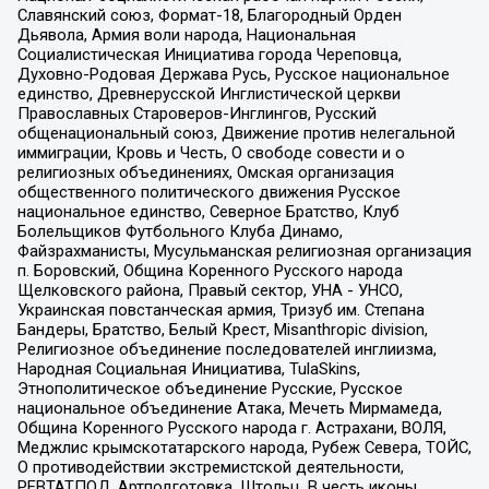
Славянский союз, Формат-18, Благородный Орден
Дьявола, Армия воли народа, Национальная
Социалистическая Инициатива города Череповца,
Духовно-Родовая Держава Русь, Русское национальное
единство, Древнерусской Инглистической церкви
Православных Староверов-Инглингов, Русский
общенациональный союз, Движение против нелегальной
иммиграции, Кровь и Честь, О свободе совести и о
религиозных объединениях, Омская организация
общественного политического движения Русское
национальное единство, Северное Братство, Клуб
Болельщиков Футбольного Клуба Динамо,
Файзрахманисты, Мусульманская религиозная организация
п. Боровский, Община Коренного Русского народа
Щелковского района, Правый сектор, УНА - УНСО,
Украинская повстанческая армия, Тризуб им. Степана
Бандеры, Братство, Белый Крест, Misanthropic division,
Религиозное объединение последователей инглиизма,
Народная Социальная Инициатива, TulaSkins,
Этнополитическое объединение Русские, Русское
национальное объединение Атака, Мечеть Мирмамеда,
Община Коренного Русского народа г. Астрахани, ВОЛЯ,
Меджлис крымскотатарского народа, Рубеж Севера, ТОЙС,
О противодействии экстремистской деятельности,
РЕВТАТПОД, Артподготовка, Штольц, В честь иконы