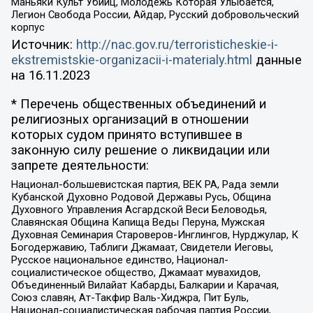
Маньяки Культ Убийц, Молодёжь Которая Улыбается,
Легион Свобода России, Айдар, Русский добровольческий
корпус
Источник:
http://nac.gov.ru/terroristicheskie-i-
ekstremistskie-organizacii-i-materialy.html
данные
на
16.11.2023
* Перечень общественных объединений и
религиозных организаций в отношении
которых судом принято вступившее в
законную силу решение о ликвидации или
запрете деятельности:
Национал-большевистская партия, ВЕК РА, Рада земли
Кубанской Духовно Родовой Державы Русь, Община
Духовного Управления Асгардской Веси Беловодья,
Славянская Община Капища Веды Перуна, Мужская
Духовная Семинария Староверов-Инглингов, Нурджулар, К
Богодержавию, Таблиги Джамаат, Свидетели Иеговы,
Русское национальное единство, Национал-
социалистическое общество, Джамаат мувахидов,
Объединенный Вилайат Кабарды, Балкарии и Карачая,
Союз славян, Ат-Такфир Валь-Хиджра, Пит Буль,
Национал-социалистическая рабочая партия России,