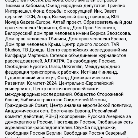
Тисима и Хабомаи, Съезд народных депутатов, Гринпис
Интернешнл, Фонд борьбы с коррупцией Инк, Завет
церквей TCCN, Агора, Всемирный фонд природы, BDR
Novaja Gazeta-Europe, Алтай проект, Образовательный дом
прав человека Чернигов, Фонд Дом Прав Человека,
Белорусский дом прав человека имени Бориса Звозскова,
Дом прав человека Тбилиси, Дом прав человека Ереван,
Дом прав человека Крым, Центр дикого лосося, TVR
Studios, ТВ Дождь, Центр европейских исследований им
Вилфрида Мартенса, Сетевое объединение журналистов
расследователей, АЛЛАТРА, За свободную Россию,
Свободная Бурятия, Uralic, UnKremlin, Международная
федерация транспортных рабочих, ИстЧам Финланд,
Гудзоновский институт, Фонд Демократического
Развития, Комитет-2024, Центрально-Европейский
университет, Центр восточноевропейских и
международных исследований, Общество Сторожевой
башни, Библии и трактатов Свидетелей Иеговы,
Гражданский Совет, Центр анализа европейской политики,
Академическая сеть Восточная Европа, Российский
комитет действия, РЭНД корпорейшн, Русская Америка за
демократию в России, Настоящая Россия, Глобальная сеть
журналистов-расследователей, Служба поддержки,
Свободная Россия Берлин, Свободная Россия Северный