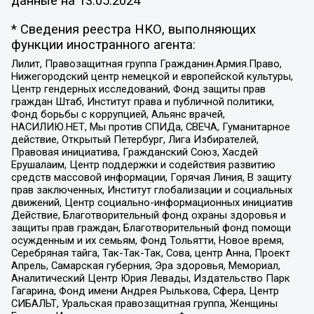
данные на
13.05.2024
* Сведения реестра НКО, выполняющих
функции иностранного агента:
Лилит, Правозащитная группа Гражданин.Армия.Право,
Нижегородский центр немецкой и европейской культуры,
Центр гендерных исследований, Фонд защиты прав
граждан Штаб, Институт права и публичной политики,
Фонд борьбы с коррупцией, Альянс врачей,
НАСИЛИЮ.НЕТ, Мы против СПИДа, СВЕЧА, Гуманитарное
действие, Открытый Петербург, Лига Избирателей,
Правовая инициатива, Гражданский Союз, Хасдей
Ерушалаим, Центр поддержки и содействия развитию
средств массовой информации, Горячая Линия, В защиту
прав заключенных, Институт глобализации и социальных
движений, Центр социально-информационных инициатив
Действие, Благотворительный фонд охраны здоровья и
защиты прав граждан, Благотворительный фонд помощи
осужденным и их семьям, Фонд Тольятти, Новое время,
Серебряная тайга, Так-Так-Так, Сова, центр Анна, Проект
Апрель, Самарская губерния, Эра здоровья, Мемориал,
Аналитический Центр Юрия Левады, Издательство Парк
Гагарина, Фонд имени Андрея Рылькова, Сфера, Центр
СИБАЛЬТ, Уральская правозащитная группа, Женщины