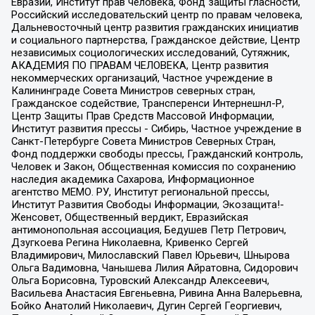
Евразии, Институт прав человека, Фонд защиты гласности,
Российский исследовательский центр по правам человека,
Дальневосточный центр развития гражданских инициатив
и социального партнерства, Гражданское действие, Центр
независимых социологических исследований, Сутяжник,
АКАДЕМИЯ ПО ПРАВАМ ЧЕЛОВЕКА, Центр развития
некоммерческих организаций, Частное учреждение в
Калининграде Совета Министров северных стран,
Гражданское содействие, Трансперенси Интернешнл-Р,
Центр Защиты Прав Средств Массовой Информации,
Институт развития прессы - Сибирь, Частное учреждение в
Санкт-Петербурге Совета Министров Северных Стран,
Фонд поддержки свободы прессы, Гражданский контроль,
Человек и Закон, Общественная комиссия по сохранению
наследия академика Сахарова, Информационное
агентство МЕМО. РУ, Институт региональной прессы,
Институт Развития Свободы Информации, Экозащита!-
Женсовет, Общественный вердикт, Евразийская
антимонопольная ассоциация, Бедушев Петр Петрович,
Дзугкоева Регина Николаевна, Кривенко Сергей
Владимирович, Милославский Павел Юрьевич, Шнырова
Ольга Вадимовна, Чанышева Лилия Айратовна, Сидорович
Ольга Борисовна, Туровский Александр Алексеевич,
Васильева Анастасия Евгеньевна, Ривина Анна Валерьевна,
Бойко Анатолий Николаевич, Дугин Сергей Георгиевич,