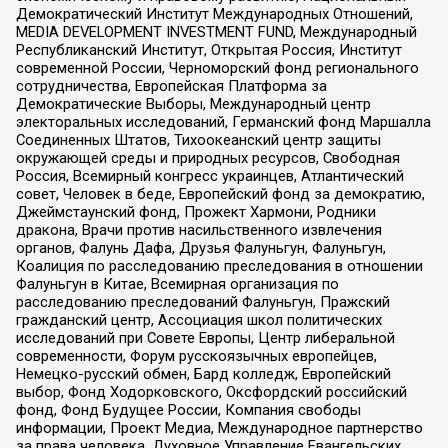
Демократический Институт Международных Отношений,
MEDIA DEVELOPMENT INVESTMENT FUND, Международный
Республиканский Институт, Открытая Россия, Институт
современной России, Черноморский фонд регионального
сотрудничества, Европейская Платформа за
Демократические Выборы, Международный центр
электоральных исследований, Германский фонд Маршалла
Соединенных Штатов, Тихоокеанский центр защиты
окружающей среды и природных ресурсов, Свободная
Россия, Всемирный конгресс украинцев, Атлантический
совет, Человек в беде, Европейский фонд за демократию,
Джеймстаунский фонд, Прожект Хармони, Родники
дракона, Врачи против насильственного извлечения
органов, Фалунь Дафа, Друзья Фалуньгун, Фалуньгун,
Коалиция по расследованию преследования в отношении
Фалуньгун в Китае, Всемирная организация по
расследованию преследований Фалуньгун, Пражский
гражданский центр, Ассоциация школ политических
исследований при Совете Европы, Центр либеральной
современности, Форум русскоязычных европейцев,
Немецко-русский обмен, Бард колледж, Европейский
выбор, Фонд Ходорковского, Оксфордский российский
фонд, Фонд Будущее России, Компания свободы
информации, Проект Медиа, Международное партнерство
за права человека, Духовное Управление Евангельских