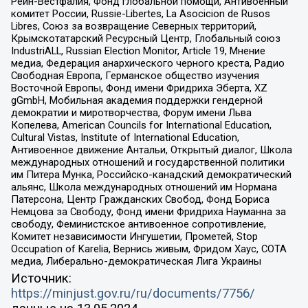
Рейн-Вестфалия, Фонд глобальной помощи, Антивоенный
комитет России, Russie-Libertes, La Asocicion de Rusos
Libres, Союз за возвращение Северных территорий,
Крымскотатарский Ресурсный Центр, Глобальный союз
IndustriALL, Russian Election Monitor, Article 19, Мнение
медиа, Федерация анархического черного креста, Радио
Свободная Европа, Германское общество изучения
Восточной Европы, Фонд имени Фридриха Эберта, XZ
gGmbH, Мобильная академия поддержки гендерной
демократии и миротворчества, Форум имени Льва
Копелева, American Councils for International Education,
Cultural Vistas, Institute of International Education,
Антивоенное движение Антальи, Открытый диалог, Школа
международных отношений и государственной политики
им Питера Мунка, Российско-канадский демократический
альянс, Школа международных отношений им Нормана
Патерсона, Центр Гражданских Свобод, Фонд Бориса
Немцова за Свободу, Фонд имени Фридриха Науманна за
свободу, Феминистское антивоенное сопротивление,
Комитет независимости Ингушетии, Прометей, Stop
Occupation of Karelia, Вернись живым, Фридом Хаус, СОТА
медиа, Либерально-демократическая Лига Украины
Источник:
https://minjust.gov.ru/ru/documents/7756/