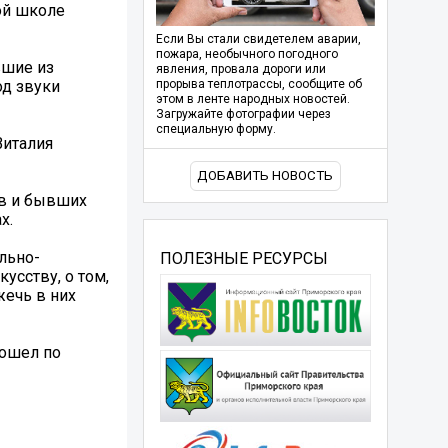
ой школе
Если Вы стали свидетелем аварии,
пожара, необычного погодного
вшие из
явления, провала дороги или
од звуки
прорыва теплотрассы, сообщите об
этом в ленте народных новостей.
Загружайте фотографии через
специальную форму.
Виталия
ДОБАВИТЬ НОВОСТЬ
ов и бывших
х.
льно-
ПОЛЕЗНЫЕ РЕСУРСЫ
усству, о том,
жечь в них
пошел по