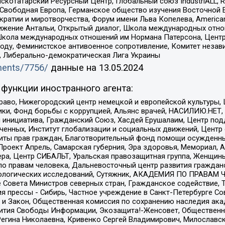
татарский Ресурсный Центр, Глобальный союз IndustriALL, Russi
 Свободная Европа, Германское общество изучения Восточной 
и и миротворчества, Форум имени Льва Копелева, American Counci
ое движение Антальи, Открытый диалог, Школа международных отн
Школа международных отношений им Нормана Патерсона, Центр
ду, Феминистское антивоенное сопротивление, Комитет независ
а, Либерально-демократическая Лига Украины
uments/7756/
данные на
13.05.2024
функции иностранного агента:
раво, Нижегородский центр немецкой и европейской культуры,
тики, Фонд борьбы с коррупцией, Альянс врачей, НАСИЛИЮ.НЕТ,
я инициатива, Гражданский Союз, Хасдей Ерушалаим, Центр по
юченных, Институт глобализации и социальных движений, Цент
ты прав граждан, Благотворительный фонд помощи осужденным
а, Проект Апрель, Самарская губерния, Эра здоровья, Мемориал
ера, Центр СИБАЛЬТ, Уральская правозащитная группа, Женщины
по правам человека, Дальневосточный центр развития гражданс
ологических исследований, Сутяжник, АКАДЕМИЯ ПО ПРАВАМ Ч
е Совета Министров северных стран, Гражданское содействие,
я прессы - Сибирь, Частное учреждение в Санкт-Петербурге С
 и Закон, Общественная комиссия по сохранению наследия ак
звития Свободы Информации, Экозащита!-Женсовет, Общественн
Регина Николаевна, Кривенко Сергей Владимирович, Милославс