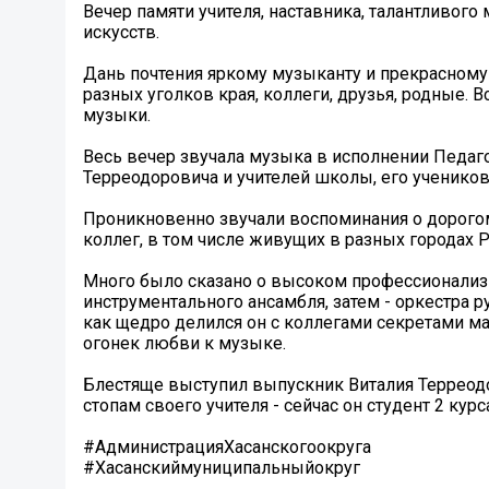
Вечер памяти учителя, наставника, талантливог
искусств.
Дань почтения яркому музыканту и прекрасному
разных уголков края, коллеги, друзья, родные. 
музыки.
Весь вечер звучала музыка в исполнении Педаг
Терреодоровича и учителей школы, его ученико
Проникновенно звучали воспоминания о дорого
коллег, в том числе живущих в разных городах 
Много было сказано о высоком профессионализм
инструментального ансамбля, затем - оркестра р
как щедро делился он с коллегами секретами ма
огонек любви к музыке.
Блестяще выступил выпускник Виталия Терреодо
стопам своего учителя - сейчас он студент 2 ку
#АдминистрацияХасанскогоокруга
#Хасанскиймуниципальныйокруг