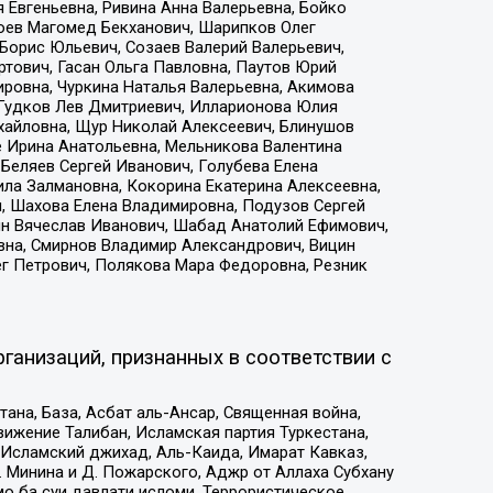
 Евгеньевна, Ривина Анна Валерьевна, Бойко
хоев Магомед Бекханович, Шарипков Олег
Борис Юльевич, Созаев Валерий Валерьевич,
тович, Гасан Ольга Павловна, Паутов Юрий
ровна, Чуркина Наталья Валерьевна, Акимова
 Гудков Лев Дмитриевич, Илларионова Юлия
ихайловна, Щур Николай Алексеевич, Блинушов
е Ирина Анатольевна, Мельникова Валентина
Беляев Сергей Иванович, Голубева Елена
ила Залмановна, Кокорина Екатерина Алексеевна,
, Шахова Елена Владимировна, Подузов Сергей
ин Вячеслав Иванович, Шабад Анатолий Ефимович,
вна, Смирнов Владимир Александрович, Вицин
ег Петрович, Полякова Мара Федоровна, Резник
ганизаций, признанных в соответствии с
на, База, Асбат аль-Ансар, Священная война,
ижение Талибан, Исламская партия Туркестана,
Исламский джихад, Аль-Каида, Имарат Кавказ,
 Минина и Д. Пожарского, Аджр от Аллаха Субхану
о ба суи давлати исломи, Террористическое