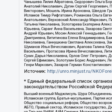
Чанышева Лилия Айратовна, Сидорович Ольга Бори
Анатолий Николаевич, Дугин Сергей Георгиевич, 
Викторович, Мошель Ирина Ароновна, Шведов Гри
Исламов Тимур Рифгатович, Романова Ольга Евге
Анатольевич, Верховский Александр Маркович, П
Татьяна Николаевна, Золотарева Екатерина Алек
Юрьевна, Саранг Анна Васильевна, Захарова Свет
Андрей Юрьевич, Мосин Алексей Геннадьевич, Ге
Дмитриевна, Вититинова Елена Владимировна, Ба
Николаевна, Ганнушкина Светлана Алексеевна, За
Шуманов Илья Вячеславович, Арапова Галина Юрь
Васильевич, Протасова Ирина Вячеславовна, Лит
Сухих Дарья Николаевна, Орлов Олег Петрович, 
Сергей Ефимович, Золотухин Борис Андреевич, Л
Генри Маркович, Захаров Герман Константинович
Источник:
http://unro.minjust.ru/NKOFore
* Единый федеральный список организа
законодательством Российской Федера
Высший военный Маджлисуль Шура Объединенных с
Исламская группа, Братья-мусульмане, Партия ис
Общество социальных реформ, Общество возрожд
АБТО, Правый сектор, Исламское государство, Д
уа Тагьаля SHAM, АУМ Синрике, Муджахеды джама