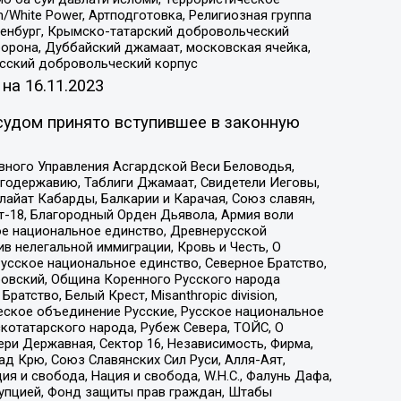
/White Power, Артподготовка, Религиозная группа
Оренбург, Крымско-татарский добровольческий
орона, Дуббайский джамаат, московская ячейка,
усский добровольческий корпус
 на
16.11.2023
судом принято вступившее в законную
вного Управления Асгардской Веси Беловодья,
годержавию, Таблиги Джамаат, Свидетели Иеговы,
айат Кабарды, Балкарии и Карачая, Союз славян,
т-18, Благородный Орден Дьявола, Армия воли
ое национальное единство, Древнерусской
 нелегальной иммиграции, Кровь и Честь, О
усское национальное единство, Северное Братство,
ровский, Община Коренного Русского народа
атство, Белый Крест, Misanthropic division,
еское объединение Русские, Русское национальное
котатарского народа, Рубеж Севера, ТОЙС, О
ри Державная, Сектор 16, Независимость, Фирма,
д Крю, Союз Славянских Сил Руси, Алля-Аят,
я и свобода, Нация и свобода, W.H.С., Фалунь Дафа,
рупцией, Фонд защиты прав граждан, Штабы