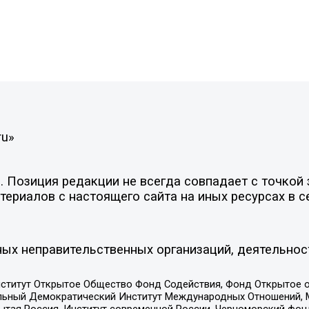
ru»
Позиция редакции не всегда совпадает с точкой з
ериалов с настоящего сайта на иных ресурсах в с
ых неправительственных организаций, деятельнос
ститут Открытое Общество Фонд Содействия, Фонд Открытое 
альный Демократический Институт Международных Отношений,
тая Россия, Институт современной России, Черноморский фонд