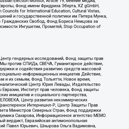
an Election Monitor, Article 19, Мнение медиа,
Европы, Фонд имени Фридриха Эберта, XZ gGmbH,
ls for International Education, Cultural Vistas,
ошений и государственной политики им Питера Мунка,
 Гражданских Свобод, Фонд Бориса Немцова за
имости Ингушетии, Прометей, Stop Occupation of
 Центр гендерных исследований, Фонд защиты прав
 Мы против СПИДа, СВЕЧА, Гуманитарное действие,
ддержки и содействия развитию средств массовой
р социально-информационных инициатив Действие,
 и их семьям, Фонд Тольятти, Новое время,
, Аналитический Центр Юрия Левады, Издательство
 Евразии, Институт прав человека, Фонд защиты
ких инициатив и социального партнерства,
ЕЛОВЕКА, Центр развития некоммерческих
 Трансперенси Интернешнл-Р, Центр Защиты Прав
овета Министров Северных Стран, Фонд поддержки
адемика Сахарова, Информационное агентство МЕМО.
ый вердикт, Евразийская антимонопольная
кий Павел Юрьевич, Шнырова Ольга Вадимовна,