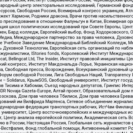
родный центр электоральных исследований, Германский фонд
рсов, Свободная Россия, Всемирный конгресс украинцев, Атла
ект Хармони, Родники дракона, Врачи против насильственного
ию преследования в отношении Фалуньгун в Китае, Всемирная о
ация школ политических исследований при Совете Европы, Цен
мен, Бард колледж, Европейский выбор, Фонд Ходорковского,
едиа, Международное партнерство за права человека, Духовно
ое Учебное Заведение Международный Библейский Колледж, М
ь Духовной Технологии, Европейская сеть организаций по наб
урналистики, IStories fonds, Королевский Институт Между
gcat, Bellingcat Ltd, The Insider, Институт правовой инициатив
инский конгресс, Институт Макдональда-Лорье, Украинская нац
, Свободная пресса, Возрождение, Всеукраинский духовный цен
орум свободной России, Лига Свободных Наций, Transparеncy I
– Solidarus, КрымSOS, Свободный университет, Институт госу
в Тисима и Хабомаи, Съезд народных депутатов, Гринпис Инте
DR Novaja Gazeta-Europe, Алтай проект, Образовательный дом 
зскова, Дом прав человека Тбилиси, Дом прав человека Ерева
едований им Вилфрида Мартенса, Сетевое объединение журнали
Международная федерация транспортных рабочих, ИстЧам Финлан
й университет, Центр восточноевропейских и международных и
, Центр анализа европейской политики, Академическая сеть Во
ю в России, Настоящая Россия, Глобальная сеть журналистов
естфалия, Фонд глобальной помощи, Антивоенный комитет России,