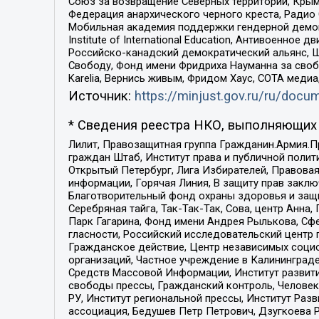
Союз за возвращение Северных территорий, Крымско
Федерация анархического черного креста, Радио
Мобильная академия поддержки гендерной демократи
Institute of International Education, Антивоенн
Российско-канадский демократический альянс, 
Свободу, Фонд имени Фридриха Науманна за свобо
Karelia, Вернись живым, Фридом Хаус, СОТА меди
Источник:
https://minjust.gov.ru/ru/doc
* Сведения реестра НКО, выполняющих 
Лилит, Правозащитная группа Гражданин.Армия.П
граждан Штаб, Институт права и публичной поли
Открытый Петербург, Лига Избирателей, Правова
информации, Горячая Линия, В защиту прав закл
Благотворительный фонд охраны здоровья и защи
Серебряная тайга, Так-Так-Так, Сова, центр Анн
Парк Гагарина, Фонд имени Андрея Рылькова, Сф
гласности, Российский исследовательский центр 
Гражданское действие, Центр независимых соци
организаций, Частное учреждение в Калининград
Средств Массовой Информации, Институт развити
свободы прессы, Гражданский контроль, Человек
РУ, Институт региональной прессы, Институт Ра
ассоциация, Бедушев Петр Петрович, Дзугкоева 