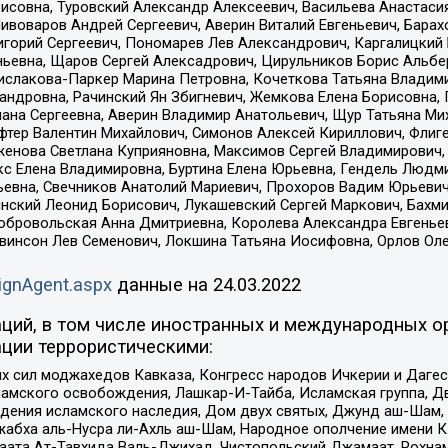
совна, Туровский Александр Алексеевич, Васильева Анастасия
Пивоваров Андрей Сергеевич, Аверин Виталий Евгеньевич, Бара
горий Сергеевич, Пономарев Лев Александрович, Каргалицкий 
ньевна, Щаров Сергей Алексадрович, Цирульников Борис Альбер
ислакова-Паркер Марина Петровна, Кочеткова Татьяна Владими
сандровна, Рачинский Ян Збигневич, Жемкова Елена Борисовна,
лана Сергеевна, Аверин Владимир Анатольевич, Щур Татьяна М
фтер Валентин Михайлович, Симонов Алексей Кириллович, Флиг
женова Светлана Куприяновна, Максимов Сергей Владимирович, 
кс Елена Владимировна, Буртина Елена Юрьевна, Гендель Людм
евна, Свечников Анатолий Мариевич, Прохоров Вадим Юрьевич
инский Леонид Борисович, Лукашевский Сергей Маркович, Бахм
Добровольская Анна Дмитриевна, Королева Александра Евгенье
евинсон Лев Семенович, Локшина Татьяна Иосифовна, Орлов Ол
ignAgent.aspx
данные на
24.03.2022
ций, в том числе иностранных и международных ор
ции террористическими:
ил моджахедов Кавказа, Конгресс народов Ичкерии и Дагеста
ламского освобождения, Лашкар-И-Тайба, Исламская группа, Дв
ения исламского наследия, Дом двух святых, Джунд аш-Шам, 
жабха аль-Нусра ли-Ахль аш-Шам, Народное ополчение имени К.
ата Ат-Тавхида Валь-Джихад, Чистопольский Джамаат, Рохнам