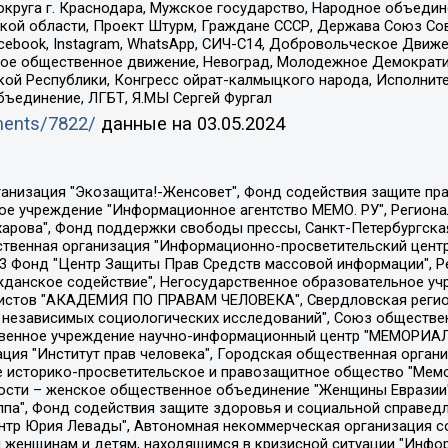
округа г. Краснодара, Мужское государство, Народное объедин
ой области, Проект Штурм, Граждане СССР, Держава Союз Сов
Facebook, Instagram, WhatsApp, СИЧ-С14, Добровольческое Движ
ское общественное движение, Невоград, Молодежное Демократ
ой Республики, Конгресс ойрат-калмыцкого народа, Исполнит
бъединение, ЛГБТ, Я.МЫ Сергей Фургал
uments/7822/
данные на
03.05.2024
Общество с ограниченной ответственностью "Радио Свободная Европа/Радио Свобода", Чешское информационное агентство "MEDIUM-ORIENT", Красноярская региональная общественная организация "Мы против СПИДа", Камалягин Денис Николаевич, Маркелов Сергей Евгеньевич, Пономарев Лев Александрович, Савицкая Людмила Алексеевна, Автономная некоммерческая организация "Центр по работе с проблемой насилия "НАСИЛИЮ.НЕТ", Межрегиональный профессиональный союз работников здравоохранения "Альянс врачей", Юридическое лицо, зарегистрированное в Латвийской Республике, SIA "Medusa Project" (регистрационный номер 40103797863, дата регистрации 10.06.2014), Некоммерческая организация "Фонд по борьбе с коррупцией", Автономная некоммерческая организация "Институт права и публичной политики", Баданин Роман Сергеевич, Гликин Максим Александрович, Железнова Мария Михайловна, Лукьянова Юлия Сергеевна, Маетная Елизавета Витальевна, Маняхин Петр Борисович, Чуракова Ольга Владимировна, Ярош Юлия Петровна, Юридическое лицо "The Insider SIA", зарегистрированное в Риге, Латвийская Республика (дата регистрации 26.06.2015), являющееся администратором доменного имени интернет-издания "The Insider SIA", https://theins.ru, Постернак Алексей Евгеньевич, Рубин Михаил Аркадьевич, Анин Роман Александрович, Юридическое лицо Istories fonds, зарегистрированное в Латвийской Республике (регистрационный номер 50008295751, дата регистрации 24.02.2020), Великовский Дмитрий Александрович, Долинина Ирина Николаевна, Мароховская Алеся Алексеевна, Шлейнов Роман Юрьевич, Шмагун Олеся Валентиновна, Общество с ограниченной ответственностью "Альтаир 2021", Общество с ограниченной ответственностью "Вега 2021", Общество с ограниченной ответственностью "Главный редактор 2021", Общество с ограниченной ответственностью "Ромашки монолит", Важенков Артем Валерьевич, Ивановская областная общественная организация "Центр гендерных исследований", Гурман Юрий Альбертович, Медиапроект "ОВД-Инфо", Егоров Владимир Владимирович, Жилинский Владимир Александрович, Общество с ограниченной ответственностью "ЗП", Иванова София Юрьевна, Карезина Инна Павловна, Кильтау Екатерина Викторовна, Петров Алексей Викторович, Пискунов Сергей Евгеньевич, Смирнов Сергей Сергеевич, Тихонов Михаил Сергеевич, Общество с ограниченной ответственностью "ЖУРНАЛИСТ-ИНОСТРАННЫЙ АГЕНТ", Арапова Галина Юрьевна, Вольтская Татьяна Анатольевна, Американская компания "Mason G.E.S. Anonymous Foundation" (США), являющаяся владельцем интернет-издания https://mnews.world/, Компания "Stichting Bellingcat", зарегистрированная в Нидерландах (дата регистрации 11.07.2018), Захаров Андрей Вячеславович, Клепиковская Екатерина Дмитриевна, Общество с ограниченной ответственностью "МЕМО", Перл Роман Александрович, Симонов Евгений Алексеевич, Соловьева Елена Анатольевна, Сотников Даниил Владимирович, Сурначева Елизавета Дмитриевна, Автономная некоммерческая организация по защите прав человека и информированию населения "Якутия – Наше Мнение", Общество с ограниченной ответственностью "Москоу диджитал медиа", с 26.01.2023 Общество с ограниченной ответственностью "Чайка Белые сады", Ветошкина Валерия Валерьевна, Заговора Максим Александрович, Межрегиональное общественное движение "Российская ЛГБТ - сеть", Оленичев Максим Владимирович, Павлов Иван Юрьевич, Скворцова Елена Сергеевна, Общество с ограниченной ответственностью "Как бы инагент", Кочетков Игорь Викторович, Общество с ограниченной ответственностью "Честные выборы", Еланчик Олег Александрович, Общество с ограниченной ответственностью "Нобелевский призыв", Гималова Регина Эмилевна, Григорьев Андрей Валерьевич, Григорьева Алина Александровна, Ассоциация по содействию защите прав призывников, альтернативнослужащих и военнослужащих "Правозащитная группа "Гражданин.Армия.Право", Хисамова Регина Фаритовна, Автономная некоммерческая организация по реализа