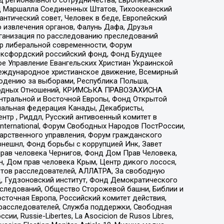
 Маршалла Соединенных Штатов, Тихоокеанский
нтический совет, Человек в беде, Европейский
 извлечения органов, Фалунь Дафа, Друзья
рганизация по расследованию преследований
тр либеральной современности, Форум
 Оксфордский российский фонд, Фонд Будущее
е Управление Евангельских Христиан Украинской
еждународное христианское движение, Всемирный
людению за выборами, Республика Польша,
народных Отношений, КРИМСЬКА ПРАВОЗАХИСНА
ы Центральной и Восточной Европы, Фонд Открытой
иональная федерация Канады, Декабристы,
тр , Риддл, Русский антивоенный комитет в
nternational, Форум Свободных Народов ПостРоссии,
дарственного управления, Форум гражданского
рнешнл, Фонд борьбы с коррупцией Инк, Завет
прав человека Чернигов, Фонд Дом Прав Человека,
н, Дом прав человека Крым, Центр дикого лосося,
стов расследователей, АЛЛАТРА, За свободную
д, Гудзоновский институт, Фонд Демократического
сследований, Общество Сторожевой башни, Библии и
сточная Европа, Российский комитет действия,
-расследователей, Служба поддержки, Свободная
 Russie-Libertes, La Asocicion de Rusos Libres,