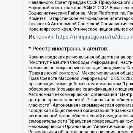
Навального, Совет граждан СССР Прикубанского 
Народный совет граждан РСФСР СССР Архангельск
Социалистических Районов, Meta Platforms Inc, 
Комитет, Татарстанское Региональное Всетатар
Татарской Автономной Советской Социалистическ
Красноярского края, Этническое национальное о
Источник:
https://minjust.gov.ru/ru/doc
* Реестр иностранных агентов:
Калининградская региональная общественная организация "Экозащита!-Женсовет", Фонд содействия защите прав и свобод граждан "Общественный вердикт", Фонд "Институт Развития Свободы Информации", Частное учреждение "Информационное агентство МЕМО. РУ", Региональная общественная организация "Общественная комиссия по сохранению наследия академика Сахарова", Фонд поддержки свободы прессы, Санкт-Петербургская общественная правозащитная организация "Гражданский контроль", Межрегиональная общественная организация "Информационно-просветительский центр "Мемориал", Региональный Фонд "Центр Защиты Прав Средств Массовой Информации", с 05.12.2023 Фонд "Центр Защиты Прав Средств массовой информации", Региональная общественная благотворительная организация помощи беженцам и мигрантам "Гражданское содействие", Негосударственное образовательное учреждение дополнительного профессионального образования (повышение квалификации) специалистов "АКАДЕМИЯ ПО ПРАВАМ ЧЕЛОВЕКА", Свердловская региональная общественная организация "Сутяжник", Автономная некоммерческая организация "Центр независимых социологических исследований", Союз общественных объединений "Российский исследовательский центр по правам человека", Региональное общественное учреждение научно-информационный центр "МЕМОРИАЛ", Некоммерческая организация "Фонд защиты гласности", Автономная некоммерческая организация "Институт прав человека", Городская общественная организация "Екатеринбургское общество "МЕМОРИАЛ", Городская общественная организация "Рязанское историко-просветительское и правозащитное общество "Мемориал" (Рязанский Мемориал), Челябинский региональный орган общественной самодеятельности – женское общественное объединение "Женщины Евразии", Челябинский региональный орган общественной самодеятельности "Уральская правозащитная группа", Фонд содействия защите здоровья и социальной справедливости имени Андрея Рылькова, Автономная Некоммерческая Организация "Аналитический Центр Юрия Левады", Автономная некоммерческая организация социальной поддержки населения "Проект Апрель", Региональная общественная организация помощи женщинам и детям, находящимся в кризисной ситуации "Информационно-методический центр "Анна", Фонд содействия развитию массовых коммуникаций и правовому просвещению "Так-так-Так", Фонд содействия устойчивому развитию "Серебряная тайга", Свердловский региональный общественный фонд социальных проектов "Новое время", "Idel.Реалии", Кавказ.Реалии, Крым.Реалии, Телеканал Настоящее Время, Татаро-башкирская служба Радио Свобода (Azatliq Radiosi), Радио Свободная Европа/Радио Свобода (PCE/PC), "Сибирь.Реалии", "Фактограф", Благотворительный фонд помощи осужденным и их семьям, Автономная некоммерческая организация "Институт глобализации и социальных движений", Фонд "В защиту прав заключенных", Частное учреждение "Центр поддержки и содействия развитию средств массовой информации", Пензенский региональный общественный благотворительный фонд "Гражданский союз", "Север.Реалии", Некоммерческая организация Фонд "Правовая инициатива", 