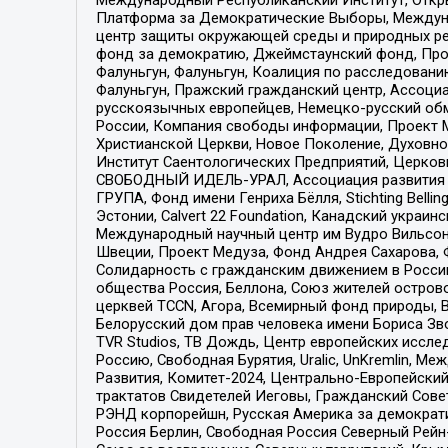
Платформа за Демократические Выборы, Междуна
центр защиты окружающей среды и природных ресу
фонд за демократию, Джеймстаунский фонд, Прож
Фалуньгун, Фалуньгун, Коалиция по расследован
Фалуньгун, Пражский гражданский центр, Ассоци
русскоязычных европейцев, Немецко-русский об
России, Компания свободы информации, Проект М
Христианской Церкви, Новое Поколение, Духовн
Институт Саентологических Предприятий, Церков
СВОБОДНЫЙ ИДЕЛЬ-УРАЛ, Ассоциация развития ж
ГРУПА, Фонд имени Генриха Бёлля, Stichting Bellin
Эстонии, Calvert 22 Foundation, Канадский укра
Международный научный центр им Вудро Вильсона
Швеции, Проект Медуза, Фонд Андрея Сахарова, Ф
Солидарность с гражданским движением в России 
общества Россия, Беллона, Союз жителей острово
церквей TCCN, Агора, Всемирный фонд природы, B
Белорусский дом прав человека имени Бориса Зво
TVR Studios, ТВ Дождь, Центр европейских иссл
Россию, Свободная Бурятия, Uralic, UnKremlin, 
Развития, Комитет-2024, Центрально-Европейски
трактатов Свидетелей Иеговы, Гражданский Совет
РЭНД корпорейшн, Русская Америка за демократи
Россия Берлин, Свободная Россия Северный Рейн-В