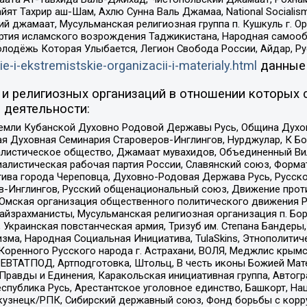
ят Тахрир аш-Шам, Ахлю Сунна Валь Джамаа, National Socialism
ий джамаат, Мусульманская религиозная группа п. Кушкуль г. 
ртия исламского возрождения Таджикистана, Народная самооб
олодёжь Которая Улыбается, Легион Свобода России, Айдар, Р
ie-i-ekstremistskie-organizacii-i-materialy.html
данные
и религиозных организаций в отношении которых 
 деятельности:
земли Кубанской Духовно Родовой Державы Русь, Община Духо
 Духовная Семинария Староверов-Инглингов, Нурджулар, К Бо
листическое общество, Джамаат мувахидов, Объединенный Вил
иалистическая рабочая партия России, Славянский союз, Форма
ива города Череповца, Духовно-Родовая Держава Русь, Русск
-Инглингов, Русский общенациональный союз, Движение против
 Омская организация общественного политического движения Р
йзрахманисты, Мусульманская религиозная организация п. Бо
краинская повстанческая армия, Тризуб им. Степана Бандеры, Бр
зма, Народная Социальная Инициатива, TulaSkins, Этнополитич
оренного Русского народа г. Астрахани, ВОЛЯ, Меджлис крымс
РЕВТАТПОД, Артподготовка, Штольц, В честь иконы Божией Мате
равды и Единения, Каракольская инициативная группа, Автогра
спублика Русь, Арестантское уголовное единство, Башкорт, Наци
окузнецк/РПК, Сибирский державный союз, Фонд борьбы с кор