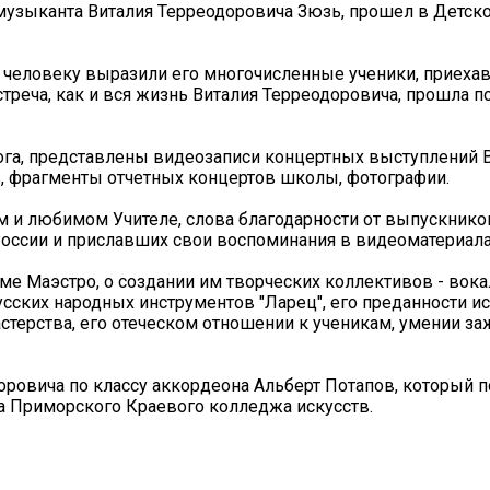
о музыканта Виталия Терреодоровича Зюзь, прошел в Детск
 человеку выразили его многочисленные ученики, приеха
Встреча, как и вся жизнь Виталия Терреодоровича, прошла п
ога, представлены видеозаписи концертных выступлений 
в, фрагменты отчетных концертов школы, фотографии.
м и любимом Учителе, слова благодарности от выпускник
России и приславших свои воспоминания в видеоматериала
е Маэстро, о создании им творческих коллективов - вока
усских народных инструментов "Ларец", его преданности иск
стерства, его отеческом отношении к ученикам, умении за
ровича по классу аккордеона Альберт Потапов, который 
рса Приморского Краевого колледжа искусств.