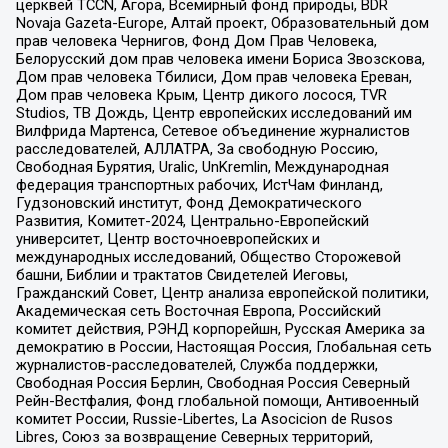
церквей TCCN, Агора, Всемирный фонд природы, BDR
Novaja Gazeta-Europe, Алтай проект, Образовательный дом
прав человека Чернигов, Фонд Дом Прав Человека,
Белорусский дом прав человека имени Бориса Звозскова,
Дом прав человека Тбилиси, Дом прав человека Ереван,
Дом прав человека Крым, Центр дикого лосося, TVR
Studios, ТВ Дождь, Центр европейских исследований им
Вилфрида Мартенса, Сетевое объединение журналистов
расследователей, АЛЛАТРА, За свободную Россию,
Свободная Бурятия, Uralic, UnKremlin, Международная
федерация транспортных рабочих, ИстЧам Финланд,
Гудзоновский институт, Фонд Демократического
Развития, Комитет-2024, Центрально-Европейский
университет, Центр восточноевропейских и
международных исследований, Общество Сторожевой
башни, Библии и трактатов Свидетелей Иеговы,
Гражданский Совет, Центр анализа европейской политики,
Академическая сеть Восточная Европа, Российский
комитет действия, РЭНД корпорейшн, Русская Америка за
демократию в России, Настоящая Россия, Глобальная сеть
журналистов-расследователей, Служба поддержки,
Свободная Россия Берлин, Свободная Россия Северный
Рейн-Вестфалия, Фонд глобальной помощи, Антивоенный
комитет России, Russie-Libertes, La Asocicion de Rusos
Libres, Союз за возвращение Северных территорий,