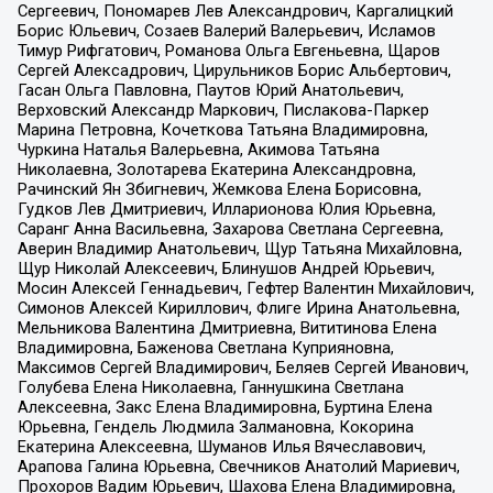
Сергеевич, Пономарев Лев Александрович, Каргалицкий
Борис Юльевич, Созаев Валерий Валерьевич, Исламов
Тимур Рифгатович, Романова Ольга Евгеньевна, Щаров
Сергей Алексадрович, Цирульников Борис Альбертович,
Гасан Ольга Павловна, Паутов Юрий Анатольевич,
Верховский Александр Маркович, Пислакова-Паркер
Марина Петровна, Кочеткова Татьяна Владимировна,
Чуркина Наталья Валерьевна, Акимова Татьяна
Николаевна, Золотарева Екатерина Александровна,
Рачинский Ян Збигневич, Жемкова Елена Борисовна,
Гудков Лев Дмитриевич, Илларионова Юлия Юрьевна,
Саранг Анна Васильевна, Захарова Светлана Сергеевна,
Аверин Владимир Анатольевич, Щур Татьяна Михайловна,
Щур Николай Алексеевич, Блинушов Андрей Юрьевич,
Мосин Алексей Геннадьевич, Гефтер Валентин Михайлович,
Симонов Алексей Кириллович, Флиге Ирина Анатольевна,
Мельникова Валентина Дмитриевна, Вититинова Елена
Владимировна, Баженова Светлана Куприяновна,
Максимов Сергей Владимирович, Беляев Сергей Иванович,
Голубева Елена Николаевна, Ганнушкина Светлана
Алексеевна, Закс Елена Владимировна, Буртина Елена
Юрьевна, Гендель Людмила Залмановна, Кокорина
Екатерина Алексеевна, Шуманов Илья Вячеславович,
Арапова Галина Юрьевна, Свечников Анатолий Мариевич,
Прохоров Вадим Юрьевич, Шахова Елена Владимировна,