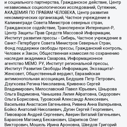
и социального партнерства, Гражданское действие, Центр
независимых социологических исследований, Сутяжник,
АКАДЕМИЯ ПО ПРАВАМ ЧЕЛОВЕКА, Центр развития
некоммерческих организаций, Частное учреждение в
Калининграде Совета Министров северных стран,
Гражданское содействие, Трансперенси Интернешнл-Р,
Центр Защиты Прав Средств Массовой Информации,
Институт развития прессы - Сибирь, Частное учреждение в
Санкт-Петербурге Совета Министров Северных Стран,
Фонд поддержки свободы прессы, Гражданский контроль,
Человек и Закон, Общественная комиссия по сохранению
наследия академика Сахарова, Информационное
агентство МЕМО. РУ, Институт региональной прессы,
Институт Развития Свободы Информации, Экозащита!-
Женсовет, Общественный вердикт, Евразийская
антимонопольная ассоциация, Бедушев Петр Петрович,
Дзугкоева Регина Николаевна, Кривенко Сергей
Владимирович, Милославский Павел Юрьевич, Шнырова
Ольга Вадимовна, Чанышева Лилия Айратовна, Сидорович
Ольга Борисовна, Туровский Александр Алексеевич,
Васильева Анастасия Евгеньевна, Ривина Анна Валерьевна,
Бойко Анатолий Николаевич, Дугин Сергей Георгиевич,
Пивоваров Андрей Сергеевич, Аверин Виталий Евгеньевич,
Барахоев Магомед Бекханович, Шарипков Олег
Викторович, Мошель Ирина Ароновна, Шведов Григорий