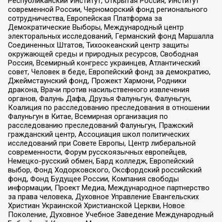
Республиканский Институт, Открытая Россия, Институт
современной России, Черноморский фонд регионального
сотрудничества, Европейская Платформа за
Демократические Выборы, Международный центр
электоральных исследований, Германский фонд Маршалла
Соединенных Штатов, Тихоокеанский центр защиты
окружающей среды и природных ресурсов, Свободная
Россия, Всемирный конгресс украинцев, Атлантический
совет, Человек в беде, Европейский фонд за демократию,
Джеймстаунский фонд, Прожект Хармони, Родники
дракона, Врачи против насильственного извлечения
органов, Фалунь Дафа, Друзья Фалуньгун, Фалуньгун,
Коалиция по расследованию преследования в отношении
Фалуньгун в Китае, Всемирная организация по
расследованию преследований Фалуньгун, Пражский
гражданский центр, Ассоциация школ политических
исследований при Совете Европы, Центр либеральной
современности, Форум русскоязычных европейцев,
Немецко-русский обмен, Бард колледж, Европейский
выбор, Фонд Ходорковского, Оксфордский российский
фонд, Фонд Будущее России, Компания свободы
информации, Проект Медиа, Международное партнерство
за права человека, Духовное Управление Евангельских
Христиан Украинской Христианской Церкви, Новое
Поколение, Духовное Учебное Заведение Международный