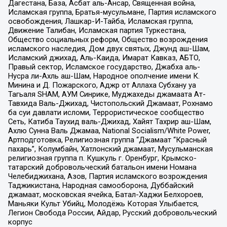
Дагестана, База, Асбат аль-Ансар, Священная война,
Исламская группа, Братья-мусульмане, Партия исламского
освобождения, Лашкар-И-Тайба, Исламская группа,
Движение Талибан, Исламская партия Туркестана,
Общество социальных реформ, Общество возрождения
исламского наследия, Дом двух святых, Джунд аш-Шам,
Исламский джихад, Аль-Каида, Имарат Кавказ, АБТО,
Правый сектор, Исламское государство, Джабха аль-
Нусра ли-Ахль аш-Шам, Народное ополчение имени К.
Минина и Д. Пожарского, Аджр от Аллаха Субхану уа
Тагьаля SHAM, АУМ Синрике, Муджахеды джамаата Ат-
Тавхида Валь-Джихад, Чистопольский Джамаат, Рохнамо
ба суи давлати исломи, Террористическое сообщество
Сеть, Катиба Таухид валь-Джихад, Хайят Тахрир аш-Шам,
Ахлю Сунна Валь Джамаа, National Socialism/White Power,
Артподготовка, Религиозная группа “Джамаат “Красный
пахарь”, Колумбайн, Хатлонский джамаат, Мусульманская
религиозная группа п. Кушкуль г. Оренбург, Крымско-
татарский добровольческий батальон имени Номана
Челебиджихана, Азов, Партия исламского возрождения
Таджикистана, Народная самооборона, Дуббайский
джамаат, московская ячейка, Батал-Хаджи Белхороев,
Маньяки Культ Убийц, Молодёжь Которая Улыбается,
Легион Свобода России, Айдар, Русский добровольческий
корпус