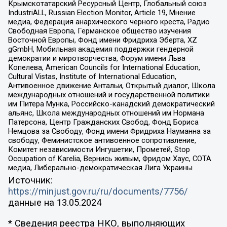
Крымскотатарский Ресурсный Центр, Глобальный союз
IndustriALL, Russian Election Monitor, Article 19, Мнение
медиа, Федерация анархического черного креста, Радио
Свободная Европа, Германское общество изучения
Восточной Европы, Фонд имени Фридриха Эберта, XZ
gGmbH, Мобильная академия поддержки гендерной
демократии и миротворчества, Форум имени Льва
Копелева, American Councils for International Education,
Cultural Vistas, Institute of International Education,
Антивоенное движение Антальи, Открытый диалог, Школа
международных отношений и государственной политики
им Питера Мунка, Российско-канадский демократический
альянс, Школа международных отношений им Нормана
Патерсона, Центр Гражданских Свобод, Фонд Бориса
Немцова за Свободу, Фонд имени Фридриха Науманна за
свободу, Феминистское антивоенное сопротивление,
Комитет независимости Ингушетии, Прометей, Stop
Occupation of Karelia, Вернись живым, Фридом Хаус, СОТА
медиа, Либерально-демократическая Лига Украины
Источник:
https://minjust.gov.ru/ru/documents/7756/
данные на
13.05.2024
* Сведения реестра НКО, выполняющих