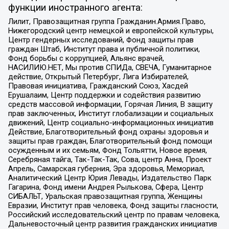
функции иностранного агента:
Лилит, Правозащитная группа Гражданин.Армия.Право,
Нижегородский центр немецкой и европейской культуры,
Центр гендерных исследований, Фонд защиты прав
граждан Штаб, Институт права и публичной политики,
Фонд борьбы с коррупцией, Альянс врачей,
НАСИЛИЮ.НЕТ, Мы против СПИДа, СВЕЧА, Гуманитарное
действие, Открытый Петербург, Лига Избирателей,
Правовая инициатива, Гражданский Союз, Хасдей
Ерушалаим, Центр поддержки и содействия развитию
средств массовой информации, Горячая Линия, В защиту
прав заключенных, Институт глобализации и социальных
движений, Центр социально-информационных инициатив
Действие, Благотворительный фонд охраны здоровья и
защиты прав граждан, Благотворительный фонд помощи
осужденным и их семьям, Фонд Тольятти, Новое время,
Серебряная тайга, Так-Так-Так, Сова, центр Анна, Проект
Апрель, Самарская губерния, Эра здоровья, Мемориал,
Аналитический Центр Юрия Левады, Издательство Парк
Гагарина, Фонд имени Андрея Рылькова, Сфера, Центр
СИБАЛЬТ, Уральская правозащитная группа, Женщины
Евразии, Институт прав человека, Фонд защиты гласности,
Российский исследовательский центр по правам человека,
Дальневосточный центр развития гражданских инициатив