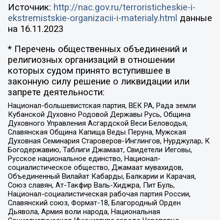
Источник:
http://nac.gov.ru/terroristicheskie-i-
ekstremistskie-organizacii-i-materialy.html
данные
на
16.11.2023
* Перечень общественных объединений и
религиозных организаций в отношении
которых судом принято вступившее в
законную силу решение о ликвидации или
запрете деятельности:
Национал-большевистская партия, ВЕК РА, Рада земли
Кубанской Духовно Родовой Державы Русь, Община
Духовного Управления Асгардской Веси Беловодья,
Славянская Община Капища Веды Перуна, Мужская
Духовная Семинария Староверов-Инглингов, Нурджулар, К
Богодержавию, Таблиги Джамаат, Свидетели Иеговы,
Русское национальное единство, Национал-
социалистическое общество, Джамаат мувахидов,
Объединенный Вилайат Кабарды, Балкарии и Карачая,
Союз славян, Ат-Такфир Валь-Хиджра, Пит Буль,
Национал-социалистическая рабочая партия России,
Славянский союз, Формат-18, Благородный Орден
Дьявола, Армия воли народа, Национальная