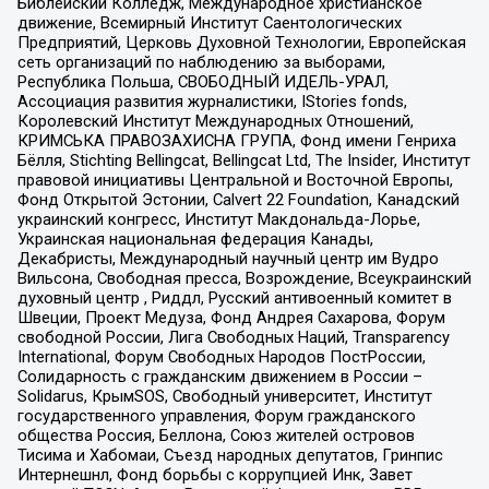
Библейский Колледж, Международное христианское
движение, Всемирный Институт Саентологических
Предприятий, Церковь Духовной Технологии, Европейская
сеть организаций по наблюдению за выборами,
Республика Польша, СВОБОДНЫЙ ИДЕЛЬ-УРАЛ,
Ассоциация развития журналистики, IStories fonds,
Королевский Институт Международных Отношений,
КРИМСЬКА ПРАВОЗАХИСНА ГРУПА, Фонд имени Генриха
Бёлля, Stichting Bellingcat, Bellingcat Ltd, The Insider, Институт
правовой инициативы Центральной и Восточной Европы,
Фонд Открытой Эстонии, Calvert 22 Foundation, Канадский
украинский конгресс, Институт Макдональда-Лорье,
Украинская национальная федерация Канады,
Декабристы, Международный научный центр им Вудро
Вильсона, Свободная пресса, Возрождение, Всеукраинский
духовный центр , Риддл, Русский антивоенный комитет в
Швеции, Проект Медуза, Фонд Андрея Сахарова, Форум
свободной России, Лига Свободных Наций, Transparеncy
International, Форум Свободных Народов ПостРоссии,
Солидарность с гражданским движением в России –
Solidarus, КрымSOS, Свободный университет, Институт
государственного управления, Форум гражданского
общества Россия, Беллона, Союз жителей островов
Тисима и Хабомаи, Съезд народных депутатов, Гринпис
Интернешнл, Фонд борьбы с коррупцией Инк, Завет