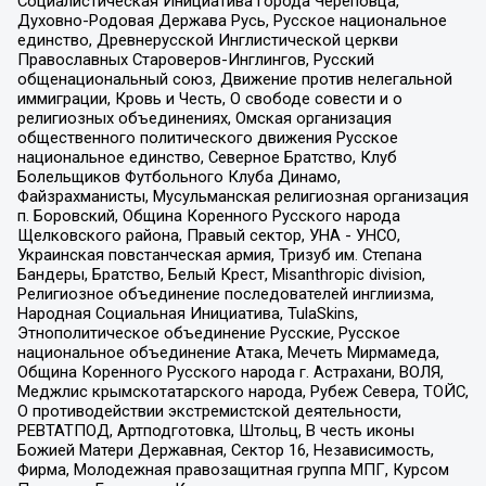
Социалистическая Инициатива города Череповца,
Духовно-Родовая Держава Русь, Русское национальное
единство, Древнерусской Инглистической церкви
Православных Староверов-Инглингов, Русский
общенациональный союз, Движение против нелегальной
иммиграции, Кровь и Честь, О свободе совести и о
религиозных объединениях, Омская организация
общественного политического движения Русское
национальное единство, Северное Братство, Клуб
Болельщиков Футбольного Клуба Динамо,
Файзрахманисты, Мусульманская религиозная организация
п. Боровский, Община Коренного Русского народа
Щелковского района, Правый сектор, УНА - УНСО,
Украинская повстанческая армия, Тризуб им. Степана
Бандеры, Братство, Белый Крест, Misanthropic division,
Религиозное объединение последователей инглиизма,
Народная Социальная Инициатива, TulaSkins,
Этнополитическое объединение Русские, Русское
национальное объединение Атака, Мечеть Мирмамеда,
Община Коренного Русского народа г. Астрахани, ВОЛЯ,
Меджлис крымскотатарского народа, Рубеж Севера, ТОЙС,
О противодействии экстремистской деятельности,
РЕВТАТПОД, Артподготовка, Штольц, В честь иконы
Божией Матери Державная, Сектор 16, Независимость,
Фирма, Молодежная правозащитная группа МПГ, Курсом