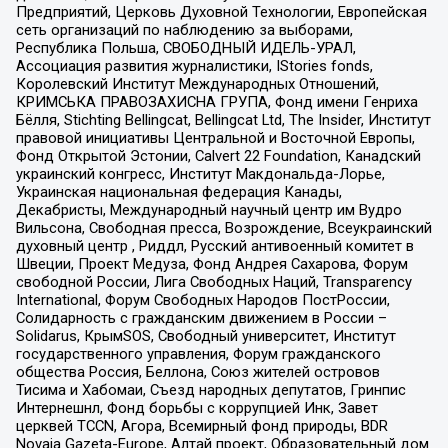
Предприятий, Церковь Духовной Технологии, Европейская
сеть организаций по наблюдению за выборами,
Республика Польша, СВОБОДНЫЙ ИДЕЛЬ-УРАЛ,
Ассоциация развития журналистики, IStories fonds,
Королевский Институт Международных Отношений,
КРИМСЬКА ПРАВОЗАХИСНА ГРУПА, Фонд имени Генриха
Бёлля, Stichting Bellingcat, Bellingcat Ltd, The Insider, Институт
правовой инициативы Центральной и Восточной Европы,
Фонд Открытой Эстонии, Calvert 22 Foundation, Канадский
украинский конгресс, Институт Макдональда-Лорье,
Украинская национальная федерация Канады,
Декабристы, Международный научный центр им Вудро
Вильсона, Свободная пресса, Возрождение, Всеукраинский
духовный центр , Риддл, Русский антивоенный комитет в
Швеции, Проект Медуза, Фонд Андрея Сахарова, Форум
свободной России, Лига Свободных Наций, Transparеncy
International, Форум Свободных Народов ПостРоссии,
Солидарность с гражданским движением в России –
Solidarus, КрымSOS, Свободный университет, Институт
государственного управления, Форум гражданского
общества Россия, Беллона, Союз жителей островов
Тисима и Хабомаи, Съезд народных депутатов, Гринпис
Интернешнл, Фонд борьбы с коррупцией Инк, Завет
церквей TCCN, Агора, Всемирный фонд природы, BDR
Novaja Gazeta-Europe, Алтай проект, Образовательный дом