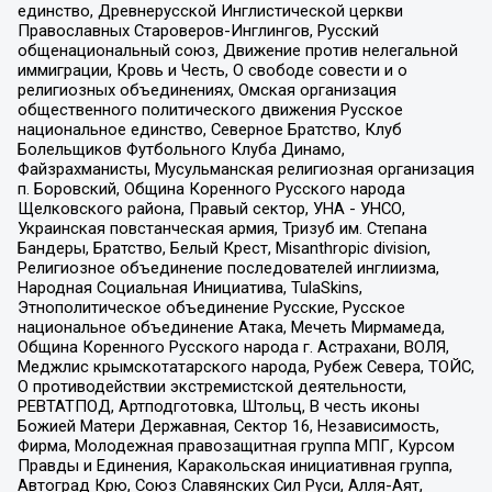
единство, Древнерусской Инглистической церкви
Православных Староверов-Инглингов, Русский
общенациональный союз, Движение против нелегальной
иммиграции, Кровь и Честь, О свободе совести и о
религиозных объединениях, Омская организация
общественного политического движения Русское
национальное единство, Северное Братство, Клуб
Болельщиков Футбольного Клуба Динамо,
Файзрахманисты, Мусульманская религиозная организация
п. Боровский, Община Коренного Русского народа
Щелковского района, Правый сектор, УНА - УНСО,
Украинская повстанческая армия, Тризуб им. Степана
Бандеры, Братство, Белый Крест, Misanthropic division,
Религиозное объединение последователей инглиизма,
Народная Социальная Инициатива, TulaSkins,
Этнополитическое объединение Русские, Русское
национальное объединение Атака, Мечеть Мирмамеда,
Община Коренного Русского народа г. Астрахани, ВОЛЯ,
Меджлис крымскотатарского народа, Рубеж Севера, ТОЙС,
О противодействии экстремистской деятельности,
РЕВТАТПОД, Артподготовка, Штольц, В честь иконы
Божией Матери Державная, Сектор 16, Независимость,
Фирма, Молодежная правозащитная группа МПГ, Курсом
Правды и Единения, Каракольская инициативная группа,
Автоград Крю, Союз Славянских Сил Руси, Алля-Аят,