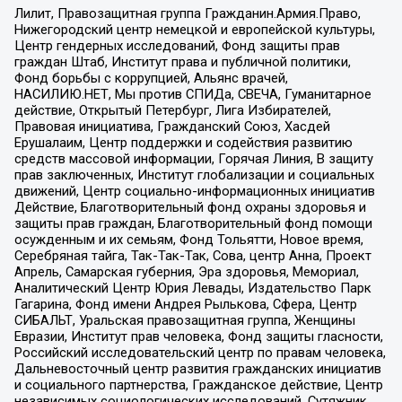
Лилит, Правозащитная группа Гражданин.Армия.Право,
Нижегородский центр немецкой и европейской культуры,
Центр гендерных исследований, Фонд защиты прав
граждан Штаб, Институт права и публичной политики,
Фонд борьбы с коррупцией, Альянс врачей,
НАСИЛИЮ.НЕТ, Мы против СПИДа, СВЕЧА, Гуманитарное
действие, Открытый Петербург, Лига Избирателей,
Правовая инициатива, Гражданский Союз, Хасдей
Ерушалаим, Центр поддержки и содействия развитию
средств массовой информации, Горячая Линия, В защиту
прав заключенных, Институт глобализации и социальных
движений, Центр социально-информационных инициатив
Действие, Благотворительный фонд охраны здоровья и
защиты прав граждан, Благотворительный фонд помощи
осужденным и их семьям, Фонд Тольятти, Новое время,
Серебряная тайга, Так-Так-Так, Сова, центр Анна, Проект
Апрель, Самарская губерния, Эра здоровья, Мемориал,
Аналитический Центр Юрия Левады, Издательство Парк
Гагарина, Фонд имени Андрея Рылькова, Сфера, Центр
СИБАЛЬТ, Уральская правозащитная группа, Женщины
Евразии, Институт прав человека, Фонд защиты гласности,
Российский исследовательский центр по правам человека,
Дальневосточный центр развития гражданских инициатив
и социального партнерства, Гражданское действие, Центр
независимых социологических исследований, Сутяжник,