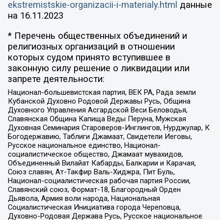
ekstremistskie-organizacii-i-materialy.html
данные
на
16.11.2023
* Перечень общественных объединений и
религиозных организаций в отношении
которых судом принято вступившее в
законную силу решение о ликвидации или
запрете деятельности:
Национал-большевистская партия, ВЕК РА, Рада земли
Кубанской Духовно Родовой Державы Русь, Община
Духовного Управления Асгардской Веси Беловодья,
Славянская Община Капища Веды Перуна, Мужская
Духовная Семинария Староверов-Инглингов, Нурджулар, К
Богодержавию, Таблиги Джамаат, Свидетели Иеговы,
Русское национальное единство, Национал-
социалистическое общество, Джамаат мувахидов,
Объединенный Вилайат Кабарды, Балкарии и Карачая,
Союз славян, Ат-Такфир Валь-Хиджра, Пит Буль,
Национал-социалистическая рабочая партия России,
Славянский союз, Формат-18, Благородный Орден
Дьявола, Армия воли народа, Национальная
Социалистическая Инициатива города Череповца,
Духовно-Родовая Держава Русь, Русское национальное