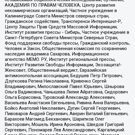
АКАДЕМИЯ ПО ПРАВАМ ЧЕЛОВЕКА, Центр развития
некоммерческих организаций, Частное учреждение в
Калининграде Совета Министров северных стран,
Гражданское содействие, Трансперенси Интернешнл-Р,
Центр Защиты Прав Средств Массовой Информации,
Институт развития прессы - Сибирь, Частное учреждение в
Санкт-Петербурге Совета Министров Северных Стран,
Фонд поддержки свободы прессы, Гражданский контроль,
Человек и Закон, Общественная комиссия по сохранению
наследия академика Сахарова, Информационное
агентство МЕМО. РУ, Институт региональной прессы,
Институт Развития Свободы Информации, Экозащита!-
Женсовет, Общественный вердикт, Евразийская
антимонопольная ассоциация, Бедушев Петр Петрович,
Дзугкоева Регина Николаевна, Кривенко Сергей
Владимирович, Милославский Павел Юрьевич, Шнырова
Ольга Вадимовна, Чанышева Лилия Айратовна, Сидорович
Ольга Борисовна, Туровский Александр Алексеевич,
Васильева Анастасия Евгеньевна, Ривина Анна Валерьевна,
Бойко Анатолий Николаевич, Дугин Сергей Георгиевич,
Пивоваров Андрей Сергеевич, Аверин Виталий Евгеньевич,
Барахоев Магомед Бекханович, Шарипков Олег
Викторович, Мошель Ирина Ароновна, Шведов Григорий
Сергеевич, Пономарев Лев Александрович, Каргалицкий