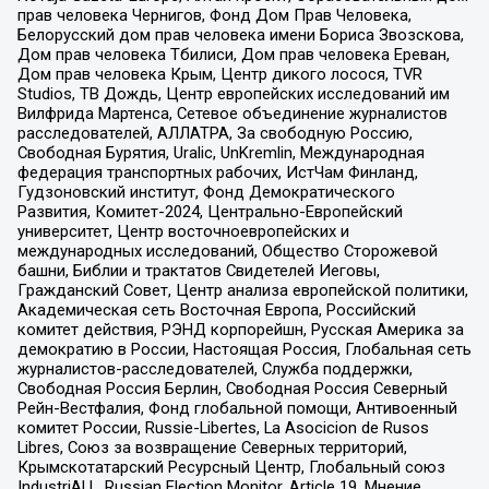
прав человека Чернигов, Фонд Дом Прав Человека,
Белорусский дом прав человека имени Бориса Звозскова,
Дом прав человека Тбилиси, Дом прав человека Ереван,
Дом прав человека Крым, Центр дикого лосося, TVR
Studios, ТВ Дождь, Центр европейских исследований им
Вилфрида Мартенса, Сетевое объединение журналистов
расследователей, АЛЛАТРА, За свободную Россию,
Свободная Бурятия, Uralic, UnKremlin, Международная
федерация транспортных рабочих, ИстЧам Финланд,
Гудзоновский институт, Фонд Демократического
Развития, Комитет-2024, Центрально-Европейский
университет, Центр восточноевропейских и
международных исследований, Общество Сторожевой
башни, Библии и трактатов Свидетелей Иеговы,
Гражданский Совет, Центр анализа европейской политики,
Академическая сеть Восточная Европа, Российский
комитет действия, РЭНД корпорейшн, Русская Америка за
демократию в России, Настоящая Россия, Глобальная сеть
журналистов-расследователей, Служба поддержки,
Свободная Россия Берлин, Свободная Россия Северный
Рейн-Вестфалия, Фонд глобальной помощи, Антивоенный
комитет России, Russie-Libertes, La Asocicion de Rusos
Libres, Союз за возвращение Северных территорий,
Крымскотатарский Ресурсный Центр, Глобальный союз
IndustriALL, Russian Election Monitor, Article 19, Мнение