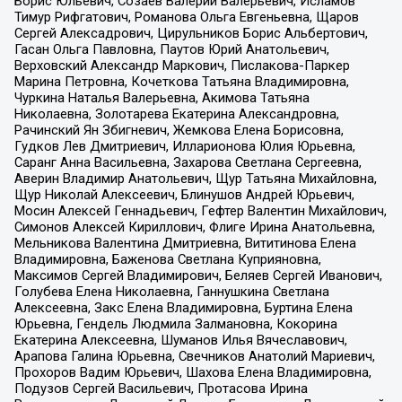
Борис Юльевич, Созаев Валерий Валерьевич, Исламов
Тимур Рифгатович, Романова Ольга Евгеньевна, Щаров
Сергей Алексадрович, Цирульников Борис Альбертович,
Гасан Ольга Павловна, Паутов Юрий Анатольевич,
Верховский Александр Маркович, Пислакова-Паркер
Марина Петровна, Кочеткова Татьяна Владимировна,
Чуркина Наталья Валерьевна, Акимова Татьяна
Николаевна, Золотарева Екатерина Александровна,
Рачинский Ян Збигневич, Жемкова Елена Борисовна,
Гудков Лев Дмитриевич, Илларионова Юлия Юрьевна,
Саранг Анна Васильевна, Захарова Светлана Сергеевна,
Аверин Владимир Анатольевич, Щур Татьяна Михайловна,
Щур Николай Алексеевич, Блинушов Андрей Юрьевич,
Мосин Алексей Геннадьевич, Гефтер Валентин Михайлович,
Симонов Алексей Кириллович, Флиге Ирина Анатольевна,
Мельникова Валентина Дмитриевна, Вититинова Елена
Владимировна, Баженова Светлана Куприяновна,
Максимов Сергей Владимирович, Беляев Сергей Иванович,
Голубева Елена Николаевна, Ганнушкина Светлана
Алексеевна, Закс Елена Владимировна, Буртина Елена
Юрьевна, Гендель Людмила Залмановна, Кокорина
Екатерина Алексеевна, Шуманов Илья Вячеславович,
Арапова Галина Юрьевна, Свечников Анатолий Мариевич,
Прохоров Вадим Юрьевич, Шахова Елена Владимировна,
Подузов Сергей Васильевич, Протасова Ирина