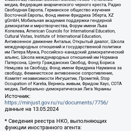
медиа, Федерация анархического черного креста, Радио
Свободная Европа, Германское общество изучения
Восточной Европы, Фонд имени Фридриха Эберта, XZ
gGmbH, Мобильная академия поддержки гендерной
демократии и миротворчества, Форум имени Льва
Копелева, American Councils for International Education,
Cultural Vistas, Institute of International Education,
Антивоенное движение Антальи, Открытый диалог, Школа
международных отношений и государственной политики
им Питера Мунка, Российско-канадский демократический
альянс, Школа международных отношений им Нормана
Патерсона, Центр Гражданских Свобод, Фонд Бориса
Немцова за Свободу, Фонд имени Фридриха Науманна за
свободу, Феминистское антивоенное сопротивление,
Комитет независимости Ингушетии, Прометей, Stop
Occupation of Karelia, Вернись живым, Фридом Хаус, СОТА
медиа, Либерально-демократическая Лига Украины
Источник:
https://minjust.gov.ru/ru/documents/7756/
данные на
13.05.2024
* Сведения реестра НКО, выполняющих
функции иностранного агента: