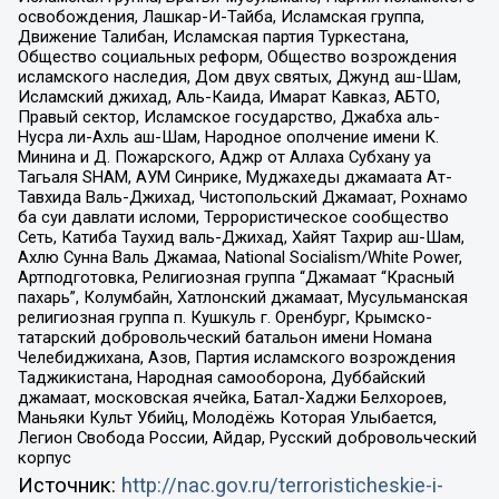
освобождения, Лашкар-И-Тайба, Исламская группа,
Движение Талибан, Исламская партия Туркестана,
Общество социальных реформ, Общество возрождения
исламского наследия, Дом двух святых, Джунд аш-Шам,
Исламский джихад, Аль-Каида, Имарат Кавказ, АБТО,
Правый сектор, Исламское государство, Джабха аль-
Нусра ли-Ахль аш-Шам, Народное ополчение имени К.
Минина и Д. Пожарского, Аджр от Аллаха Субхану уа
Тагьаля SHAM, АУМ Синрике, Муджахеды джамаата Ат-
Тавхида Валь-Джихад, Чистопольский Джамаат, Рохнамо
ба суи давлати исломи, Террористическое сообщество
Сеть, Катиба Таухид валь-Джихад, Хайят Тахрир аш-Шам,
Ахлю Сунна Валь Джамаа, National Socialism/White Power,
Артподготовка, Религиозная группа “Джамаат “Красный
пахарь”, Колумбайн, Хатлонский джамаат, Мусульманская
религиозная группа п. Кушкуль г. Оренбург, Крымско-
татарский добровольческий батальон имени Номана
Челебиджихана, Азов, Партия исламского возрождения
Таджикистана, Народная самооборона, Дуббайский
джамаат, московская ячейка, Батал-Хаджи Белхороев,
Маньяки Культ Убийц, Молодёжь Которая Улыбается,
Легион Свобода России, Айдар, Русский добровольческий
корпус
Источник:
http://nac.gov.ru/terroristicheskie-i-