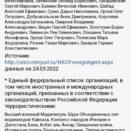
Вячеславовна, Литинский Леонид Борисович, Лукашевский
Сергей Маркович, Бахмин Вячеслав Иванович, Шабад
Анатолий Ефимович, Сухих Дарья Николаевна, Орлов Олег
Петрович, Добровольская Анна Дмитриевна, Королева
Александра Евгеньевна, Смирнов Владимир
Александрович, Вицин Сергей Ефимович, Золотухин Борис
Андреевич, Левинсон Лев Семенович, Локшина Татьяна
Иосифовна, Орлов Олег Петрович, Полякова Мара
Федоровна, Резник Генри Маркович, Захаров Герман
Константинович
Источник:
http://unro.minjust.ru/NKOForeignAgent.aspx
данные на
24.03.2022
* Единый федеральный список организаций, в
том числе иностранных и международных
организаций, признанных в соответствии с
законодательством Российской Федерации
террористическими:
Высший военный Маджлисуль Шура Объединенных сил
моджахедов Кавказа, Конгресс народов Ичкерии и
Дагестана, База, Асбат аль-Ансар, Священная война,
Исламская группа, Братья-мусульмане, Партия исламского