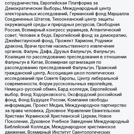
сотрудничества, Европейская Платформа за
Демократические Выборы, Международный центр
электоральных исследований, Германский фонд Маршалла
Соединенных Штатов, Тихоокеанский центр защиты
окружающей среды и природных ресурсов, Свободная
Россия, Всемирный конгресс украинцев, Атлантический
совет, Человек в беде, Европейский фонд за демократию,
Джеймстаунский фонд, Прожект Хармони, Родники
дракона, Врачи против насильственного извлечения
органов, Фалунь Дафа, Друзья Фалуньгун, Фалуньгун,
Коалиция по расследованию преследования в отношении
Фалуньгун в Китае, Всемирная организация по
расследованию преследований Фалуньгун, Пражский
гражданский центр, Ассоциация школ политических
исследований при Совете Европы, Центр либеральной
современности, Форум русскоязычных европейцев,
Немецко-русский обмен, Бард колледж, Европейский
выбор, Фонд Ходорковского, Оксфордский российский
фонд, Фонд Будущее России, Компания свободы
информации, Проект Медиа, Международное партнерство
за права человека, Духовное Управление Евангельских
Христиан Украинской Христианской Церкви, Новое
Поколение, Духовное Учебное Заведение Международный
Библейский Колледж, Международное христианское
движение, Всемирный Институт Саентологических