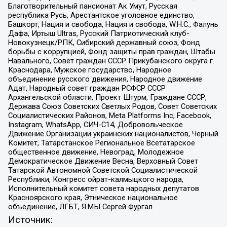
Благотворительный пансионат Ак Умут, Русская
республика Русь, Арестантское уголовное единство,
Башкорт, Нация и свобода, Нация и свобода, W.H.С., Фалунь
Дафа, Иртыш Ultras, Русский Патриотический клуб-
Новокузнецк/РПК, Сибирский державный союз, Фонд
борьбы с коррупцией, Фонд защиты прав граждан, Штабы
Навального, Совет граждан СССР Прикубанского округа г.
Краснодара, Мужское государство, Народное
объединение русского движения, Народное движение
Адат, Народный совет граждан РСФСР СССР
Архангельской области, Проект Штурм, Граждане СССР,
Держава Союз Советских Светлых Родов, Совет Советских
Социалистических Районов, Meta Platforms Inc, Facebook,
Instagram, WhatsApp, СИЧ-С14, Добровольческое
Движение Организации украинских националистов, Черный
Комитет, Татарстанское Региональное Всетатарское
общественное движение, Невоград, Молодежное
Демократическое Движение Весна, Верховный Совет
Татарской Автономной Советской Социалистической
Республики, Конгресс ойрат-калмыцкого народа,
Исполнительный комитет совета народных депутатов
Красноярского края, Этническое национальное
объединение, ЛГБТ, Я.МЫ Сергей Фургал
Источник: