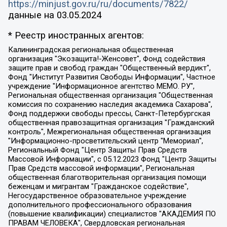
https://minjust.gov.ru/ru/documents/7822/
данные на
03.05.2024
* Реестр иностранных агентов:
Калининградская региональная общественная организация "Экозащита!-Женсовет", Фонд содействия защите прав и свобод граждан "Общественный вердикт", Фонд "Институт Развития Свободы Информации", Частное учреждение "Информационное агентство МЕМО. РУ", Региональная общественная организация "Общественная комиссия по сохранению наследия академика Сахарова", Фонд поддержки свободы прессы, Санкт-Петербургская общественная правозащитная организация "Гражданский контроль", Межрегиональная общественная организация "Информационно-просветительский центр "Мемориал", Региональный Фонд "Центр Защиты Прав Средств Массовой Информации", с 05.12.2023 Фонд "Центр Защиты Прав Средств массовой информации", Региональная общественная благотворительная организация помощи беженцам и мигрантам "Гражданское содействие", Негосударственное образовательное учреждение дополнительного профессионального образования (повышение квалификации) специалистов "АКАДЕМИЯ ПО ПРАВАМ ЧЕЛОВЕКА", Свердловская региональная общественная организация "Сутяжник", Автономная некоммерческая организация "Центр независимых социологических исследований", Союз общественных объединений "Российский исследовательский центр по правам человека", Региональное общественное учреждение научно-информационный центр "МЕМОРИАЛ", Некоммерческая организация "Фонд защиты гласности", Автономная некоммерческая организация "Институт прав человека", Городская общественная организация "Екатеринбургское общество "МЕМОРИАЛ", Городская общественная организация "Рязанское историко-просветительское и правозащитное общество "Мемориал" (Рязанский Мемориал), Челябинский региональный орган общественной самодеятельности – женское общественное объединение "Женщины Евразии", Челябинский региональный орган общественной самодеятельности "Уральская правозащитная группа", Фонд содействия защите здоровья и социальной справедливости имени Андрея Рылькова, Автономная Некоммерческая Организация "Аналитический Центр Юрия Левады", Автономная некоммерческая организация социальной поддержки населения "Проект Апрель", Региональная общественная организация помощи женщинам и детям, находящимся в кризисной ситуации "Информационно-методический центр "Анна", Фонд содействия развитию массовых коммуникаций и правовому просвещению "Так-так-Так", Фонд содействия устойчивому развитию "Серебряная тайга", Свердловский региональный общественный фонд социальных проектов "Новое время", "Idel.Реалии", Кавказ.Реалии, Крым.Реалии, Телеканал Настоящее Время, Татаро-башкирская служба Радио Свобода (Azatliq Radiosi), Радио Свободная Европа/Радио Свобода (PCE/PC), "Сибирь.Реалии", "Фактограф", Благотворительный фонд помощи осужденным и их семьям, Автономная некоммерческая организация "Институт глобализации и социальных движений", Фонд "В защиту прав заключенных", Частное учреждение "Центр поддержки и содействия развитию средств массовой информации", Пензенский региональный общественный благотворительный фонд "Гражданский союз", "Север.Реалии", Некоммерческая организация Фонд "Правовая инициатива", Общество с ограниченной ответственностью "Радио Свободная Европа/Радио Свобода", Чешское информационное агентство "MEDIUM-ORIENT", Красноярская региональная общественная организация "Мы против СПИДа", Камалягин Денис Николаевич, Маркелов Сергей Евгеньевич, Пономарев Лев Александрович, Савицкая Людмила Алексеевна, Автономная некоммерческая организация "Центр по работе с проблемой насилия "НАСИЛИЮ.НЕТ", Межрегиональный профессиональный союз работников здравоохранения "Альянс врачей", Юридическое лицо, зарегистрированное в Латвийской Республике, SIA "Medusa Project" (регистрационный номер 40103797863, дата регистрации 10.06.2014), Некоммерческая организация "Фонд по борьбе с коррупцией", Автономная некоммерческая организация "Институт права и публичной политики", Баданин Роман Сергеевич, Гликин Максим Александрович, Железнова Мария Михайловна, Лукьянова Юлия Сергеевна, Маетная Елизавета Витальевна, Маняхин Петр Борисович, Чуракова Ольга Владимировна, Ярош Юлия Петровна, Юридическое лицо "The Insider SIA", зарегистрированное в Риге, Латвийская Республика (дата регистрации 26.06.2015), являющееся администратором доменного имени интернет-издания "The Insider SIA", https://theins.ru, Постернак Алексей Евгеньевич, Рубин Михаил Аркадьевич, Анин Роман Александрович, Юридическое лицо Istories fonds, зарегистрированное в Латвийской Республике (регистрационный номер 50008295751, дата регистрации 24.02.2020), Великовский Дмитрий Александрович, Долинина Ирина Николаевна, Мароховская Алеся Алексеевна, Шлейнов Роман Юрьевич, Шмагун Олеся Валентиновна, Общество с ограниченной ответственностью "Альтаир 2021", Общество с ограниченной ответственностью "Вега 2021", Общество с ограниченной ответственностью "Главный редактор 2021", Общество с ограниченной ответственностью "Ромашки монолит", Важенков Артем Валерьевич, Ивановская областная общественная организация "Центр гендерных исследований", Гурман Юрий Альбертович, Медиапроект "ОВД-Инфо", Егоров Владимир Владимирович, Жилинский Владимир Александрович, Общество с ограниченной ответственностью "ЗП", Иванова София Юрьевна, Карезина Инна Павловна, Кильтау Екатерина Викторовна, Петров Алексей Викторович, Пискунов Сергей Евгеньевич, Смирнов Сергей Сергеевич, Тихонов Михаил Сергеевич, Общество с ограниченной ответственностью "ЖУРНАЛИСТ-ИНОСТРАННЫЙ АГЕНТ", Арапова Галина Юрьевна, Вольтская Татьяна Анатольевна, Американская компания "Mason G.E.S. Anonymous Foundation" (США), являющаяся владельцем интернет-издания https://mnews.world/, Компания "Stichting Bellingcat", зарегистрированная в Нидерландах (дата регистрации 11.07.2018), Захаров Андрей Вячеславович, Клепиковская Екатерина Дмитриевна, Общество с ограниченной ответственностью "МЕМО", Перл Роман Александрович, Симонов Евгений Алексеевич, Соловьева Елена Анатольевна, Сотников Даниил Владимирович, Сурначева Елизавета Дмитриевна, Автономная некоммерческая организация по защите прав человека и информированию населения "Якутия – Наше Мнение", Общество с ограниченной ответственностью "Москоу диджитал медиа", с 26.01.2023 Общество с ограниченной ответственностью "Чайка Белые сады", Ветошкина Валерия Валерьевна, Заговора Максим Александрович, Межрегиональное общественное движение "Российская ЛГБТ - сеть", Оленичев Максим Владимирович, Павлов Иван Юрьевич, Скворцова Елена Сергеевна, Общество с ограниченной ответственностью "Как бы инагент", Кочетков Игорь Викторович, Общество с ограниченной ответственностью "Честные выборы", Еланчик Олег Александрович, Общество с ограниченной ответственностью "Нобелевский призыв", Гималова Регина Эмилевна, Григорьев Андрей Валерьевич, Григорьева Алина Александровна, Ассоциация по содействию защите прав призывников, альтернативнослужащих и военнослужащих "Правозащитная группа "Гражданин.Армия.Право", Хисамова Регина Фаритовна, Автономная некоммерческая организация по реализации социально-правовых программ "Лилит", Дальневосточное общественное движение "Маяк", Санкт-Петербургская ЛГБТ-инициативная группа "Выход", Инициативная группа ЛГБТ+ "Реверс", Алексеев Андрей Викторович, Бекбулатова Таисия Львовна, Беляев Иван Михайлович, Владыкина Елена Сергеевна, Гельман Марат Александрович, Никульшина Вероника Юрьевна, Толоконникова Надежда Андреевна, Шендерович Виктор Анатольевич, Общество с ограниченной ответственностью "Данное сообщение", Общество с ограниченной ответственностью Издательский дом "Новая глава", Айнбиндер Александра Александровна, Московский комьюнити-центр для ЛГБТ+инициатив, Благотворительный фонд развития филантропии, Deutsche Welle (Германия, Kurt-Schumacher-Strasse 3, 53113 Bonn), Борзунова Мария Михайловна, Воробьев Виктор Викторович, Голубева Анна Львовна, Константинова Алла Михайловна, Малкова Ирина Владимировна, Мурадов Мурад Абдулгалимович, Осетинская Елизавета Николаевна, Понасенков Евгений Николаевич, Ганапольский Матвей Юрьевич, Киселев Евгений Алексеевич, Борухович Ирина Григорьевна, Дремин Иван Тимофеевич, Дубровский Дмитрий Викторович, Красноярская региональная общественная организация поддержки и развития альтернативных образовательных технологий и межкультурных коммуникаций "ИНТЕРРА", Маяковская Екатерина Алексеевна, Фейгин Марк Захарович, Филимонов Андрей Викторович, Дзугкоева Регина Николаевна, Доброхотов Роман Александрович, Дудь Юрий Александрович, Елкин Сергей Владимирович, Кругликов Кирилл Игоревич, Сабунаева Мария Леонидовна, Семенов Алексей Владимирович, Шаинян Карен Багратович, Шульман Екатерина Михайловна, Асафьев Артур Валерьевич, Вахштайн Виктор Семенович, Венедиктов Алексей Алексеевич, Лушникова Екатерина Евгеньевна, Волков Леонид Михайлович, Невзоров Александр Глебович, Пархоменко Сергей Борисович, Сироткин Ярослав Николаевич, Кара-Мурза Владимир Владимирович, Баранова Наталья Владимировна, Гозман Леонид Яковлевич, Кагарлицкий Борис Юльевич, Климарев Михаил Валерьевич, Милов Владимир Станиславович, Автономная некоммерческая организация Краснодарский центр современного искусства "Типография", Моргенштерн Алишер Тагирович, Соболь Любовь Эдуардовна, Общество с ограниченной ответственностью "ЛИЗА НОРМ", Каспаров Гарри Кимович, Ходорковский Михаил Борисович, Общество с ограниченной ответственностью "Апрельские тезисы", Данилович Ирина Брониславовна, Кашин Олег Владимирович, Петров Николай Владимирович, Пивоваров Алексей Владимирович, Соколов Михаил Владимирович, Цветкова Юлия Владимировна, Чичваркин Евгений Александрович, Комитет против пыток/Команда против пыток, Общество с ограниченной ответственностью "Первый научный", Общество с ограниченной ответственностью "Вертолет и ко", Белоцерковская Вероника Борисовна, Кац Максим Евгеньевич, Лазарева Татьяна Юрьевна, Шаведдинов Руслан Табризович, Яшин Илья Валерьевич, Общество с ограниченной ответственностью "Иноагент ААВ", Алешковский Дмитрий Петрович, Альбац Евгения Марковна, Быков Дмитрий Львович, Галямина Юлия Евгеньевна, Лойко Сергей Леонидович, Мартынов Кирилл Константинович, Медведев Сергей Александрович, Крашенинников Федор Геннадиевич, Гордеева Катерина Вл