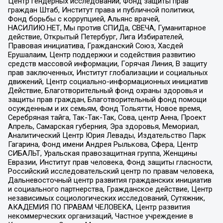
Центр гендерных исследований, Фонд защиты прав
граждан Штаб, Институт права и публичной политики,
Фонд борьбы с коррупцией, Альянс врачей,
НАСИЛИЮ.НЕТ, Мы против СПИДа, СВЕЧА, Гуманитарное
действие, Открытый Петербург, Лига Избирателей,
Правовая инициатива, Гражданский Союз, Хасдей
Ерушалаим, Центр поддержки и содействия развитию
средств массовой информации, Горячая Линия, В защиту
прав заключенных, Институт глобализации и социальных
движений, Центр социально-информационных инициатив
Действие, Благотворительный фонд охраны здоровья и
защиты прав граждан, Благотворительный фонд помощи
осужденным и их семьям, Фонд Тольятти, Новое время,
Серебряная тайга, Так-Так-Так, Сова, центр Анна, Проект
Апрель, Самарская губерния, Эра здоровья, Мемориал,
Аналитический Центр Юрия Левады, Издательство Парк
Гагарина, Фонд имени Андрея Рылькова, Сфера, Центр
СИБАЛЬТ, Уральская правозащитная группа, Женщины
Евразии, Институт прав человека, Фонд защиты гласности,
Российский исследовательский центр по правам человека,
Дальневосточный центр развития гражданских инициатив
и социального партнерства, Гражданское действие, Центр
независимых социологических исследований, Сутяжник,
АКАДЕМИЯ ПО ПРАВАМ ЧЕЛОВЕКА, Центр развития
некоммерческих организаций, Частное учреждение в