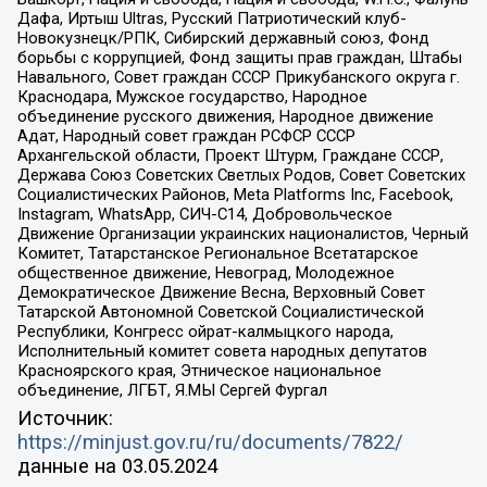
Дафа, Иртыш Ultras, Русский Патриотический клуб-
Новокузнецк/РПК, Сибирский державный союз, Фонд
борьбы с коррупцией, Фонд защиты прав граждан, Штабы
Навального, Совет граждан СССР Прикубанского округа г.
Краснодара, Мужское государство, Народное
объединение русского движения, Народное движение
Адат, Народный совет граждан РСФСР СССР
Архангельской области, Проект Штурм, Граждане СССР,
Держава Союз Советских Светлых Родов, Совет Советских
Социалистических Районов, Meta Platforms Inc, Facebook,
Instagram, WhatsApp, СИЧ-С14, Добровольческое
Движение Организации украинских националистов, Черный
Комитет, Татарстанское Региональное Всетатарское
общественное движение, Невоград, Молодежное
Демократическое Движение Весна, Верховный Совет
Татарской Автономной Советской Социалистической
Республики, Конгресс ойрат-калмыцкого народа,
Исполнительный комитет совета народных депутатов
Красноярского края, Этническое национальное
объединение, ЛГБТ, Я.МЫ Сергей Фургал
Источник:
https://minjust.gov.ru/ru/documents/7822/
данные на
03.05.2024