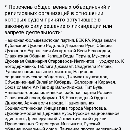
* Перечень общественных объединений и
религиозных организаций в отношении
которых судом принято вступившее в
законную силу решение о ликвидации или
запрете деятельности:
Национал-большевистская партия, ВЕК РА, Рада земли
Кубанской Духовно Родовой Державы Русь, Община
Духовного Управления Асгардской Веси Беловодья,
Славянская Община Капища Веды Перуна, Мужская
Духовная Семинария Староверов-Инглингов, Нурджулар, К
Богодержавию, Таблиги Джамаат, Свидетели Иеговы,
Русское национальное единство, Национал-
социалистическое общество, Джамаат мувахидов,
Объединенный Вилайат Кабарды, Балкарии и Карачая,
Союз славян, Ат-Такфир Валь-Хиджра, Пит Буль,
Национал-социалистическая рабочая партия России,
Славянский союз, Формат-18, Благородный Орден
Дьявола, Армия воли народа, Национальная
Социалистическая Инициатива города Череповца,
Духовно-Родовая Держава Русь, Русское национальное
единство, Древнерусской Инглистической церкви
Православных Староверов-Инглингов, Русский
общенациональный союз, Движение против нелегальной