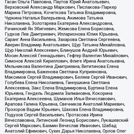
Гасан Ольга Павловна, Паутов Юрий Анатольевич,
Верховский Александр Маркович, Пислакова-Паркер
Марина Петровна, Кочеткова Татьяна Владимировна,
Чуркина Наталья Валерьевна, Акимова Татьяна
Николаевна, Золотарева Екатерина Александровна,
Рачинский Ян Збигневич, Жемкова Елена Борисовна,
Гудков Лев Дмитриевич, Илларионова Юлия Юрьевна,
Саранг Анна Васильевна, Захарова Светлана Сергеевна,
Аверин Владимир Анатольевич, Щур Татьяна Михайловна,
Щур Николай Алексеевич, Блинушов Андрей Юрьевич,
Мосин Алексей Геннадьевич, Гефтер Валентин Михайлович,
Симонов Алексей Кириллович, Флиге Ирина Анатольевна,
Мельникова Валентина Дмитриевна, Вититинова Елена
Владимировна, Баженова Светлана Куприяновна,
Максимов Сергей Владимирович, Беляев Сергей Иванович,
Голубева Елена Николаевна, Ганнушкина Светлана
Алексеевна, Закс Елена Владимировна, Буртина Елена
Юрьевна, Гендель Людмила Залмановна, Кокорина
Екатерина Алексеевна, Шуманов Илья Вячеславович,
Арапова Галина Юрьевна, Свечников Анатолий Мариевич,
Прохоров Вадим Юрьевич, Шахова Елена Владимировна,
Подузов Сергей Васильевич, Протасова Ирина
Вячеславовна, Литинский Леонид Борисович, Лукашевский
Сергей Маркович, Бахмин Вячеслав Иванович, Шабад
Анатолий Ефимович, Сухих Дарья Николаевна, Орлов Олег