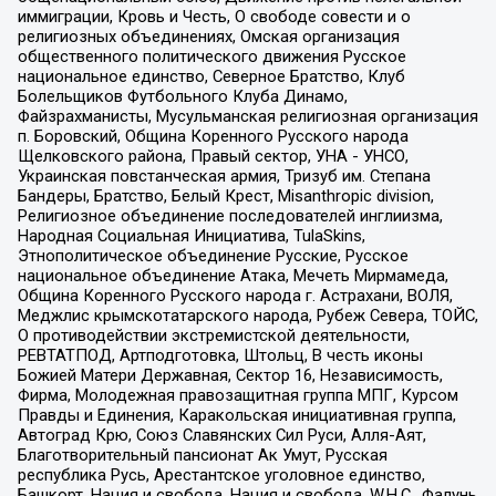
иммиграции, Кровь и Честь, О свободе совести и о
религиозных объединениях, Омская организация
общественного политического движения Русское
национальное единство, Северное Братство, Клуб
Болельщиков Футбольного Клуба Динамо,
Файзрахманисты, Мусульманская религиозная организация
п. Боровский, Община Коренного Русского народа
Щелковского района, Правый сектор, УНА - УНСО,
Украинская повстанческая армия, Тризуб им. Степана
Бандеры, Братство, Белый Крест, Misanthropic division,
Религиозное объединение последователей инглиизма,
Народная Социальная Инициатива, TulaSkins,
Этнополитическое объединение Русские, Русское
национальное объединение Атака, Мечеть Мирмамеда,
Община Коренного Русского народа г. Астрахани, ВОЛЯ,
Меджлис крымскотатарского народа, Рубеж Севера, ТОЙС,
О противодействии экстремистской деятельности,
РЕВТАТПОД, Артподготовка, Штольц, В честь иконы
Божией Матери Державная, Сектор 16, Независимость,
Фирма, Молодежная правозащитная группа МПГ, Курсом
Правды и Единения, Каракольская инициативная группа,
Автоград Крю, Союз Славянских Сил Руси, Алля-Аят,
Благотворительный пансионат Ак Умут, Русская
республика Русь, Арестантское уголовное единство,
Башкорт, Нация и свобода, Нация и свобода, W.H.С., Фалунь