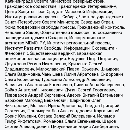
Калининграде Совета Министров северных стран,
Гражданское содействие, Трансперенси Интернешнл-Р,
Центр Защиты Прав Средств Массовой Информации,
Институт развития прессы - Сибирь, Частное учреждение в
Санкт-Петербурге Совета Министров Северных Стран,
Фонд поддержки свободы прессы, Гражданский контроль,
Человек и Закон, Общественная комиссия по сохранению
наследия академика Сахарова, Информационное
агентство МЕМО. РУ, Институт региональной прессы,
Институт Развития Свободы Информации, Экозащита!-
Женсовет, Общественный вердикт, Евразийская
антимонопольная ассоциация, Бедушев Петр Петрович,
Дзугкоева Регина Николаевна, Кривенко Сергей
Владимирович, Милославский Павел Юрьевич, Шнырова
Ольга Вадимовна, Чанышева Лилия Айратовна, Сидорович
Ольга Борисовна, Туровский Александр Алексеевич,
Васильева Анастасия Евгеньевна, Ривина Анна Валерьевна,
Бойко Анатолий Николаевич, Дугин Сергей Георгиевич,
Пивоваров Андрей Сергеевич, Аверин Виталий Евгеньевич,
Барахоев Магомед Бекханович, Шарипков Олег
Викторович, Мошель Ирина Ароновна, Шведов Григорий
Сергеевич, Пономарев Лев Александрович, Каргалицкий
Борис Юльевич, Созаев Валерий Валерьевич, Исламов
Тимур Рифгатович, Романова Ольга Евгеньевна, Щаров
Сергей Алексадрович, Цирульников Борис Альбертович,