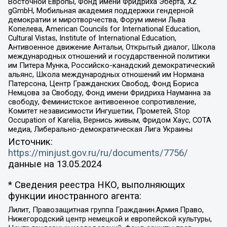
Восточной Европы, Фонд имени Фридриха Эберта, XZ
gGmbH, Мобильная академия поддержки гендерной
демократии и миротворчества, Форум имени Льва
Копелева, American Councils for International Education,
Cultural Vistas, Institute of International Education,
Антивоенное движение Антальи, Открытый диалог, Школа
международных отношений и государственной политики
им Питера Мунка, Российско-канадский демократический
альянс, Школа международных отношений им Нормана
Патерсона, Центр Гражданских Свобод, Фонд Бориса
Немцова за Свободу, Фонд имени Фридриха Науманна за
свободу, Феминистское антивоенное сопротивление,
Комитет независимости Ингушетии, Прометей, Stop
Occupation of Karelia, Вернись живым, Фридом Хаус, СОТА
медиа, Либерально-демократическая Лига Украины
Источник:
https://minjust.gov.ru/ru/documents/7756/
данные на
13.05.2024
* Сведения реестра НКО, выполняющих
функции иностранного агента:
Лилит, Правозащитная группа Гражданин.Армия.Право,
Нижегородский центр немецкой и европейской культуры,