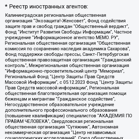
* Реестр иностранных агентов:
Калининградская региональная общественная организация "Экозащита!-Женсовет", Фонд содействия защите прав и свобод граждан "Общественный вердикт", Фонд "Институт Развития Свободы Информации", Частное учреждение "Информационное агентство МЕМО. РУ", Региональная общественная организация "Общественная комиссия по сохранению наследия академика Сахарова", Фонд поддержки свободы прессы, Санкт-Петербургская общественная правозащитная организация "Гражданский контроль", Межрегиональная общественная организация "Информационно-просветительский центр "Мемориал", Региональный Фонд "Центр Защиты Прав Средств Массовой Информации", с 05.12.2023 Фонд "Центр Защиты Прав Средств массовой информации", Региональная общественная благотворительная организация помощи беженцам и мигрантам "Гражданское содействие", Негосударственное образовательное учреждение дополнительного профессионального образования (повышение квалификации) специалистов "АКАДЕМИЯ ПО ПРАВАМ ЧЕЛОВЕКА", Свердловская региональная общественная организация "Сутяжник", Автономная некоммерческая организация "Центр независимых социологических исследований", Союз общественных объединений "Российский исследовательский центр по правам человека", Региональное общественное учреждение научно-информационный центр "МЕМОРИАЛ", Некоммерческая организация "Фонд защиты гласности", Автономная некоммерческая организация "Институт прав человека", Городская общественная организация "Екатеринбургское общество "МЕМОРИАЛ", Городская общественная организация "Рязанское историко-просветительское и правозащитное общество "Мемориал" (Рязанский Мемориал), Челябинский региональный орган общественной самодеятельности – женское общественное объединение "Женщины Евразии", Челябинский региональный орган общественной самодеятельности "Уральская правозащитная группа", Фонд содействия защите здоровья и социальной справедливости имени Андрея Рылькова, Автономная Некоммерческая Организация "Аналитический Центр Юрия Левады", Автономная некоммерческая организация социальной поддержки населения "Проект Апрель", Региональная общественная организация помощи женщинам и детям, находящимся в кризисной ситуации "Информационно-методический центр "Анна", Фонд содействия развитию массовых коммуникаций и правовому просвещению "Так-так-Так", Фонд содействия устойчивому развитию "Серебряная тайга", Свердловский региональный общественный фонд социальных проектов "Новое время", "Idel.Реалии", Кавказ.Реалии, Крым.Реалии, Телеканал Настоящее Время, Татаро-башкирская служба Радио Свобода (Azatliq Radiosi), Радио Свободная Европа/Радио Свобода (PCE/PC), "Сибирь.Реалии", "Фактограф", Благотворительный фонд помощи осужденным и их семьям, Автономная некоммерческая организация "Институт глобализации и социальных движений", Фонд "В защиту прав заключенных", Частное учреждение "Центр поддержки и содействия развитию средств массовой информации", Пензенский региональный общественный благотворительный фонд "Гражданский союз", "Север.Реалии", Некоммерческая организация Фонд "Правовая инициатива", Общество с ограниченной ответственностью "Радио Свободная Европа/Радио Свобода", Чешское информационное агентство "MEDIUM-ORIENT", Красноярская региональная общественная организация "Мы против СПИДа", Камалягин Денис Николаевич, Маркелов Сергей Евгеньевич, Пономарев Лев Александрович, Савицкая Людмила Алексеевна, Автономная некоммерческая организация "Центр по работе с проблемой насилия "НАСИЛИЮ.НЕТ", Межрегиональный профессиональный союз работников здравоохранения "Альянс врачей", Юридическое лицо, зарегистрированное в Латвийской Республике, SIA "Medusa Project" (регистрационный номер 40103797863, дата регистрации 10.06.2014), Некоммерческая организация "Фонд по борьбе с коррупцией", Автономная некоммерческая организация "Институт права и публичной политики", Баданин Роман Сергеевич, Гликин Максим Александрович, Железнова Мария Михайловна, Лукьянова Юлия Сергеевна, Маетная Елизавета Витальевна, Маняхин Петр Борисович, Чуракова Ольга Владимировна, Ярош Юлия Петровна, Юридическое лицо "The Insider SIA", зарегистрированное в Риге, Латвийская Республика (дата регистрации 26.06.2015), являющееся администратором доменного имени интернет-издания "The Insider SIA", https://theins.ru, Постернак Алексей Евгеньевич, Рубин Михаил Аркадьевич, Анин Роман Александрович, Юридическое лицо Istories fonds, зарегистрированное в Латвийской Республике (регистрационный номер 50008295751, дата регистрации 24.02.2020), Великовский Дмитрий Александрович, Долинина Ирина Николаевна, Мароховская Алеся Алексеевна, Шлейнов Роман Юрьевич, Шмагун Олеся Валентиновна, Общество с ограниченной ответственностью "Альтаир 2021", Общество с ограниченной ответственностью "Вега 2021", Общество с ограниченной ответственностью "Главный редактор 2021", Общество с ограниченной ответственностью "Ромашки монолит", Важенков Артем Валерьевич, Ивановская областная общественная организация "Центр гендерных исследований", Гурман Юрий Альбертович, Медиапроект "ОВД-Инфо", Егоров Владимир Владимирович, Жилинский Владимир Александрович, Общество с ограниченной ответственностью "ЗП", Иванова София Юрьевна, Карезина Инна Павловна, Кильтау Екатерина Викторовна, Петров Алексей Викторович, Пискунов Сергей Евгеньевич, Смирнов Сергей Сергеевич, Тихонов Михаил Сергеевич, Общество с ограниченной ответственностью "ЖУРНАЛИСТ-ИНОСТРАННЫЙ АГЕНТ", Арапова Галина Юрьевна, Вольтская Татьяна Анатольевна, Американская компания "Mason G.E.S. Anonymous Foundation" (США), являющаяся владельцем интернет-издания https://mnews.world/, Компания "Stichting Bellingcat", зарегистрированная в Нидерландах (дата регистрации 11.07.2018), Захаров Андрей Вячеславович, Клепиковская Екатерина Дмитриевна, Общество с ограниченной ответственностью "МЕМО", Перл Роман Александрович, Симонов Евгений Алексеевич, Соловьева Елена Анатольевна, Сотников Даниил Владимирович, Сурначева Елизавета Дмитриевна, Автономная некоммерческая организация по защите прав человека и информированию населения "Якутия – Наше Мнение", Общество с ограниченной ответственностью "Москоу диджитал медиа", с 26.01.2023 Общество с ограниченной ответственностью "Чайка Белые сады", Ветошкина Валерия Валерьевна, Заговора Максим Александрович, Межрегиональное общественное движение "Российская ЛГБТ - сеть", Оленичев Максим Владимирович, Павлов Иван Юрьевич, Скворцова Елена Сергеевна, Общество с ограниченной ответственностью "Как бы инагент", Кочетков Игорь Викторович, Общество с ограниченной ответственностью "Честные выборы", Еланчик Олег Александрович, Общество с ограниченной ответственностью "Нобелевский призыв", Гималова Регина Эмилевна, Григорьев Андрей Валерьевич, Григорьева Алина Александровна, Ассоциация по содействию защите прав призывников, альтернативнослужащих и военнослужащих "Правозащитная группа "Гражданин.Армия.Право", Хисамова Регина Фаритовна, Автономная некоммерческая организация по реализации социально-правовых программ "Лилит", Дальневосточное общественное движение "Маяк", Санкт-Петербургская ЛГБТ-инициативная группа "Выход", Инициативная группа ЛГБТ+ "Реверс", Алексеев Андрей Викторович, Бекбулатова Таисия Львовна, Беляев Иван Михайлович, Владыкина Елена Сергеевна, Гельман Марат Александрович, Никульшина Вероника Юрьевна, Толоконникова Надежда Андреевна, Шендерович Виктор Анатольевич, Общество с ограниченной ответственностью "Данное сообщение", Общество с ограниченной ответственностью Издательский дом "Новая глава", Айнбиндер Александра Александровна, Московский комьюнити-центр для ЛГБТ+инициатив, Благотворительный фонд развития филантропии, Deutsche Welle (Германия, Kurt-Schumacher-Strasse 3, 53113 Bonn), Борзунова Мария Михайловна, Воробьев Виктор Викторович, Голубева Анна Львовна, Константинова Алла Михайловна, Малкова Ирина Владимировна, Мурадов Мурад Абдулгалимович, Осетинская Елизавета Николаевна, Понасенков Евгений Николаевич, Ганапольский Матвей Юрьевич, Киселев Евгений Алексеевич, Борухович Ирина Григорьевна, Дремин Иван Тимофеевич, Дубровский Дмитрий Викторович, Красноярская региональная общественная организация поддержки и развития альтернативных образовательных технологий и межкультурных коммуникаций "ИНТЕРРА", Маяковская Екатерина Алексеевна, Фейгин Марк Захарович, Филимонов Андрей Викторович, Дзугкоева Регина Николаевна, Доброхотов Роман Александрович, Дудь Юрий Александрович, Елкин Сергей Владимирович, Кругликов Кирилл Игоревич, Сабунаева Мария Леонидовна, Семенов Алексей Владимирович, Шаинян Карен Багратович, Шульман Екатерина Михайловна, Асафьев Артур Валерьевич, Вахштайн Виктор Семенович, Венедиктов Алексей Алексеевич, Лушникова Екатерина Евгеньевна, Волков Леонид Михайлович, Невзоров Александр Глебович, Пархоменко Сергей Борисович, Сироткин Ярослав Николаевич, Кара-Мурза Владимир Владимирович, Баранова Наталья Владимировна, Гозман Леонид Яковлевич, Кагарлицкий Борис Юльевич, Климарев Михаил Валерьевич, Милов Владимир Станиславович, Автономная некоммерческая организация Краснодарский центр современного искусства "Типография", Моргенштерн Алишер Тагирович, Соболь Любовь Эдуардовна, Общество с ограниченной ответственностью "ЛИЗА НОРМ", Каспаров Гарри Кимович, Ходорковский Михаил Борисович, Общество с ограниченной ответственностью "Апрельские тезисы", Данилович Ирина Брониславовна, Кашин Олег Владимирович, Петров Николай Владимирович, Пивоваров Алексей Владимирович, Соколов Михаил Владимирович, Цветкова Юлия Владимировна, Чичваркин Евгений Александрович, Комитет против пыток/Команда против пыток, Общество с ограниченной ответственностью "Первый научный", Общество с ограниченной ответственностью "Вертолет и ко", Белоцерковская Вероника Борисовна, Кац Максим Евгеньевич, Лазарева Татьяна Юрьевна, Шаведдинов Руслан Табризович, Яшин Илья Валерьевич, Общество с ограниченной ответственностью "Иноагент ААВ", Алешковский Дмитрий Петрович, Альбац Евгения Марковна, Быков Дмитрий Львович, Галямина Юлия Евгеньевна, Лойко Сергей Леонидович, Мартынов Кирилл Константинович, Медведев Сергей Александрович, Крашенинников Федор Геннадиевич, Гордеева Катерина Вл