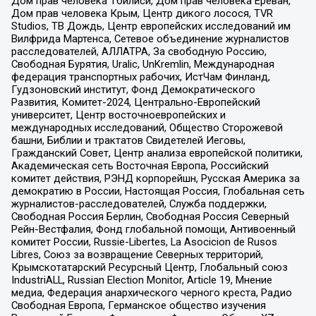
Дом прав человека Тбилиси, Дом прав человека Ереван,
Дом прав человека Крым, Центр дикого лосося, TVR
Studios, ТВ Дождь, Центр европейских исследований им
Вилфрида Мартенса, Сетевое объединение журналистов
расследователей, АЛЛАТРА, За свободную Россию,
Свободная Бурятия, Uralic, UnKremlin, Международная
федерация транспортных рабочих, ИстЧам Финланд,
Гудзоновский институт, Фонд Демократического
Развития, Комитет-2024, Центрально-Европейский
университет, Центр восточноевропейских и
международных исследований, Общество Сторожевой
башни, Библии и трактатов Свидетелей Иеговы,
Гражданский Совет, Центр анализа европейской политики,
Академическая сеть Восточная Европа, Российский
комитет действия, РЭНД корпорейшн, Русская Америка за
демократию в России, Настоящая Россия, Глобальная сеть
журналистов-расследователей, Служба поддержки,
Свободная Россия Берлин, Свободная Россия Северный
Рейн-Вестфалия, Фонд глобальной помощи, Антивоенный
комитет России, Russie-Libertes, La Asocicion de Rusos
Libres, Союз за возвращение Северных территорий,
Крымскотатарский Ресурсный Центр, Глобальный союз
IndustriALL, Russian Election Monitor, Article 19, Мнение
медиа, Федерация анархического черного креста, Радио
Свободная Европа, Германское общество изучения