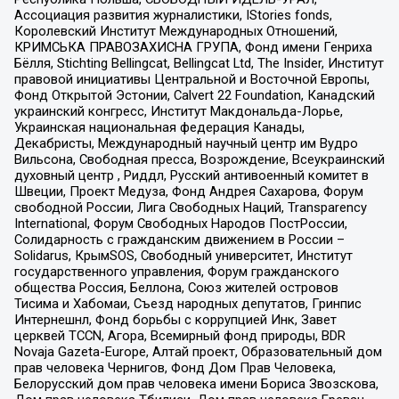
Ассоциация развития журналистики, IStories fonds,
Королевский Институт Международных Отношений,
КРИМСЬКА ПРАВОЗАХИСНА ГРУПА, Фонд имени Генриха
Бёлля, Stichting Bellingcat, Bellingcat Ltd, The Insider, Институт
правовой инициативы Центральной и Восточной Европы,
Фонд Открытой Эстонии, Calvert 22 Foundation, Канадский
украинский конгресс, Институт Макдональда-Лорье,
Украинская национальная федерация Канады,
Декабристы, Международный научный центр им Вудро
Вильсона, Свободная пресса, Возрождение, Всеукраинский
духовный центр , Риддл, Русский антивоенный комитет в
Швеции, Проект Медуза, Фонд Андрея Сахарова, Форум
свободной России, Лига Свободных Наций, Transparеncy
International, Форум Свободных Народов ПостРоссии,
Солидарность с гражданским движением в России –
Solidarus, КрымSOS, Свободный университет, Институт
государственного управления, Форум гражданского
общества Россия, Беллона, Союз жителей островов
Тисима и Хабомаи, Съезд народных депутатов, Гринпис
Интернешнл, Фонд борьбы с коррупцией Инк, Завет
церквей TCCN, Агора, Всемирный фонд природы, BDR
Novaja Gazeta-Europe, Алтай проект, Образовательный дом
прав человека Чернигов, Фонд Дом Прав Человека,
Белорусский дом прав человека имени Бориса Звозскова,