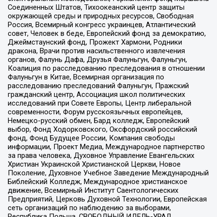
Соединенных Штатов, Тихоокеанский центр защиты
окружающей среды и природных ресурсов, Свободная
Россия, Всемирный конгресс украинцев, Атлантический
совет, Человек в беде, Европейский фонд за демократию,
Джеймстаунский фонд, Прожект Хармони, Родники
дракона, Врачи против насильственного извлечения
органов, Фалунь Дафа, Друзья Фалуньгун, Фалуньгун,
Коалиция по расследованию преследования в отношении
Фалуньгун в Китае, Всемирная организация по
расследованию преследований Фалуньгун, Пражский
гражданский центр, Ассоциация школ политических
исследований при Совете Европы, Центр либеральной
современности, Форум русскоязычных европейцев,
Немецко-русский обмен, Бард колледж, Европейский
выбор, Фонд Ходорковского, Оксфордский российский
фонд, Фонд Будущее России, Компания свободы
информации, Проект Медиа, Международное партнерство
за права человека, Духовное Управление Евангельских
Христиан Украинской Христианской Церкви, Новое
Поколение, Духовное Учебное Заведение Международный
Библейский Колледж, Международное христианское
движение, Всемирный Институт Саентологических
Предприятий, Церковь Духовной Технологии, Европейская
сеть организаций по наблюдению за выборами,
Республика Польша, СВОБОДНЫЙ ИДЕЛЬ-УРАЛ,