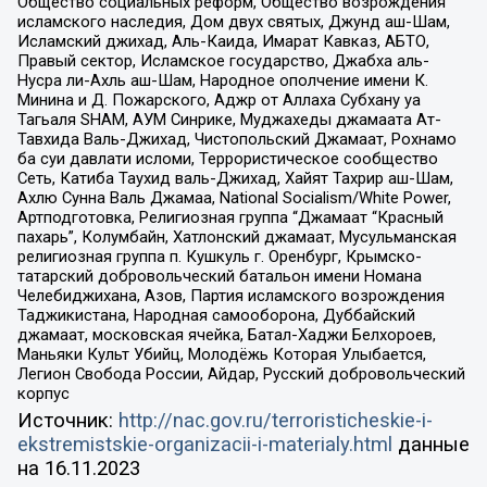
Общество социальных реформ, Общество возрождения
исламского наследия, Дом двух святых, Джунд аш-Шам,
Исламский джихад, Аль-Каида, Имарат Кавказ, АБТО,
Правый сектор, Исламское государство, Джабха аль-
Нусра ли-Ахль аш-Шам, Народное ополчение имени К.
Минина и Д. Пожарского, Аджр от Аллаха Субхану уа
Тагьаля SHAM, АУМ Синрике, Муджахеды джамаата Ат-
Тавхида Валь-Джихад, Чистопольский Джамаат, Рохнамо
ба суи давлати исломи, Террористическое сообщество
Сеть, Катиба Таухид валь-Джихад, Хайят Тахрир аш-Шам,
Ахлю Сунна Валь Джамаа, National Socialism/White Power,
Артподготовка, Религиозная группа “Джамаат “Красный
пахарь”, Колумбайн, Хатлонский джамаат, Мусульманская
религиозная группа п. Кушкуль г. Оренбург, Крымско-
татарский добровольческий батальон имени Номана
Челебиджихана, Азов, Партия исламского возрождения
Таджикистана, Народная самооборона, Дуббайский
джамаат, московская ячейка, Батал-Хаджи Белхороев,
Маньяки Культ Убийц, Молодёжь Которая Улыбается,
Легион Свобода России, Айдар, Русский добровольческий
корпус
Источник:
http://nac.gov.ru/terroristicheskie-i-
ekstremistskie-organizacii-i-materialy.html
данные
на
16.11.2023