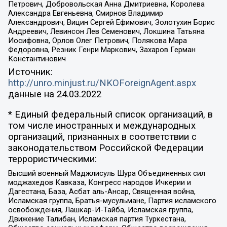
Петрович, Добровольская Анна Дмитриевна, Королева
Александра Евгеньевна, Смирнов Владимир
Александрович, Вицин Сергей Ефимович, Золотухин Борис
Андреевич, Левинсон Лев Семенович, Локшина Татьяна
Иосифовна, Орлов Олег Петрович, Полякова Мара
Федоровна, Резник Генри Маркович, Захаров Герман
Константинович
Источник:
http://unro.minjust.ru/NKOForeignAgent.aspx
данные на
24.03.2022
* Единый федеральный список организаций, в
том числе иностранных и международных
организаций, признанных в соответствии с
законодательством Российской Федерации
террористическими:
Высший военный Маджлисуль Шура Объединенных сил
моджахедов Кавказа, Конгресс народов Ичкерии и
Дагестана, База, Асбат аль-Ансар, Священная война,
Исламская группа, Братья-мусульмане, Партия исламского
освобождения, Лашкар-И-Тайба, Исламская группа,
Движение Талибан, Исламская партия Туркестана,