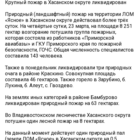
Крупный пожар в Хасанском округе ликвидирован
Природный (ландшафтный) пожар на территории ЛОМ
«Ясное» в Хасанском округе действовал более трёх
суток. На четвёртые сутки, 23 марта, на площади 8 251
гектар возгорание потушила группа пожарных,
которая состояла из работников «Приморской
авиабазы» и ГКУ Приморского края по пожарной
безопасности, ГОЧС. Общая численность специалистов
составила 143 человека.
Также в понедельник ликвидировали три природных
очага в районе Краскино. Совокупная площадь
составила 46 гектаров. Также горело в Зарубино, б.
Лукина, б. Алеут, с. Гвоздево.
На землях иных категорий в районе Бамбурово
ликвидирован природный пожар на 63 гектарах.
Во Владивостокском лесничестве Хасанского округа
потушен один лесной пожар на 8 гектарах.
На данный момент действует один природный пал
(земли ЛОМ «Ясное» в Хасанском округе на 0,5