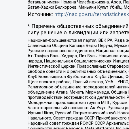
батальон имени Номана Челебиджихана, Азов, Па
Батал-Хаджи Белхороев, Маньяки Культ Убийц, М
Источник:
http://nac.gov.ru/terroristichesk
* Перечень общественных объединений 
силу решение о ликвидации или запрете
Национал-большевистская партия, ВЕК РА, Рада 
Славянская Община Капища Веды Перуна, Мужская
Русское национальное единство, Национал-социа
Ат-Такфир Валь-Хиджра, Пит Буль, Национал-соц
народа, Национальная Социалистическая Инициат
Инглистической церкви Православных Староверов
свободе совести и о религиозных объединениях,
Клуб Болельщиков Футбольного Клуба Динамо, Фа
Щелковского района, Правый сектор, УНА - УНСО, У
Религиозное объединение последователей инглии
объединение Атака, Мечеть Мирмамеда, Община К
противодействии экстремистской деятельности, 
Молодежная правозащитная группа МПГ, Курсом П
Благотворительный пансионат Ак Умут, Русская ре
Иртыш Ultras, Русский Патриотический клуб-Нов
Навального, Совет граждан СССР Прикубанского 
Народный совет граждан РСФСР СССР Архангельск
Социалистических Районов, Meta Platforms Inc, 