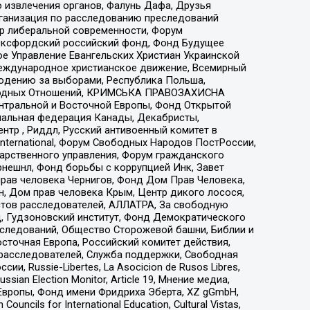
 извлечения органов, Фалунь Дафа, Друзья
рганизация по расследованию преследований
тр либеральной современности, Форум
 Оксфордский российский фонд, Фонд Будущее
е Управление Евангельских Христиан Украинской
еждународное христианское движение, Всемирный
людению за выборами, Республика Польша,
народных Отношений, КРИМСЬКА ПРАВОЗАХИСНА
ы Центральной и Восточной Европы, Фонд Открытой
иональная федерация Канады, Декабристы,
тр , Риддл, Русский антивоенный комитет в
nternational, Форум Свободных Народов ПостРоссии,
дарственного управления, Форум гражданского
рнешнл, Фонд борьбы с коррупцией Инк, Завет
прав человека Чернигов, Фонд Дом Прав Человека,
н, Дом прав человека Крым, Центр дикого лосося,
стов расследователей, АЛЛАТРА, За свободную
д, Гудзоновский институт, Фонд Демократического
сследований, Общество Сторожевой башни, Библии и
сточная Европа, Российский комитет действия,
-расследователей, Служба поддержки, Свободная
 Russie-Libertes, La Asocicion de Rusos Libres,
an Election Monitor, Article 19, Мнение медиа,
Европы, Фонд имени Фридриха Эберта, XZ gGmbH,
ls for International Education, Cultural Vistas,