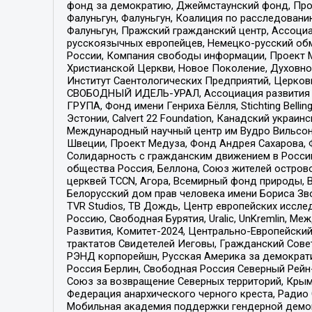
фонд за демократию, Джеймстаунский фонд, Прож
Фалуньгун, Фалуньгун, Коалиция по расследован
Фалуньгун, Пражский гражданский центр, Ассоци
русскоязычных европейцев, Немецко-русский об
России, Компания свободы информации, Проект М
Христианской Церкви, Новое Поколение, Духовн
Институт Саентологических Предприятий, Церков
СВОБОДНЫЙ ИДЕЛЬ-УРАЛ, Ассоциация развития ж
ГРУПА, Фонд имени Генриха Бёлля, Stichting Bellin
Эстонии, Calvert 22 Foundation, Канадский укра
Международный научный центр им Вудро Вильсона
Швеции, Проект Медуза, Фонд Андрея Сахарова, Ф
Солидарность с гражданским движением в России 
общества Россия, Беллона, Союз жителей острово
церквей TCCN, Агора, Всемирный фонд природы, B
Белорусский дом прав человека имени Бориса Зво
TVR Studios, ТВ Дождь, Центр европейских иссл
Россию, Свободная Бурятия, Uralic, UnKremlin, 
Развития, Комитет-2024, Центрально-Европейски
трактатов Свидетелей Иеговы, Гражданский Совет
РЭНД корпорейшн, Русская Америка за демократи
Россия Берлин, Свободная Россия Северный Рейн-В
Союз за возвращение Северных территорий, Крымско
Федерация анархического черного креста, Радио
Мобильная академия поддержки гендерной демократи