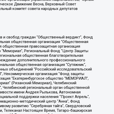
ическое Движение Весна, Верховный Совет
ельный комитет совета народных депутатов
ции социально-правовых программ "Лилит", Дальневосточное общественное движение "Маяк", Санкт-Петербургская ЛГБТ-инициативная группа "Выход", Инициативная группа ЛГБТ+ "Реверс", Алексеев Андрей Викторович, Бекбулатова Таисия Львовна, Беляев Иван Михайлович, Владыкина Елена Сергеевна, Гельман Марат Александрович, Никульшина Вероника Юрьевна, Толоконникова Надежда Андреевна, Шендерович Виктор Анатольевич, Общество с ограниченной ответственностью "Данное сообщение", Общество с ограниченной ответственностью Издательский дом "Новая глава", Айнбиндер Александра Александровна, Московский комьюнити-центр для ЛГБТ+инициатив, Благотворительный фонд развития филантропии, Deutsche Welle (Германия, Kurt-Schumacher-Strasse 3, 53113 Bonn), Борзунова Мария Михайловна, Воробьев Виктор Викторович, Голубева Анна Львовна, Константинова Алла Михайловна, Малкова Ирина Владимировна, Мурадов Мурад Абдулгалимович, Осетинская Елизавета Николаевна, Понасенков Евгений Николаевич, Ганапольский Матвей Юрьевич, Киселев Евгений Алексеевич, Борухович Ирина Григорьевна, Дремин Иван Тимофеевич, Дубровский Дмитрий Викторович, Красноярская региональная общественная организация поддержки и развития альтернативных образовательных технологий и межкультурных коммуникаций "ИНТЕРРА", Маяковская Екатерина Алексеевна, Фейгин Марк Захарович, Филимонов Андрей Викторович, Дзугкоева Регина Николаевна, Доброхотов Роман Александрович, Дудь Юрий Александрович, Елкин Сергей Владимирович, Кругликов Кирилл Игоревич, Сабунаева Мария Леонидовна, Семенов Алексей Владимирович, Шаинян Карен Багратович, Шульман Екатерина Михайловна, Асафьев Артур Валерьевич, Вахштайн Виктор Семенович, Венедиктов Алексей Алексеевич, Лушникова Екатерина Евгеньевна, Волков Леонид Михайлович, Невзоров Александр Глебович, Пархоменко Сергей Борисович, Сироткин Ярослав Николаевич, Кара-Мурза Владимир Владимирович, Баранова Наталья Владимировна, Гозман Леонид Яковлевич, Кагарлицкий Борис Юльевич, Климарев Михаил Валерьевич, Милов Владимир Станиславович, Автономная некоммерческая организация Краснодарский центр современного искусства "Типография", Моргенштерн Алишер Тагирович, Соболь Любовь Эдуардовна, Общество с ограниченной ответственностью "ЛИЗА НОРМ", Каспаров Гарри Кимович, Ходорковский Михаил Борисович, Общество с ограниченной ответственностью "Апрельские тезисы", Данилович Ирина Брониславовна, Кашин Олег Владимирович, Петров Николай Владимирович, Пивоваров Алексей Владимирович, Соколов Михаил Владимирович, Цветкова Юлия Владимировна, Чичваркин Евгений Александрович, Комитет против пыток/Команда против пыток, Общество с ограниченной ответственностью "Первый научный", Общество с ограниченной ответственностью "Вертолет и ко", Белоцерковская Вероника Борисовна, Кац Максим Евгеньевич, Лазарева Татьяна Юрьевна, Шаведдинов Руслан Табризович, Яшин Илья Валерьевич, Общество с ограниченной ответственностью "Иноагент ААВ", Алешковский Дмитрий Петрович, Альбац Евгения Марковна, Быков Дмитрий Львович, Галямина Юлия Евгеньевна, Лойко Сергей Леонидович, Мартынов Кирилл Константинович, Медведев Сергей Александрович, Крашенинников Федор Геннадиевич, Гордеева Катерина Вл