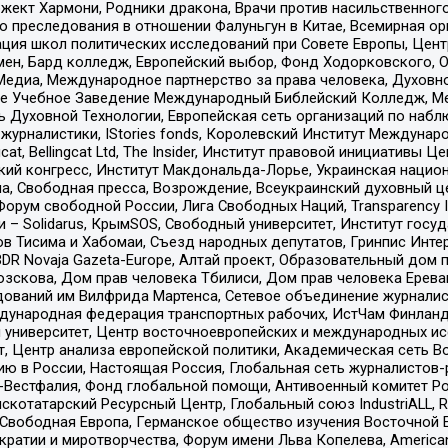
ект Хармони, Родники дракона, Врачи против насильственного
ию преследования в отношении Фалуньгун в Китае, Всемирная о
ация школ политических исследований при Совете Европы, Цен
мен, Бард колледж, Европейский выбор, Фонд Ходорковского,
едиа, Международное партнерство за права человека, Духовно
ое Учебное Заведение Международный Библейский Колледж, М
ь Духовной Технологии, Европейская сеть организаций по наб
урналистики, IStories fonds, Королевский Институт Между
gcat, Bellingcat Ltd, The Insider, Институт правовой инициатив
инский конгресс, Институт Макдональда-Лорье, Украинская нац
, Свободная пресса, Возрождение, Всеукраинский духовный цен
орум свободной России, Лига Свободных Наций, Transparеncy I
– Solidarus, КрымSOS, Свободный университет, Институт госу
в Тисима и Хабомаи, Съезд народных депутатов, Гринпис Инте
DR Novaja Gazeta-Europe, Алтай проект, Образовательный дом 
зскова, Дом прав человека Тбилиси, Дом прав человека Ерева
едований им Вилфрида Мартенса, Сетевое объединение журнали
Международная федерация транспортных рабочих, ИстЧам Финлан
й университет, Центр восточноевропейских и международных и
, Центр анализа европейской политики, Академическая сеть Во
ю в России, Настоящая Россия, Глобальная сеть журналистов
естфалия, Фонд глобальной помощи, Антивоенный комитет России,
татарский Ресурсный Центр, Глобальный союз IndustriALL, Russi
 Свободная Европа, Германское общество изучения Восточной 
и и миротворчества, Форум имени Льва Копелева, American Counci