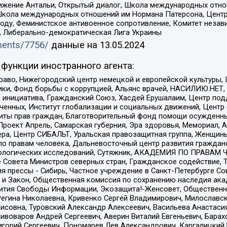
ое движение Антальи, Открытый диалог, Школа международных отн
Школа международных отношений им Нормана Патерсона, Центр
ду, Феминистское антивоенное сопротивление, Комитет независ
а, Либерально-демократическая Лига Украины
uments/7756/
данные на
13.05.2024
функции иностранного агента:
раво, Нижегородский центр немецкой и европейской культуры,
тики, Фонд борьбы с коррупцией, Альянс врачей, НАСИЛИЮ.НЕТ,
я инициатива, Гражданский Союз, Хасдей Ерушалаим, Центр по
юченных, Институт глобализации и социальных движений, Цент
ты прав граждан, Благотворительный фонд помощи осужденным
а, Проект Апрель, Самарская губерния, Эра здоровья, Мемориал
ера, Центр СИБАЛЬТ, Уральская правозащитная группа, Женщины
по правам человека, Дальневосточный центр развития гражданс
ологических исследований, Сутяжник, АКАДЕМИЯ ПО ПРАВАМ Ч
е Совета Министров северных стран, Гражданское содействие,
я прессы - Сибирь, Частное учреждение в Санкт-Петербурге С
 и Закон, Общественная комиссия по сохранению наследия ак
звития Свободы Информации, Экозащита!-Женсовет, Общественн
Регина Николаевна, Кривенко Сергей Владимирович, Милославс
совна, Туровский Александр Алексеевич, Васильева Анастасия
Пивоваров Андрей Сергеевич, Аверин Виталий Евгеньевич, Бара
горий Сергеевич, Пономарев Лев Александрович, Каргалицкий 