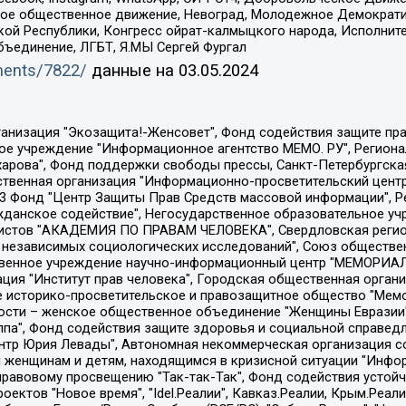
ское общественное движение, Невоград, Молодежное Демократ
ой Республики, Конгресс ойрат-калмыцкого народа, Исполнит
бъединение, ЛГБТ, Я.МЫ Сергей Фургал
uments/7822/
данные на
03.05.2024
Общество с ограниченной ответственностью "Радио Свободная Европа/Радио Свобода", Чешское информационное агентство "MEDIUM-ORIENT", Красноярская региональная общественная организация "Мы против СПИДа", Камалягин Денис Николаевич, Маркелов Сергей Евгеньевич, Пономарев Лев Александрович, Савицкая Людмила Алексеевна, Автономная некоммерческая организация "Центр по работе с проблемой насилия "НАСИЛИЮ.НЕТ", Межрегиональный профессиональный союз работников здравоохранения "Альянс врачей", Юридическое лицо, зарегистрированное в Латвийской Республике, SIA "Medusa Project" (регистрационный номер 40103797863, дата регистрации 10.06.2014), Некоммерческая организация "Фонд по борьбе с коррупцией", Автономная некоммерческая организация "Институт права и публичной политики", Баданин Роман Сергеевич, Гликин Максим Александрович, Железнова Мария Михайловна, Лукьянова Юлия Сергеевна, Маетная Елизавета Витальевна, Маняхин Петр Борисович, Чуракова Ольга Владимировна, Ярош Юлия Петровна, Юридическое лицо "The Insider SIA", зарегистрированное в Риге, Латвийская Республика (дата регистрации 26.06.2015), являющееся администратором доменного имени интернет-издания "The Insider SIA", https://theins.ru, Постернак Алексей Евгеньевич, Рубин Михаил Аркадьевич, Анин Роман Александрович, Юридическое лицо Istories fonds, зарегистрированное в Латвийской Республике (регистрационный номер 50008295751, дата регистрации 24.02.2020), Великовский Дмитрий Александрович, Долинина Ирина Николаевна, Мароховская Алеся Алексеевна, Шлейнов Роман Юрьевич, Шмагун Олеся Валентиновна, Общество с ограниченной ответственностью "Альтаир 2021", Общество с ограниченной ответственностью "Вега 2021", Общество с ограниченной ответственностью "Главный редактор 2021", Общество с ограниченной ответственностью "Ромашки монолит", Важенков Артем Валерьевич, Ивановская областная общественная организация "Центр гендерных исследований", Гурман Юрий Альбертович, Медиапроект "ОВД-Инфо", Егоров Владимир Владимирович, Жилинский Владимир Александрович, Общество с ограниченной ответственностью "ЗП", Иванова София Юрьевна, Карезина Инна Павловна, Кильтау Екатерина Викторовна, Петров Алексей Викторович, Пискунов Сергей Евгеньевич, Смирнов Сергей Сергеевич, Тихонов Михаил Сергеевич, Общество с ограниченной ответственностью "ЖУРНАЛИСТ-ИНОСТРАННЫЙ АГЕНТ", Арапова Галина Юрьевна, Вольтская Татьяна Анатольевна, Американская компания "Mason G.E.S. Anonymous Foundation" (США), являющаяся владельцем интернет-издания https://mnews.world/, Компания "Stichting Bellingcat", зарегистрированная в Нидерландах (дата регистрации 11.07.2018), Захаров Андрей Вячеславович, Клепиковская Екатерина Дмитриевна, Общество с ограниченной ответственностью "МЕМО", Перл Роман Александрович, Симонов Евгений Алексеевич, Соловьева Елена Анатольевна, Сотников Даниил Владимирович, Сурначева Елизавета Дмитриевна, Автономная некоммерческая организация по защите прав человека и информированию населения "Якутия – Наше Мнение", Общество с ограниченной ответственностью "Москоу диджитал медиа", с 26.01.2023 Общество с ограниченной ответственностью "Чайка Белые сады", Ветошкина Валерия Валерьевна, Заговора Максим Александрович, Межрегиональное общественное движение "Российская ЛГБТ - сеть", Оленичев Максим Владимирович, Павлов Иван Юрьевич, Скворцова Елена Сергеевна, Общество с ограниченной ответственностью "Как бы инагент", Кочетков Игорь Викторович, Общество с ограниченной ответственностью "Честные выборы", Еланчик Олег Александрович, Общество с ограниченной ответственностью "Нобелевский призыв", Гималова Регина Эмилевна, Григорьев Андрей Валерьевич, Григорьева Алина Александровна, Ассоциация по содействию защите прав призывников, альтернативнослужащих и военнослужащих "Правозащитная группа "Гражданин.Армия.Право", Хисамова Регина Фаритовна, Автономная некоммерческая организация по реализа