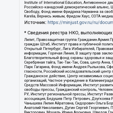
Institute of International Education, Антивоенн
Российско-канадский демократический альянс, 
Свободу, Фонд имени Фридриха Науманна за свобо
Karelia, Вернись живым, Фридом Хаус, СОТА меди
Источник:
https://minjust.gov.ru/ru/doc
* Сведения реестра НКО, выполняющих 
Лилит, Правозащитная группа Гражданин.Армия.П
граждан Штаб, Институт права и публичной поли
Открытый Петербург, Лига Избирателей, Правова
информации, Горячая Линия, В защиту прав закл
Благотворительный фонд охраны здоровья и защи
Серебряная тайга, Так-Так-Так, Сова, центр Анн
Парк Гагарина, Фонд имени Андрея Рылькова, Сф
гласности, Российский исследовательский центр 
Гражданское действие, Центр независимых соци
организаций, Частное учреждение в Калининград
Средств Массовой Информации, Институт развити
свободы прессы, Гражданский контроль, Человек
РУ, Институт региональной прессы, Институт Ра
ассоциация, Бедушев Петр Петрович, Дзугкоева 
Чанышева Лилия Айратовна, Сидорович Ольга Бори
Анатолий Николаевич, Дугин Сергей Георгиевич, 
Викторович, Мошель Ирина Ароновна, Шведов Гри