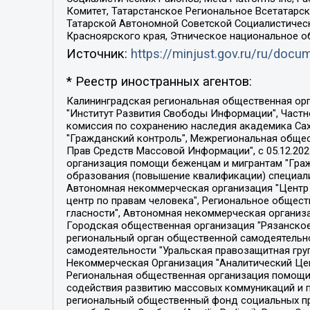
Комитет, Татарстанское Региональное Всетатар
Татарской Автономной Советской Социалистическ
Красноярского края, Этническое национальное о
Источник:
https://minjust.gov.ru/ru/doc
* Реестр иностранных агентов:
Калининградская региональная общественная организация "Экозащита!-Женсовет", Фонд содействия защите прав и свобод граждан "Общественный вердикт", Фонд "Институт Развития Свободы Информации", Частное учреждение "Информационное агентство МЕМО. РУ", Региональная общественная организация "Общественная комиссия по сохранению наследия академика Сахарова", Фонд поддержки свободы прессы, Санкт-Петербургская общественная правозащитная организация "Гражданский контроль", Межрегиональная общественная организация "Информационно-просветительский центр "Мемориал", Региональный Фонд "Центр Защиты Прав Средств Массовой Информации", с 05.12.2023 Фонд "Центр Защиты Прав Средств массовой информации", Региональная общественная благотворительная организация помощи беженцам и мигрантам "Гражданское содействие", Негосударственное образовательное учреждение дополнительного профессионального образования (повышение квалификации) специалистов "АКАДЕМИЯ ПО ПРАВАМ ЧЕЛОВЕКА", Свердловская региональная общественная организация "Сутяжник", Автономная некоммерческая организация "Центр независимых социологических исследований", Союз общественных объединений "Российский исследовательский центр по правам человека", Региональное общественное учреждение научно-информационный центр "МЕМОРИАЛ", Некоммерческая организация "Фонд защиты гласности", Автономная некоммерческая организация "Институт прав человека", Городская общественная организация "Екатеринбургское общество "МЕМОРИАЛ", Городская общественная организация "Рязанское историко-просветительское и правозащитное общество "Мемориал" (Рязанский Мемориал), Челябинский региональный орган общественной самодеятельности – женское общественное объединение "Женщины Евразии", Челябинский региональный орган общественной самодеятельности "Уральская правозащитная группа", Фонд содействия защите здоровья и социальной справедливости имени Андрея Рылькова, Автономная Некоммерческая Организация "Аналитический Центр Юрия Левады", Автономная некоммерческая организация социальной поддержки населения "Проект Апрель", Региональная общественная организация помощи женщинам и детям, находящимся в кризисной ситуации "Информационно-методический центр "Анна", Фонд содействия развитию массовых коммуникаций и правовому просвещению "Так-так-Так", Фонд содействия устойчивому развитию "Серебряная тайга", Свердловский региональный общественный фонд социальных проектов "Новое время", "Idel.Реалии", Кавказ.Реалии, Крым.Реалии, Телеканал Настоящее Время, Татаро-башкирская служба Радио Свобода (Azatliq Radiosi), Радио Свободная Европа/Радио Свобода (PCE/PC), "Сибирь.Реалии", "Фактограф", Благотворительный фонд помощи осужденным и их семьям, Автономная некоммерческая организация "Институт глобализации и социальных движений", Фонд "В защиту прав заключенных", Частное учреждение "Центр поддержки и содействия развитию средств массовой информации", Пензенский региональный общественный благотворительный фонд "Гражданский союз", "Север.Реалии", Некоммерческая организация Фонд "Правовая инициатива", 