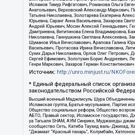
Исламов Тимур Рифгатович, Романова Ольга Евге
Анатольевич, Верховский Александр Маркович, П
Татьяна Николаевна, Золотарева Екатерина Алек
Юрьевна, Саранг Анна Васильевна, Захарова Свет
Андрей Юрьевич, Мосин Алексей Геннадьевич, Ге
Дмитриевна, Вититинова Елена Владимировна, Ба
Николаевна, Ганнушкина Светлана Алексеевна, За
Шуманов Илья Вячеславович, Арапова Галина Юрь
Васильевич, Протасова Ирина Вячеславовна, Лит
Сухих Дарья Николаевна, Орлов Олег Петрович, 
Сергей Ефимович, Золотухин Борис Андреевич, Л
Генри Маркович, Захаров Герман Константинович
Источник:
http://unro.minjust.ru/NKOFore
* Единый федеральный список организа
законодательством Российской Федера
Высший военный Маджлисуль Шура Объединенных с
Исламская группа, Братья-мусульмане, Партия ис
Общество социальных реформ, Общество возрожд
АБТО, Правый сектор, Исламское государство, Д
уа Тагьаля SHAM, АУМ Синрике, Муджахеды джама
сообщество Сеть, Катиба Таухид валь-Джихад, Хай
“Джамаат “Красный пахарь”, Колумбайн, Хатлонск