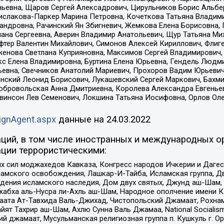
ньевна, Щаров Сергей Алексадрович, Цирульников Борис Альбер
ислакова-Паркер Марина Петровна, Кочеткова Татьяна Владими
сандровна, Рачинский Ян Збигневич, Жемкова Елена Борисовна,
лана Сергеевна, Аверин Владимир Анатольевич, Щур Татьяна М
фтер Валентин Михайлович, Симонов Алексей Кириллович, Флиг
женова Светлана Куприяновна, Максимов Сергей Владимирович, 
кс Елена Владимировна, Буртина Елена Юрьевна, Гендель Людм
евна, Свечников Анатолий Мариевич, Прохоров Вадим Юрьевич
инский Леонид Борисович, Лукашевский Сергей Маркович, Бахм
Добровольская Анна Дмитриевна, Королева Александра Евгенье
евинсон Лев Семенович, Локшина Татьяна Иосифовна, Орлов Ол
ignAgent.aspx
данные на
24.03.2022
ций, в том числе иностранных и международных ор
ции террористическими:
ил моджахедов Кавказа, Конгресс народов Ичкерии и Дагеста
ламского освобождения, Лашкар-И-Тайба, Исламская группа, Дв
ения исламского наследия, Дом двух святых, Джунд аш-Шам, 
жабха аль-Нусра ли-Ахль аш-Шам, Народное ополчение имени К.
ата Ат-Тавхида Валь-Джихад, Чистопольский Джамаат, Рохнам
ят Тахрир аш-Шам, Ахлю Сунна Валь Джамаа, National Socialism
ий джамаат, Мусульманская религиозная группа п. Кушкуль г. 