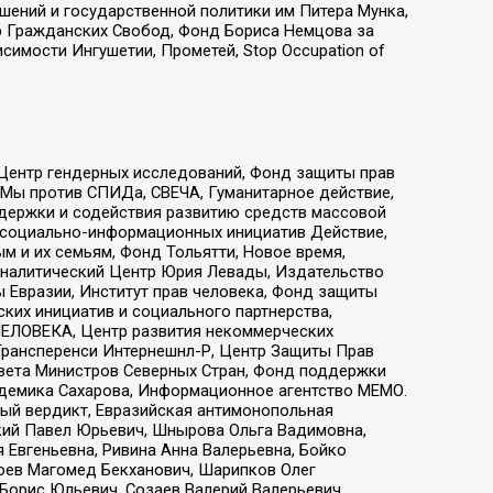
ошений и государственной политики им Питера Мунка,
 Гражданских Свобод, Фонд Бориса Немцова за
имости Ингушетии, Прометей, Stop Occupation of
 Центр гендерных исследований, Фонд защиты прав
 Мы против СПИДа, СВЕЧА, Гуманитарное действие,
ддержки и содействия развитию средств массовой
р социально-информационных инициатив Действие,
 и их семьям, Фонд Тольятти, Новое время,
, Аналитический Центр Юрия Левады, Издательство
 Евразии, Институт прав человека, Фонд защиты
ких инициатив и социального партнерства,
ЕЛОВЕКА, Центр развития некоммерческих
 Трансперенси Интернешнл-Р, Центр Защиты Прав
овета Министров Северных Стран, Фонд поддержки
адемика Сахарова, Информационное агентство МЕМО.
ый вердикт, Евразийская антимонопольная
кий Павел Юрьевич, Шнырова Ольга Вадимовна,
 Евгеньевна, Ривина Анна Валерьевна, Бойко
хоев Магомед Бекханович, Шарипков Олег
Борис Юльевич, Созаев Валерий Валерьевич,