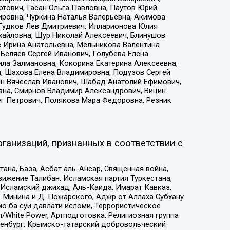
тович, Гасан Ольга Павловна, Паутов Юрий
ровна, Чуркина Наталья Валерьевна, Акимова
 Гудков Лев Дмитриевич, Илларионова Юлия
ихайловна, Щур Николай Алексеевич, Блинушов
е Ирина Анатольевна, Мельникова Валентина
Беляев Сергей Иванович, Голубева Елена
ила Залмановна, Кокорина Екатерина Алексеевна,
, Шахова Елена Владимировна, Подузов Сергей
ин Вячеслав Иванович, Шабад Анатолий Ефимович,
вна, Смирнов Владимир Александрович, Вицин
ег Петрович, Полякова Мара Федоровна, Резник
ганизаций, признанных в соответствии с
на, База, Асбат аль-Ансар, Священная война,
ижение Талибан, Исламская партия Туркестана,
Исламский джихад, Аль-Каида, Имарат Кавказ,
 Минина и Д. Пожарского, Аджр от Аллаха Субхану
о ба суи давлати исломи, Террористическое
/White Power, Артподготовка, Религиозная группа
Оренбург, Крымско-татарский добровольческий