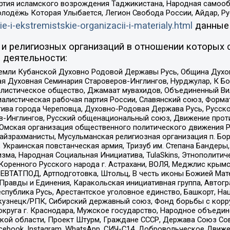
ртия исламского возрождения Таджикистана, Народная самооб
олодёжь Которая Улыбается, Легион Свобода России, Айдар, Р
ie-i-ekstremistskie-organizacii-i-materialy.html
данные
и религиозных организаций в отношении которых 
 деятельности:
земли Кубанской Духовно Родовой Державы Русь, Община Духо
 Духовная Семинария Староверов-Инглингов, Нурджулар, К Бо
листическое общество, Джамаат мувахидов, Объединенный Вил
иалистическая рабочая партия России, Славянский союз, Форма
ива города Череповца, Духовно-Родовая Держава Русь, Русск
-Инглингов, Русский общенациональный союз, Движение против
 Омская организация общественного политического движения Р
йзрахманисты, Мусульманская религиозная организация п. Бо
краинская повстанческая армия, Тризуб им. Степана Бандеры, Бр
зма, Народная Социальная Инициатива, TulaSkins, Этнополитич
оренного Русского народа г. Астрахани, ВОЛЯ, Меджлис крымс
РЕВТАТПОД, Артподготовка, Штольц, В честь иконы Божией Мате
равды и Единения, Каракольская инициативная группа, Автогра
спублика Русь, Арестантское уголовное единство, Башкорт, Наци
окузнецк/РПК, Сибирский державный союз, Фонд борьбы с кор
округа г. Краснодара, Мужское государство, Народное объедин
ой области, Проект Штурм, Граждане СССР, Держава Союз Сов
Facebook, Instagram, WhatsApp, СИЧ-С14, Добровольческое Движ