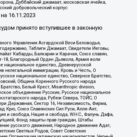
орона, Дуббайский джамаат, московская ячейка,
усский добровольческий корпус
 на
16.11.2023
судом принято вступившее в законную
вного Управления Асгардской Веси Беловодья,
годержавию, Таблиги Джамаат, Свидетели Иеговы,
айат Кабарды, Балкарии и Карачая, Союз славян,
т-18, Благородный Орден Дьявола, Армия воли
ое национальное единство, Древнерусской
 нелегальной иммиграции, Кровь и Честь, О
усское национальное единство, Северное Братство,
ровский, Община Коренного Русского народа
атство, Белый Крест, Misanthropic division,
еское объединение Русские, Русское национальное
котатарского народа, Рубеж Севера, ТОЙС, О
ри Державная, Сектор 16, Независимость, Фирма,
д Крю, Союз Славянских Сил Руси, Алля-Аят,
я и свобода, Нация и свобода, W.H.С., Фалунь Дафа,
рупцией, Фонд защиты прав граждан, Штабы
ение русского движения, Народное движение Адат,
етских Светлых Родов, Совет Советских
ение Организации украинских националистов, Черный