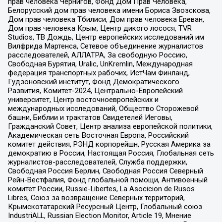
прав человека Чернигов, Фонд Дом Прав Человека,
Белорусский дом прав человека имени Бориса Звозскова,
Дом прав человека Тбилиси, Дом прав человека Ереван,
Дом прав человека Крым, Центр дикого лосося, TVR
Studios, ТВ Дождь, Центр европейских исследований им
Вилфрида Мартенса, Сетевое объединение журналистов
расследователей, АЛЛАТРА, За свободную Россию,
Свободная Бурятия, Uralic, UnKremlin, Международная
федерация транспортных рабочих, ИстЧам Финланд,
Гудзоновский институт, Фонд Демократического
Развития, Комитет-2024, Центрально-Европейский
университет, Центр восточноевропейских и
международных исследований, Общество Сторожевой
башни, Библии и трактатов Свидетелей Иеговы,
Гражданский Совет, Центр анализа европейской политики,
Академическая сеть Восточная Европа, Российский
комитет действия, РЭНД корпорейшн, Русская Америка за
демократию в России, Настоящая Россия, Глобальная сеть
журналистов-расследователей, Служба поддержки,
Свободная Россия Берлин, Свободная Россия Северный
Рейн-Вестфалия, Фонд глобальной помощи, Антивоенный
комитет России, Russie-Libertes, La Asocicion de Rusos
Libres, Союз за возвращение Северных территорий,
Крымскотатарский Ресурсный Центр, Глобальный союз
IndustriALL, Russian Election Monitor, Article 19, Мнение