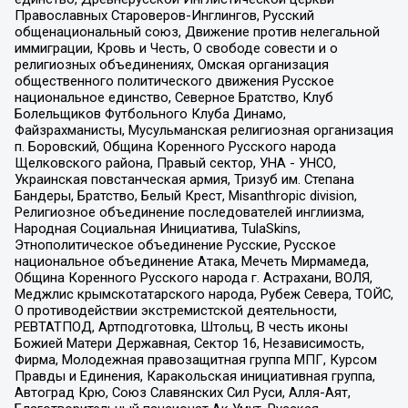
Православных Староверов-Инглингов, Русский
общенациональный союз, Движение против нелегальной
иммиграции, Кровь и Честь, О свободе совести и о
религиозных объединениях, Омская организация
общественного политического движения Русское
национальное единство, Северное Братство, Клуб
Болельщиков Футбольного Клуба Динамо,
Файзрахманисты, Мусульманская религиозная организация
п. Боровский, Община Коренного Русского народа
Щелковского района, Правый сектор, УНА - УНСО,
Украинская повстанческая армия, Тризуб им. Степана
Бандеры, Братство, Белый Крест, Misanthropic division,
Религиозное объединение последователей инглиизма,
Народная Социальная Инициатива, TulaSkins,
Этнополитическое объединение Русские, Русское
национальное объединение Атака, Мечеть Мирмамеда,
Община Коренного Русского народа г. Астрахани, ВОЛЯ,
Меджлис крымскотатарского народа, Рубеж Севера, ТОЙС,
О противодействии экстремистской деятельности,
РЕВТАТПОД, Артподготовка, Штольц, В честь иконы
Божией Матери Державная, Сектор 16, Независимость,
Фирма, Молодежная правозащитная группа МПГ, Курсом
Правды и Единения, Каракольская инициативная группа,
Автоград Крю, Союз Славянских Сил Руси, Алля-Аят,