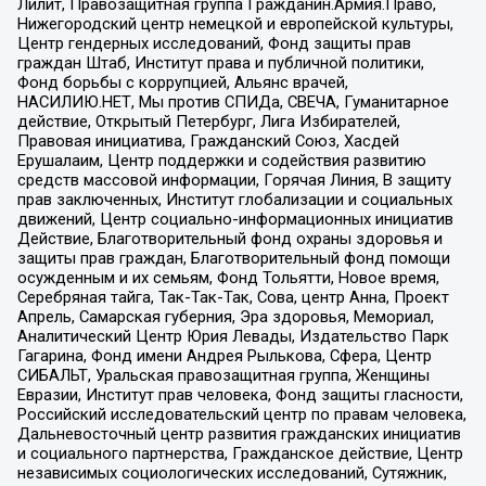
Лилит, Правозащитная группа Гражданин.Армия.Право,
Нижегородский центр немецкой и европейской культуры,
Центр гендерных исследований, Фонд защиты прав
граждан Штаб, Институт права и публичной политики,
Фонд борьбы с коррупцией, Альянс врачей,
НАСИЛИЮ.НЕТ, Мы против СПИДа, СВЕЧА, Гуманитарное
действие, Открытый Петербург, Лига Избирателей,
Правовая инициатива, Гражданский Союз, Хасдей
Ерушалаим, Центр поддержки и содействия развитию
средств массовой информации, Горячая Линия, В защиту
прав заключенных, Институт глобализации и социальных
движений, Центр социально-информационных инициатив
Действие, Благотворительный фонд охраны здоровья и
защиты прав граждан, Благотворительный фонд помощи
осужденным и их семьям, Фонд Тольятти, Новое время,
Серебряная тайга, Так-Так-Так, Сова, центр Анна, Проект
Апрель, Самарская губерния, Эра здоровья, Мемориал,
Аналитический Центр Юрия Левады, Издательство Парк
Гагарина, Фонд имени Андрея Рылькова, Сфера, Центр
СИБАЛЬТ, Уральская правозащитная группа, Женщины
Евразии, Институт прав человека, Фонд защиты гласности,
Российский исследовательский центр по правам человека,
Дальневосточный центр развития гражданских инициатив
и социального партнерства, Гражданское действие, Центр
независимых социологических исследований, Сутяжник,