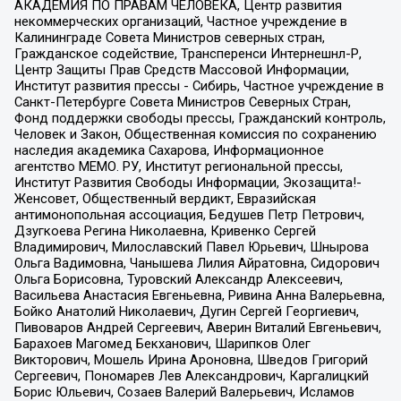
АКАДЕМИЯ ПО ПРАВАМ ЧЕЛОВЕКА, Центр развития
некоммерческих организаций, Частное учреждение в
Калининграде Совета Министров северных стран,
Гражданское содействие, Трансперенси Интернешнл-Р,
Центр Защиты Прав Средств Массовой Информации,
Институт развития прессы - Сибирь, Частное учреждение в
Санкт-Петербурге Совета Министров Северных Стран,
Фонд поддержки свободы прессы, Гражданский контроль,
Человек и Закон, Общественная комиссия по сохранению
наследия академика Сахарова, Информационное
агентство МЕМО. РУ, Институт региональной прессы,
Институт Развития Свободы Информации, Экозащита!-
Женсовет, Общественный вердикт, Евразийская
антимонопольная ассоциация, Бедушев Петр Петрович,
Дзугкоева Регина Николаевна, Кривенко Сергей
Владимирович, Милославский Павел Юрьевич, Шнырова
Ольга Вадимовна, Чанышева Лилия Айратовна, Сидорович
Ольга Борисовна, Туровский Александр Алексеевич,
Васильева Анастасия Евгеньевна, Ривина Анна Валерьевна,
Бойко Анатолий Николаевич, Дугин Сергей Георгиевич,
Пивоваров Андрей Сергеевич, Аверин Виталий Евгеньевич,
Барахоев Магомед Бекханович, Шарипков Олег
Викторович, Мошель Ирина Ароновна, Шведов Григорий
Сергеевич, Пономарев Лев Александрович, Каргалицкий
Борис Юльевич, Созаев Валерий Валерьевич, Исламов