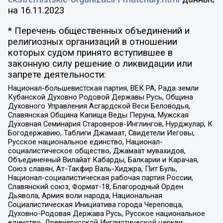
на
16.11.2023
* Перечень общественных объединений и
религиозных организаций в отношении
которых судом принято вступившее в
законную силу решение о ликвидации или
запрете деятельности:
Национал-большевистская партия, ВЕК РА, Рада земли
Кубанской Духовно Родовой Державы Русь, Община
Духовного Управления Асгардской Веси Беловодья,
Славянская Община Капища Веды Перуна, Мужская
Духовная Семинария Староверов-Инглингов, Нурджулар, К
Богодержавию, Таблиги Джамаат, Свидетели Иеговы,
Русское национальное единство, Национал-
социалистическое общество, Джамаат мувахидов,
Объединенный Вилайат Кабарды, Балкарии и Карачая,
Союз славян, Ат-Такфир Валь-Хиджра, Пит Буль,
Национал-социалистическая рабочая партия России,
Славянский союз, Формат-18, Благородный Орден
Дьявола, Армия воли народа, Национальная
Социалистическая Инициатива города Череповца,
Духовно-Родовая Держава Русь, Русское национальное
единство, Древнерусской Инглистической церкви