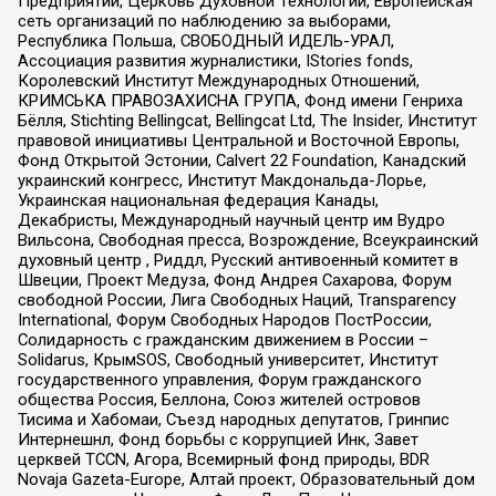
Предприятий, Церковь Духовной Технологии, Европейская
сеть организаций по наблюдению за выборами,
Республика Польша, СВОБОДНЫЙ ИДЕЛЬ-УРАЛ,
Ассоциация развития журналистики, IStories fonds,
Королевский Институт Международных Отношений,
КРИМСЬКА ПРАВОЗАХИСНА ГРУПА, Фонд имени Генриха
Бёлля, Stichting Bellingcat, Bellingcat Ltd, The Insider, Институт
правовой инициативы Центральной и Восточной Европы,
Фонд Открытой Эстонии, Calvert 22 Foundation, Канадский
украинский конгресс, Институт Макдональда-Лорье,
Украинская национальная федерация Канады,
Декабристы, Международный научный центр им Вудро
Вильсона, Свободная пресса, Возрождение, Всеукраинский
духовный центр , Риддл, Русский антивоенный комитет в
Швеции, Проект Медуза, Фонд Андрея Сахарова, Форум
свободной России, Лига Свободных Наций, Transparеncy
International, Форум Свободных Народов ПостРоссии,
Солидарность с гражданским движением в России –
Solidarus, КрымSOS, Свободный университет, Институт
государственного управления, Форум гражданского
общества Россия, Беллона, Союз жителей островов
Тисима и Хабомаи, Съезд народных депутатов, Гринпис
Интернешнл, Фонд борьбы с коррупцией Инк, Завет
церквей TCCN, Агора, Всемирный фонд природы, BDR
Novaja Gazeta-Europe, Алтай проект, Образовательный дом