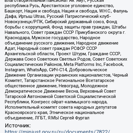
Благотворительный пансионат Ак Умут, Русская
республика Русь, Арестантское уголовное единство,
Башкорт, Нация и свобода, Нация и свобода, W.H.С., Фалунь
Дафа, Иртыш Ultras, Русский Патриотический клуб-
Новокузнецк/РПК, Сибирский державный союз, Фонд
борьбы с коррупцией, Фонд защиты прав граждан, Штабы
Навального, Совет граждан СССР Прикубанского округа г.
Краснодара, Мужское государство, Народное
объединение русского движения, Народное движение
Адат, Народный совет граждан РСФСР СССР
Архангельской области, Проект Штурм, Граждане СССР,
Держава Союз Советских Светлых Родов, Совет Советских
Социалистических Районов, Meta Platforms Inc, Facebook,
Instagram, WhatsApp, СИЧ-С14, Добровольческое
Движение Организации украинских националистов, Черный
Комитет, Татарстанское Региональное Всетатарское
общественное движение, Невоград, Молодежное
Демократическое Движение Весна, Верховный Совет
Татарской Автономной Советской Социалистической
Республики, Конгресс ойрат-калмыцкого народа,
Исполнительный комитет совета народных депутатов
Красноярского края, Этническое национальное
объединение, ЛГБТ, Я.МЫ Сергей Фургал
Источник:
https://minjust.gov.ru/ru/documents/7822/