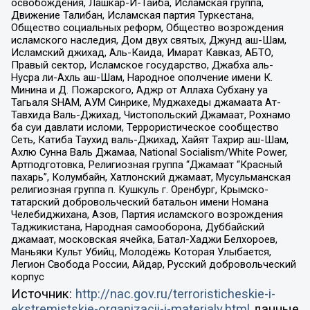
освобождения, Лашкар-И-Тайба, Исламская группа,
Движение Талибан, Исламская партия Туркестана,
Общество социальных реформ, Общество возрождения
исламского наследия, Дом двух святых, Джунд аш-Шам,
Исламский джихад, Аль-Каида, Имарат Кавказ, АБТО,
Правый сектор, Исламское государство, Джабха аль-
Нусра ли-Ахль аш-Шам, Народное ополчение имени К.
Минина и Д. Пожарского, Аджр от Аллаха Субхану уа
Тагьаля SHAM, АУМ Синрике, Муджахеды джамаата Ат-
Тавхида Валь-Джихад, Чистопольский Джамаат, Рохнамо
ба суи давлати исломи, Террористическое сообщество
Сеть, Катиба Таухид валь-Джихад, Хайят Тахрир аш-Шам,
Ахлю Сунна Валь Джамаа, National Socialism/White Power,
Артподготовка, Религиозная группа “Джамаат “Красный
пахарь”, Колумбайн, Хатлонский джамаат, Мусульманская
религиозная группа п. Кушкуль г. Оренбург, Крымско-
татарский добровольческий батальон имени Номана
Челебиджихана, Азов, Партия исламского возрождения
Таджикистана, Народная самооборона, Дуббайский
джамаат, московская ячейка, Батал-Хаджи Белхороев,
Маньяки Культ Убийц, Молодёжь Которая Улыбается,
Легион Свобода России, Айдар, Русский добровольческий
корпус
Источник:
http://nac.gov.ru/terroristicheskie-i-
ekstremistskie-organizacii-i-materialy.html
данные