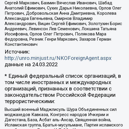
Сергей Маркович, Бахмин Вячеслав Иванович, Шабад
Анатолий Ефимович, Сухих Дарья Николаевна, Орлов Олег
Петрович, Добровольская Анна Дмитриевна, Королева
Александра Евгеньевна, Смирнов Владимир
Александрович, Вицин Сергей Ефимович, Золотухин Борис
Андреевич, Левинсон Лев Семенович, Локшина Татьяна
Иосифовна, Орлов Олег Петрович, Полякова Мара
Федоровна, Резник Генри Маркович, Захаров Герман
Константинович
Источник:
http://unro.minjust.ru/NKOForeignAgent.aspx
данные на
24.03.2022
* Единый федеральный список организаций, в
том числе иностранных и международных
организаций, признанных в соответствии с
законодательством Российской Федерации
террористическими:
Высший военный Маджлисуль Шура Объединенных сил
моджахедов Кавказа, Конгресс народов Ичкерии и
Дагестана, База, Асбат аль-Ансар, Священная война,
Исламская группа, Братья-мусульмане, Партия исламского