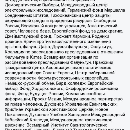
Демократические Выборы, Международный центр
электоральных исследований, Германский фонд Маршалла
Соединенных Штатов, Тихоокеанский центр защиты
окружающей среды и природных ресурсов, Свободная
Россия, Всемирный конгресс украинцев, Атлантический
совет, Человек в беде, Европейский фонд за демократию,
Джеймстаунский фонд, Прожект Хармони, Родники
дракона, Врачи против насильственного извлечения
органов, Фалунь Дафа, Друзья Фалуньгун, Фалуньгун,
Коалиция по расследованию преследования в отношении
Фалуньгун в Китае, Всемирная организация по
расследованию преследований Фалуньгун, Пражский
гражданский центр, Ассоциация школ политических
исследований при Совете Европы, Центр либеральной
современности, Форум русскоязычных европейцев,
Немецко-русский обмен, Бард колледж, Европейский
выбор, Фонд Ходорковского, Оксфордский российский
фонд, Фонд Будущее России, Компания свободы
информации, Проект Медиа, Международное партнерство
за права человека, Духовное Управление Евангельских
Христиан Украинской Христианской Церкви, Новое
Поколение, Духовное Учебное Заведение Международный
Библейский Колледж, Международное христианское
движение, Всемирный Институт Саентологических