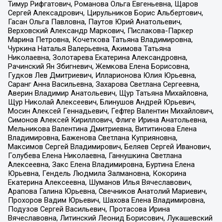
Тимур Рифгатович, Романова Ольга Евгеньевна, Щаров
Сергей Алексадрович, Цирульников Борис Альбертович,
Гасан Ольга Павловна, Паутов Юрий Анатольевич,
Верховский Александр Маркович, Пислакова-Паркер
Марина Петровна, Кочеткова Татьяна Владимировна,
Чуркина Наталья Валерьевна, Акимова Татьяна
Николаевна, Золотарева Екатерина Александровна,
Рачинский Ян Збигневич, Жемкова Елена Борисовна,
Гудков Лев Дмитриевич, Илларионова Юлия Юрьевна,
Саранг Анна Васильевна, Захарова Светлана Сергеевна,
Аверин Владимир Анатольевич, Щур Татьяна Михайловна,
Щур Николай Алексеевич, Блинушов Андрей Юрьевич,
Мосин Алексей Геннадьевич, Гефтер Валентин Михайлович,
Симонов Алексей Кириллович, Флиге Ирина Анатольевна,
Мельникова Валентина Дмитриевна, Вититинова Елена
Владимировна, Баженова Светлана Куприяновна,
Максимов Сергей Владимирович, Беляев Сергей Иванович,
Голубева Елена Николаевна, Ганнушкина Светлана
Алексеевна, Закс Елена Владимировна, Буртина Елена
Юрьевна, Гендель Людмила Залмановна, Кокорина
Екатерина Алексеевна, Шуманов Илья Вячеславович,
Арапова Галина Юрьевна, Свечников Анатолий Мариевич,
Прохоров Вадим Юрьевич, Шахова Елена Владимировна,
Подузов Сергей Васильевич, Протасова Ирина
Вячеславовна, Литинский Леонид Борисович, Лукашевский