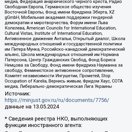
медиа, Федерация анархического черного креста, Радио
Свободная Европа, Германское общество изучения
Восточной Европы, Фонд имени Фридриха Эберта, XZ
gGmbH, Мобильная академия поддержки гендерной
демократии и миротворчества, Форум имени Льва
Копелева, American Councils for International Education,
Cultural Vistas, Institute of International Education,
Антивоенное движение Антальи, Открытый диалог, Школа
международных отношений и государственной политики
им Питера Мунка, Российско-канадский демократический
альянс, Школа международных отношений им Нормана
Патерсона, Центр Гражданских Свобод, Фонд Бориса
Немцова за Свободу, Фонд имени Фридриха Науманна за
свободу, Феминистское антивоенное сопротивление,
Комитет независимости Ингушетии, Прометей, Stop
Occupation of Karelia, Вернись живым, Фридом Хаус, СОТА
медиа, Либерально-демократическая Лига Украины
Источник:
https://minjust.gov.ru/ru/documents/7756/
данные на
13.05.2024
* Сведения реестра НКО, выполняющих
функции иностранного агента: