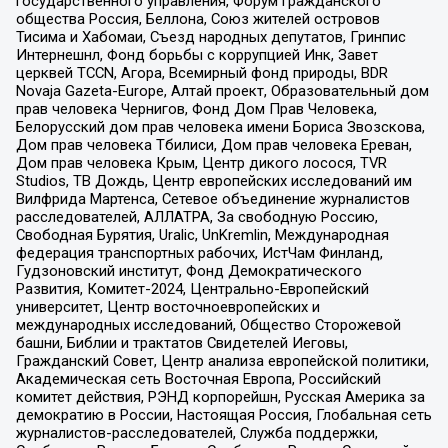
государственного управления, Форум гражданского
общества Россия, Беллона, Союз жителей островов
Тисима и Хабомаи, Съезд народных депутатов, Гринпис
Интернешнл, Фонд борьбы с коррупцией Инк, Завет
церквей TCCN, Агора, Всемирный фонд природы, BDR
Novaja Gazeta-Europe, Алтай проект, Образовательный дом
прав человека Чернигов, Фонд Дом Прав Человека,
Белорусский дом прав человека имени Бориса Звозскова,
Дом прав человека Тбилиси, Дом прав человека Ереван,
Дом прав человека Крым, Центр дикого лосося, TVR
Studios, ТВ Дождь, Центр европейских исследований им
Вилфрида Мартенса, Сетевое объединение журналистов
расследователей, АЛЛАТРА, За свободную Россию,
Свободная Бурятия, Uralic, UnKremlin, Международная
федерация транспортных рабочих, ИстЧам Финланд,
Гудзоновский институт, Фонд Демократического
Развития, Комитет-2024, Центрально-Европейский
университет, Центр восточноевропейских и
международных исследований, Общество Сторожевой
башни, Библии и трактатов Свидетелей Иеговы,
Гражданский Совет, Центр анализа европейской политики,
Академическая сеть Восточная Европа, Российский
комитет действия, РЭНД корпорейшн, Русская Америка за
демократию в России, Настоящая Россия, Глобальная сеть
журналистов-расследователей, Служба поддержки,