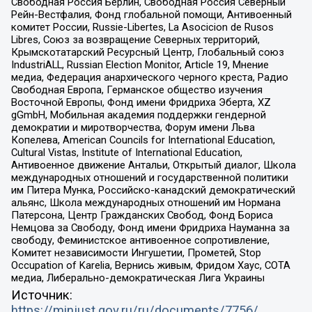
Свободная Россия Берлин, Свободная Россия Северный
Рейн-Вестфалия, Фонд глобальной помощи, Антивоенный
комитет России, Russie-Libertes, La Asocicion de Rusos
Libres, Союз за возвращение Северных территорий,
Крымскотатарский Ресурсный Центр, Глобальный союз
IndustriALL, Russian Election Monitor, Article 19, Мнение
медиа, Федерация анархического черного креста, Радио
Свободная Европа, Германское общество изучения
Восточной Европы, Фонд имени Фридриха Эберта, XZ
gGmbH, Мобильная академия поддержки гендерной
демократии и миротворчества, Форум имени Льва
Копелева, American Councils for International Education,
Cultural Vistas, Institute of International Education,
Антивоенное движение Антальи, Открытый диалог, Школа
международных отношений и государственной политики
им Питера Мунка, Российско-канадский демократический
альянс, Школа международных отношений им Нормана
Патерсона, Центр Гражданских Свобод, Фонд Бориса
Немцова за Свободу, Фонд имени Фридриха Науманна за
свободу, Феминистское антивоенное сопротивление,
Комитет независимости Ингушетии, Прометей, Stop
Occupation of Karelia, Вернись живым, Фридом Хаус, СОТА
медиа, Либерально-демократическая Лига Украины
Источник:
https://minjust.gov.ru/ru/documents/7756/