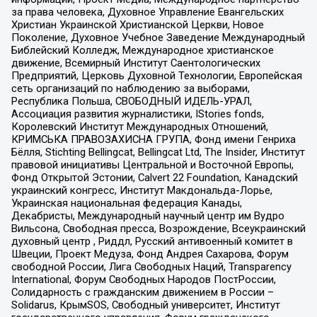
за права человека, Духовное Управление Евангельских
Христиан Украинской Христианской Церкви, Новое
Поколение, Духовное Учебное Заведение Международный
Библейский Колледж, Международное христианское
движение, Всемирный Институт Саентологических
Предприятий, Церковь Духовной Технологии, Европейская
сеть организаций по наблюдению за выборами,
Республика Польша, СВОБОДНЫЙ ИДЕЛЬ-УРАЛ,
Ассоциация развития журналистики, IStories fonds,
Королевский Институт Международных Отношений,
КРИМСЬКА ПРАВОЗАХИСНА ГРУПА, Фонд имени Генриха
Бёлля, Stichting Bellingcat, Bellingcat Ltd, The Insider, Институт
правовой инициативы Центральной и Восточной Европы,
Фонд Открытой Эстонии, Calvert 22 Foundation, Канадский
украинский конгресс, Институт Макдональда-Лорье,
Украинская национальная федерация Канады,
Декабристы, Международный научный центр им Вудро
Вильсона, Свободная пресса, Возрождение, Всеукраинский
духовный центр , Риддл, Русский антивоенный комитет в
Швеции, Проект Медуза, Фонд Андрея Сахарова, Форум
свободной России, Лига Свободных Наций, Transparеncy
International, Форум Свободных Народов ПостРоссии,
Солидарность с гражданским движением в России –
Solidarus, КрымSOS, Свободный университет, Институт