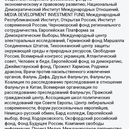
экономическому и правовому развитию, Национальный
Демократический Институт Международных Отношений,
MEDIA DEVELOPMENT INVESTMENT FUND, Международный
Республиканский Институт, Открытая Россия, Институт
современной России, Черноморский фонд регионального
сотрудничества, Европейская Платформа за
Демократические Выборы, Международный центр
электоральных исследований, Германский фонд Маршалла
Соединенных Штатов, Тихоокеанский центр защиты
окружающей среды и природных ресурсов, Свободная
Россия, Всемирный конгресс украинцев, Атлантический
совет, Человек в беде, Европейский фонд за демократию,
Джеймстаунский фонд, Прожект Хармони, Родники
дракона, Врачи против насильственного извлечения
органов, Фалунь Дафа, Друзья Фалуньгун, Фалуньгун,
Коалиция по расследованию преследования в отношении
Фалуньгун в Китае, Всемирная организация по
расследованию преследований Фалуньгун, Пражский
гражданский центр, Ассоциация школ политических
исследований при Совете Европы, Центр либеральной
современности, Форум русскоязычных европейцев,
Немецко-русский обмен, Бард колледж, Европейский
выбор, Фонд Ходорковского, Оксфордский российский
фонд, Фонд Будущее России, Компания свободы
информации, Проект Медиа, Международное партнерство