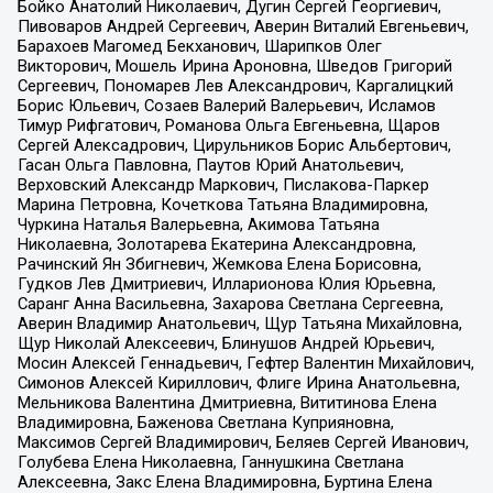
Бойко Анатолий Николаевич, Дугин Сергей Георгиевич,
Пивоваров Андрей Сергеевич, Аверин Виталий Евгеньевич,
Барахоев Магомед Бекханович, Шарипков Олег
Викторович, Мошель Ирина Ароновна, Шведов Григорий
Сергеевич, Пономарев Лев Александрович, Каргалицкий
Борис Юльевич, Созаев Валерий Валерьевич, Исламов
Тимур Рифгатович, Романова Ольга Евгеньевна, Щаров
Сергей Алексадрович, Цирульников Борис Альбертович,
Гасан Ольга Павловна, Паутов Юрий Анатольевич,
Верховский Александр Маркович, Пислакова-Паркер
Марина Петровна, Кочеткова Татьяна Владимировна,
Чуркина Наталья Валерьевна, Акимова Татьяна
Николаевна, Золотарева Екатерина Александровна,
Рачинский Ян Збигневич, Жемкова Елена Борисовна,
Гудков Лев Дмитриевич, Илларионова Юлия Юрьевна,
Саранг Анна Васильевна, Захарова Светлана Сергеевна,
Аверин Владимир Анатольевич, Щур Татьяна Михайловна,
Щур Николай Алексеевич, Блинушов Андрей Юрьевич,
Мосин Алексей Геннадьевич, Гефтер Валентин Михайлович,
Симонов Алексей Кириллович, Флиге Ирина Анатольевна,
Мельникова Валентина Дмитриевна, Вититинова Елена
Владимировна, Баженова Светлана Куприяновна,
Максимов Сергей Владимирович, Беляев Сергей Иванович,
Голубева Елена Николаевна, Ганнушкина Светлана
Алексеевна, Закс Елена Владимировна, Буртина Елена