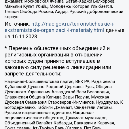
джамаат, московская ячейка, Батал-Хаджи Белхороев,
Маньяки Культ Убийц, Молодёжь Которая Улыбается,
Легион Свобода России, Айдар, Русский добровольческий
корпус
Источник:
http://nac.gov.ru/terroristicheskie-i-
ekstremistskie-organizacii-i-materialy.html
данные
на
16.11.2023
* Перечень общественных объединений и
религиозных организаций в отношении
которых судом принято вступившее в
законную силу решение о ликвидации или
запрете деятельности:
Национал-большевистская партия, ВЕК РА, Рада земли
Кубанской Духовно Родовой Державы Русь, Община
Духовного Управления Асгардской Веси Беловодья,
Славянская Община Капища Веды Перуна, Мужская
Духовная Семинария Староверов-Инглингов, Нурджулар, К
Богодержавию, Таблиги Джамаат, Свидетели Иеговы,
Русское национальное единство, Национал-
социалистическое общество, Джамаат мувахидов,
Объединенный Вилайат Кабарды, Балкарии и Карачая,
Союз славян, Ат-Такфир Валь-Хиджра, Пит Буль,