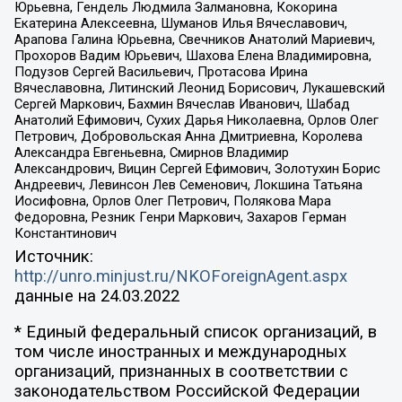
Юрьевна, Гендель Людмила Залмановна, Кокорина
Екатерина Алексеевна, Шуманов Илья Вячеславович,
Арапова Галина Юрьевна, Свечников Анатолий Мариевич,
Прохоров Вадим Юрьевич, Шахова Елена Владимировна,
Подузов Сергей Васильевич, Протасова Ирина
Вячеславовна, Литинский Леонид Борисович, Лукашевский
Сергей Маркович, Бахмин Вячеслав Иванович, Шабад
Анатолий Ефимович, Сухих Дарья Николаевна, Орлов Олег
Петрович, Добровольская Анна Дмитриевна, Королева
Александра Евгеньевна, Смирнов Владимир
Александрович, Вицин Сергей Ефимович, Золотухин Борис
Андреевич, Левинсон Лев Семенович, Локшина Татьяна
Иосифовна, Орлов Олег Петрович, Полякова Мара
Федоровна, Резник Генри Маркович, Захаров Герман
Константинович
Источник:
http://unro.minjust.ru/NKOForeignAgent.aspx
данные на
24.03.2022
* Единый федеральный список организаций, в
том числе иностранных и международных
организаций, признанных в соответствии с
законодательством Российской Федерации