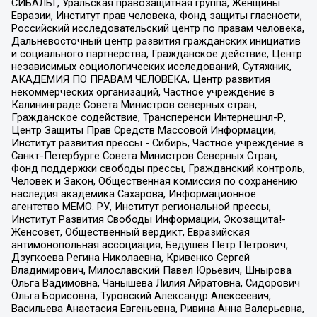
СИБАЛЬТ, Уральская правозащитная группа, Женщины
Евразии, Институт прав человека, Фонд защиты гласности,
Российский исследовательский центр по правам человека,
Дальневосточный центр развития гражданских инициатив
и социального партнерства, Гражданское действие, Центр
независимых социологических исследований, Сутяжник,
АКАДЕМИЯ ПО ПРАВАМ ЧЕЛОВЕКА, Центр развития
некоммерческих организаций, Частное учреждение в
Калининграде Совета Министров северных стран,
Гражданское содействие, Трансперенси Интернешнл-Р,
Центр Защиты Прав Средств Массовой Информации,
Институт развития прессы - Сибирь, Частное учреждение в
Санкт-Петербурге Совета Министров Северных Стран,
Фонд поддержки свободы прессы, Гражданский контроль,
Человек и Закон, Общественная комиссия по сохранению
наследия академика Сахарова, Информационное
агентство МЕМО. РУ, Институт региональной прессы,
Институт Развития Свободы Информации, Экозащита!-
Женсовет, Общественный вердикт, Евразийская
антимонопольная ассоциация, Бедушев Петр Петрович,
Дзугкоева Регина Николаевна, Кривенко Сергей
Владимирович, Милославский Павел Юрьевич, Шнырова
Ольга Вадимовна, Чанышева Лилия Айратовна, Сидорович
Ольга Борисовна, Туровский Александр Алексеевич,
Васильева Анастасия Евгеньевна, Ривина Анна Валерьевна,