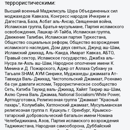
террористическими:
Высший военный Маджлисуль Шура Объединенных сил
моджахедов Кавказа, Конгресс народов Ичкерии и
Дагестана, База, Асбат аль-Ансар, Священная война,
Исламская группа, Братья-мусульмане, Партия исламского
освобождения, Лашкар-И-Тайба, Исламская группа,
Движение Талибан, Исламская партия Туркестана,
Общество социальных реформ, Общество возрождения
исламского наследия, Дом двух святых, Джунд аш-Шам,
Исламский джихад, Аль-Каида, Имарат Кавказ, АБТО,
Правый сектор, Исламское государство, Джабха аль-
Нусра ли-Ахль аш-Шам, Народное ополчение имени К.
Минина и Д. Пожарского, Аджр от Аллаха Субхану уа
Тагьаля SHAM, АУМ Синрике, Муджахеды джамаата Ат-
Тавхида Валь-Джихад, Чистопольский Джамаат, Рохнамо
ба суи давлати исломи, Террористическое сообщество
Сеть, Катиба Таухид валь-Джихад, Хайят Тахрир аш-Шам,
Ахлю Сунна Валь Джамаа, National Socialism/White Power,
Артподготовка, Религиозная группа “Джамаат “Красный
пахарь”, Колумбайн, Хатлонский джамаат, Мусульманская
религиозная группа п. Кушкуль г. Оренбург, Крымско-
татарский добровольческий батальон имени Номана
Челебиджихана, Азов, Партия исламского возрождения
Таджикистана, Народная самооборона, Дуббайский