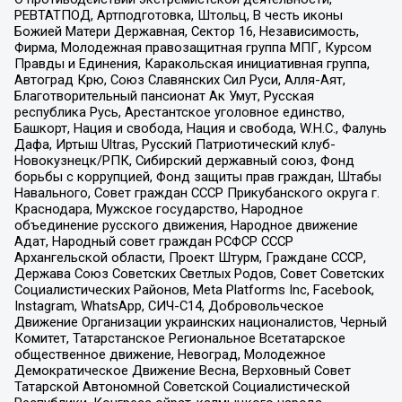
РЕВТАТПОД, Артподготовка, Штольц, В честь иконы
Божией Матери Державная, Сектор 16, Независимость,
Фирма, Молодежная правозащитная группа МПГ, Курсом
Правды и Единения, Каракольская инициативная группа,
Автоград Крю, Союз Славянских Сил Руси, Алля-Аят,
Благотворительный пансионат Ак Умут, Русская
республика Русь, Арестантское уголовное единство,
Башкорт, Нация и свобода, Нация и свобода, W.H.С., Фалунь
Дафа, Иртыш Ultras, Русский Патриотический клуб-
Новокузнецк/РПК, Сибирский державный союз, Фонд
борьбы с коррупцией, Фонд защиты прав граждан, Штабы
Навального, Совет граждан СССР Прикубанского округа г.
Краснодара, Мужское государство, Народное
объединение русского движения, Народное движение
Адат, Народный совет граждан РСФСР СССР
Архангельской области, Проект Штурм, Граждане СССР,
Держава Союз Советских Светлых Родов, Совет Советских
Социалистических Районов, Meta Platforms Inc, Facebook,
Instagram, WhatsApp, СИЧ-С14, Добровольческое
Движение Организации украинских националистов, Черный
Комитет, Татарстанское Региональное Всетатарское
общественное движение, Невоград, Молодежное
Демократическое Движение Весна, Верховный Совет
Татарской Автономной Советской Социалистической