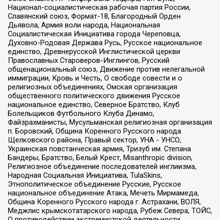
Национал-социалистическая рабочая партия России,
Славянский союз, Формат-18, Благородный Орден
Дьявола, Армия воли народа, Национальная
Социалистическая Инициатива города Череповца,
Духовно-Родовая Держава Русь, Русское национальное
единство, Древнерусской Инглистической церкви
Православных Староверов-Инглингов, Русский
общенациональный союз, Движение против нелегальной
иммиграции, Кровь и Честь, О свободе совести и о
религиозных объединениях, Омская организация
общественного политического движения Русское
национальное единство, Северное Братство, Клуб
Болельщиков Футбольного Клуба Динамо,
Файзрахманисты, Мусульманская религиозная организация
п. Боровский, Община Коренного Русского народа
Щелковского района, Правый сектор, УНА - УНСО,
Украинская повстанческая армия, Тризуб им. Степана
Бандеры, Братство, Белый Крест, Misanthropic division,
Религиозное объединение последователей инглиизма,
Народная Социальная Инициатива, TulaSkins,
Этнополитическое объединение Русские, Русское
национальное объединение Атака, Мечеть Мирмамеда,
Община Коренного Русского народа г. Астрахани, ВОЛЯ,
Меджлис крымскотатарского народа, Рубеж Севера, ТОЙС,
О противодействии экстремистской деятельности,