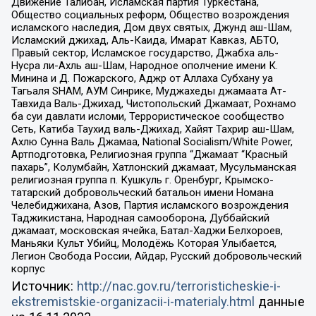
Движение Талибан, Исламская партия Туркестана,
Общество социальных реформ, Общество возрождения
исламского наследия, Дом двух святых, Джунд аш-Шам,
Исламский джихад, Аль-Каида, Имарат Кавказ, АБТО,
Правый сектор, Исламское государство, Джабха аль-
Нусра ли-Ахль аш-Шам, Народное ополчение имени К.
Минина и Д. Пожарского, Аджр от Аллаха Субхану уа
Тагьаля SHAM, АУМ Синрике, Муджахеды джамаата Ат-
Тавхида Валь-Джихад, Чистопольский Джамаат, Рохнамо
ба суи давлати исломи, Террористическое сообщество
Сеть, Катиба Таухид валь-Джихад, Хайят Тахрир аш-Шам,
Ахлю Сунна Валь Джамаа, National Socialism/White Power,
Артподготовка, Религиозная группа “Джамаат “Красный
пахарь”, Колумбайн, Хатлонский джамаат, Мусульманская
религиозная группа п. Кушкуль г. Оренбург, Крымско-
татарский добровольческий батальон имени Номана
Челебиджихана, Азов, Партия исламского возрождения
Таджикистана, Народная самооборона, Дуббайский
джамаат, московская ячейка, Батал-Хаджи Белхороев,
Маньяки Культ Убийц, Молодёжь Которая Улыбается,
Легион Свобода России, Айдар, Русский добровольческий
корпус
Источник:
http://nac.gov.ru/terroristicheskie-i-
ekstremistskie-organizacii-i-materialy.html
данные