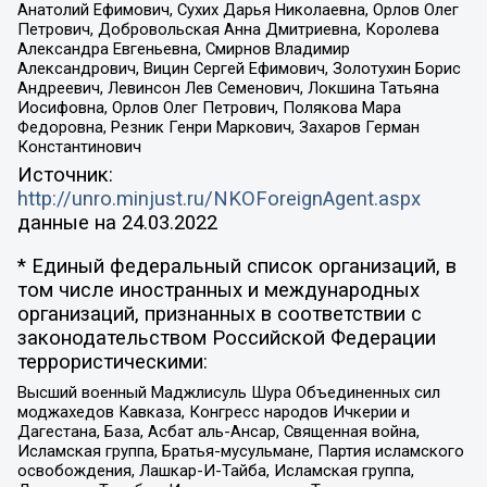
Анатолий Ефимович, Сухих Дарья Николаевна, Орлов Олег
Петрович, Добровольская Анна Дмитриевна, Королева
Александра Евгеньевна, Смирнов Владимир
Александрович, Вицин Сергей Ефимович, Золотухин Борис
Андреевич, Левинсон Лев Семенович, Локшина Татьяна
Иосифовна, Орлов Олег Петрович, Полякова Мара
Федоровна, Резник Генри Маркович, Захаров Герман
Константинович
Источник:
http://unro.minjust.ru/NKOForeignAgent.aspx
данные на
24.03.2022
* Единый федеральный список организаций, в
том числе иностранных и международных
организаций, признанных в соответствии с
законодательством Российской Федерации
террористическими:
Высший военный Маджлисуль Шура Объединенных сил
моджахедов Кавказа, Конгресс народов Ичкерии и
Дагестана, База, Асбат аль-Ансар, Священная война,
Исламская группа, Братья-мусульмане, Партия исламского
освобождения, Лашкар-И-Тайба, Исламская группа,