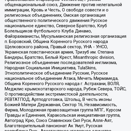
общенациональный союз, Движение против нелегальной
иммиграции, Кровь и Честь, О свободе совести и о
религиозных объединениях, Омская организация
общественного политического движения Русское
национальное единство, Северное Братство, Клуб
Болельщиков Футбольного Клуба Динамо,
Файзрахманисты, Мусульманская религиозная организация
п. Боровский, Община Коренного Русского народа
Щелковского района, Правый сектор, УНА - УНСО,
Украинская повстанческая армия, Тризуб им. Степана
Бандеры, Братство, Белый Крест, Misanthropic division,
Религиозное объединение последователей инглиизма,
Народная Социальная Инициатива, TulaSkins,
Этнополитическое объединение Русские, Русское
национальное объединение Атака, Мечеть Мирмамеда,
Община Коренного Русского народа г. Астрахани, ВОЛЯ,
Меджлис крымскотатарского народа, Рубеж Севера, ТОЙС,
О противодействии экстремистской деятельности,
РЕВТАТПОД, Артподготовка, Штольц, В честь иконы
Божией Матери Державная, Сектор 16, Независимость,
Фирма, Молодежная правозащитная группа МПГ, Курсом
Правды и Единения, Каракольская инициативная группа,
Автоград Крю, Союз Славянских Сил Руси, Алля-Аят,
Благотворительный пансионат Ак Умут, Русская