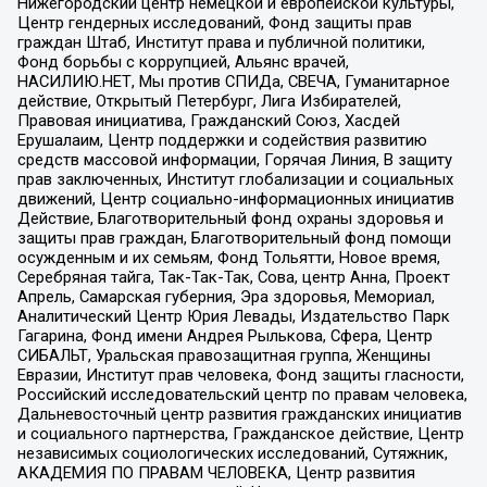
Нижегородский центр немецкой и европейской культуры,
Центр гендерных исследований, Фонд защиты прав
граждан Штаб, Институт права и публичной политики,
Фонд борьбы с коррупцией, Альянс врачей,
НАСИЛИЮ.НЕТ, Мы против СПИДа, СВЕЧА, Гуманитарное
действие, Открытый Петербург, Лига Избирателей,
Правовая инициатива, Гражданский Союз, Хасдей
Ерушалаим, Центр поддержки и содействия развитию
средств массовой информации, Горячая Линия, В защиту
прав заключенных, Институт глобализации и социальных
движений, Центр социально-информационных инициатив
Действие, Благотворительный фонд охраны здоровья и
защиты прав граждан, Благотворительный фонд помощи
осужденным и их семьям, Фонд Тольятти, Новое время,
Серебряная тайга, Так-Так-Так, Сова, центр Анна, Проект
Апрель, Самарская губерния, Эра здоровья, Мемориал,
Аналитический Центр Юрия Левады, Издательство Парк
Гагарина, Фонд имени Андрея Рылькова, Сфера, Центр
СИБАЛЬТ, Уральская правозащитная группа, Женщины
Евразии, Институт прав человека, Фонд защиты гласности,
Российский исследовательский центр по правам человека,
Дальневосточный центр развития гражданских инициатив
и социального партнерства, Гражданское действие, Центр
независимых социологических исследований, Сутяжник,
АКАДЕМИЯ ПО ПРАВАМ ЧЕЛОВЕКА, Центр развития