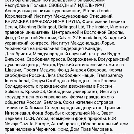
Республика Польша, СВОБОДНЫЙ ИДЕЛЬ-УРАЛ,
Ассоциация развития журналистики, IStories fonds,
Королевский Институт Международных Отношений,
КРИМСЬКА ПРАВОЗАХИСНА ГРУПА, Фонд имени Генриха
Бёлля, Stichting Bellingcat, Bellingcat Ltd, The Insider, Институт
правовой инициативы Центральной и Восточной Европы,
Фонд Открытой Эстонии, Calvert 22 Foundation, Канадский
украинский конгресс, Институт Макдональда-Лорье,
Украинская национальная федерация Канады,
Декабристы, Международный научный центр им Вудро
Вильсона, Свободная пресса, Возрождение, Всеукраинский
духовный центр , Риддл, Русский антивоенный комитет в
Швеции, Проект Медуза, Фонд Андрея Сахарова, Форум
свободной России, Лига Свободных Наций, Transparеncy
International, Форум Свободных Народов ПостРоссии,
Солидарность с гражданским движением в России –
Solidarus, КрымSOS, Свободный университет, Институт
государственного управления, Форум гражданского
общества Россия, Беллона, Союз жителей островов
Тисима и Хабомаи, Съезд народных депутатов, Гринпис
Интернешнл, Фонд борьбы с коррупцией Инк, Завет
церквей TCCN, Агора, Всемирный фонд природы, BDR
Novaja Gazeta-Europe, Алтай проект, Образовательный дом
прав человека Чернигов, Фонд Дом Прав Человека,