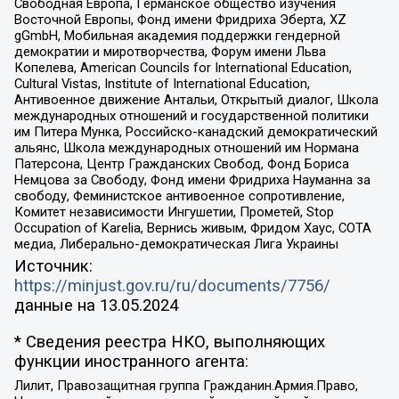
Свободная Европа, Германское общество изучения
Восточной Европы, Фонд имени Фридриха Эберта, XZ
gGmbH, Мобильная академия поддержки гендерной
демократии и миротворчества, Форум имени Льва
Копелева, American Councils for International Education,
Cultural Vistas, Institute of International Education,
Антивоенное движение Антальи, Открытый диалог, Школа
международных отношений и государственной политики
им Питера Мунка, Российско-канадский демократический
альянс, Школа международных отношений им Нормана
Патерсона, Центр Гражданских Свобод, Фонд Бориса
Немцова за Свободу, Фонд имени Фридриха Науманна за
свободу, Феминистское антивоенное сопротивление,
Комитет независимости Ингушетии, Прометей, Stop
Occupation of Karelia, Вернись живым, Фридом Хаус, СОТА
медиа, Либерально-демократическая Лига Украины
Источник:
https://minjust.gov.ru/ru/documents/7756/
данные на
13.05.2024
* Сведения реестра НКО, выполняющих
функции иностранного агента:
Лилит, Правозащитная группа Гражданин.Армия.Право,