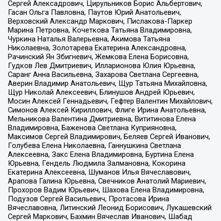
Сергей Алексадрович, Цирульников Борис Альбертович,
Гасан Ольга Павловна, Паутов Юрий Анатольевич,
Верховский Александр Маркович, Пислакова-Паркер
Марина Петровна, Кочеткова Татьяна Владимировна,
Чуркина Наталья Валерьевна, Акимова Татьяна
Николаевна, Золотарева Екатерина Александровна,
Рачинский Ян Збигневич, Жемкова Елена Борисовна,
Гудков Лев Дмитриевич, Илларионова Юлия Юрьевна,
Саранг Анна Васильевна, Захарова Светлана Сергеевна,
Аверин Владимир Анатольевич, Щур Татьяна Михайловна,
Щур Николай Алексеевич, Блинушов Андрей Юрьевич,
Мосин Алексей Геннадьевич, Гефтер Валентин Михайлович,
Симонов Алексей Кириллович, Флиге Ирина Анатольевна,
Мельникова Валентина Дмитриевна, Вититинова Елена
Владимировна, Баженова Светлана Куприяновна,
Максимов Сергей Владимирович, Беляев Сергей Иванович,
Голубева Елена Николаевна, Ганнушкина Светлана
Алексеевна, Закс Елена Владимировна, Буртина Елена
Юрьевна, Гендель Людмила Залмановна, Кокорина
Екатерина Алексеевна, Шуманов Илья Вячеславович,
Арапова Галина Юрьевна, Свечников Анатолий Мариевич,
Прохоров Вадим Юрьевич, Шахова Елена Владимировна,
Подузов Сергей Васильевич, Протасова Ирина
Вячеславовна, Литинский Леонид Борисович, Лукашевский
Сергей Маркович, Бахмин Вячеслав Иванович, Шабад