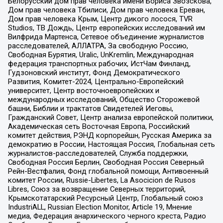
Белорусский дом прав человека имени Бориса Звозскова,
Дом прав человека Тбилиси, Дом прав человека Ереван,
Дом прав человека Крым, Центр дикого лосося, TVR
Studios, ТВ Дождь, Центр европейских исследований им
Вилфрида Мартенса, Сетевое объединение журналистов
расследователей, АЛЛАТРА, За свободную Россию,
Свободная Бурятия, Uralic, UnKremlin, Международная
федерация транспортных рабочих, ИстЧам Финланд,
Гудзоновский институт, Фонд Демократического
Развития, Комитет-2024, Центрально-Европейский
университет, Центр восточноевропейских и
международных исследований, Общество Сторожевой
башни, Библии и трактатов Свидетелей Иеговы,
Гражданский Совет, Центр анализа европейской политики,
Академическая сеть Восточная Европа, Российский
комитет действия, РЭНД корпорейшн, Русская Америка за
демократию в России, Настоящая Россия, Глобальная сеть
журналистов-расследователей, Служба поддержки,
Свободная Россия Берлин, Свободная Россия Северный
Рейн-Вестфалия, Фонд глобальной помощи, Антивоенный
комитет России, Russie-Libertes, La Asocicion de Rusos
Libres, Союз за возвращение Северных территорий,
Крымскотатарский Ресурсный Центр, Глобальный союз
IndustriALL, Russian Election Monitor, Article 19, Мнение
медиа, Федерация анархического черного креста, Радио