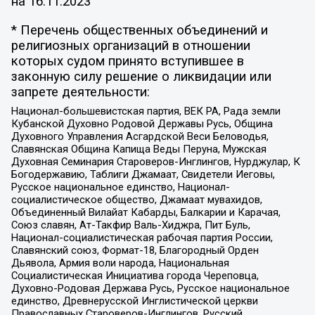
на
16.11.2023
* Перечень общественных объединений и
религиозных организаций в отношении
которых судом принято вступившее в
законную силу решение о ликвидации или
запрете деятельности:
Национал-большевистская партия, ВЕК РА, Рада земли
Кубанской Духовно Родовой Державы Русь, Община
Духовного Управления Асгардской Веси Беловодья,
Славянская Община Капища Веды Перуна, Мужская
Духовная Семинария Староверов-Инглингов, Нурджулар, К
Богодержавию, Таблиги Джамаат, Свидетели Иеговы,
Русское национальное единство, Национал-
социалистическое общество, Джамаат мувахидов,
Объединенный Вилайат Кабарды, Балкарии и Карачая,
Союз славян, Ат-Такфир Валь-Хиджра, Пит Буль,
Национал-социалистическая рабочая партия России,
Славянский союз, Формат-18, Благородный Орден
Дьявола, Армия воли народа, Национальная
Социалистическая Инициатива города Череповца,
Духовно-Родовая Держава Русь, Русское национальное
единство, Древнерусской Инглистической церкви
Православных Староверов-Инглингов, Русский