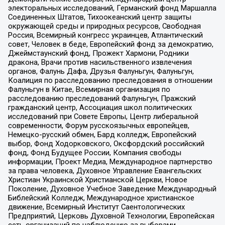
электоральных исследований, Германский фонд Маршалла
Соединенных Штатов, Тихоокеанский центр защиты
окружающей среды и природных ресурсов, Свободная
Россия, Всемирный конгресс украинцев, Атлантический
совет, Человек в беде, Европейский фонд за демократию,
Джеймстаунский фонд, Прожект Хармони, Родники
дракона, Врачи против насильственного извлечения
органов, Фалунь Дафа, Друзья Фалуньгун, Фалуньгун,
Коалиция по расследованию преследования в отношении
Фалуньгун в Китае, Всемирная организация по
расследованию преследований Фалуньгун, Пражский
гражданский центр, Ассоциация школ политических
исследований при Совете Европы, Центр либеральной
современности, Форум русскоязычных европейцев,
Немецко-русский обмен, Бард колледж, Европейский
выбор, Фонд Ходорковского, Оксфордский российский
фонд, Фонд Будущее России, Компания свободы
информации, Проект Медиа, Международное партнерство
за права человека, Духовное Управление Евангельских
Христиан Украинской Христианской Церкви, Новое
Поколение, Духовное Учебное Заведение Международный
Библейский Колледж, Международное христианское
движение, Всемирный Институт Саентологических
Предприятий, Церковь Духовной Технологии, Европейская
сеть организаций по наблюдению за выборами,