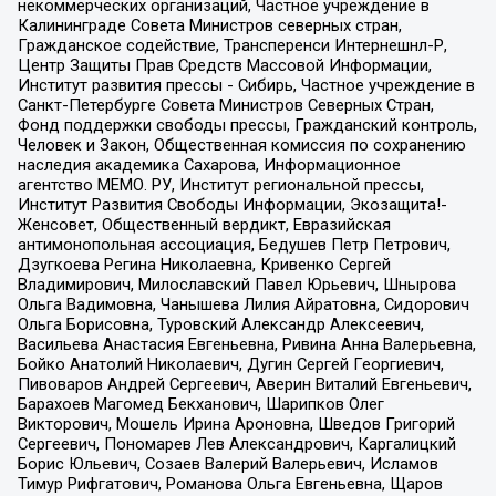
некоммерческих организаций, Частное учреждение в
Калининграде Совета Министров северных стран,
Гражданское содействие, Трансперенси Интернешнл-Р,
Центр Защиты Прав Средств Массовой Информации,
Институт развития прессы - Сибирь, Частное учреждение в
Санкт-Петербурге Совета Министров Северных Стран,
Фонд поддержки свободы прессы, Гражданский контроль,
Человек и Закон, Общественная комиссия по сохранению
наследия академика Сахарова, Информационное
агентство МЕМО. РУ, Институт региональной прессы,
Институт Развития Свободы Информации, Экозащита!-
Женсовет, Общественный вердикт, Евразийская
антимонопольная ассоциация, Бедушев Петр Петрович,
Дзугкоева Регина Николаевна, Кривенко Сергей
Владимирович, Милославский Павел Юрьевич, Шнырова
Ольга Вадимовна, Чанышева Лилия Айратовна, Сидорович
Ольга Борисовна, Туровский Александр Алексеевич,
Васильева Анастасия Евгеньевна, Ривина Анна Валерьевна,
Бойко Анатолий Николаевич, Дугин Сергей Георгиевич,
Пивоваров Андрей Сергеевич, Аверин Виталий Евгеньевич,
Барахоев Магомед Бекханович, Шарипков Олег
Викторович, Мошель Ирина Ароновна, Шведов Григорий
Сергеевич, Пономарев Лев Александрович, Каргалицкий
Борис Юльевич, Созаев Валерий Валерьевич, Исламов
Тимур Рифгатович, Романова Ольга Евгеньевна, Щаров