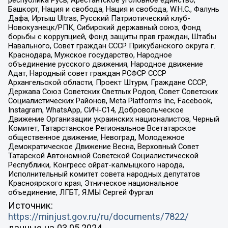
республика Русь, Арестантское уголовное единство,
Башкорт, Нация и свобода, Нация и свобода, W.H.С., Фалунь
Дафа, Иртыш Ultras, Русский Патриотический клуб-
Новокузнецк/РПК, Сибирский державный союз, Фонд
борьбы с коррупцией, Фонд защиты прав граждан, Штабы
Навального, Совет граждан СССР Прикубанского округа г.
Краснодара, Мужское государство, Народное
объединение русского движения, Народное движение
Адат, Народный совет граждан РСФСР СССР
Архангельской области, Проект Штурм, Граждане СССР,
Держава Союз Советских Светлых Родов, Совет Советских
Социалистических Районов, Meta Platforms Inc, Facebook,
Instagram, WhatsApp, СИЧ-С14, Добровольческое
Движение Организации украинских националистов, Черный
Комитет, Татарстанское Региональное Всетатарское
общественное движение, Невоград, Молодежное
Демократическое Движение Весна, Верховный Совет
Татарской Автономной Советской Социалистической
Республики, Конгресс ойрат-калмыцкого народа,
Исполнительный комитет совета народных депутатов
Красноярского края, Этническое национальное
объединение, ЛГБТ, Я.МЫ Сергей Фургал
Источник:
https://minjust.gov.ru/ru/documents/7822/
данные на
03.05.2024