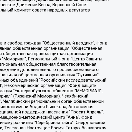
ическое Движение Весна, Верховный Совет
ельный комитет совета народных депутатов
ции социально-правовых программ "Лилит", Дальневосточное общественное движение "Маяк", Санкт-Петербургская ЛГБТ-инициативная группа "Выход", Инициативная группа ЛГБТ+ "Реверс", Алексеев Андрей Викторович, Бекбулатова Таисия Львовна, Беляев Иван Михайлович, Владыкина Елена Сергеевна, Гельман Марат Александрович, Никульшина Вероника Юрьевна, Толоконникова Надежда Андреевна, Шендерович Виктор Анатольевич, Общество с ограниченной ответственностью "Данное сообщение", Общество с ограниченной ответственностью Издательский дом "Новая глава", Айнбиндер Александра Александровна, Московский комьюнити-центр для ЛГБТ+инициатив, Благотворительный фонд развития филантропии, Deutsche Welle (Германия, Kurt-Schumacher-Strasse 3, 53113 Bonn), Борзунова Мария Михайловна, Воробьев Виктор Викторович, Голубева Анна Львовна, Константинова Алла Михайловна, Малкова Ирина Владимировна, Мурадов Мурад Абдулгалимович, Осетинская Елизавета Николаевна, Понасенков Евгений Николаевич, Ганапольский Матвей Юрьевич, Киселев Евгений Алексеевич, Борухович Ирина Григорьевна, Дремин Иван Тимофеевич, Дубровский Дмитрий Викторович, Красноярская региональная общественная организация поддержки и развития альтернативных образовательных технологий и межкультурных коммуникаций "ИНТЕРРА", Маяковская Екатерина Алексеевна, Фейгин Марк Захарович, Филимонов Андрей Викторович, Дзугкоева Регина Николаевна, Доброхотов Роман Александрович, Дудь Юрий Александрович, Елкин Сергей Владимирович, Кругликов Кирилл Игоревич, Сабунаева Мария Леонидовна, Семенов Алексей Владимирович, Шаинян Карен Багратович, Шульман Екатерина Михайловна, Асафьев Артур Валерьевич, Вахштайн Виктор Семенович, Венедиктов Алексей Алексеевич, Лушникова Екатерина Евгеньевна, Волков Леонид Михайлович, Невзоров Александр Глебович, Пархоменко Сергей Борисович, Сироткин Ярослав Николаевич, Кара-Мурза Владимир Владимирович, Баранова Наталья Владимировна, Гозман Леонид Яковлевич, Кагарлицкий Борис Юльевич, Климарев Михаил Валерьевич, Милов Владимир Станиславович, Автономная некоммерческая организация Краснодарский центр современного искусства "Типография", Моргенштерн Алишер Тагирович, Соболь Любовь Эдуардовна, Общество с ограниченной ответственностью "ЛИЗА НОРМ", Каспаров Гарри Кимович, Ходорковский Михаил Борисович, Общество с ограниченной ответственностью "Апрельские тезисы", Данилович Ирина Брониславовна, Кашин Олег Владимирович, Петров Николай Владимирович, Пивоваров Алексей Владимирович, Соколов Михаил Владимирович, Цветкова Юлия Владимировна, Чичваркин Евгений Александрович, Комитет против пыток/Команда против пыток, Общество с ограниченной ответственностью "Первый научный", Общество с ограниченной ответственностью "Вертолет и ко", Белоцерковская Вероника Борисовна, Кац Максим Евгеньевич, Лазарева Татьяна Юрьевна, Шаведдинов Руслан Табризович, Яшин Илья Валерьевич, Общество с ограниченной ответственностью "Иноагент ААВ", Алешковский Дмитрий Петрович, Альбац Евгения Марковна, Быков Дмитрий Львович, Галямина Юлия Евгеньевна, Лойко Сергей Леонидович, Мартынов Кирилл Константинович, Медведев Сергей Александрович, Крашенинников Федор Геннадиевич, Гордеева Катерина Вл