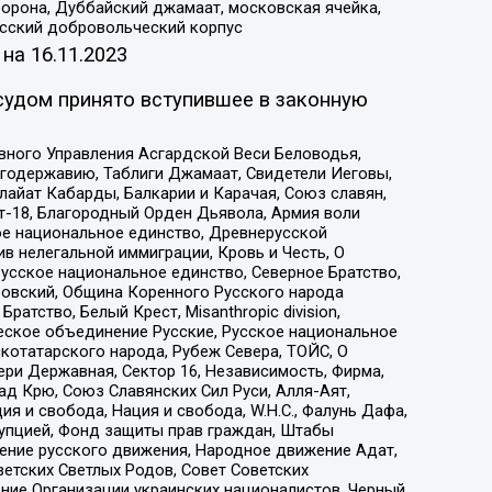
орона, Дуббайский джамаат, московская ячейка,
усский добровольческий корпус
 на
16.11.2023
судом принято вступившее в законную
вного Управления Асгардской Веси Беловодья,
годержавию, Таблиги Джамаат, Свидетели Иеговы,
айат Кабарды, Балкарии и Карачая, Союз славян,
т-18, Благородный Орден Дьявола, Армия воли
ое национальное единство, Древнерусской
 нелегальной иммиграции, Кровь и Честь, О
усское национальное единство, Северное Братство,
ровский, Община Коренного Русского народа
атство, Белый Крест, Misanthropic division,
еское объединение Русские, Русское национальное
котатарского народа, Рубеж Севера, ТОЙС, О
ри Державная, Сектор 16, Независимость, Фирма,
д Крю, Союз Славянских Сил Руси, Алля-Аят,
я и свобода, Нация и свобода, W.H.С., Фалунь Дафа,
рупцией, Фонд защиты прав граждан, Штабы
ение русского движения, Народное движение Адат,
етских Светлых Родов, Совет Советских
ение Организации украинских националистов, Черный