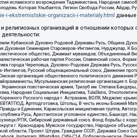
ртия исламского возрождения Таджикистана, Народная самооб
олодёжь Которая Улыбается, Легион Свобода России, Айдар, Р
ie-i-ekstremistskie-organizacii-i-materialy.html
данные
и религиозных организаций в отношении которых 
 деятельности:
земли Кубанской Духовно Родовой Державы Русь, Община Духо
 Духовная Семинария Староверов-Инглингов, Нурджулар, К Бо
листическое общество, Джамаат мувахидов, Объединенный Вил
иалистическая рабочая партия России, Славянский союз, Форма
ива города Череповца, Духовно-Родовая Держава Русь, Русск
-Инглингов, Русский общенациональный союз, Движение против
 Омская организация общественного политического движения Р
йзрахманисты, Мусульманская религиозная организация п. Бо
краинская повстанческая армия, Тризуб им. Степана Бандеры, Бр
зма, Народная Социальная Инициатива, TulaSkins, Этнополитич
оренного Русского народа г. Астрахани, ВОЛЯ, Меджлис крымс
РЕВТАТПОД, Артподготовка, Штольц, В честь иконы Божией Мате
равды и Единения, Каракольская инициативная группа, Автогра
спублика Русь, Арестантское уголовное единство, Башкорт, Наци
окузнецк/РПК, Сибирский державный союз, Фонд борьбы с кор
округа г. Краснодара, Мужское государство, Народное объедин
ой области, Проект Штурм, Граждане СССР, Держава Союз Сов
Facebook, Instagram, WhatsApp, СИЧ-С14, Добровольческое Движ