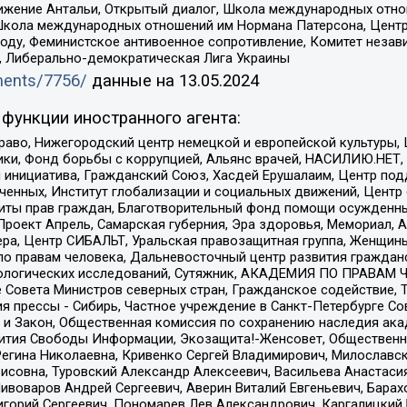
ое движение Антальи, Открытый диалог, Школа международных отн
Школа международных отношений им Нормана Патерсона, Центр
ду, Феминистское антивоенное сопротивление, Комитет независ
а, Либерально-демократическая Лига Украины
uments/7756/
данные на
13.05.2024
функции иностранного агента:
раво, Нижегородский центр немецкой и европейской культуры,
тики, Фонд борьбы с коррупцией, Альянс врачей, НАСИЛИЮ.НЕТ,
я инициатива, Гражданский Союз, Хасдей Ерушалаим, Центр по
юченных, Институт глобализации и социальных движений, Цент
ты прав граждан, Благотворительный фонд помощи осужденным
а, Проект Апрель, Самарская губерния, Эра здоровья, Мемориал
ера, Центр СИБАЛЬТ, Уральская правозащитная группа, Женщины
по правам человека, Дальневосточный центр развития гражданс
ологических исследований, Сутяжник, АКАДЕМИЯ ПО ПРАВАМ Ч
е Совета Министров северных стран, Гражданское содействие,
я прессы - Сибирь, Частное учреждение в Санкт-Петербурге С
 и Закон, Общественная комиссия по сохранению наследия ак
звития Свободы Информации, Экозащита!-Женсовет, Общественн
Регина Николаевна, Кривенко Сергей Владимирович, Милославс
совна, Туровский Александр Алексеевич, Васильева Анастасия
Пивоваров Андрей Сергеевич, Аверин Виталий Евгеньевич, Бара
горий Сергеевич, Пономарев Лев Александрович, Каргалицкий 