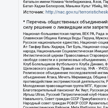
батальон имени Номана Челебиджихана, Азов, Па
Батал-Хаджи Белхороев, Маньяки Культ Убийц, М
Источник:
http://nac.gov.ru/terroristichesk
* Перечень общественных объединений 
силу решение о ликвидации или запрете
Национал-большевистская партия, ВЕК РА, Рада 
Славянская Община Капища Веды Перуна, Мужская
Русское национальное единство, Национал-социа
Ат-Такфир Валь-Хиджра, Пит Буль, Национал-соц
народа, Национальная Социалистическая Инициат
Инглистической церкви Православных Староверов
свободе совести и о религиозных объединениях,
Клуб Болельщиков Футбольного Клуба Динамо, Фа
Щелковского района, Правый сектор, УНА - УНСО, У
Религиозное объединение последователей инглии
объединение Атака, Мечеть Мирмамеда, Община К
противодействии экстремистской деятельности, 
Молодежная правозащитная группа МПГ, Курсом П
Благотворительный пансионат Ак Умут, Русская ре
Иртыш Ultras, Русский Патриотический клуб-Нов
Навального, Совет граждан СССР Прикубанского 
Народный совет граждан РСФСР СССР Архангельск
Социалистических Районов, Meta Platforms Inc, 