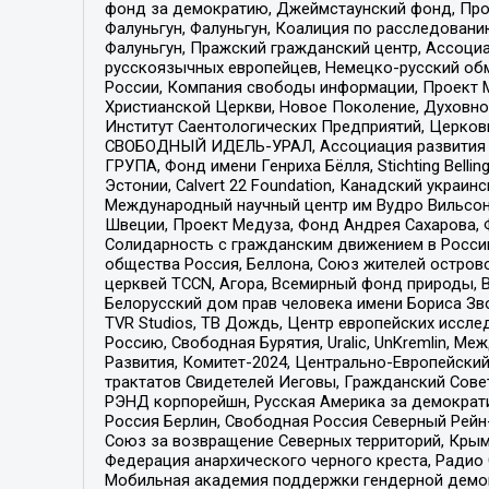
фонд за демократию, Джеймстаунский фонд, Прож
Фалуньгун, Фалуньгун, Коалиция по расследован
Фалуньгун, Пражский гражданский центр, Ассоци
русскоязычных европейцев, Немецко-русский об
России, Компания свободы информации, Проект М
Христианской Церкви, Новое Поколение, Духовн
Институт Саентологических Предприятий, Церков
СВОБОДНЫЙ ИДЕЛЬ-УРАЛ, Ассоциация развития ж
ГРУПА, Фонд имени Генриха Бёлля, Stichting Bellin
Эстонии, Calvert 22 Foundation, Канадский укра
Международный научный центр им Вудро Вильсона
Швеции, Проект Медуза, Фонд Андрея Сахарова, Ф
Солидарность с гражданским движением в России 
общества Россия, Беллона, Союз жителей острово
церквей TCCN, Агора, Всемирный фонд природы, B
Белорусский дом прав человека имени Бориса Зво
TVR Studios, ТВ Дождь, Центр европейских иссл
Россию, Свободная Бурятия, Uralic, UnKremlin, 
Развития, Комитет-2024, Центрально-Европейски
трактатов Свидетелей Иеговы, Гражданский Совет
РЭНД корпорейшн, Русская Америка за демократи
Россия Берлин, Свободная Россия Северный Рейн-В
Союз за возвращение Северных территорий, Крымско
Федерация анархического черного креста, Радио
Мобильная академия поддержки гендерной демократи