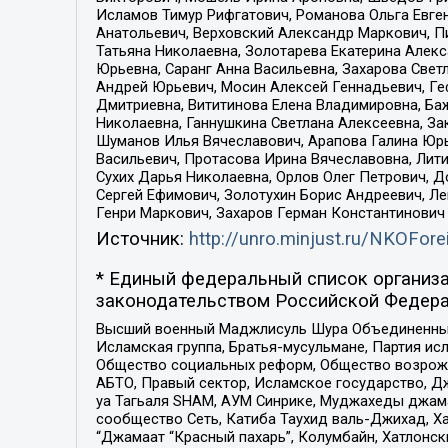
Исламов Тимур Рифгатович, Романова Ольга Евге
Анатольевич, Верховский Александр Маркович, П
Татьяна Николаевна, Золотарева Екатерина Алек
Юрьевна, Саранг Анна Васильевна, Захарова Свет
Андрей Юрьевич, Мосин Алексей Геннадьевич, Ге
Дмитриевна, Вититинова Елена Владимировна, Ба
Николаевна, Ганнушкина Светлана Алексеевна, За
Шуманов Илья Вячеславович, Арапова Галина Юрь
Васильевич, Протасова Ирина Вячеславовна, Лит
Сухих Дарья Николаевна, Орлов Олег Петрович, 
Сергей Ефимович, Золотухин Борис Андреевич, Л
Генри Маркович, Захаров Герман Константинович
Источник:
http://unro.minjust.ru/NKOFore
* Единый федеральный список организа
законодательством Российской Федера
Высший военный Маджлисуль Шура Объединенных с
Исламская группа, Братья-мусульмане, Партия ис
Общество социальных реформ, Общество возрожд
АБТО, Правый сектор, Исламское государство, Д
уа Тагьаля SHAM, АУМ Синрике, Муджахеды джама
сообщество Сеть, Катиба Таухид валь-Джихад, Хай
“Джамаат “Красный пахарь”, Колумбайн, Хатлонск