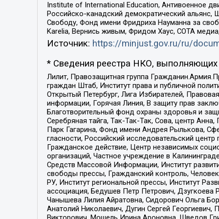
Institute of International Education, Антивоенн
Российско-канадский демократический альянс, 
Свободу, Фонд имени Фридриха Науманна за свобо
Karelia, Вернись живым, Фридом Хаус, СОТА меди
Источник:
https://minjust.gov.ru/ru/doc
* Сведения реестра НКО, выполняющих 
Лилит, Правозащитная группа Гражданин.Армия.П
граждан Штаб, Институт права и публичной поли
Открытый Петербург, Лига Избирателей, Правова
информации, Горячая Линия, В защиту прав закл
Благотворительный фонд охраны здоровья и защи
Серебряная тайга, Так-Так-Так, Сова, центр Анн
Парк Гагарина, Фонд имени Андрея Рылькова, Сф
гласности, Российский исследовательский центр 
Гражданское действие, Центр независимых соци
организаций, Частное учреждение в Калининград
Средств Массовой Информации, Институт развити
свободы прессы, Гражданский контроль, Человек
РУ, Институт региональной прессы, Институт Ра
ассоциация, Бедушев Петр Петрович, Дзугкоева 
Чанышева Лилия Айратовна, Сидорович Ольга Бори
Анатолий Николаевич, Дугин Сергей Георгиевич, 
Викторович, Мошель Ирина Ароновна, Шведов Гри