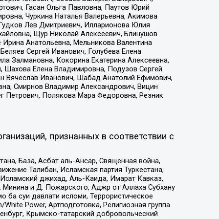
тович, Гасан Ольга Павловна, Паутов Юрий
ровна, Чуркина Наталья Валерьевна, Акимова
 Гудков Лев Дмитриевич, Илларионова Юлия
ихайловна, Щур Николай Алексеевич, Блинушов
е Ирина Анатольевна, Мельникова Валентина
Беляев Сергей Иванович, Голубева Елена
ила Залмановна, Кокорина Екатерина Алексеевна,
, Шахова Елена Владимировна, Подузов Сергей
ин Вячеслав Иванович, Шабад Анатолий Ефимович,
вна, Смирнов Владимир Александрович, Вицин
ег Петрович, Полякова Мара Федоровна, Резник
ганизаций, признанных в соответствии с
на, База, Асбат аль-Ансар, Священная война,
ижение Талибан, Исламская партия Туркестана,
Исламский джихад, Аль-Каида, Имарат Кавказ,
 Минина и Д. Пожарского, Аджр от Аллаха Субхану
о ба суи давлати исломи, Террористическое
/White Power, Артподготовка, Религиозная группа
Оренбург, Крымско-татарский добровольческий