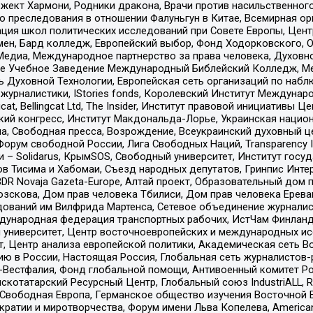
ект Хармони, Родники дракона, Врачи против насильственного
ию преследования в отношении Фалуньгун в Китае, Всемирная о
ация школ политических исследований при Совете Европы, Цен
мен, Бард колледж, Европейский выбор, Фонд Ходорковского,
едиа, Международное партнерство за права человека, Духовно
ое Учебное Заведение Международный Библейский Колледж, М
ь Духовной Технологии, Европейская сеть организаций по наб
урналистики, IStories fonds, Королевский Институт Между
gcat, Bellingcat Ltd, The Insider, Институт правовой инициатив
инский конгресс, Институт Макдональда-Лорье, Украинская нац
, Свободная пресса, Возрождение, Всеукраинский духовный цен
орум свободной России, Лига Свободных Наций, Transparеncy I
– Solidarus, КрымSOS, Свободный университет, Институт госу
в Тисима и Хабомаи, Съезд народных депутатов, Гринпис Инте
DR Novaja Gazeta-Europe, Алтай проект, Образовательный дом 
зскова, Дом прав человека Тбилиси, Дом прав человека Ерева
едований им Вилфрида Мартенса, Сетевое объединение журнали
Международная федерация транспортных рабочих, ИстЧам Финлан
й университет, Центр восточноевропейских и международных и
, Центр анализа европейской политики, Академическая сеть Во
ю в России, Настоящая Россия, Глобальная сеть журналистов
естфалия, Фонд глобальной помощи, Антивоенный комитет России,
татарский Ресурсный Центр, Глобальный союз IndustriALL, Russi
 Свободная Европа, Германское общество изучения Восточной 
и и миротворчества, Форум имени Льва Копелева, American Counci