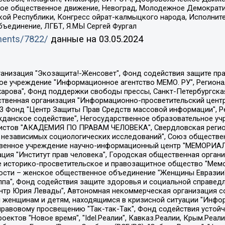
ское общественное движение, Невоград, Молодежное Демократ
ой Республики, Конгресс ойрат-калмыцкого народа, Исполнит
бъединение, ЛГБТ, Я.МЫ Сергей Фургал
uments/7822/
данные на
03.05.2024
Общество с ограниченной ответственностью "Радио Свободная Европа/Радио Свобода", Чешское информационное агентство "MEDIUM-ORIENT", Красноярская региональная общественная организация "Мы против СПИДа", Камалягин Денис Николаевич, Маркелов Сергей Евгеньевич, Пономарев Лев Александрович, Савицкая Людмила Алексеевна, Автономная некоммерческая организация "Центр по работе с проблемой насилия "НАСИЛИЮ.НЕТ", Межрегиональный профессиональный союз работников здравоохранения "Альянс врачей", Юридическое лицо, зарегистрированное в Латвийской Республике, SIA "Medusa Project" (регистрационный номер 40103797863, дата регистрации 10.06.2014), Некоммерческая организация "Фонд по борьбе с коррупцией", Автономная некоммерческая организация "Институт права и публичной политики", Баданин Роман Сергеевич, Гликин Максим Александрович, Железнова Мария Михайловна, Лукьянова Юлия Сергеевна, Маетная Елизавета Витальевна, Маняхин Петр Борисович, Чуракова Ольга Владимировна, Ярош Юлия Петровна, Юридическое лицо "The Insider SIA", зарегистрированное в Риге, Латвийская Республика (дата регистрации 26.06.2015), являющееся администратором доменного имени интернет-издания "The Insider SIA", https://theins.ru, Постернак Алексей Евгеньевич, Рубин Михаил Аркадьевич, Анин Роман Александрович, Юридическое лицо Istories fonds, зарегистрированное в Латвийской Республике (регистрационный номер 50008295751, дата регистрации 24.02.2020), Великовский Дмитрий Александрович, Долинина Ирина Николаевна, Мароховская Алеся Алексеевна, Шлейнов Роман Юрьевич, Шмагун Олеся Валентиновна, Общество с ограниченной ответственностью "Альтаир 2021", Общество с ограниченной ответственностью "Вега 2021", Общество с ограниченной ответственностью "Главный редактор 2021", Общество с ограниченной ответственностью "Ромашки монолит", Важенков Артем Валерьевич, Ивановская областная общественная организация "Центр гендерных исследований", Гурман Юрий Альбертович, Медиапроект "ОВД-Инфо", Егоров Владимир Владимирович, Жилинский Владимир Александрович, Общество с ограниченной ответственностью "ЗП", Иванова София Юрьевна, Карезина Инна Павловна, Кильтау Екатерина Викторовна, Петров Алексей Викторович, Пискунов Сергей Евгеньевич, Смирнов Сергей Сергеевич, Тихонов Михаил Сергеевич, Общество с ограниченной ответственностью "ЖУРНАЛИСТ-ИНОСТРАННЫЙ АГЕНТ", Арапова Галина Юрьевна, Вольтская Татьяна Анатольевна, Американская компания "Mason G.E.S. Anonymous Foundation" (США), являющаяся владельцем интернет-издания https://mnews.world/, Компания "Stichting Bellingcat", зарегистрированная в Нидерландах (дата регистрации 11.07.2018), Захаров Андрей Вячеславович, Клепиковская Екатерина Дмитриевна, Общество с ограниченной ответственностью "МЕМО", Перл Роман Александрович, Симонов Евгений Алексеевич, Соловьева Елена Анатольевна, Сотников Даниил Владимирович, Сурначева Елизавета Дмитриевна, Автономная некоммерческая организация по защите прав человека и информированию населения "Якутия – Наше Мнение", Общество с ограниченной ответственностью "Москоу диджитал медиа", с 26.01.2023 Общество с ограниченной ответственностью "Чайка Белые сады", Ветошкина Валерия Валерьевна, Заговора Максим Александрович, Межрегиональное общественное движение "Российская ЛГБТ - сеть", Оленичев Максим Владимирович, Павлов Иван Юрьевич, Скворцова Елена Сергеевна, Общество с ограниченной ответственностью "Как бы инагент", Кочетков Игорь Викторович, Общество с ограниченной ответственностью "Честные выборы", Еланчик Олег Александрович, Общество с ограниченной ответственностью "Нобелевский призыв", Гималова Регина Эмилевна, Григорьев Андрей Валерьевич, Григорьева Алина Александровна, Ассоциация по содействию защите прав призывников, альтернативнослужащих и военнослужащих "Правозащитная группа "Гражданин.Армия.Право", Хисамова Регина Фаритовна, Автономная некоммерческая организация по реализа