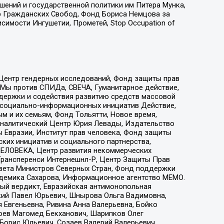
ошений и государственной политики им Питера Мунка,
 Гражданских Свобод, Фонд Бориса Немцова за
имости Ингушетии, Прометей, Stop Occupation of
 Центр гендерных исследований, Фонд защиты прав
 Мы против СПИДа, СВЕЧА, Гуманитарное действие,
ддержки и содействия развитию средств массовой
р социально-информационных инициатив Действие,
 и их семьям, Фонд Тольятти, Новое время,
, Аналитический Центр Юрия Левады, Издательство
 Евразии, Институт прав человека, Фонд защиты
ких инициатив и социального партнерства,
ЕЛОВЕКА, Центр развития некоммерческих
 Трансперенси Интернешнл-Р, Центр Защиты Прав
овета Министров Северных Стран, Фонд поддержки
адемика Сахарова, Информационное агентство МЕМО.
ый вердикт, Евразийская антимонопольная
кий Павел Юрьевич, Шнырова Ольга Вадимовна,
 Евгеньевна, Ривина Анна Валерьевна, Бойко
хоев Магомед Бекханович, Шарипков Олег
Борис Юльевич, Созаев Валерий Валерьевич,