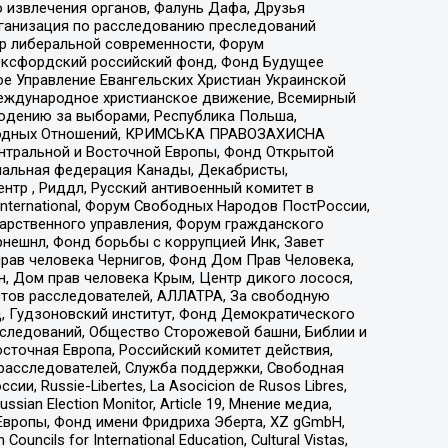
 извлечения органов, Фалунь Дафа, Друзья
рганизация по расследованию преследований
тр либеральной современности, Форум
 Оксфордский российский фонд, Фонд Будущее
е Управление Евангельских Христиан Украинской
еждународное христианское движение, Всемирный
людению за выборами, Республика Польша,
народных Отношений, КРИМСЬКА ПРАВОЗАХИСНА
ы Центральной и Восточной Европы, Фонд Открытой
иональная федерация Канады, Декабристы,
тр , Риддл, Русский антивоенный комитет в
nternational, Форум Свободных Народов ПостРоссии,
дарственного управления, Форум гражданского
рнешнл, Фонд борьбы с коррупцией Инк, Завет
прав человека Чернигов, Фонд Дом Прав Человека,
н, Дом прав человека Крым, Центр дикого лосося,
стов расследователей, АЛЛАТРА, За свободную
д, Гудзоновский институт, Фонд Демократического
сследований, Общество Сторожевой башни, Библии и
сточная Европа, Российский комитет действия,
-расследователей, Служба поддержки, Свободная
 Russie-Libertes, La Asocicion de Rusos Libres,
an Election Monitor, Article 19, Мнение медиа,
Европы, Фонд имени Фридриха Эберта, XZ gGmbH,
ls for International Education, Cultural Vistas,