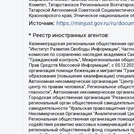
Комитет, Татарстанское Региональное Всетатар
Татарской Автономной Советской Социалистическ
Красноярского края, Этническое национальное о
Источник:
https://minjust.gov.ru/ru/doc
* Реестр иностранных агентов:
Калининградская региональная общественная организация "Экозащита!-Женсовет", Фонд содействия защите прав и свобод граждан "Общественный вердикт", Фонд "Институт Развития Свободы Информации", Частное учреждение "Информационное агентство МЕМО. РУ", Региональная общественная организация "Общественная комиссия по сохранению наследия академика Сахарова", Фонд поддержки свободы прессы, Санкт-Петербургская общественная правозащитная организация "Гражданский контроль", Межрегиональная общественная организация "Информационно-просветительский центр "Мемориал", Региональный Фонд "Центр Защиты Прав Средств Массовой Информации", с 05.12.2023 Фонд "Центр Защиты Прав Средств массовой информации", Региональная общественная благотворительная организация помощи беженцам и мигрантам "Гражданское содействие", Негосударственное образовательное учреждение дополнительного профессионального образования (повышение квалификации) специалистов "АКАДЕМИЯ ПО ПРАВАМ ЧЕЛОВЕКА", Свердловская региональная общественная организация "Сутяжник", Автономная некоммерческая организация "Центр независимых социологических исследований", Союз общественных объединений "Российский исследовательский центр по правам человека", Региональное общественное учреждение научно-информационный центр "МЕМОРИАЛ", Некоммерческая организация "Фонд защиты гласности", Автономная некоммерческая организация "Институт прав человека", Городская общественная организация "Екатеринбургское общество "МЕМОРИАЛ", Городская общественная организация "Рязанское историко-просветительское и правозащитное общество "Мемориал" (Рязанский Мемориал), Челябинский региональный орган общественной самодеятельности – женское общественное объединение "Женщины Евразии", Челябинский региональный орган общественной самодеятельности "Уральская правозащитная группа", Фонд содействия защите здоровья и социальной справедливости имени Андрея Рылькова, Автономная Некоммерческая Организация "Аналитический Центр Юрия Левады", Автономная некоммерческая организация социальной поддержки населения "Проект Апрель", Региональная общественная организация помощи женщинам и детям, находящимся в кризисной ситуации "Информационно-методический центр "Анна", Фонд содействия развитию массовых коммуникаций и правовому просвещению "Так-так-Так", Фонд содействия устойчивому развитию "Серебряная тайга", Свердловский региональный общественный фонд социальных проектов "Новое время", "Idel.Реалии", Кавказ.Реалии, Крым.Реалии, Телеканал Настоящее Время, Татаро-башкирская служба Радио Свобода (Azatliq Radiosi), Радио Свободная Европа/Радио Свобода (PCE/PC), "Сибирь.Реалии", "Фактограф", Благотворительный фонд помощи осужденным и их семьям, Автономная некоммерческая организация "Институт глобализации и социальных движений", Фонд "В защиту прав заключенных", Частное учреждение "Центр поддержки и содействия развитию средств массовой информации", Пензенский региональный общественный благотворительный фонд "Гражданский союз", "Север.Реалии", Некоммерческая организация Фонд "Правовая инициатива", 