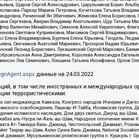
ньевна, Щаров Сергей Алексадрович, Цирульников Борис Альбер
ислакова-Паркер Марина Петровна, Кочеткова Татьяна Владими
сандровна, Рачинский Ян Збигневич, Жемкова Елена Борисовна,
лана Сергеевна, Аверин Владимир Анатольевич, Щур Татьяна М
фтер Валентин Михайлович, Симонов Алексей Кириллович, Флиг
женова Светлана Куприяновна, Максимов Сергей Владимирович, 
кс Елена Владимировна, Буртина Елена Юрьевна, Гендель Людм
евна, Свечников Анатолий Мариевич, Прохоров Вадим Юрьевич
инский Леонид Борисович, Лукашевский Сергей Маркович, Бахм
Добровольская Анна Дмитриевна, Королева Александра Евгенье
евинсон Лев Семенович, Локшина Татьяна Иосифовна, Орлов Ол
ignAgent.aspx
данные на
24.03.2022
ций, в том числе иностранных и международных ор
ции террористическими:
ил моджахедов Кавказа, Конгресс народов Ичкерии и Дагеста
ламского освобождения, Лашкар-И-Тайба, Исламская группа, Дв
ения исламского наследия, Дом двух святых, Джунд аш-Шам, 
жабха аль-Нусра ли-Ахль аш-Шам, Народное ополчение имени К.
ата Ат-Тавхида Валь-Джихад, Чистопольский Джамаат, Рохнам
ят Тахрир аш-Шам, Ахлю Сунна Валь Джамаа, National Socialism
ий джамаат, Мусульманская религиозная группа п. Кушкуль г. 