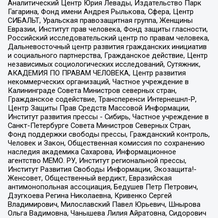
Аналитический Центр Юрия Левады, Издательство Парк
Гагарина, Фонд имени Андрея Рылькова, Сфера, Центр
СИБАЛЬТ, Уральская правозащитная группа, Женщины
Евразии, Институт прав человека, Фонд защиты гласности,
Российский исследовательский центр по правам человека,
Дальневосточный центр развития гражданских инициатив
и социального партнерства, Гражданское действие, Центр
независимых социологических исследований, Сутяжник,
АКАДЕМИЯ ПО ПРАВАМ ЧЕЛОВЕКА, Центр развития
некоммерческих организаций, Частное учреждение в
Калининграде Совета Министров северных стран,
Гражданское содействие, Трансперенси Интернешнл-Р,
Центр Защиты Прав Средств Массовой Информации,
Институт развития прессы - Сибирь, Частное учреждение в
Санкт-Петербурге Совета Министров Северных Стран,
Фонд поддержки свободы прессы, Гражданский контроль,
Человек и Закон, Общественная комиссия по сохранению
наследия академика Сахарова, Информационное
агентство МЕМО. РУ, Институт региональной прессы,
Институт Развития Свободы Информации, Экозащита!-
Женсовет, Общественный вердикт, Евразийская
антимонопольная ассоциация, Бедушев Петр Петрович,
Дзугкоева Регина Николаевна, Кривенко Сергей
Владимирович, Милославский Павел Юрьевич, Шнырова
Ольга Вадимовна, Чанышева Лилия Айратовна, Сидорович