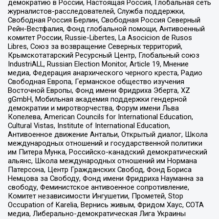
демократию в России, Настоящая Россия, Глобальная сеть
журналистов-расследователей, Служба поддержки,
Свободная Россия Берлин, Свободная Россия Северный
Рейн-Вестфалия, Фонд глобальной помощи, Антивоенный
комитет России, Russie-Libertes, La Asocicion de Rusos
Libres, Союз за возвращение Северных территорий,
Крымскотатарский Ресурсный Центр, Глобальный союз
IndustriALL, Russian Election Monitor, Article 19, Мнение
медиа, Федерация анархического черного креста, Радио
Свободная Европа, Германское общество изучения
Восточной Европы, Фонд имени Фридриха Эберта, XZ
gGmbH, Мобильная академия поддержки гендерной
демократии и миротворчества, Форум имени Льва
Копелева, American Councils for International Education,
Cultural Vistas, Institute of International Education,
Антивоенное движение Антальи, Открытый диалог, Школа
международных отношений и государственной политики
им Питера Мунка, Российско-канадский демократический
альянс, Школа международных отношений им Нормана
Патерсона, Центр Гражданских Свобод, Фонд Бориса
Немцова за Свободу, Фонд имени Фридриха Науманна за
свободу, Феминистское антивоенное сопротивление,
Комитет независимости Ингушетии, Прометей, Stop
Occupation of Karelia, Вернись живым, Фридом Хаус, СОТА
медиа, Либерально-демократическая Лига Украины