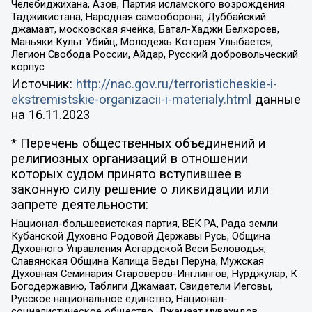
Челебиджихана, Азов, Партия исламского возрождения
Таджикистана, Народная самооборона, Дуббайский
джамаат, московская ячейка, Батал-Хаджи Белхороев,
Маньяки Культ Убийц, Молодёжь Которая Улыбается,
Легион Свобода России, Айдар, Русский добровольческий
корпус
Источник:
http://nac.gov.ru/terroristicheskie-i-
ekstremistskie-organizacii-i-materialy.html
данные
на
16.11.2023
* Перечень общественных объединений и
религиозных организаций в отношении
которых судом принято вступившее в
законную силу решение о ликвидации или
запрете деятельности:
Национал-большевистская партия, ВЕК РА, Рада земли
Кубанской Духовно Родовой Державы Русь, Община
Духовного Управления Асгардской Веси Беловодья,
Славянская Община Капища Веды Перуна, Мужская
Духовная Семинария Староверов-Инглингов, Нурджулар, К
Богодержавию, Таблиги Джамаат, Свидетели Иеговы,
Русское национальное единство, Национал-
социалистическое общество, Джамаат мувахидов,