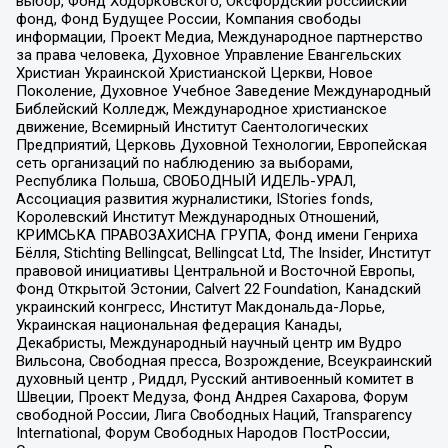
выбор, Фонд Ходорковского, Оксфордский российский
фонд, Фонд Будущее России, Компания свободы
информации, Проект Медиа, Международное партнерство
за права человека, Духовное Управление Евангельских
Христиан Украинской Христианской Церкви, Новое
Поколение, Духовное Учебное Заведение Международный
Библейский Колледж, Международное христианское
движение, Всемирный Институт Саентологических
Предприятий, Церковь Духовной Технологии, Европейская
сеть организаций по наблюдению за выборами,
Республика Польша, СВОБОДНЫЙ ИДЕЛЬ-УРАЛ,
Ассоциация развития журналистики, IStories fonds,
Королевский Институт Международных Отношений,
КРИМСЬКА ПРАВОЗАХИСНА ГРУПА, Фонд имени Генриха
Бёлля, Stichting Bellingcat, Bellingcat Ltd, The Insider, Институт
правовой инициативы Центральной и Восточной Европы,
Фонд Открытой Эстонии, Calvert 22 Foundation, Канадский
украинский конгресс, Институт Макдональда-Лорье,
Украинская национальная федерация Канады,
Декабристы, Международный научный центр им Вудро
Вильсона, Свободная пресса, Возрождение, Всеукраинский
духовный центр , Риддл, Русский антивоенный комитет в
Швеции, Проект Медуза, Фонд Андрея Сахарова, Форум
свободной России, Лига Свободных Наций, Transparеncy
International, Форум Свободных Народов ПостРоссии,