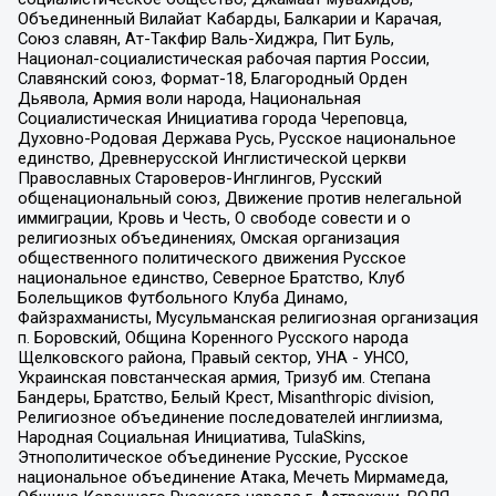
Объединенный Вилайат Кабарды, Балкарии и Карачая,
Союз славян, Ат-Такфир Валь-Хиджра, Пит Буль,
Национал-социалистическая рабочая партия России,
Славянский союз, Формат-18, Благородный Орден
Дьявола, Армия воли народа, Национальная
Социалистическая Инициатива города Череповца,
Духовно-Родовая Держава Русь, Русское национальное
единство, Древнерусской Инглистической церкви
Православных Староверов-Инглингов, Русский
общенациональный союз, Движение против нелегальной
иммиграции, Кровь и Честь, О свободе совести и о
религиозных объединениях, Омская организация
общественного политического движения Русское
национальное единство, Северное Братство, Клуб
Болельщиков Футбольного Клуба Динамо,
Файзрахманисты, Мусульманская религиозная организация
п. Боровский, Община Коренного Русского народа
Щелковского района, Правый сектор, УНА - УНСО,
Украинская повстанческая армия, Тризуб им. Степана
Бандеры, Братство, Белый Крест, Misanthropic division,
Религиозное объединение последователей инглиизма,
Народная Социальная Инициатива, TulaSkins,
Этнополитическое объединение Русские, Русское
национальное объединение Атака, Мечеть Мирмамеда,