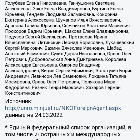
Голубева Елена Николаевна, Ганнушкина Светлана
Алексеевна, Закс Елена Владимировна, Буртина Елена
Юрьевна, Гендель Людмила Залмановна, Кокорина
Екатерина Алексеевна, Шуманов Илья Вячеславович,
Арапова Галина Юрьевна, Свечников Анатолий Мариевич,
Прохоров Вадим Юрьевич, Шахова Елена Владимировна,
Подузов Сергей Васильевич, Протасова Ирина
Вячеславовна, Литинский Леонид Борисович, Лукашевский
Сергей Маркович, Бахмин Вячеслав Иванович, Шабад
Анатолий Ефимович, Сухих Дарья Николаевна, Орлов Олег
Петрович, Добровольская Анна Дмитриевна, Королева
Александра Евгеньевна, Смирнов Владимир
Александрович, Вицин Сергей Ефимович, Золотухин Борис
Андреевич, Левинсон Лев Семенович, Локшина Татьяна
Иосифовна, Орлов Олег Петрович, Полякова Мара
Федоровна, Резник Генри Маркович, Захаров Герман
Константинович
Источник:
http://unro.minjust.ru/NKOForeignAgent.aspx
данные на
24.03.2022
* Единый федеральный список организаций, в
том числе иностранных и международных