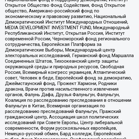
Открытое Общество Фонд Содействия, Фонд Открытое
общество, Американо-российский фонд по
экономическому и правовому развитию, Национальный
Демократический Институт Международных Отношений,
MEDIA DEVELOPMENT INVESTMENT FUND, Международный
Республиканский Институт, Открытая Россия, Институт
современной России, Черноморский фонд регионального
сотрудничества, Европейская Платформа за
Демократические Выборы, Международный центр
электоральных исследований, Германский фонд Маршалла
Соединенных Штатов, Тихоокеанский центр защиты
окружающей среды и природных ресурсов, Свободная
Россия, Всемирный конгресс украинцев, Атлантический
совет, Человек в беде, Европейский фонд за демократию,
Джеймстаунский фонд, Прожект Хармони, Родники
дракона, Врачи против насильственного извлечения
органов, Фалунь Дафа, Друзья Фалуньгун, Фалуньгун,
Коалиция по расследованию преследования в отношении
Фалуньгун в Китае, Всемирная организация по
расследованию преследований Фалуньгун, Пражский
гражданский центр, Ассоциация школ политических
исследований при Совете Европы, Центр либеральной
современности, Форум русскоязычных европейцев,
Немецко-русский обмен, Бард колледж, Европейский