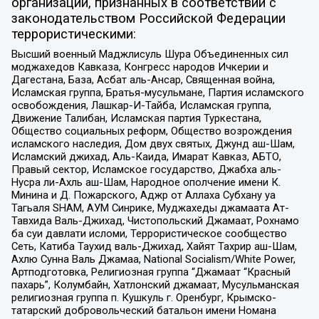
организаций, признанных в соответствии с
законодательством Российской Федерации
террористическими:
Высший военный Маджлисуль Шура Объединенных сил
моджахедов Кавказа, Конгресс народов Ичкерии и
Дагестана, База, Асбат аль-Ансар, Священная война,
Исламская группа, Братья-мусульмане, Партия исламского
освобождения, Лашкар-И-Тайба, Исламская группа,
Движение Талибан, Исламская партия Туркестана,
Общество социальных реформ, Общество возрождения
исламского наследия, Дом двух святых, Джунд аш-Шам,
Исламский джихад, Аль-Каида, Имарат Кавказ, АБТО,
Правый сектор, Исламское государство, Джабха аль-
Нусра ли-Ахль аш-Шам, Народное ополчение имени К.
Минина и Д. Пожарского, Аджр от Аллаха Субхану уа
Тагьаля SHAM, АУМ Синрике, Муджахеды джамаата Ат-
Тавхида Валь-Джихад, Чистопольский Джамаат, Рохнамо
ба суи давлати исломи, Террористическое сообщество
Сеть, Катиба Таухид валь-Джихад, Хайят Тахрир аш-Шам,
Ахлю Сунна Валь Джамаа, National Socialism/White Power,
Артподготовка, Религиозная группа “Джамаат “Красный
пахарь”, Колумбайн, Хатлонский джамаат, Мусульманская
религиозная группа п. Кушкуль г. Оренбург, Крымско-
татарский добровольческий батальон имени Номана