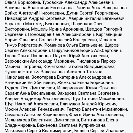
Ольга Борисовна, Туровский Александр Алексеевич,
Васильева Анастасия Евгеньевна, Ривина Анна Валерьевна,
Бойко Анатолий Николаевич, Дугин Сергей Георгиевич,
Пивоваров Андрей Сергеевич, Аверин Виталий Евгеньевич,
Барахоев Магомед Бекханович, Шарипков Олег
Викторович, Мошель Ирина Ароновна, Шведов Григорий
Сергеевич, Пономарев Лев Александрович, Каргалицкий
Борис Юльевич, Созаев Валерий Валерьевич, Исламов
Тимур Рифгатович, Романова Ольга Евгеньевна, Щаров
Сергей Алексадрович, Цирульников Борис Альбертович,
Гасан Ольга Павловна, Паутов Юрий Анатольевич,
Верховский Александр Маркович, Пислакова-Паркер
Марина Петровна, Кочеткова Татьяна Владимировна,
Чуркина Наталья Валерьевна, Акимова Татьяна
Николаевна, Золотарева Екатерина Александровна,
Рачинский Ян Збигневич, Жемкова Елена Борисовна,
Гудков Лев Дмитриевич, Илларионова Юлия Юрьевна,
Саранг Анна Васильевна, Захарова Светлана Сергеевна,
Аверин Владимир Анатольевич, Щур Татьяна Михайловна,
Щур Николай Алексеевич, Блинушов Андрей Юрьевич,
Мосин Алексей Геннадьевич, Гефтер Валентин Михайлович,
Симонов Алексей Кириллович, Флиге Ирина Анатольевна,
Мельникова Валентина Дмитриевна, Вититинова Елена
Владимировна, Баженова Светлана Куприяновна,
Максимов Сергей Владимирович, Беляев Сергей Иванович,