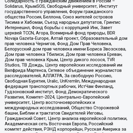
Солидарность с гражданским движением в России –
Solidarus, КрымSOS, Свободный университет, Институт
государственного управления, Форум гражданского
общества Россия, Беллона, Союз жителей островов
Тисима и Хабомаи, Съезд народных депутатов, Гринпис
Интернешнл, Фонд борьбы с коррупцией Инк, Завет
церквей TCCN, Агора, Всемирный фонд природы, BDR
Novaja Gazeta-Europe, Алтай проект, Образовательный дом
прав человека Чернигов, Фонд Дом Прав Человека,
Белорусский дом прав человека имени Бориса Звозскова,
Дом прав человека Тбилиси, Дом прав человека Ереван,
Дом прав человека Крым, Центр дикого лосося, TVR
Studios, ТВ Дождь, Центр европейских исследований им
Вилфрида Мартенса, Сетевое объединение журналистов
расследователей, АЛЛАТРА, За свободную Россию,
Свободная Бурятия, Uralic, UnKremlin, Международная
федерация транспортных рабочих, ИстЧам Финланд,
Гудзоновский институт, Фонд Демократического
Развития, Комитет-2024, Центрально-Европейский
университет, Центр восточноевропейских и
международных исследований, Общество Сторожевой
башни, Библии и трактатов Свидетелей Иеговы,
Гражданский Совет, Центр анализа европейской политики,
Академическая сеть Восточная Европа, Российский
комитет действия, РЭНД корпорейшн, Русская Америка за