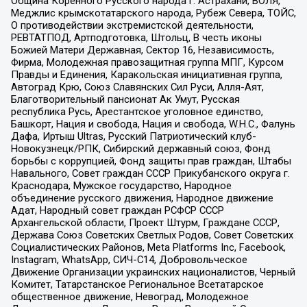
Община Коренного Русского народа г. Астрахани, ВОЛЯ,
Меджлис крымскотатарского народа, Рубеж Севера, ТОЙС,
О противодействии экстремистской деятельности,
РЕВТАТПОД, Артподготовка, Штольц, В честь иконы
Божией Матери Державная, Сектор 16, Независимость,
Фирма, Молодежная правозащитная группа МПГ, Курсом
Правды и Единения, Каракольская инициативная группа,
Автоград Крю, Союз Славянских Сил Руси, Алля-Аят,
Благотворительный пансионат Ак Умут, Русская
республика Русь, Арестантское уголовное единство,
Башкорт, Нация и свобода, Нация и свобода, W.H.С., Фалунь
Дафа, Иртыш Ultras, Русский Патриотический клуб-
Новокузнецк/РПК, Сибирский державный союз, Фонд
борьбы с коррупцией, Фонд защиты прав граждан, Штабы
Навального, Совет граждан СССР Прикубанского округа г.
Краснодара, Мужское государство, Народное
объединение русского движения, Народное движение
Адат, Народный совет граждан РСФСР СССР
Архангельской области, Проект Штурм, Граждане СССР,
Держава Союз Советских Светлых Родов, Совет Советских
Социалистических Районов, Meta Platforms Inc, Facebook,
Instagram, WhatsApp, СИЧ-С14, Добровольческое
Движение Организации украинских националистов, Черный
Комитет, Татарстанское Региональное Всетатарское
общественное движение, Невоград, Молодежное