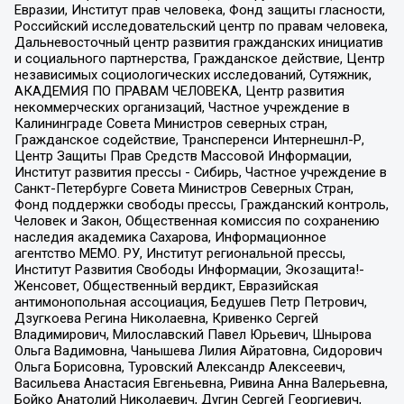
Евразии, Институт прав человека, Фонд защиты гласности,
Российский исследовательский центр по правам человека,
Дальневосточный центр развития гражданских инициатив
и социального партнерства, Гражданское действие, Центр
независимых социологических исследований, Сутяжник,
АКАДЕМИЯ ПО ПРАВАМ ЧЕЛОВЕКА, Центр развития
некоммерческих организаций, Частное учреждение в
Калининграде Совета Министров северных стран,
Гражданское содействие, Трансперенси Интернешнл-Р,
Центр Защиты Прав Средств Массовой Информации,
Институт развития прессы - Сибирь, Частное учреждение в
Санкт-Петербурге Совета Министров Северных Стран,
Фонд поддержки свободы прессы, Гражданский контроль,
Человек и Закон, Общественная комиссия по сохранению
наследия академика Сахарова, Информационное
агентство МЕМО. РУ, Институт региональной прессы,
Институт Развития Свободы Информации, Экозащита!-
Женсовет, Общественный вердикт, Евразийская
антимонопольная ассоциация, Бедушев Петр Петрович,
Дзугкоева Регина Николаевна, Кривенко Сергей
Владимирович, Милославский Павел Юрьевич, Шнырова
Ольга Вадимовна, Чанышева Лилия Айратовна, Сидорович
Ольга Борисовна, Туровский Александр Алексеевич,
Васильева Анастасия Евгеньевна, Ривина Анна Валерьевна,
Бойко Анатолий Николаевич, Дугин Сергей Георгиевич,