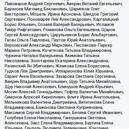
Пивоваров Андрей Сергеевич, Аверин Виталий Евгеньевич,
Барахоев Магомед Бекханович, Шарипков Олег
Викторович, Мошель Ирина Ароновна, Шведов Григорий
Сергеевич, Пономарев Лев Александрович, Каргалицкий
Борис Юльевич, Созаев Валерий Валерьевич, Исламов
Тимур Рифгатович, Романова Ольга Евгеньевна, Щаров
Сергей Алексадрович, Цирульников Борис Альбертович,
Гасан Ольга Павловна, Паутов Юрий Анатольевич,
Верховский Александр Маркович, Пислакова-Паркер
Марина Петровна, Кочеткова Татьяна Владимировна,
Чуркина Наталья Валерьевна, Акимова Татьяна
Николаевна, Золотарева Екатерина Александровна,
Рачинский Ян Збигневич, Жемкова Елена Борисовна,
Гудков Лев Дмитриевич, Илларионова Юлия Юрьевна,
Саранг Анна Васильевна, Захарова Светлана Сергеевна,
Аверин Владимир Анатольевич, Щур Татьяна Михайловна,
Щур Николай Алексеевич, Блинушов Андрей Юрьевич,
Мосин Алексей Геннадьевич, Гефтер Валентин Михайлович,
Симонов Алексей Кириллович, Флиге Ирина Анатольевна,
Мельникова Валентина Дмитриевна, Вититинова Елена
Владимировна, Баженова Светлана Куприяновна,
Максимов Сергей Владимирович, Беляев Сергей Иванович,
Голубева Елена Николаевна, Ганнушкина Светлана
Алексеевна, Закс Елена Владимировна, Буртина Елена
Юрьевна, Гендель Людмила Залмановна, Кокорина