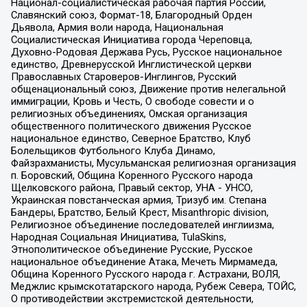
Национал-социалистическая рабочая партия России,
Славянский союз, Формат-18, Благородный Орден
Дьявола, Армия воли народа, Национальная
Социалистическая Инициатива города Череповца,
Духовно-Родовая Держава Русь, Русское национальное
единство, Древнерусской Инглистической церкви
Православных Староверов-Инглингов, Русский
общенациональный союз, Движение против нелегальной
иммиграции, Кровь и Честь, О свободе совести и о
религиозных объединениях, Омская организация
общественного политического движения Русское
национальное единство, Северное Братство, Клуб
Болельщиков Футбольного Клуба Динамо,
Файзрахманисты, Мусульманская религиозная организация
п. Боровский, Община Коренного Русского народа
Щелковского района, Правый сектор, УНА - УНСО,
Украинская повстанческая армия, Тризуб им. Степана
Бандеры, Братство, Белый Крест, Misanthropic division,
Религиозное объединение последователей инглиизма,
Народная Социальная Инициатива, TulaSkins,
Этнополитическое объединение Русские, Русское
национальное объединение Атака, Мечеть Мирмамеда,
Община Коренного Русского народа г. Астрахани, ВОЛЯ,
Меджлис крымскотатарского народа, Рубеж Севера, ТОЙС,
О противодействии экстремистской деятельности,