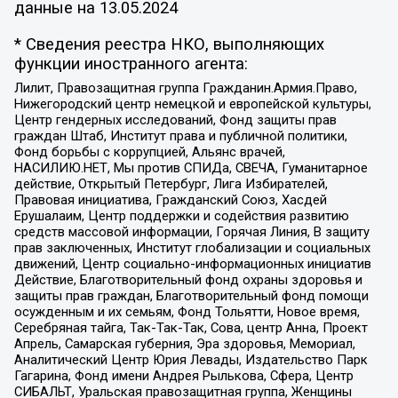
данные на
13.05.2024
* Сведения реестра НКО, выполняющих
функции иностранного агента:
Лилит, Правозащитная группа Гражданин.Армия.Право,
Нижегородский центр немецкой и европейской культуры,
Центр гендерных исследований, Фонд защиты прав
граждан Штаб, Институт права и публичной политики,
Фонд борьбы с коррупцией, Альянс врачей,
НАСИЛИЮ.НЕТ, Мы против СПИДа, СВЕЧА, Гуманитарное
действие, Открытый Петербург, Лига Избирателей,
Правовая инициатива, Гражданский Союз, Хасдей
Ерушалаим, Центр поддержки и содействия развитию
средств массовой информации, Горячая Линия, В защиту
прав заключенных, Институт глобализации и социальных
движений, Центр социально-информационных инициатив
Действие, Благотворительный фонд охраны здоровья и
защиты прав граждан, Благотворительный фонд помощи
осужденным и их семьям, Фонд Тольятти, Новое время,
Серебряная тайга, Так-Так-Так, Сова, центр Анна, Проект
Апрель, Самарская губерния, Эра здоровья, Мемориал,
Аналитический Центр Юрия Левады, Издательство Парк
Гагарина, Фонд имени Андрея Рылькова, Сфера, Центр
СИБАЛЬТ, Уральская правозащитная группа, Женщины