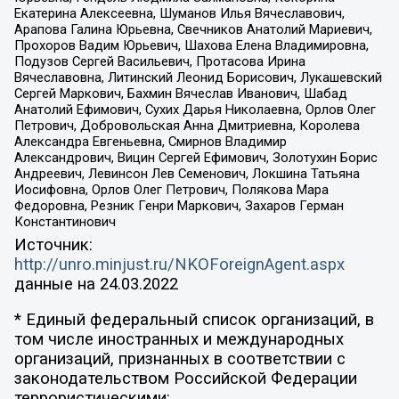
Екатерина Алексеевна, Шуманов Илья Вячеславович,
Арапова Галина Юрьевна, Свечников Анатолий Мариевич,
Прохоров Вадим Юрьевич, Шахова Елена Владимировна,
Подузов Сергей Васильевич, Протасова Ирина
Вячеславовна, Литинский Леонид Борисович, Лукашевский
Сергей Маркович, Бахмин Вячеслав Иванович, Шабад
Анатолий Ефимович, Сухих Дарья Николаевна, Орлов Олег
Петрович, Добровольская Анна Дмитриевна, Королева
Александра Евгеньевна, Смирнов Владимир
Александрович, Вицин Сергей Ефимович, Золотухин Борис
Андреевич, Левинсон Лев Семенович, Локшина Татьяна
Иосифовна, Орлов Олег Петрович, Полякова Мара
Федоровна, Резник Генри Маркович, Захаров Герман
Константинович
Источник:
http://unro.minjust.ru/NKOForeignAgent.aspx
данные на
24.03.2022
* Единый федеральный список организаций, в
том числе иностранных и международных
организаций, признанных в соответствии с
законодательством Российской Федерации
террористическими: