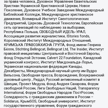
за права человека, Духовное Управление Евангельских
Христиан Украинской Христианской Церкви, Новое
Поколение, Духовное Учебное Заведение Международный
Библейский Колледж, Международное христианское
движение, Всемирный Институт Саентологических
Предприятий, Церковь Духовной Технологии, Европейская
сеть организаций по наблюдению за выборами,
Республика Польша, СВОБОДНЫЙ ИДЕЛЬ-УРАЛ,
Ассоциация развития журналистики, IStories fonds,
Королевский Институт Международных Отношений,
КРИМСЬКА ПРАВОЗАХИСНА ГРУПА, Фонд имени Генриха
Бёлля, Stichting Bellingcat, Bellingcat Ltd, The Insider, Институт
правовой инициативы Центральной и Восточной Европы,
Фонд Открытой Эстонии, Calvert 22 Foundation, Канадский
украинский конгресс, Институт Макдональда-Лорье,
Украинская национальная федерация Канады,
Декабристы, Международный научный центр им Вудро
Вильсона, Свободная пресса, Возрождение, Всеукраинский
духовный центр , Риддл, Русский антивоенный комитет в
Швеции, Проект Медуза, Фонд Андрея Сахарова, Форум
свободной России, Лига Свободных Наций, Transparеncy
International, Форум Свободных Народов ПостРоссии,
Солидарность с гражданским движением в России –
Solidarus, КрымSOS, Свободный университет, Институт
государственного управления, Форум гражданского