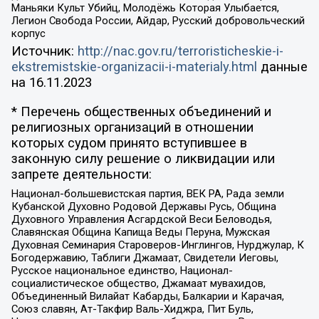
Маньяки Культ Убийц, Молодёжь Которая Улыбается,
Легион Свобода России, Айдар, Русский добровольческий
корпус
Источник:
http://nac.gov.ru/terroristicheskie-i-
ekstremistskie-organizacii-i-materialy.html
данные
на
16.11.2023
* Перечень общественных объединений и
религиозных организаций в отношении
которых судом принято вступившее в
законную силу решение о ликвидации или
запрете деятельности:
Национал-большевистская партия, ВЕК РА, Рада земли
Кубанской Духовно Родовой Державы Русь, Община
Духовного Управления Асгардской Веси Беловодья,
Славянская Община Капища Веды Перуна, Мужская
Духовная Семинария Староверов-Инглингов, Нурджулар, К
Богодержавию, Таблиги Джамаат, Свидетели Иеговы,
Русское национальное единство, Национал-
социалистическое общество, Джамаат мувахидов,
Объединенный Вилайат Кабарды, Балкарии и Карачая,
Союз славян, Ат-Такфир Валь-Хиджра, Пит Буль,