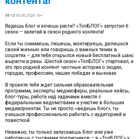
контента!
09:12
05.06.2026 16+
Ведешь блог и хочешь расти? «ТопБЛОГ» запустил 6
сезон – залетай в сезон родного контента!
Если ты снимаешь, пишешь, монтируешь, делишься
своей жизнью или говоришь о важных темах в
соцсетях – для тебя открылся новый бесплатный шанс
вырасти в разы. Шестой сезон «ТопБЛОГ» стартовал, и
это про родной контент: честные истории о людях,
городах, профессиях, наших победах и вызовах.
В проекте тебя ждет сильная образовательная
программа, эксперты медиасферы, реальные кейсы,
блог-туры, работа над задачами вместе с
федеральными ведомствами и участие в больших
медиапроектах. Ты не просто «ведешь блог», ты
учишься профессионально работать с аудиторией и
повесткой.
Неважно, ты только запускаешь блог или уже
работаешь с тысячами подписчиков – в «ТопБЛОГ» у