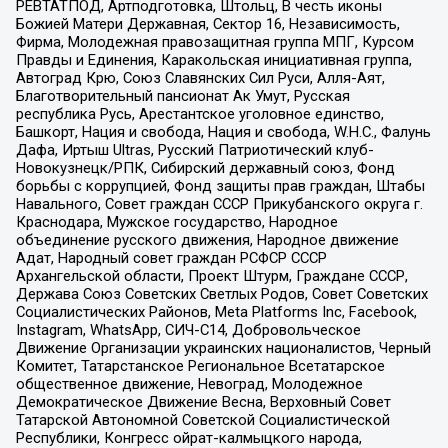
РЕВТАТПОД, Артподготовка, Штольц, В честь иконы
Божией Матери Державная, Сектор 16, Независимость,
Фирма, Молодежная правозащитная группа МПГ, Курсом
Правды и Единения, Каракольская инициативная группа,
Автоград Крю, Союз Славянских Сил Руси, Алля-Аят,
Благотворительный пансионат Ак Умут, Русская
республика Русь, Арестантское уголовное единство,
Башкорт, Нация и свобода, Нация и свобода, W.H.С., Фалунь
Дафа, Иртыш Ultras, Русский Патриотический клуб-
Новокузнецк/РПК, Сибирский державный союз, Фонд
борьбы с коррупцией, Фонд защиты прав граждан, Штабы
Навального, Совет граждан СССР Прикубанского округа г.
Краснодара, Мужское государство, Народное
объединение русского движения, Народное движение
Адат, Народный совет граждан РСФСР СССР
Архангельской области, Проект Штурм, Граждане СССР,
Держава Союз Советских Светлых Родов, Совет Советских
Социалистических Районов, Meta Platforms Inc, Facebook,
Instagram, WhatsApp, СИЧ-С14, Добровольческое
Движение Организации украинских националистов, Черный
Комитет, Татарстанское Региональное Всетатарское
общественное движение, Невоград, Молодежное
Демократическое Движение Весна, Верховный Совет
Татарской Автономной Советской Социалистической
Республики, Конгресс ойрат-калмыцкого народа,