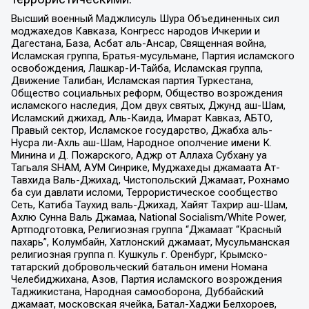
Высший военный Маджлисуль Шура Объединенных сил
моджахедов Кавказа, Конгресс народов Ичкерии и
Дагестана, База, Асбат аль-Ансар, Священная война,
Исламская группа, Братья-мусульмане, Партия исламского
освобождения, Лашкар-И-Тайба, Исламская группа,
Движение Талибан, Исламская партия Туркестана,
Общество социальных реформ, Общество возрождения
исламского наследия, Дом двух святых, Джунд аш-Шам,
Исламский джихад, Аль-Каида, Имарат Кавказ, АБТО,
Правый сектор, Исламское государство, Джабха аль-
Нусра ли-Ахль аш-Шам, Народное ополчение имени К.
Минина и Д. Пожарского, Аджр от Аллаха Субхану уа
Тагьаля SHAM, АУМ Синрике, Муджахеды джамаата Ат-
Тавхида Валь-Джихад, Чистопольский Джамаат, Рохнамо
ба суи давлати исломи, Террористическое сообщество
Сеть, Катиба Таухид валь-Джихад, Хайят Тахрир аш-Шам,
Ахлю Сунна Валь Джамаа, National Socialism/White Power,
Артподготовка, Религиозная группа “Джамаат “Красный
пахарь”, Колумбайн, Хатлонский джамаат, Мусульманская
религиозная группа п. Кушкуль г. Оренбург, Крымско-
татарский добровольческий батальон имени Номана
Челебиджихана, Азов, Партия исламского возрождения
Таджикистана, Народная самооборона, Дуббайский
джамаат, московская ячейка, Батал-Хаджи Белхороев,