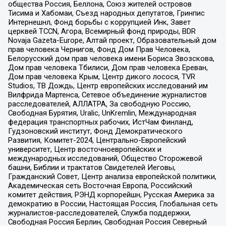
общества Россия, Беллона, Союз жителей островов
Тисима и Хабомаи, Съезд народных депутатов, Гринпис
Интернешнл, Фонд борьбы с коррупцией Инк, Завет
церквей TCCN, Агора, Всемирный фонд природы, BDR
Novaja Gazeta-Europe, Алтай проект, Образовательный дом
прав человека Чернигов, Фонд Дом Прав Человека,
Белорусский дом прав человека имени Бориса Звозскова,
Дом прав человека Тбилиси, Дом прав человека Ереван,
Дом прав человека Крым, Центр дикого лосося, TVR
Studios, ТВ Дождь, Центр европейских исследований им
Вилфрида Мартенса, Сетевое объединение журналистов
расследователей, АЛЛАТРА, За свободную Россию,
Свободная Бурятия, Uralic, UnKremlin, Международная
федерация транспортных рабочих, ИстЧам Финланд,
Гудзоновский институт, Фонд Демократического
Развития, Комитет-2024, Центрально-Европейский
университет, Центр восточноевропейских и
международных исследований, Общество Сторожевой
башни, Библии и трактатов Свидетелей Иеговы,
Гражданский Совет, Центр анализа европейской политики,
Академическая сеть Восточная Европа, Российский
комитет действия, РЭНД корпорейшн, Русская Америка за
демократию в России, Настоящая Россия, Глобальная сеть
журналистов-расследователей, Служба поддержки,
Свободная Россия Берлин, Свободная Россия Северный