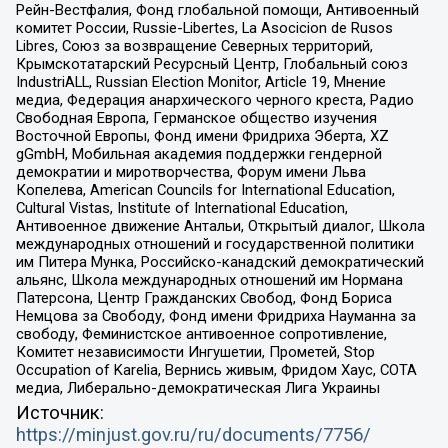
Рейн-Вестфалия, Фонд глобальной помощи, Антивоенный
комитет России, Russie-Libertes, La Asocicion de Rusos
Libres, Союз за возвращение Северных территорий,
Крымскотатарский Ресурсный Центр, Глобальный союз
IndustriALL, Russian Election Monitor, Article 19, Мнение
медиа, Федерация анархического черного креста, Радио
Свободная Европа, Германское общество изучения
Восточной Европы, Фонд имени Фридриха Эберта, XZ
gGmbH, Мобильная академия поддержки гендерной
демократии и миротворчества, Форум имени Льва
Копелева, American Councils for International Education,
Cultural Vistas, Institute of International Education,
Антивоенное движение Антальи, Открытый диалог, Школа
международных отношений и государственной политики
им Питера Мунка, Российско-канадский демократический
альянс, Школа международных отношений им Нормана
Патерсона, Центр Гражданских Свобод, Фонд Бориса
Немцова за Свободу, Фонд имени Фридриха Науманна за
свободу, Феминистское антивоенное сопротивление,
Комитет независимости Ингушетии, Прометей, Stop
Occupation of Karelia, Вернись живым, Фридом Хаус, СОТА
медиа, Либерально-демократическая Лига Украины
Источник:
https://minjust.gov.ru/ru/documents/7756/