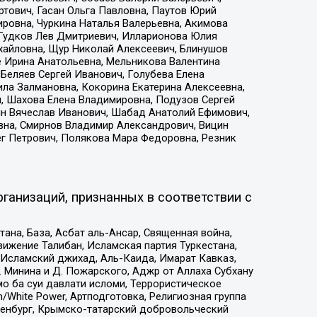
тович, Гасан Ольга Павловна, Паутов Юрий
ровна, Чуркина Наталья Валерьевна, Акимова
 Гудков Лев Дмитриевич, Илларионова Юлия
ихайловна, Щур Николай Алексеевич, Блинушов
е Ирина Анатольевна, Мельникова Валентина
Беляев Сергей Иванович, Голубева Елена
ила Залмановна, Кокорина Екатерина Алексеевна,
, Шахова Елена Владимировна, Подузов Сергей
ин Вячеслав Иванович, Шабад Анатолий Ефимович,
вна, Смирнов Владимир Александрович, Вицин
ег Петрович, Полякова Мара Федоровна, Резник
ганизаций, признанных в соответствии с
на, База, Асбат аль-Ансар, Священная война,
ижение Талибан, Исламская партия Туркестана,
Исламский джихад, Аль-Каида, Имарат Кавказ,
 Минина и Д. Пожарского, Аджр от Аллаха Субхану
о ба суи давлати исломи, Террористическое
/White Power, Артподготовка, Религиозная группа
Оренбург, Крымско-татарский добровольческий