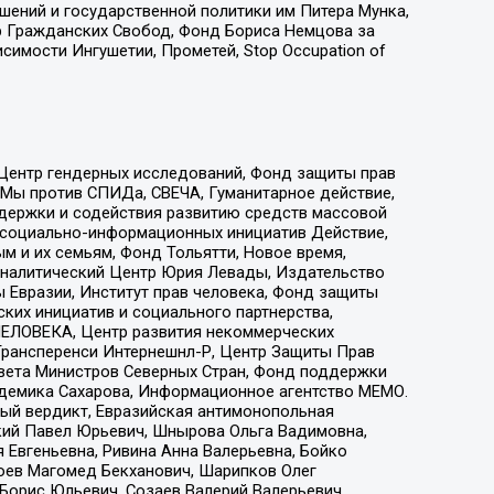
ошений и государственной политики им Питера Мунка,
 Гражданских Свобод, Фонд Бориса Немцова за
имости Ингушетии, Прометей, Stop Occupation of
 Центр гендерных исследований, Фонд защиты прав
 Мы против СПИДа, СВЕЧА, Гуманитарное действие,
ддержки и содействия развитию средств массовой
р социально-информационных инициатив Действие,
 и их семьям, Фонд Тольятти, Новое время,
, Аналитический Центр Юрия Левады, Издательство
 Евразии, Институт прав человека, Фонд защиты
ких инициатив и социального партнерства,
ЕЛОВЕКА, Центр развития некоммерческих
 Трансперенси Интернешнл-Р, Центр Защиты Прав
овета Министров Северных Стран, Фонд поддержки
адемика Сахарова, Информационное агентство МЕМО.
ый вердикт, Евразийская антимонопольная
кий Павел Юрьевич, Шнырова Ольга Вадимовна,
 Евгеньевна, Ривина Анна Валерьевна, Бойко
хоев Магомед Бекханович, Шарипков Олег
Борис Юльевич, Созаев Валерий Валерьевич,