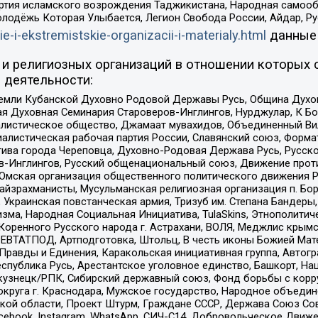
ртия исламского возрождения Таджикистана, Народная самооб
олодёжь Которая Улыбается, Легион Свобода России, Айдар, Р
ie-i-ekstremistskie-organizacii-i-materialy.html
данные
и религиозных организаций в отношении которых 
 деятельности:
земли Кубанской Духовно Родовой Державы Русь, Община Духо
 Духовная Семинария Староверов-Инглингов, Нурджулар, К Бо
листическое общество, Джамаат мувахидов, Объединенный Вил
иалистическая рабочая партия России, Славянский союз, Форма
ива города Череповца, Духовно-Родовая Держава Русь, Русск
-Инглингов, Русский общенациональный союз, Движение против
 Омская организация общественного политического движения Р
йзрахманисты, Мусульманская религиозная организация п. Бо
краинская повстанческая армия, Тризуб им. Степана Бандеры, Бр
зма, Народная Социальная Инициатива, TulaSkins, Этнополитич
оренного Русского народа г. Астрахани, ВОЛЯ, Меджлис крымс
РЕВТАТПОД, Артподготовка, Штольц, В честь иконы Божией Мате
равды и Единения, Каракольская инициативная группа, Автогра
спублика Русь, Арестантское уголовное единство, Башкорт, Наци
окузнецк/РПК, Сибирский державный союз, Фонд борьбы с кор
округа г. Краснодара, Мужское государство, Народное объедин
ой области, Проект Штурм, Граждане СССР, Держава Союз Сов
Facebook, Instagram, WhatsApp, СИЧ-С14, Добровольческое Движ