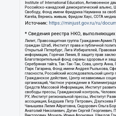
Institute of International Education, Антивоенн
Российско-канадский демократический альянс, 
Свободу, Фонд имени Фридриха Науманна за свобо
Karelia, Вернись живым, Фридом Хаус, СОТА меди
Источник:
https://minjust.gov.ru/ru/doc
* Сведения реестра НКО, выполняющих 
Лилит, Правозащитная группа Гражданин.Армия.П
граждан Штаб, Институт права и публичной поли
Открытый Петербург, Лига Избирателей, Правова
информации, Горячая Линия, В защиту прав закл
Благотворительный фонд охраны здоровья и защи
Серебряная тайга, Так-Так-Так, Сова, центр Анн
Парк Гагарина, Фонд имени Андрея Рылькова, Сф
гласности, Российский исследовательский центр 
Гражданское действие, Центр независимых соци
организаций, Частное учреждение в Калининград
Средств Массовой Информации, Институт развити
свободы прессы, Гражданский контроль, Человек
РУ, Институт региональной прессы, Институт Ра
ассоциация, Бедушев Петр Петрович, Дзугкоева 
Чанышева Лилия Айратовна, Сидорович Ольга Бори
Анатолий Николаевич, Дугин Сергей Георгиевич, 
Викторович, Мошель Ирина Ароновна, Шведов Гри