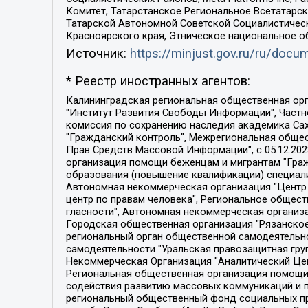
Комитет, Татарстанское Региональное Всетатар
Татарской Автономной Советской Социалистическ
Красноярского края, Этническое национальное о
Источник:
https://minjust.gov.ru/ru/doc
* Реестр иностранных агентов:
Калининградская региональная общественная организация "Экозащита!-Женсовет", Фонд содействия защите прав и свобод граждан "Общественный вердикт", Фонд "Институт Развития Свободы Информации", Частное учреждение "Информационное агентство МЕМО. РУ", Региональная общественная организация "Общественная комиссия по сохранению наследия академика Сахарова", Фонд поддержки свободы прессы, Санкт-Петербургская общественная правозащитная организация "Гражданский контроль", Межрегиональная общественная организация "Информационно-просветительский центр "Мемориал", Региональный Фонд "Центр Защиты Прав Средств Массовой Информации", с 05.12.2023 Фонд "Центр Защиты Прав Средств массовой информации", Региональная общественная благотворительная организация помощи беженцам и мигрантам "Гражданское содействие", Негосударственное образовательное учреждение дополнительного профессионального образования (повышение квалификации) специалистов "АКАДЕМИЯ ПО ПРАВАМ ЧЕЛОВЕКА", Свердловская региональная общественная организация "Сутяжник", Автономная некоммерческая организация "Центр независимых социологических исследований", Союз общественных объединений "Российский исследовательский центр по правам человека", Региональное общественное учреждение научно-информационный центр "МЕМОРИАЛ", Некоммерческая организация "Фонд защиты гласности", Автономная некоммерческая организация "Институт прав человека", Городская общественная организация "Екатеринбургское общество "МЕМОРИАЛ", Городская общественная организация "Рязанское историко-просветительское и правозащитное общество "Мемориал" (Рязанский Мемориал), Челябинский региональный орган общественной самодеятельности – женское общественное объединение "Женщины Евразии", Челябинский региональный орган общественной самодеятельности "Уральская правозащитная группа", Фонд содействия защите здоровья и социальной справедливости имени Андрея Рылькова, Автономная Некоммерческая Организация "Аналитический Центр Юрия Левады", Автономная некоммерческая организация социальной поддержки населения "Проект Апрель", Региональная общественная организация помощи женщинам и детям, находящимся в кризисной ситуации "Информационно-методический центр "Анна", Фонд содействия развитию массовых коммуникаций и правовому просвещению "Так-так-Так", Фонд содействия устойчивому развитию "Серебряная тайга", Свердловский региональный общественный фонд социальных проектов "Новое время", "Idel.Реалии", Кавказ.Реалии, Крым.Реалии, Телеканал Настоящее Время, Татаро-башкирская служба Радио Свобода (Azatliq Radiosi), Радио Свободная Европа/Радио Свобода (PCE/PC), "Сибирь.Реалии", "Фактограф", Благотворительный фонд помощи осужденным и их семьям, Автономная некоммерческая организация "Институт глобализации и социальных движений", Фонд "В защиту прав заключенных", Частное учреждение "Центр поддержки и содействия развитию средств массовой информации", Пензенский региональный общественный благотворительный фонд "Гражданский союз", "Север.Реалии", Некоммерческая организация Фонд "Правовая инициатива", 