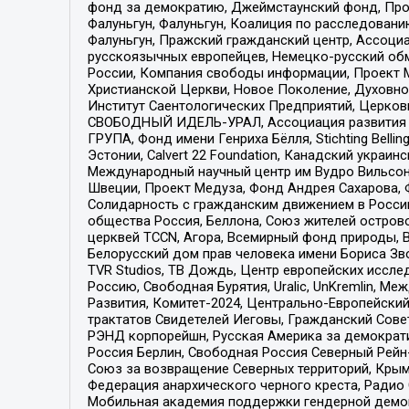
фонд за демократию, Джеймстаунский фонд, Прож
Фалуньгун, Фалуньгун, Коалиция по расследован
Фалуньгун, Пражский гражданский центр, Ассоци
русскоязычных европейцев, Немецко-русский об
России, Компания свободы информации, Проект М
Христианской Церкви, Новое Поколение, Духовн
Институт Саентологических Предприятий, Церков
СВОБОДНЫЙ ИДЕЛЬ-УРАЛ, Ассоциация развития ж
ГРУПА, Фонд имени Генриха Бёлля, Stichting Bellin
Эстонии, Calvert 22 Foundation, Канадский укра
Международный научный центр им Вудро Вильсона
Швеции, Проект Медуза, Фонд Андрея Сахарова, Ф
Солидарность с гражданским движением в России 
общества Россия, Беллона, Союз жителей острово
церквей TCCN, Агора, Всемирный фонд природы, B
Белорусский дом прав человека имени Бориса Зво
TVR Studios, ТВ Дождь, Центр европейских иссл
Россию, Свободная Бурятия, Uralic, UnKremlin, 
Развития, Комитет-2024, Центрально-Европейски
трактатов Свидетелей Иеговы, Гражданский Совет
РЭНД корпорейшн, Русская Америка за демократи
Россия Берлин, Свободная Россия Северный Рейн-В
Союз за возвращение Северных территорий, Крымско
Федерация анархического черного креста, Радио
Мобильная академия поддержки гендерной демократи