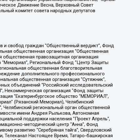
ическое Движение Весна, Верховный Совет
ельный комитет совета народных депутатов
ции социально-правовых программ "Лилит", Дальневосточное общественное движение "Маяк", Санкт-Петербургская ЛГБТ-инициативная группа "Выход", Инициативная группа ЛГБТ+ "Реверс", Алексеев Андрей Викторович, Бекбулатова Таисия Львовна, Беляев Иван Михайлович, Владыкина Елена Сергеевна, Гельман Марат Александрович, Никульшина Вероника Юрьевна, Толоконникова Надежда Андреевна, Шендерович Виктор Анатольевич, Общество с ограниченной ответственностью "Данное сообщение", Общество с ограниченной ответственностью Издательский дом "Новая глава", Айнбиндер Александра Александровна, Московский комьюнити-центр для ЛГБТ+инициатив, Благотворительный фонд развития филантропии, Deutsche Welle (Германия, Kurt-Schumacher-Strasse 3, 53113 Bonn), Борзунова Мария Михайловна, Воробьев Виктор Викторович, Голубева Анна Львовна, Константинова Алла Михайловна, Малкова Ирина Владимировна, Мурадов Мурад Абдулгалимович, Осетинская Елизавета Николаевна, Понасенков Евгений Николаевич, Ганапольский Матвей Юрьевич, Киселев Евгений Алексеевич, Борухович Ирина Григорьевна, Дремин Иван Тимофеевич, Дубровский Дмитрий Викторович, Красноярская региональная общественная организация поддержки и развития альтернативных образовательных технологий и межкультурных коммуникаций "ИНТЕРРА", Маяковская Екатерина Алексеевна, Фейгин Марк Захарович, Филимонов Андрей Викторович, Дзугкоева Регина Николаевна, Доброхотов Роман Александрович, Дудь Юрий Александрович, Елкин Сергей Владимирович, Кругликов Кирилл Игоревич, Сабунаева Мария Леонидовна, Семенов Алексей Владимирович, Шаинян Карен Багратович, Шульман Екатерина Михайловна, Асафьев Артур Валерьевич, Вахштайн Виктор Семенович, Венедиктов Алексей Алексеевич, Лушникова Екатерина Евгеньевна, Волков Леонид Михайлович, Невзоров Александр Глебович, Пархоменко Сергей Борисович, Сироткин Ярослав Николаевич, Кара-Мурза Владимир Владимирович, Баранова Наталья Владимировна, Гозман Леонид Яковлевич, Кагарлицкий Борис Юльевич, Климарев Михаил Валерьевич, Милов Владимир Станиславович, Автономная некоммерческая организация Краснодарский центр современного искусства "Типография", Моргенштерн Алишер Тагирович, Соболь Любовь Эдуардовна, Общество с ограниченной ответственностью "ЛИЗА НОРМ", Каспаров Гарри Кимович, Ходорковский Михаил Борисович, Общество с ограниченной ответственностью "Апрельские тезисы", Данилович Ирина Брониславовна, Кашин Олег Владимирович, Петров Николай Владимирович, Пивоваров Алексей Владимирович, Соколов Михаил Владимирович, Цветкова Юлия Владимировна, Чичваркин Евгений Александрович, Комитет против пыток/Команда против пыток, Общество с ограниченной ответственностью "Первый научный", Общество с ограниченной ответственностью "Вертолет и ко", Белоцерковская Вероника Борисовна, Кац Максим Евгеньевич, Лазарева Татьяна Юрьевна, Шаведдинов Руслан Табризович, Яшин Илья Валерьевич, Общество с ограниченной ответственностью "Иноагент ААВ", Алешковский Дмитрий Петрович, Альбац Евгения Марковна, Быков Дмитрий Львович, Галямина Юлия Евгеньевна, Лойко Сергей Леонидович, Мартынов Кирилл Константинович, Медведев Сергей Александрович, Крашенинников Федор Геннадиевич, Гордеева Катерина Вл