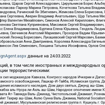
ньевна, Щаров Сергей Алексадрович, Цирульников Борис Альбер
ислакова-Паркер Марина Петровна, Кочеткова Татьяна Владими
сандровна, Рачинский Ян Збигневич, Жемкова Елена Борисовна,
лана Сергеевна, Аверин Владимир Анатольевич, Щур Татьяна М
фтер Валентин Михайлович, Симонов Алексей Кириллович, Флиг
женова Светлана Куприяновна, Максимов Сергей Владимирович, 
кс Елена Владимировна, Буртина Елена Юрьевна, Гендель Людм
евна, Свечников Анатолий Мариевич, Прохоров Вадим Юрьевич
инский Леонид Борисович, Лукашевский Сергей Маркович, Бахм
Добровольская Анна Дмитриевна, Королева Александра Евгенье
евинсон Лев Семенович, Локшина Татьяна Иосифовна, Орлов Ол
ignAgent.aspx
данные на
24.03.2022
ций, в том числе иностранных и международных ор
ции террористическими:
ил моджахедов Кавказа, Конгресс народов Ичкерии и Дагеста
ламского освобождения, Лашкар-И-Тайба, Исламская группа, Дв
ения исламского наследия, Дом двух святых, Джунд аш-Шам, 
жабха аль-Нусра ли-Ахль аш-Шам, Народное ополчение имени К.
ата Ат-Тавхида Валь-Джихад, Чистопольский Джамаат, Рохнам
ят Тахрир аш-Шам, Ахлю Сунна Валь Джамаа, National Socialism
ий джамаат, Мусульманская религиозная группа п. Кушкуль г. 