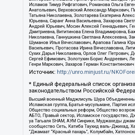
Исламов Тимур Рифгатович, Романова Ольга Евге
Анатольевич, Верховский Александр Маркович, П
Татьяна Николаевна, Золотарева Екатерина Алек
Юрьевна, Саранг Анна Васильевна, Захарова Свет
Андрей Юрьевич, Мосин Алексей Геннадьевич, Ге
Дмитриевна, Вититинова Елена Владимировна, Ба
Николаевна, Ганнушкина Светлана Алексеевна, За
Шуманов Илья Вячеславович, Арапова Галина Юрь
Васильевич, Протасова Ирина Вячеславовна, Лит
Сухих Дарья Николаевна, Орлов Олег Петрович, 
Сергей Ефимович, Золотухин Борис Андреевич, Л
Генри Маркович, Захаров Герман Константинович
Источник:
http://unro.minjust.ru/NKOFore
* Единый федеральный список организа
законодательством Российской Федера
Высший военный Маджлисуль Шура Объединенных с
Исламская группа, Братья-мусульмане, Партия ис
Общество социальных реформ, Общество возрожд
АБТО, Правый сектор, Исламское государство, Д
уа Тагьаля SHAM, АУМ Синрике, Муджахеды джама
сообщество Сеть, Катиба Таухид валь-Джихад, Хай
“Джамаат “Красный пахарь”, Колумбайн, Хатлонск