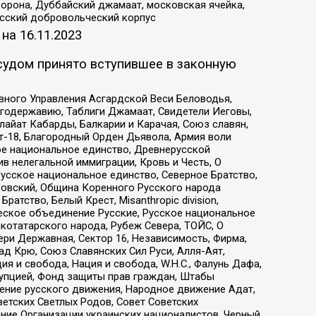
орона, Дуббайский джамаат, московская ячейка,
усский добровольческий корпус
 на
16.11.2023
судом принято вступившее в законную
вного Управления Асгардской Веси Беловодья,
годержавию, Таблиги Джамаат, Свидетели Иеговы,
айат Кабарды, Балкарии и Карачая, Союз славян,
т-18, Благородный Орден Дьявола, Армия воли
ое национальное единство, Древнерусской
 нелегальной иммиграции, Кровь и Честь, О
усское национальное единство, Северное Братство,
ровский, Община Коренного Русского народа
атство, Белый Крест, Misanthropic division,
еское объединение Русские, Русское национальное
котатарского народа, Рубеж Севера, ТОЙС, О
ри Державная, Сектор 16, Независимость, Фирма,
д Крю, Союз Славянских Сил Руси, Алля-Аят,
я и свобода, Нация и свобода, W.H.С., Фалунь Дафа,
рупцией, Фонд защиты прав граждан, Штабы
ение русского движения, Народное движение Адат,
етских Светлых Родов, Совет Советских
ение Организации украинских националистов, Черный