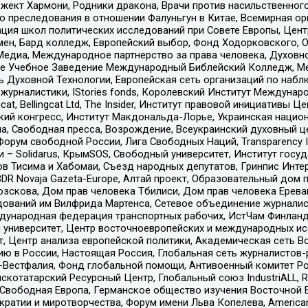
ект Хармони, Родники дракона, Врачи против насильственного
ию преследования в отношении Фалуньгун в Китае, Всемирная о
ация школ политических исследований при Совете Европы, Цен
мен, Бард колледж, Европейский выбор, Фонд Ходорковского,
едиа, Международное партнерство за права человека, Духовно
ое Учебное Заведение Международный Библейский Колледж, М
ь Духовной Технологии, Европейская сеть организаций по наб
урналистики, IStories fonds, Королевский Институт Между
gcat, Bellingcat Ltd, The Insider, Институт правовой инициатив
инский конгресс, Институт Макдональда-Лорье, Украинская нац
, Свободная пресса, Возрождение, Всеукраинский духовный цен
орум свободной России, Лига Свободных Наций, Transparеncy I
– Solidarus, КрымSOS, Свободный университет, Институт госу
в Тисима и Хабомаи, Съезд народных депутатов, Гринпис Инте
DR Novaja Gazeta-Europe, Алтай проект, Образовательный дом 
зскова, Дом прав человека Тбилиси, Дом прав человека Ерева
едований им Вилфрида Мартенса, Сетевое объединение журнали
Международная федерация транспортных рабочих, ИстЧам Финлан
й университет, Центр восточноевропейских и международных и
, Центр анализа европейской политики, Академическая сеть Во
ю в России, Настоящая Россия, Глобальная сеть журналистов
естфалия, Фонд глобальной помощи, Антивоенный комитет России,
татарский Ресурсный Центр, Глобальный союз IndustriALL, Russi
 Свободная Европа, Германское общество изучения Восточной 
и и миротворчества, Форум имени Льва Копелева, American Counci