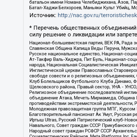
батальон имени Номана Челебиджихана, Азов, Па
Батал-Хаджи Белхороев, Маньяки Культ Убийц, М
Источник:
http://nac.gov.ru/terroristichesk
* Перечень общественных объединений 
силу решение о ликвидации или запрете
Национал-большевистская партия, ВЕК РА, Рада 
Славянская Община Капища Веды Перуна, Мужская
Русское национальное единство, Национал-социа
Ат-Такфир Валь-Хиджра, Пит Буль, Национал-соц
народа, Национальная Социалистическая Инициат
Инглистической церкви Православных Староверов
свободе совести и о религиозных объединениях,
Клуб Болельщиков Футбольного Клуба Динамо, Фа
Щелковского района, Правый сектор, УНА - УНСО, У
Религиозное объединение последователей инглии
объединение Атака, Мечеть Мирмамеда, Община К
противодействии экстремистской деятельности, 
Молодежная правозащитная группа МПГ, Курсом П
Благотворительный пансионат Ак Умут, Русская ре
Иртыш Ultras, Русский Патриотический клуб-Нов
Навального, Совет граждан СССР Прикубанского 
Народный совет граждан РСФСР СССР Архангельск
Социалистических Районов, Meta Platforms Inc, 