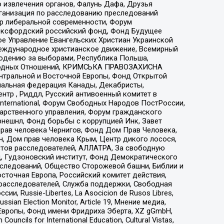
 извлечения органов, Фалунь Дафа, Друзья
рганизация по расследованию преследований
тр либеральной современности, Форум
 Оксфордский российский фонд, Фонд Будущее
е Управление Евангельских Христиан Украинской
еждународное христианское движение, Всемирный
людению за выборами, Республика Польша,
народных Отношений, КРИМСЬКА ПРАВОЗАХИСНА
ы Центральной и Восточной Европы, Фонд Открытой
иональная федерация Канады, Декабристы,
тр , Риддл, Русский антивоенный комитет в
nternational, Форум Свободных Народов ПостРоссии,
дарственного управления, Форум гражданского
рнешнл, Фонд борьбы с коррупцией Инк, Завет
прав человека Чернигов, Фонд Дом Прав Человека,
н, Дом прав человека Крым, Центр дикого лосося,
стов расследователей, АЛЛАТРА, За свободную
д, Гудзоновский институт, Фонд Демократического
сследований, Общество Сторожевой башни, Библии и
сточная Европа, Российский комитет действия,
-расследователей, Служба поддержки, Свободная
 Russie-Libertes, La Asocicion de Rusos Libres,
an Election Monitor, Article 19, Мнение медиа,
Европы, Фонд имени Фридриха Эберта, XZ gGmbH,
ls for International Education, Cultural Vistas,