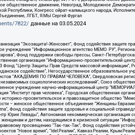
ское общественное движение, Невоград, Молодежное Демократ
ой Республики, Конгресс ойрат-калмыцкого народа, Исполнит
бъединение, ЛГБТ, Я.МЫ Сергей Фургал
uments/7822/
данные на
03.05.2024
Общество с ограниченной ответственностью "Радио Свободная Европа/Радио Свобода", Чешское информационное агентство "MEDIUM-ORIENT", Красноярская региональная общественная организация "Мы против СПИДа", Камалягин Денис Николаевич, Маркелов Сергей Евгеньевич, Пономарев Лев Александрович, Савицкая Людмила Алексеевна, Автономная некоммерческая организация "Центр по работе с проблемой насилия "НАСИЛИЮ.НЕТ", Межрегиональный профессиональный союз работников здравоохранения "Альянс врачей", Юридическое лицо, зарегистрированное в Латвийской Республике, SIA "Medusa Project" (регистрационный номер 40103797863, дата регистрации 10.06.2014), Некоммерческая организация "Фонд по борьбе с коррупцией", Автономная некоммерческая организация "Институт права и публичной политики", Баданин Роман Сергеевич, Гликин Максим Александрович, Железнова Мария Михайловна, Лукьянова Юлия Сергеевна, Маетная Елизавета Витальевна, Маняхин Петр Борисович, Чуракова Ольга Владимировна, Ярош Юлия Петровна, Юридическое лицо "The Insider SIA", зарегистрированное в Риге, Латвийская Республика (дата регистрации 26.06.2015), являющееся администратором доменного имени интернет-издания "The Insider SIA", https://theins.ru, Постернак Алексей Евгеньевич, Рубин Михаил Аркадьевич, Анин Роман Александрович, Юридическое лицо Istories fonds, зарегистрированное в Латвийской Республике (регистрационный номер 50008295751, дата регистрации 24.02.2020), Великовский Дмитрий Александрович, Долинина Ирина Николаевна, Мароховская Алеся Алексеевна, Шлейнов Роман Юрьевич, Шмагун Олеся Валентиновна, Общество с ограниченной ответственностью "Альтаир 2021", Общество с ограниченной ответственностью "Вега 2021", Общество с ограниченной ответственностью "Главный редактор 2021", Общество с ограниченной ответственностью "Ромашки монолит", Важенков Артем Валерьевич, Ивановская областная общественная организация "Центр гендерных исследований", Гурман Юрий Альбертович, Медиапроект "ОВД-Инфо", Егоров Владимир Владимирович, Жилинский Владимир Александрович, Общество с ограниченной ответственностью "ЗП", Иванова София Юрьевна, Карезина Инна Павловна, Кильтау Екатерина Викторовна, Петров Алексей Викторович, Пискунов Сергей Евгеньевич, Смирнов Сергей Сергеевич, Тихонов Михаил Сергеевич, Общество с ограниченной ответственностью "ЖУРНАЛИСТ-ИНОСТРАННЫЙ АГЕНТ", Арапова Галина Юрьевна, Вольтская Татьяна Анатольевна, Американская компания "Mason G.E.S. Anonymous Foundation" (США), являющаяся владельцем интернет-издания https://mnews.world/, Компания "Stichting Bellingcat", зарегистрированная в Нидерландах (дата регистрации 11.07.2018), Захаров Андрей Вячеславович, Клепиковская Екатерина Дмитриевна, Общество с ограниченной ответственностью "МЕМО", Перл Роман Александрович, Симонов Евгений Алексеевич, Соловьева Елена Анатольевна, Сотников Даниил Владимирович, Сурначева Елизавета Дмитриевна, Автономная некоммерческая организация по защите прав человека и информированию населения "Якутия – Наше Мнение", Общество с ограниченной ответственностью "Москоу диджитал медиа", с 26.01.2023 Общество с ограниченной ответственностью "Чайка Белые сады", Ветошкина Валерия Валерьевна, Заговора Максим Александрович, Межрегиональное общественное движение "Российская ЛГБТ - сеть", Оленичев Максим Владимирович, Павлов Иван Юрьевич, Скворцова Елена Сергеевна, Общество с ограниченной ответственностью "Как бы инагент", Кочетков Игорь Викторович, Общество с ограниченной ответственностью "Честные выборы", Еланчик Олег Александрович, Общество с ограниченной ответственностью "Нобелевский призыв", Гималова Регина Эмилевна, Григорьев Андрей Валерьевич, Григорьева Алина Александровна, Ассоциация по содействию защите прав призывников, альтернативнослужащих и военнослужащих "Правозащитная группа "Гражданин.Армия.Право", Хисамова Регина Фаритовна, Автономная некоммерческая организация по реализа