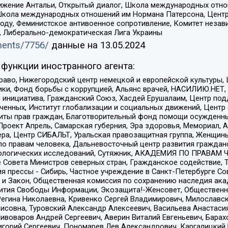
ое движение Антальи, Открытый диалог, Школа международных отн
Школа международных отношений им Нормана Патерсона, Центр
ду, Феминистское антивоенное сопротивление, Комитет независ
а, Либерально-демократическая Лига Украины
uments/7756/
данные на
13.05.2024
функции иностранного агента:
раво, Нижегородский центр немецкой и европейской культуры,
тики, Фонд борьбы с коррупцией, Альянс врачей, НАСИЛИЮ.НЕТ,
я инициатива, Гражданский Союз, Хасдей Ерушалаим, Центр по
юченных, Институт глобализации и социальных движений, Цент
ты прав граждан, Благотворительный фонд помощи осужденным
а, Проект Апрель, Самарская губерния, Эра здоровья, Мемориал
ера, Центр СИБАЛЬТ, Уральская правозащитная группа, Женщины
по правам человека, Дальневосточный центр развития гражданс
ологических исследований, Сутяжник, АКАДЕМИЯ ПО ПРАВАМ Ч
е Совета Министров северных стран, Гражданское содействие,
я прессы - Сибирь, Частное учреждение в Санкт-Петербурге С
 и Закон, Общественная комиссия по сохранению наследия ак
звития Свободы Информации, Экозащита!-Женсовет, Общественн
Регина Николаевна, Кривенко Сергей Владимирович, Милославс
совна, Туровский Александр Алексеевич, Васильева Анастасия
Пивоваров Андрей Сергеевич, Аверин Виталий Евгеньевич, Бара
горий Сергеевич, Пономарев Лев Александрович, Каргалицкий 