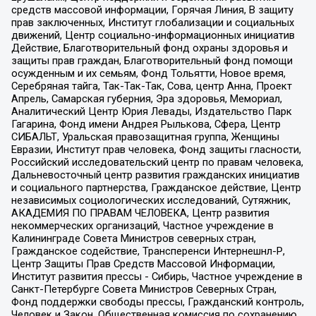
средств массовой информации, Горячая Линия, В защиту
прав заключенных, Институт глобализации и социальных
движений, Центр социально-информационных инициатив
Действие, Благотворительный фонд охраны здоровья и
защиты прав граждан, Благотворительный фонд помощи
осужденным и их семьям, Фонд Тольятти, Новое время,
Серебряная тайга, Так-Так-Так, Сова, центр Анна, Проект
Апрель, Самарская губерния, Эра здоровья, Мемориал,
Аналитический Центр Юрия Левады, Издательство Парк
Гагарина, Фонд имени Андрея Рылькова, Сфера, Центр
СИБАЛЬТ, Уральская правозащитная группа, Женщины
Евразии, Институт прав человека, Фонд защиты гласности,
Российский исследовательский центр по правам человека,
Дальневосточный центр развития гражданских инициатив
и социального партнерства, Гражданское действие, Центр
независимых социологических исследований, Сутяжник,
АКАДЕМИЯ ПО ПРАВАМ ЧЕЛОВЕКА, Центр развития
некоммерческих организаций, Частное учреждение в
Калининграде Совета Министров северных стран,
Гражданское содействие, Трансперенси Интернешнл-Р,
Центр Защиты Прав Средств Массовой Информации,
Институт развития прессы - Сибирь, Частное учреждение в
Санкт-Петербурге Совета Министров Северных Стран,
Фонд поддержки свободы прессы, Гражданский контроль,
Человек и Закон, Общественная комиссия по сохранению