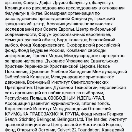
органов, Фалунь Дафа, Друзья Фалуньгун, Фалуньгун,
Коалиция по расследованию преследования в отношении
Фалуньгун в Китае, Всемирная организация по
расследованию преследований Фалуньгун, Пражский
гражданский центр, Ассоциация школ политических
исследований при Совете Европы, Центр либеральной
современности, Форум русскоязычных европейцев,
Немецко-русский обмен, Бард колледж, Европейский
выбор, Фонд Ходорковского, Оксфордский российский
фонд, Фонд Будущее России, Компания свободы
информации, Проект Медиа, Международное партнерство
за права человека, Духовное Управление Евангельских
Христиан Украинской Христианской Церкви, Новое
Поколение, Духовное Учебное Заведение Международный
Библейский Колледж, Международное христианское
движение, Всемирный Институт Саентологических
Предприятий, Церковь Духовной Технологии, Европейская
сеть организаций по наблюдению за выборами,
Республика Польша, СВОБОДНЫЙ ИДЕЛЬ-УРАЛ,
Ассоциация развития журналистики, IStories fonds,
Королевский Институт Международных Отношений,
КРИМСЬКА ПРАВОЗАХИСНА ГРУПА, Фонд имени Генриха
Бёлля, Stichting Bellingcat, Bellingcat Ltd, The Insider, Институт
правовой инициативы Центральной и Восточной Европы,
Фонд Открытой Эстонии, Calvert 22 Foundation, Канадский