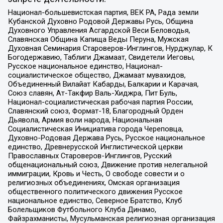
Национал-большевистская партия, ВЕК РА, Рада земли
Кубанской Духовно Родовой Державы Русь, Община
Духовного Управления Асгардской Веси Беловодья,
Славянская Община Капища Веды Перуна, Мужская
Духовная Семинария Староверов-Инглингов, Нурджулар, К
Богодержавию, Таблиги Джамаат, Свидетели Иеговы,
Русское национальное единство, Национал-
социалистическое общество, Джамаат мувахидов,
Объединенный Вилайат Кабарды, Балкарии и Карачая,
Союз славян, Ат-Такфир Валь-Хиджра, Пит Буль,
Национал-социалистическая рабочая партия России,
Славянский союз, Формат-18, Благородный Орден
Дьявола, Армия воли народа, Национальная
Социалистическая Инициатива города Череповца,
Духовно-Родовая Держава Русь, Русское национальное
единство, Древнерусской Инглистической церкви
Православных Староверов-Инглингов, Русский
общенациональный союз, Движение против нелегальной
иммиграции, Кровь и Честь, О свободе совести и о
религиозных объединениях, Омская организация
общественного политического движения Русское
национальное единство, Северное Братство, Клуб
Болельщиков Футбольного Клуба Динамо,
Файзрахманисты, Мусульманская религиозная организация