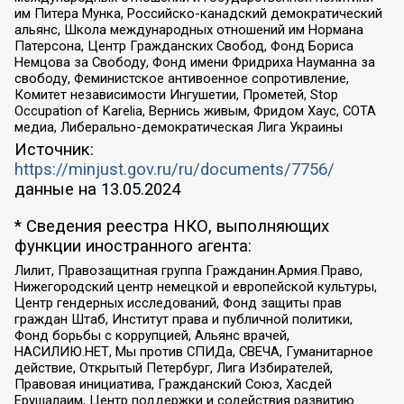
им Питера Мунка, Российско-канадский демократический
альянс, Школа международных отношений им Нормана
Патерсона, Центр Гражданских Свобод, Фонд Бориса
Немцова за Свободу, Фонд имени Фридриха Науманна за
свободу, Феминистское антивоенное сопротивление,
Комитет независимости Ингушетии, Прометей, Stop
Occupation of Karelia, Вернись живым, Фридом Хаус, СОТА
медиа, Либерально-демократическая Лига Украины
Источник:
https://minjust.gov.ru/ru/documents/7756/
данные на
13.05.2024
* Сведения реестра НКО, выполняющих
функции иностранного агента:
Лилит, Правозащитная группа Гражданин.Армия.Право,
Нижегородский центр немецкой и европейской культуры,
Центр гендерных исследований, Фонд защиты прав
граждан Штаб, Институт права и публичной политики,
Фонд борьбы с коррупцией, Альянс врачей,
НАСИЛИЮ.НЕТ, Мы против СПИДа, СВЕЧА, Гуманитарное
действие, Открытый Петербург, Лига Избирателей,
Правовая инициатива, Гражданский Союз, Хасдей
Ерушалаим, Центр поддержки и содействия развитию