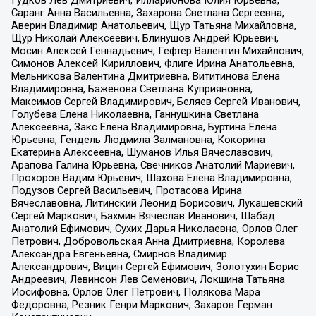
Гудков Лев Дмитриевич, Илларионова Юлия Юрьевна,
Саранг Анна Васильевна, Захарова Светлана Сергеевна,
Аверин Владимир Анатольевич, Щур Татьяна Михайловна,
Щур Николай Алексеевич, Блинушов Андрей Юрьевич,
Мосин Алексей Геннадьевич, Гефтер Валентин Михайлович,
Симонов Алексей Кириллович, Флиге Ирина Анатольевна,
Мельникова Валентина Дмитриевна, Вититинова Елена
Владимировна, Баженова Светлана Куприяновна,
Максимов Сергей Владимирович, Беляев Сергей Иванович,
Голубева Елена Николаевна, Ганнушкина Светлана
Алексеевна, Закс Елена Владимировна, Буртина Елена
Юрьевна, Гендель Людмила Залмановна, Кокорина
Екатерина Алексеевна, Шуманов Илья Вячеславович,
Арапова Галина Юрьевна, Свечников Анатолий Мариевич,
Прохоров Вадим Юрьевич, Шахова Елена Владимировна,
Подузов Сергей Васильевич, Протасова Ирина
Вячеславовна, Литинский Леонид Борисович, Лукашевский
Сергей Маркович, Бахмин Вячеслав Иванович, Шабад
Анатолий Ефимович, Сухих Дарья Николаевна, Орлов Олег
Петрович, Добровольская Анна Дмитриевна, Королева
Александра Евгеньевна, Смирнов Владимир
Александрович, Вицин Сергей Ефимович, Золотухин Борис
Андреевич, Левинсон Лев Семенович, Локшина Татьяна
Иосифовна, Орлов Олег Петрович, Полякова Мара
Федоровна, Резник Генри Маркович, Захаров Герман