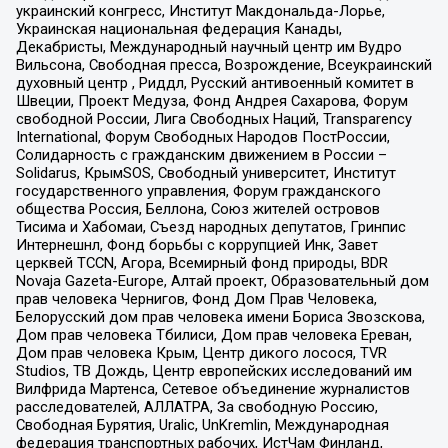
украинский конгресс, Институт Макдональда-Лорье,
Украинская национальная федерация Канады,
Декабристы, Международный научный центр им Вудро
Вильсона, Свободная пресса, Возрождение, Всеукраинский
духовный центр , Риддл, Русский антивоенный комитет в
Швеции, Проект Медуза, Фонд Андрея Сахарова, Форум
свободной России, Лига Свободных Наций, Transparеncy
International, Форум Свободных Народов ПостРоссии,
Солидарность с гражданским движением в России –
Solidarus, КрымSOS, Свободный университет, Институт
государственного управления, Форум гражданского
общества Россия, Беллона, Союз жителей островов
Тисима и Хабомаи, Съезд народных депутатов, Гринпис
Интернешнл, Фонд борьбы с коррупцией Инк, Завет
церквей TCCN, Агора, Всемирный фонд природы, BDR
Novaja Gazeta-Europe, Алтай проект, Образовательный дом
прав человека Чернигов, Фонд Дом Прав Человека,
Белорусский дом прав человека имени Бориса Звозскова,
Дом прав человека Тбилиси, Дом прав человека Ереван,
Дом прав человека Крым, Центр дикого лосося, TVR
Studios, ТВ Дождь, Центр европейских исследований им
Вилфрида Мартенса, Сетевое объединение журналистов
расследователей, АЛЛАТРА, За свободную Россию,
Свободная Бурятия, Uralic, UnKremlin, Международная
федерация транспортных рабочих, ИстЧам Финланд,