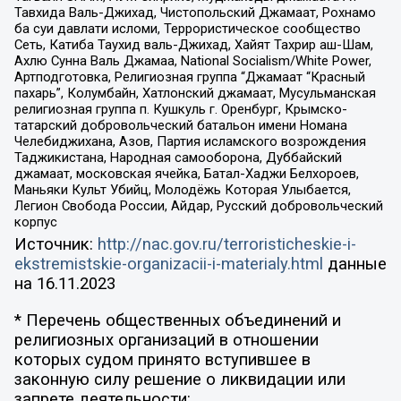
Тавхида Валь-Джихад, Чистопольский Джамаат, Рохнамо
ба суи давлати исломи, Террористическое сообщество
Сеть, Катиба Таухид валь-Джихад, Хайят Тахрир аш-Шам,
Ахлю Сунна Валь Джамаа, National Socialism/White Power,
Артподготовка, Религиозная группа “Джамаат “Красный
пахарь”, Колумбайн, Хатлонский джамаат, Мусульманская
религиозная группа п. Кушкуль г. Оренбург, Крымско-
татарский добровольческий батальон имени Номана
Челебиджихана, Азов, Партия исламского возрождения
Таджикистана, Народная самооборона, Дуббайский
джамаат, московская ячейка, Батал-Хаджи Белхороев,
Маньяки Культ Убийц, Молодёжь Которая Улыбается,
Легион Свобода России, Айдар, Русский добровольческий
корпус
Источник:
http://nac.gov.ru/terroristicheskie-i-
ekstremistskie-organizacii-i-materialy.html
данные
на
16.11.2023
* Перечень общественных объединений и
религиозных организаций в отношении
которых судом принято вступившее в
законную силу решение о ликвидации или
запрете деятельности: