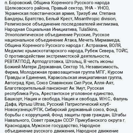
п. Боровский, Община Коренного Русского народа
Щелковского района, Правый сектор, УНА - УНСО,
Украинская повстанческая армия, Тризуб им. Степана
Бандеры, Братство, Белый Крест, Misanthropic division,
Религиозное объединение последователей инглиизма,
Народная Социальная Инициатива, TulaSkins,
Этнополитическое объединение Русские, Русское
национальное объединение Атака, Мечеть Мирмамеда,
Община Коренного Русского народа г. Астрахани, ВОЛЯ,
Меджлис крымскотатарского народа, Рубеж Севера, ТОЙС,
О противодействии экстремистской деятельности,
РЕВТАТПОД, Артподготовка, Штольц, В честь иконы
Божией Матери Державная, Сектор 16, Независимость,
Фирма, Молодежная правозащитная группа МПГ, Курсом
Правды и Единения, Каракольская инициативная группа,
Автоград Крю, Союз Славянских Сил Руси, Алля-Аят,
Благотворительный пансионат Ак Умут, Русская
республика Русь, Арестантское уголовное единство,
Башкорт, Нация и свобода, Нация и свобода, W.H.С., Фалунь
Дафа, Иртыш Ultras, Русский Патриотический клуб-
Новокузнецк/РПК, Сибирский державный союз, Фонд
борьбы с коррупцией, Фонд защиты прав граждан, Штабы
Навального, Совет граждан СССР Прикубанского округа г.
Краснодара, Мужское государство, Народное
объединение русского движения, Народное движение