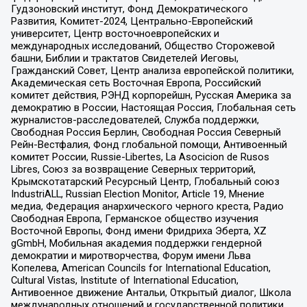
Гудзоновский институт, Фонд Демократического
Развития, Комитет-2024, Центрально-Европейский
университет, Центр восточноевропейских и
международных исследований, Общество Сторожевой
башни, Библии и трактатов Свидетелей Иеговы,
Гражданский Совет, Центр анализа европейской политики,
Академическая сеть Восточная Европа, Российский
комитет действия, РЭНД корпорейшн, Русская Америка за
демократию в России, Настоящая Россия, Глобальная сеть
журналистов-расследователей, Служба поддержки,
Свободная Россия Берлин, Свободная Россия Северный
Рейн-Вестфалия, Фонд глобальной помощи, Антивоенный
комитет России, Russie-Libertes, La Asocicion de Rusos
Libres, Союз за возвращение Северных территорий,
Крымскотатарский Ресурсный Центр, Глобальный союз
IndustriALL, Russian Election Monitor, Article 19, Мнение
медиа, Федерация анархического черного креста, Радио
Свободная Европа, Германское общество изучения
Восточной Европы, Фонд имени Фридриха Эберта, XZ
gGmbH, Мобильная академия поддержки гендерной
демократии и миротворчества, Форум имени Льва
Копелева, American Councils for International Education,
Cultural Vistas, Institute of International Education,
Антивоенное движение Антальи, Открытый диалог, Школа
международных отношений и государственной политики