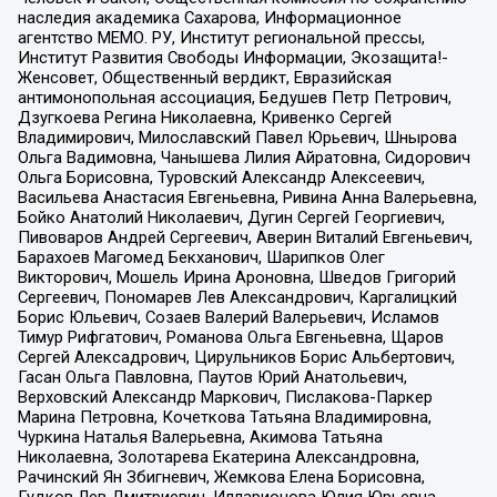
наследия академика Сахарова, Информационное
агентство МЕМО. РУ, Институт региональной прессы,
Институт Развития Свободы Информации, Экозащита!-
Женсовет, Общественный вердикт, Евразийская
антимонопольная ассоциация, Бедушев Петр Петрович,
Дзугкоева Регина Николаевна, Кривенко Сергей
Владимирович, Милославский Павел Юрьевич, Шнырова
Ольга Вадимовна, Чанышева Лилия Айратовна, Сидорович
Ольга Борисовна, Туровский Александр Алексеевич,
Васильева Анастасия Евгеньевна, Ривина Анна Валерьевна,
Бойко Анатолий Николаевич, Дугин Сергей Георгиевич,
Пивоваров Андрей Сергеевич, Аверин Виталий Евгеньевич,
Барахоев Магомед Бекханович, Шарипков Олег
Викторович, Мошель Ирина Ароновна, Шведов Григорий
Сергеевич, Пономарев Лев Александрович, Каргалицкий
Борис Юльевич, Созаев Валерий Валерьевич, Исламов
Тимур Рифгатович, Романова Ольга Евгеньевна, Щаров
Сергей Алексадрович, Цирульников Борис Альбертович,
Гасан Ольга Павловна, Паутов Юрий Анатольевич,
Верховский Александр Маркович, Пислакова-Паркер
Марина Петровна, Кочеткова Татьяна Владимировна,
Чуркина Наталья Валерьевна, Акимова Татьяна
Николаевна, Золотарева Екатерина Александровна,
Рачинский Ян Збигневич, Жемкова Елена Борисовна,