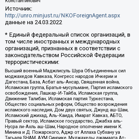
Константинович
Источник:
http://unro.minjust.ru/NKOForeignAgent.aspx
данные на
24.03.2022
* Единый федеральный список организаций, в
том числе иностранных и международных
организаций, признанных в соответствии с
законодательством Российской Федерации
террористическими:
Высший военный Маджлисуль Шура Объединенных сил
моджахедов Кавказа, Конгресс народов Ичкерии и
Дагестана, База, Асбат аль-Ансар, Священная война,
Исламская группа, Братья-мусульмане, Партия исламского
освобождения, Лашкар-И-Тайба, Исламская группа,
Движение Талибан, Исламская партия Туркестана,
Общество социальных реформ, Общество возрождения
исламского наследия, Дом двух святых, Джунд аш-Шам,
Исламский джихад, Аль-Каида, Имарат Кавказ, АБТО,
Правый сектор, Исламское государство, Джабха аль-
Нусра ли-Ахль аш-Шам, Народное ополчение имени К.
Минина и Д. Пожарского, Аджр от Аллаха Субхану уа
Тагьаля SHAM, АУМ Синрике, Муджахеды джамаата Ат-