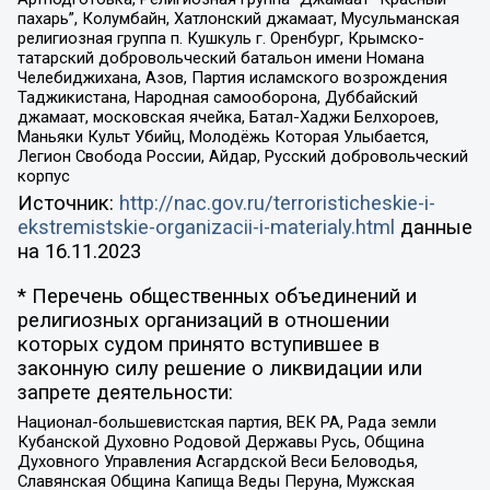
пахарь”, Колумбайн, Хатлонский джамаат, Мусульманская
религиозная группа п. Кушкуль г. Оренбург, Крымско-
татарский добровольческий батальон имени Номана
Челебиджихана, Азов, Партия исламского возрождения
Таджикистана, Народная самооборона, Дуббайский
джамаат, московская ячейка, Батал-Хаджи Белхороев,
Маньяки Культ Убийц, Молодёжь Которая Улыбается,
Легион Свобода России, Айдар, Русский добровольческий
корпус
Источник:
http://nac.gov.ru/terroristicheskie-i-
ekstremistskie-organizacii-i-materialy.html
данные
на
16.11.2023
* Перечень общественных объединений и
религиозных организаций в отношении
которых судом принято вступившее в
законную силу решение о ликвидации или
запрете деятельности:
Национал-большевистская партия, ВЕК РА, Рада земли
Кубанской Духовно Родовой Державы Русь, Община
Духовного Управления Асгардской Веси Беловодья,
Славянская Община Капища Веды Перуна, Мужская