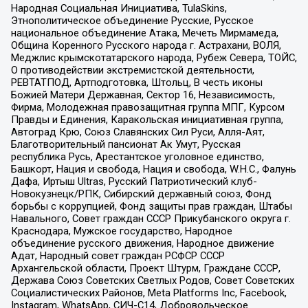
Народная Социальная Инициатива, TulaSkins,
Этнополитическое объединение Русские, Русское
национальное объединение Атака, Мечеть Мирмамеда,
Община Коренного Русского народа г. Астрахани, ВОЛЯ,
Меджлис крымскотатарского народа, Рубеж Севера, ТОЙС,
О противодействии экстремистской деятельности,
РЕВТАТПОД, Артподготовка, Штольц, В честь иконы
Божией Матери Державная, Сектор 16, Независимость,
Фирма, Молодежная правозащитная группа МПГ, Курсом
Правды и Единения, Каракольская инициативная группа,
Автоград Крю, Союз Славянских Сил Руси, Алля-Аят,
Благотворительный пансионат Ак Умут, Русская
республика Русь, Арестантское уголовное единство,
Башкорт, Нация и свобода, Нация и свобода, W.H.С., Фалунь
Дафа, Иртыш Ultras, Русский Патриотический клуб-
Новокузнецк/РПК, Сибирский державный союз, Фонд
борьбы с коррупцией, Фонд защиты прав граждан, Штабы
Навального, Совет граждан СССР Прикубанского округа г.
Краснодара, Мужское государство, Народное
объединение русского движения, Народное движение
Адат, Народный совет граждан РСФСР СССР
Архангельской области, Проект Штурм, Граждане СССР,
Держава Союз Советских Светлых Родов, Совет Советских
Социалистических Районов, Meta Platforms Inc, Facebook,
Instagram, WhatsApp, СИЧ-С14, Добровольческое