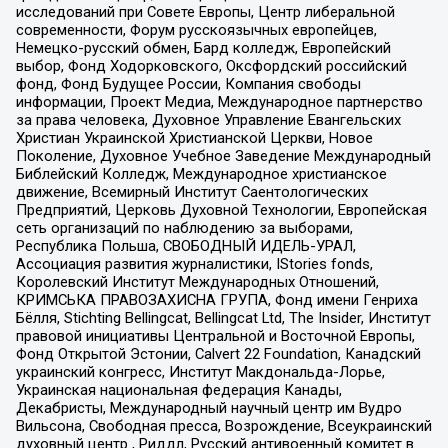
исследований при Совете Европы, Центр либеральной
современности, Форум русскоязычных европейцев,
Немецко-русский обмен, Бард колледж, Европейский
выбор, Фонд Ходорковского, Оксфордский российский
фонд, Фонд Будущее России, Компания свободы
информации, Проект Медиа, Международное партнерство
за права человека, Духовное Управление Евангельских
Христиан Украинской Христианской Церкви, Новое
Поколение, Духовное Учебное Заведение Международный
Библейский Колледж, Международное христианское
движение, Всемирный Институт Саентологических
Предприятий, Церковь Духовной Технологии, Европейская
сеть организаций по наблюдению за выборами,
Республика Польша, СВОБОДНЫЙ ИДЕЛЬ-УРАЛ,
Ассоциация развития журналистики, IStories fonds,
Королевский Институт Международных Отношений,
КРИМСЬКА ПРАВОЗАХИСНА ГРУПА, Фонд имени Генриха
Бёлля, Stichting Bellingcat, Bellingcat Ltd, The Insider, Институт
правовой инициативы Центральной и Восточной Европы,
Фонд Открытой Эстонии, Calvert 22 Foundation, Канадский
украинский конгресс, Институт Макдональда-Лорье,
Украинская национальная федерация Канады,
Декабристы, Международный научный центр им Вудро
Вильсона, Свободная пресса, Возрождение, Всеукраинский
духовный центр , Риддл, Русский антивоенный комитет в