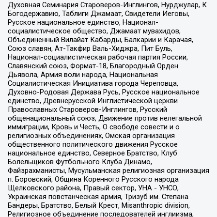
Духовная Семинария Староверов-Инглингов, Нурджулар, К
Богодержавию, Таблиги Джамаат, Свидетели Иеговы,
Русское национальное единство, Национал-
социалистическое общество, Джамаат мувахидов,
Объединенный Вилайат Кабарды, Балкарии и Карачая,
Союз славян, Ат-Такфир Валь-Хиджра, Пит Буль,
Национал-социалистическая рабочая партия России,
Славянский союз, Формат-18, Благородный Орден
Дьявола, Армия воли народа, Национальная
Социалистическая Инициатива города Череповца,
Духовно-Родовая Держава Русь, Русское национальное
единство, Древнерусской Инглистической церкви
Православных Староверов-Инглингов, Русский
общенациональный союз, Движение против нелегальной
иммиграции, Кровь и Честь, О свободе совести и о
религиозных объединениях, Омская организация
общественного политического движения Русское
национальное единство, Северное Братство, Клуб
Болельщиков Футбольного Клуба Динамо,
Файзрахманисты, Мусульманская религиозная организация
п. Боровский, Община Коренного Русского народа
Щелковского района, Правый сектор, УНА - УНСО,
Украинская повстанческая армия, Тризуб им. Степана
Бандеры, Братство, Белый Крест, Misanthropic division,
Религиозное объединение последователей инглиизма,