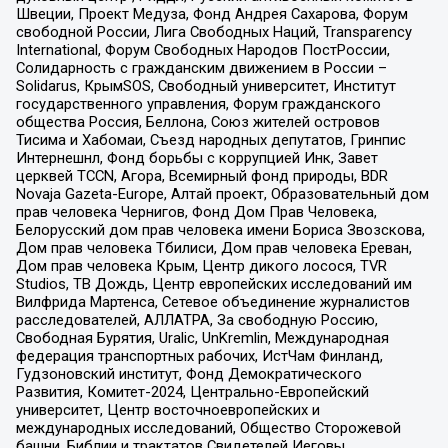
Швеции, Проект Медуза, Фонд Андрея Сахарова, Форум
свободной России, Лига Свободных Наций, Transparеncy
International, Форум Свободных Народов ПостРоссии,
Солидарность с гражданским движением в России –
Solidarus, КрымSOS, Свободный университет, Институт
государственного управления, Форум гражданского
общества Россия, Беллона, Союз жителей островов
Тисима и Хабомаи, Съезд народных депутатов, Гринпис
Интернешнл, Фонд борьбы с коррупцией Инк, Завет
церквей TCCN, Агора, Всемирный фонд природы, BDR
Novaja Gazeta-Europe, Алтай проект, Образовательный дом
прав человека Чернигов, Фонд Дом Прав Человека,
Белорусский дом прав человека имени Бориса Звозскова,
Дом прав человека Тбилиси, Дом прав человека Ереван,
Дом прав человека Крым, Центр дикого лосося, TVR
Studios, ТВ Дождь, Центр европейских исследований им
Вилфрида Мартенса, Сетевое объединение журналистов
расследователей, АЛЛАТРА, За свободную Россию,
Свободная Бурятия, Uralic, UnKremlin, Международная
федерация транспортных рабочих, ИстЧам Финланд,
Гудзоновский институт, Фонд Демократического
Развития, Комитет-2024, Центрально-Европейский
университет, Центр восточноевропейских и
международных исследований, Общество Сторожевой
башни, Библии и трактатов Свидетелей Иеговы,