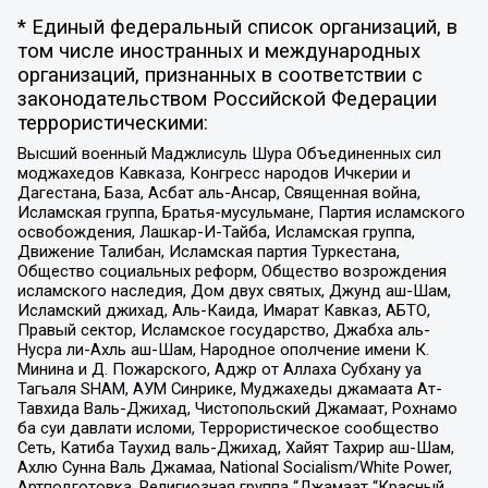
* Единый федеральный список организаций, в
том числе иностранных и международных
организаций, признанных в соответствии с
законодательством Российской Федерации
террористическими:
Высший военный Маджлисуль Шура Объединенных сил
моджахедов Кавказа, Конгресс народов Ичкерии и
Дагестана, База, Асбат аль-Ансар, Священная война,
Исламская группа, Братья-мусульмане, Партия исламского
освобождения, Лашкар-И-Тайба, Исламская группа,
Движение Талибан, Исламская партия Туркестана,
Общество социальных реформ, Общество возрождения
исламского наследия, Дом двух святых, Джунд аш-Шам,
Исламский джихад, Аль-Каида, Имарат Кавказ, АБТО,
Правый сектор, Исламское государство, Джабха аль-
Нусра ли-Ахль аш-Шам, Народное ополчение имени К.
Минина и Д. Пожарского, Аджр от Аллаха Субхану уа
Тагьаля SHAM, АУМ Синрике, Муджахеды джамаата Ат-
Тавхида Валь-Джихад, Чистопольский Джамаат, Рохнамо
ба суи давлати исломи, Террористическое сообщество
Сеть, Катиба Таухид валь-Джихад, Хайят Тахрир аш-Шам,
Ахлю Сунна Валь Джамаа, National Socialism/White Power,
Артподготовка, Религиозная группа “Джамаат “Красный