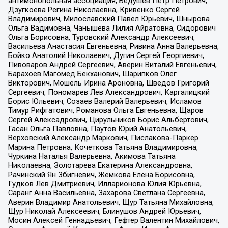
антимонопольная ассоциация, Бедушев Петр Петрович,
Дзугкоева Регина Николаевна, Кривенко Сергей
Владимирович, Милославский Павел Юрьевич, Шнырова
Ольга Вадимовна, Чанышева Лилия Айратовна, Сидорович
Ольга Борисовна, Туровский Александр Алексеевич,
Васильева Анастасия Евгеньевна, Ривина Анна Валерьевна,
Бойко Анатолий Николаевич, Дугин Сергей Георгиевич,
Пивоваров Андрей Сергеевич, Аверин Виталий Евгеньевич,
Барахоев Магомед Бекханович, Шарипков Олег
Викторович, Мошель Ирина Ароновна, Шведов Григорий
Сергеевич, Пономарев Лев Александрович, Каргалицкий
Борис Юльевич, Созаев Валерий Валерьевич, Исламов
Тимур Рифгатович, Романова Ольга Евгеньевна, Щаров
Сергей Алексадрович, Цирульников Борис Альбертович,
Гасан Ольга Павловна, Паутов Юрий Анатольевич,
Верховский Александр Маркович, Пислакова-Паркер
Марина Петровна, Кочеткова Татьяна Владимировна,
Чуркина Наталья Валерьевна, Акимова Татьяна
Николаевна, Золотарева Екатерина Александровна,
Рачинский Ян Збигневич, Жемкова Елена Борисовна,
Гудков Лев Дмитриевич, Илларионова Юлия Юрьевна,
Саранг Анна Васильевна, Захарова Светлана Сергеевна,
Аверин Владимир Анатольевич, Щур Татьяна Михайловна,
Щур Николай Алексеевич, Блинушов Андрей Юрьевич,
Мосин Алексей Геннадьевич, Гефтер Валентин Михайлович,