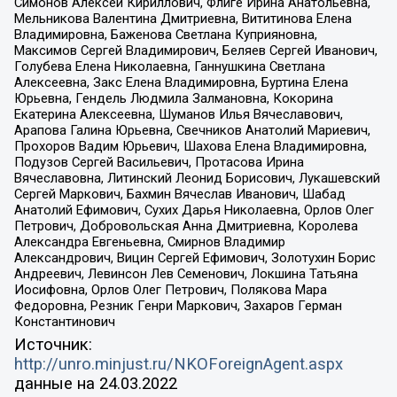
Симонов Алексей Кириллович, Флиге Ирина Анатольевна,
Мельникова Валентина Дмитриевна, Вититинова Елена
Владимировна, Баженова Светлана Куприяновна,
Максимов Сергей Владимирович, Беляев Сергей Иванович,
Голубева Елена Николаевна, Ганнушкина Светлана
Алексеевна, Закс Елена Владимировна, Буртина Елена
Юрьевна, Гендель Людмила Залмановна, Кокорина
Екатерина Алексеевна, Шуманов Илья Вячеславович,
Арапова Галина Юрьевна, Свечников Анатолий Мариевич,
Прохоров Вадим Юрьевич, Шахова Елена Владимировна,
Подузов Сергей Васильевич, Протасова Ирина
Вячеславовна, Литинский Леонид Борисович, Лукашевский
Сергей Маркович, Бахмин Вячеслав Иванович, Шабад
Анатолий Ефимович, Сухих Дарья Николаевна, Орлов Олег
Петрович, Добровольская Анна Дмитриевна, Королева
Александра Евгеньевна, Смирнов Владимир
Александрович, Вицин Сергей Ефимович, Золотухин Борис
Андреевич, Левинсон Лев Семенович, Локшина Татьяна
Иосифовна, Орлов Олег Петрович, Полякова Мара
Федоровна, Резник Генри Маркович, Захаров Герман
Константинович
Источник:
http://unro.minjust.ru/NKOForeignAgent.aspx
данные на
24.03.2022