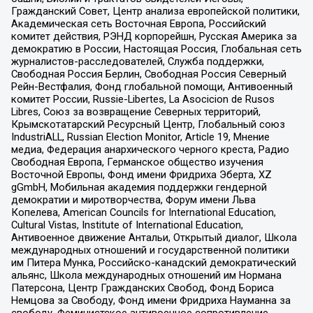
Гражданский Совет, Центр анализа европейской политики,
Академическая сеть Восточная Европа, Российский
комитет действия, РЭНД корпорейшн, Русская Америка за
демократию в России, Настоящая Россия, Глобальная сеть
журналистов-расследователей, Служба поддержки,
Свободная Россия Берлин, Свободная Россия Северный
Рейн-Вестфалия, Фонд глобальной помощи, Антивоенный
комитет России, Russie-Libertes, La Asocicion de Rusos
Libres, Союз за возвращение Северных территорий,
Крымскотатарский Ресурсный Центр, Глобальный союз
IndustriALL, Russian Election Monitor, Article 19, Мнение
медиа, Федерация анархического черного креста, Радио
Свободная Европа, Германское общество изучения
Восточной Европы, Фонд имени Фридриха Эберта, XZ
gGmbH, Мобильная академия поддержки гендерной
демократии и миротворчества, Форум имени Льва
Копелева, American Councils for International Education,
Cultural Vistas, Institute of International Education,
Антивоенное движение Антальи, Открытый диалог, Школа
международных отношений и государственной политики
им Питера Мунка, Российско-канадский демократический
альянс, Школа международных отношений им Нормана
Патерсона, Центр Гражданских Свобод, Фонд Бориса
Немцова за Свободу, Фонд имени Фридриха Науманна за
свободу, Феминистское антивоенное сопротивление,