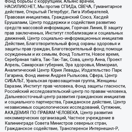
Фонд борьбы с коррупцией, Альянс врачей,
НАСИЛИЮ.НЕТ, Мы против СПИДа, СВЕЧА, Гуманитарное
действие, Открытый Петербург, Лига Избирателей,
Правовая инициатива, Гражданский Союз, Хасдей
Ерушалаим, Центр поддержки и содействия развитию
средств массовой информации, Горячая Линия, В защиту
прав заключенных, Институт глобализации и социальных
движений, Центр социально-информационных инициатив
Действие, Благотворительный фонд охраны здоровья и
защиты прав граждан, Благотворительный фонд помощи
осужденным и их семьям, Фонд Тольятти, Новое время,
Серебряная тайга, Так-Так-Так, Сова, центр Анна, Проект
Апрель, Самарская губерния, Эра здоровья, Мемориал,
Аналитический Центр Юрия Левады, Издательство Парк
Гагарина, Фонд имени Андрея Рылькова, Сфера, Центр
СИБАЛЬТ, Уральская правозащитная группа, Женщины
Евразии, Институт прав человека, Фонд защиты гласности,
Российский исследовательский центр по правам человека,
Дальневосточный центр развития гражданских инициатив
и социального партнерства, Гражданское действие, Центр
независимых социологических исследований, Сутяжник,
АКАДЕМИЯ ПО ПРАВАМ ЧЕЛОВЕКА, Центр развития
некоммерческих организаций, Частное учреждение в
Калининграде Совета Министров северных стран,
Гражданское содействие, Трансперенси Интернешнл-Р,