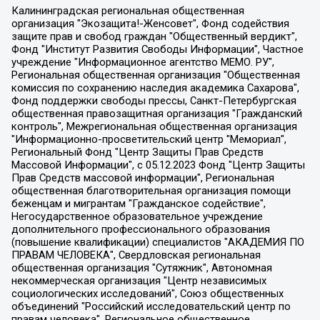
Калининградская региональная общественная организация "Экозащита!-Женсовет", Фонд содействия защите прав и свобод граждан "Общественный вердикт", Фонд "Институт Развития Свободы Информации", Частное учреждение "Информационное агентство МЕМО. РУ", Региональная общественная организация "Общественная комиссия по сохранению наследия академика Сахарова", Фонд поддержки свободы прессы, Санкт-Петербургская общественная правозащитная организация "Гражданский контроль", Межрегиональная общественная организация "Информационно-просветительский центр "Мемориал", Региональный Фонд "Центр Защиты Прав Средств Массовой Информации", с 05.12.2023 Фонд "Центр Защиты Прав Средств массовой информации", Региональная общественная благотворительная организация помощи беженцам и мигрантам "Гражданское содействие", Негосударственное образовательное учреждение дополнительного профессионального образования (повышение квалификации) специалистов "АКАДЕМИЯ ПО ПРАВАМ ЧЕЛОВЕКА", Свердловская региональная общественная организация "Сутяжник", Автономная некоммерческая организация "Центр независимых социологических исследований", Союз общественных объединений "Российский исследовательский центр по правам человека", Региональное общественное учреждение научно-информационный центр "МЕМОРИАЛ", Некоммерческая организация "Фонд защиты гласности", Автономная некоммерческая организация "Институт прав человека", Городская общественная организация "Екатеринбургское общество "МЕМОРИАЛ", Городская общественная организация "Рязанское историко-просветительское и правозащитное общество "Мемориал" (Рязанский Мемориал), Челябинский региональный орган общественной самодеятельности – женское общественное объединение "Женщины Евразии", Челябинский региональный орган общественной самодеятельности "Уральская правозащитная группа", Фонд содействия защите здоровья и социальной справедливости имени Андрея Рылькова, Автономная Некоммерческая Организация "Аналитический Центр Юрия Левады", Автономная некоммерческая организация социальной поддержки населения "Проект Апрель", Региональная общественная организация помощи женщинам и детям, находящимся в кризисной ситуации "Информационно-методический центр "Анна", Фонд содействия развитию массовых коммуникаций и правовому просвещению "Так-так-Так", Фонд содействия устойчивому развитию "Серебряная тайга", Свердловский региональный общественный фонд социальных проектов "Новое время", "Idel.Реалии", Кавказ.Реалии, Крым.Реалии, Телеканал Настоящее Время, Татаро-башкирская служба Радио Свобода (Azatliq Radiosi), Радио Свободная Европа/Радио Свобода (PCE/PC), "Сибирь.Реалии", "Фактограф", Благотворительный фонд помощи осужденным и их семьям, Автономная некоммерческая организация "Институт глобализации и социальных движений", Фонд "В защиту прав заключенных", Частное учреждение "Центр поддержки и содействия развитию средств массовой информации", Пензенский региональный общественный благотворительный фонд "Гражданский союз", "Север.Реалии", Некоммерческая организация Фонд "Правовая инициатива", Общество с ограниченной ответственностью "Радио Свободная Европа/Радио Свобода", Чешское информационное агентство "MEDIUM-ORIENT", Красноярская региональная общественная организация "Мы против СПИДа", Камалягин Денис Николаевич, Маркелов Сергей Евгеньевич, Пономарев Лев Александрович, Савицкая Людмила Алексеевна, Автономная некоммерческая организация "Центр по работе с проблемой насилия "НАСИЛИЮ.НЕТ", Межрегиональный профессиональный союз работников здравоохранения "Альянс врачей", Юридическое лицо, зарегистрированное в Латвийской Республике, SIA "Medusa Project" (регистрационный номер 40103797863, дата регистрации 10.06.2014), Некоммерческая организация "Фонд по борьбе с коррупцией", Автономная некоммерческая организация "Институт права и публичной политики", Баданин Роман Сергеевич, Гликин Максим Александрович, Железнова Мария Михайловна, Лукьянова Юлия Сергеевна, Маетная Елизавета Витальевна, Маняхин Петр Борисович, Чуракова Ольга Владимировна, Ярош Юлия Петровна, Юридическое лицо "The Insider SIA", зарегистрированное в Риге, Латвийская Республика (дата регистрации 26.06.2015), являющееся администратором доменного имени интернет-издания "The Insider SIA", https://theins.ru, Постернак Алексей Евгеньевич, Рубин Михаил Аркадьевич, Анин Роман Александрович, Юридическое лицо Istories fonds, зарегистрированное в Латвийской Республике (регистрационный номер 50008295751, дата регистрации 24.02.2020), Великовский Дмитрий Александрович, Долинина Ирина Николаевна, Мароховская Алеся Алексеевна, Шлейнов Роман Юрьевич, Шмагун Олеся Валентиновна, Общество с ограниченной ответственностью "Альтаир 2021", Общество с ограниченной ответственностью "Вега 2021", Общество с ограниченной ответственностью "Главный редактор 2021", Общество с ограниченной ответственностью "Ромашки монолит", Важенков Артем Валерьевич, Ивановская областная общественная организация "Центр гендерных исследований", Гурман Юрий Альбертович, Медиапроект "ОВД-Инфо", Егоров Владимир Владимирович, Жилинский Владимир Александрович, Общество с ограниченной ответственностью "ЗП", Иванова София Юрьевна, Карезина Инна Павловна, Кильтау Екатерина Викторовна, Петров Алексей Викторович, Пискунов Сергей Евгеньевич, Смирнов Сергей Сергеевич, Тихонов Михаил Сергеевич, Общество с ограниченной ответственностью "ЖУРНАЛИСТ-ИНОСТРАННЫЙ АГЕНТ", Арапова Галина Юрьевна, Вольтская Татьяна Анатольевна, Американская компания "Mason G.E.S. Anonymous Foundation" (США), являющаяся владельцем интернет-издания https://mnews.world/, Компания "Stichting Bellingcat", зарегистрированная в Нидерландах (дата регистрации 11.07.2018), Захаров Андрей Вячеславович, Клепиковская Екатерина Дмитриевна, Общество с ограниченной ответственностью "МЕМО", Перл Роман Александрович, Симонов Евгений Алексеевич, Соловьева Елена Анатольевна, Сотников Даниил Владимирович, Сурначева Елизавета Дмитриевна, Автономная некоммерческая организация по защите прав человека и информированию населения "Якутия – Наше Мнение", Общество с ограниченной ответственностью "Москоу диджитал медиа", с 26.01.2023 Общество с ограниченной ответственностью "Чайка Белые сады", Ветошкина Валерия Валерьевна, Заговора Максим Александрович, Межрегиональное общественное движение "Российская ЛГБТ - сеть", Оленичев Максим Владимирович, Павлов Иван Юрьевич, Скворцова Елена Сергеевна, Общество с ограниченной ответственностью "Как бы инагент", Кочетков Игорь Викторович, Общество с ограниченной ответственностью "Честные выборы", Еланчик Олег Александрович, Общество с ограниченной ответственностью "Нобелевский призыв", Гималова Регина Эмилевна, Григорьев Андрей Валерьевич, Григорьева Алина Александровна, Ассоциация по содействию защите прав призывников, альтернативнослужащих и военнослужащих "Правозащитная группа "Гражданин.Армия.Право", Хисамова Регина Фаритовна, Автономная некоммерческая организация по реализации социально-правовых программ "Лилит", Дальневосточное общественное движение "Маяк", Санкт-Петербургская ЛГБТ-инициативная группа "Выход", Инициативная группа ЛГБТ+ "Реверс", Алексеев Андрей Викторович, Бекбулатова Таисия Львовна, Беляев Иван Михайлович, Владыкина Елена Сергеевна, Гельман Марат Александрович, Никульшина Вероника Юрьевна, Толоконникова Надежда Андреевна, Шендерович Виктор Анатольевич, Общество с ограниченной ответственностью "Данное сообщение", Общество с ограниченной ответственностью Издательский дом "Новая глава", Айнбиндер Александра Александровна, Московский комьюнити-центр для ЛГБТ+инициатив, Благотворительный фонд развития филантропии, Deutsche Welle (Германия, Kurt-Schumacher-Strasse 3, 53113 Bonn), Борзунова Мария Михайловна, Воробьев Виктор Викторович, Голубева Анна Львовна, Константинова Алла Михайловна, Малкова Ирина Владимировна, Мурадов Мурад Абдулгалимович, Осетинская Елизавета Николаевна, Понасенков Евгений Николаевич, Ганапольский Матвей Юрьевич, Киселев Евгений Алексеевич, Борухович Ирина Григорьевна, Дремин Иван Тимофеевич, Дубровский Дмитрий Викторович, Красноярская региональная общественная организация поддержки и развития альтернативных образовательных технологий и межкультурных коммуникаций "ИНТЕРРА", Маяковская Екатерина Алексеевна, Фейгин Марк Захарович, Филимонов Андрей Викторович, Дзугкоева Регина Николаевна, Доброхотов Роман Александрович, Дудь Юрий Александрович, Елкин Сергей Владимирович, Кругликов Кирилл Игоревич, Сабунаева Мария Леонидовна, Семенов Алексей Владимирович, Шаинян Карен Багратович, Шульман Екатерина Михайловна, Асафьев Артур Валерьевич, Вахштайн Виктор Семенович, Венедиктов Алексей Алексеевич, Лушникова Екатерина Евгеньевна, Волков Леонид Михайлович, Невзоров Александр Глебович, Пархоменко Сергей Борисович, Сироткин Ярослав Николаевич, Кара-Мурза Владимир Владимирович, Баранова Наталья Владимировна, Гозман Леонид Яковлевич, Кагарлицкий Борис Юльевич, Климарев Михаил Валерьевич, Милов Владимир Станиславович, Автономная некоммерческая организация Краснодарский центр современного искусства "Типография", Моргенштерн Алишер Тагирович, Соболь Любовь Эдуардовна, Общество с ограниченной ответственностью "ЛИЗА НОРМ", Каспаров Гарри Кимович, Ходорковский Михаил Борисович, Общество с ограниченной ответственностью "Апрельские тезисы", Данилович Ирина Брониславовна, Кашин Олег Владимирович, Петров Николай Владимирович, Пивоваров Алексей Владимирович, Соколов Михаил Владимирович, Цветкова Юлия Владимировна, Чичваркин Евгений Александрович, Комитет против пыток/Команда против пыток, Общество с ограниченной ответственностью "Первый научный", Общество с ограниченной ответственностью "Вертолет и ко", Белоцерковская Вероника Борисовна, Кац Максим Евгеньевич, Лазарева Татьяна Юрьевна, Шаведдинов Руслан Табризович, Яшин Илья Валерьевич, Общество с ограниченной ответственностью "Иноагент ААВ", Алешковский Дмитрий Петрович, Альбац Евгения Марковна, Быков Дмитрий Львович, Галямина Юлия Евгеньевна, Лойко Сергей Леонидович, Мартынов Кирилл Константинович, Медведев Сергей Александрович, Крашенинников Федор Геннадиевич, Гордеева Катерина Вл