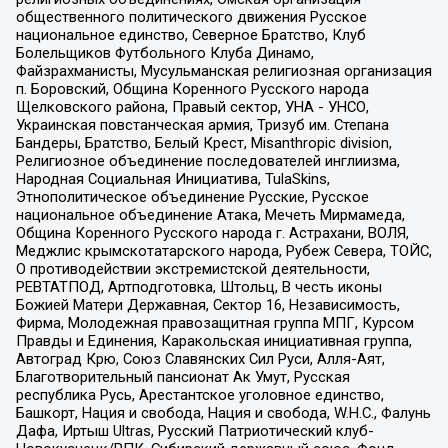
общественного политического движения Русское
национальное единство, Северное Братство, Клуб
Болельщиков Футбольного Клуба Динамо,
Файзрахманисты, Мусульманская религиозная организация
п. Боровский, Община Коренного Русского народа
Щелковского района, Правый сектор, УНА - УНСО,
Украинская повстанческая армия, Тризуб им. Степана
Бандеры, Братство, Белый Крест, Misanthropic division,
Религиозное объединение последователей инглиизма,
Народная Социальная Инициатива, TulaSkins,
Этнополитическое объединение Русские, Русское
национальное объединение Атака, Мечеть Мирмамеда,
Община Коренного Русского народа г. Астрахани, ВОЛЯ,
Меджлис крымскотатарского народа, Рубеж Севера, ТОЙС,
О противодействии экстремистской деятельности,
РЕВТАТПОД, Артподготовка, Штольц, В честь иконы
Божией Матери Державная, Сектор 16, Независимость,
Фирма, Молодежная правозащитная группа МПГ, Курсом
Правды и Единения, Каракольская инициативная группа,
Автоград Крю, Союз Славянских Сил Руси, Алля-Аят,
Благотворительный пансионат Ак Умут, Русская
республика Русь, Арестантское уголовное единство,
Башкорт, Нация и свобода, Нация и свобода, W.H.С., Фалунь
Дафа, Иртыш Ultras, Русский Патриотический клуб-