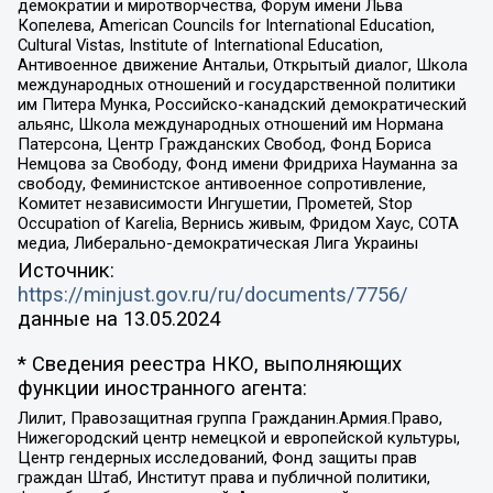
демократии и миротворчества, Форум имени Льва
Копелева, American Councils for International Education,
Cultural Vistas, Institute of International Education,
Антивоенное движение Антальи, Открытый диалог, Школа
международных отношений и государственной политики
им Питера Мунка, Российско-канадский демократический
альянс, Школа международных отношений им Нормана
Патерсона, Центр Гражданских Свобод, Фонд Бориса
Немцова за Свободу, Фонд имени Фридриха Науманна за
свободу, Феминистское антивоенное сопротивление,
Комитет независимости Ингушетии, Прометей, Stop
Occupation of Karelia, Вернись живым, Фридом Хаус, СОТА
медиа, Либерально-демократическая Лига Украины
Источник:
https://minjust.gov.ru/ru/documents/7756/
данные на
13.05.2024
* Сведения реестра НКО, выполняющих
функции иностранного агента:
Лилит, Правозащитная группа Гражданин.Армия.Право,
Нижегородский центр немецкой и европейской культуры,
Центр гендерных исследований, Фонд защиты прав
граждан Штаб, Институт права и публичной политики,