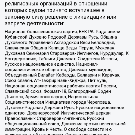
религиозных организаций в отношении
которых судом принято вступившее в
законную силу решение о ликвидации или
запрете деятельности:
Национал-большевистская партия, ВЕК РА, Рада земли
Кубанской Духовно Родовой Державы Русь, Община
Духовного Управления Асгардской Веси Беловодья,
Славянская Община Капища Веды Перуна, Мужская
Духовная Семинария Староверов-Инглингов, Нурджулар, К
Богодержавию, Таблиги Джамаат, Свидетели Иеговы,
Русское национальное единство, Национал-
социалистическое общество, Джамаат мувахидов,
Объединенный Вилайат Кабарды, Балкарии и Карачая,
Союз славян, Ат-Такфир Валь-Хиджра, Пит Буль,
Национал-социалистическая рабочая партия России,
Славянский союз, Формат-18, Благородный Орден
Дьявола, Армия воли народа, Национальная
Социалистическая Инициатива города Череповца,
Духовно-Родовая Держава Русь, Русское национальное
единство, Древнерусской Инглистической церкви
Православных Староверов-Инглингов, Русский
общенациональный союз, Движение против нелегальной
иммиграции, Кровь и Честь, О свободе совести и о
религиозных объединениях, Омская организация