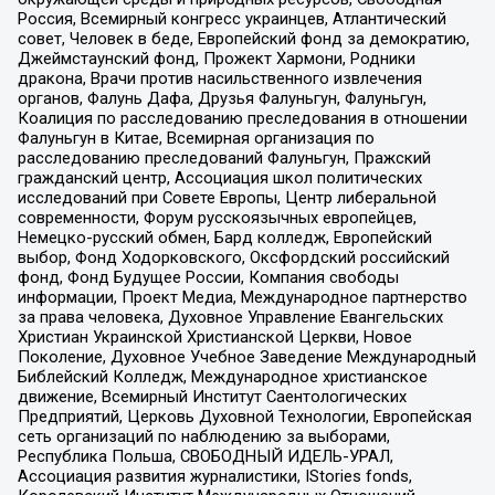
Россия, Всемирный конгресс украинцев, Атлантический
совет, Человек в беде, Европейский фонд за демократию,
Джеймстаунский фонд, Прожект Хармони, Родники
дракона, Врачи против насильственного извлечения
органов, Фалунь Дафа, Друзья Фалуньгун, Фалуньгун,
Коалиция по расследованию преследования в отношении
Фалуньгун в Китае, Всемирная организация по
расследованию преследований Фалуньгун, Пражский
гражданский центр, Ассоциация школ политических
исследований при Совете Европы, Центр либеральной
современности, Форум русскоязычных европейцев,
Немецко-русский обмен, Бард колледж, Европейский
выбор, Фонд Ходорковского, Оксфордский российский
фонд, Фонд Будущее России, Компания свободы
информации, Проект Медиа, Международное партнерство
за права человека, Духовное Управление Евангельских
Христиан Украинской Христианской Церкви, Новое
Поколение, Духовное Учебное Заведение Международный
Библейский Колледж, Международное христианское
движение, Всемирный Институт Саентологических
Предприятий, Церковь Духовной Технологии, Европейская
сеть организаций по наблюдению за выборами,
Республика Польша, СВОБОДНЫЙ ИДЕЛЬ-УРАЛ,
Ассоциация развития журналистики, IStories fonds,