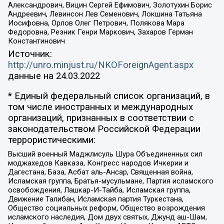
Александрович, Вицин Сергей Ефимович, Золотухин Борис
Андреевич, Левинсон Лев Семенович, Локшина Татьяна
Иосифовна, Орлов Олег Петрович, Полякова Мара
Федоровна, Резник Генри Маркович, Захаров Герман
Константинович
Источник:
http://unro.minjust.ru/NKOForeignAgent.aspx
данные на
24.03.2022
* Единый федеральный список организаций, в
том числе иностранных и международных
организаций, признанных в соответствии с
законодательством Российской Федерации
террористическими:
Высший военный Маджлисуль Шура Объединенных сил
моджахедов Кавказа, Конгресс народов Ичкерии и
Дагестана, База, Асбат аль-Ансар, Священная война,
Исламская группа, Братья-мусульмане, Партия исламского
освобождения, Лашкар-И-Тайба, Исламская группа,
Движение Талибан, Исламская партия Туркестана,
Общество социальных реформ, Общество возрождения
исламского наследия, Дом двух святых, Джунд аш-Шам,