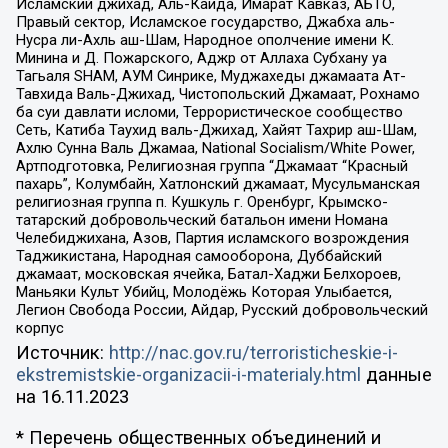
Исламский джихад, Аль-Каида, Имарат Кавказ, АБТО,
Правый сектор, Исламское государство, Джабха аль-
Нусра ли-Ахль аш-Шам, Народное ополчение имени К.
Минина и Д. Пожарского, Аджр от Аллаха Субхану уа
Тагьаля SHAM, АУМ Синрике, Муджахеды джамаата Ат-
Тавхида Валь-Джихад, Чистопольский Джамаат, Рохнамо
ба суи давлати исломи, Террористическое сообщество
Сеть, Катиба Таухид валь-Джихад, Хайят Тахрир аш-Шам,
Ахлю Сунна Валь Джамаа, National Socialism/White Power,
Артподготовка, Религиозная группа “Джамаат “Красный
пахарь”, Колумбайн, Хатлонский джамаат, Мусульманская
религиозная группа п. Кушкуль г. Оренбург, Крымско-
татарский добровольческий батальон имени Номана
Челебиджихана, Азов, Партия исламского возрождения
Таджикистана, Народная самооборона, Дуббайский
джамаат, московская ячейка, Батал-Хаджи Белхороев,
Маньяки Культ Убийц, Молодёжь Которая Улыбается,
Легион Свобода России, Айдар, Русский добровольческий
корпус
Источник:
http://nac.gov.ru/terroristicheskie-i-
ekstremistskie-organizacii-i-materialy.html
данные
на
16.11.2023
* Перечень общественных объединений и