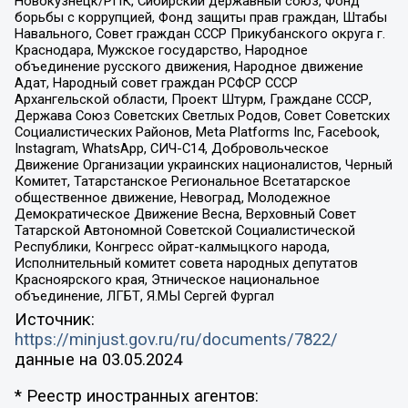
Новокузнецк/РПК, Сибирский державный союз, Фонд
борьбы с коррупцией, Фонд защиты прав граждан, Штабы
Навального, Совет граждан СССР Прикубанского округа г.
Краснодара, Мужское государство, Народное
объединение русского движения, Народное движение
Адат, Народный совет граждан РСФСР СССР
Архангельской области, Проект Штурм, Граждане СССР,
Держава Союз Советских Светлых Родов, Совет Советских
Социалистических Районов, Meta Platforms Inc, Facebook,
Instagram, WhatsApp, СИЧ-С14, Добровольческое
Движение Организации украинских националистов, Черный
Комитет, Татарстанское Региональное Всетатарское
общественное движение, Невоград, Молодежное
Демократическое Движение Весна, Верховный Совет
Татарской Автономной Советской Социалистической
Республики, Конгресс ойрат-калмыцкого народа,
Исполнительный комитет совета народных депутатов
Красноярского края, Этническое национальное
объединение, ЛГБТ, Я.МЫ Сергей Фургал
Источник:
https://minjust.gov.ru/ru/documents/7822/
данные на
03.05.2024
* Реестр иностранных агентов: