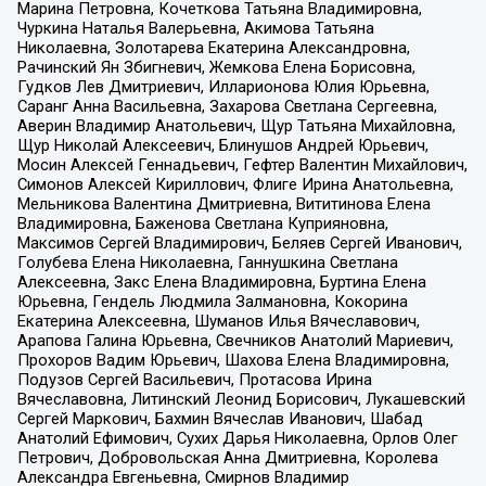
Марина Петровна, Кочеткова Татьяна Владимировна,
Чуркина Наталья Валерьевна, Акимова Татьяна
Николаевна, Золотарева Екатерина Александровна,
Рачинский Ян Збигневич, Жемкова Елена Борисовна,
Гудков Лев Дмитриевич, Илларионова Юлия Юрьевна,
Саранг Анна Васильевна, Захарова Светлана Сергеевна,
Аверин Владимир Анатольевич, Щур Татьяна Михайловна,
Щур Николай Алексеевич, Блинушов Андрей Юрьевич,
Мосин Алексей Геннадьевич, Гефтер Валентин Михайлович,
Симонов Алексей Кириллович, Флиге Ирина Анатольевна,
Мельникова Валентина Дмитриевна, Вититинова Елена
Владимировна, Баженова Светлана Куприяновна,
Максимов Сергей Владимирович, Беляев Сергей Иванович,
Голубева Елена Николаевна, Ганнушкина Светлана
Алексеевна, Закс Елена Владимировна, Буртина Елена
Юрьевна, Гендель Людмила Залмановна, Кокорина
Екатерина Алексеевна, Шуманов Илья Вячеславович,
Арапова Галина Юрьевна, Свечников Анатолий Мариевич,
Прохоров Вадим Юрьевич, Шахова Елена Владимировна,
Подузов Сергей Васильевич, Протасова Ирина
Вячеславовна, Литинский Леонид Борисович, Лукашевский
Сергей Маркович, Бахмин Вячеслав Иванович, Шабад
Анатолий Ефимович, Сухих Дарья Николаевна, Орлов Олег
Петрович, Добровольская Анна Дмитриевна, Королева
Александра Евгеньевна, Смирнов Владимир