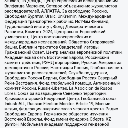
Studios, ТВ Дождь, Центр европейских исследований им
Вилфрида Мартенса, Сетевое объединение журналистов
расследователей, АЛЛАТРА, За свободную Россию,
Свободная Бурятия, Uralic, UnKremlin, Международная
федерация транспортных рабочих, ИстЧам Финланд,
Гудзоновский институт, Фонд Демократического
Развития, Комитет-2024, Центрально-Европейский
университет, Центр восточноевропейских и
международных исследований, Общество Сторожевой
башни, Библии и трактатов Свидетелей Иеговы,
Гражданский Совет, Центр анализа европейской политики,
Академическая сеть Восточная Европа, Российский
комитет действия, РЭНД корпорейшн, Русская Америка за
демократию в России, Настоящая Россия, Глобальная сеть
журналистов-расследователей, Служба поддержки,
Свободная Россия Берлин, Свободная Россия Северный
Рейн-Вестфалия, Фонд глобальной помощи, Антивоенный
комитет России, Russie-Libertes, La Asocicion de Rusos
Libres, Союз за возвращение Северных территорий,
Крымскотатарский Ресурсный Центр, Глобальный союз
IndustriALL, Russian Election Monitor, Article 19, Мнение
медиа, Федерация анархического черного креста, Радио
Свободная Европа, Германское общество изучения
Восточной Европы, Фонд имени Фридриха Эберта, XZ
gGmbH, Мобильная академия поддержки гендерной