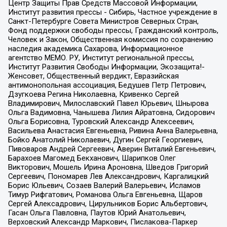
Центр Защиты Прав Средств Массовой Информации,
Институт развития прессы - Сибирь, Частное учреждение в
Санкт-Петербурге Совета Министров Северных Стран,
Фонд поддержки свободы прессы, Гражданский контроль,
Человек и Закон, Общественная комиссия по сохранению
наследия академика Сахарова, Информационное
агентство МЕМО. РУ, Институт региональной прессы,
Институт Развития Свободы Информации, Экозащита!-
Женсовет, Общественный вердикт, Евразийская
антимонопольная ассоциация, Бедушев Петр Петрович,
Дзугкоева Регина Николаевна, Кривенко Сергей
Владимирович, Милославский Павел Юрьевич, Шнырова
Ольга Вадимовна, Чанышева Лилия Айратовна, Сидорович
Ольга Борисовна, Туровский Александр Алексеевич,
Васильева Анастасия Евгеньевна, Ривина Анна Валерьевна,
Бойко Анатолий Николаевич, Дугин Сергей Георгиевич,
Пивоваров Андрей Сергеевич, Аверин Виталий Евгеньевич,
Барахоев Магомед Бекханович, Шарипков Олег
Викторович, Мошель Ирина Ароновна, Шведов Григорий
Сергеевич, Пономарев Лев Александрович, Каргалицкий
Борис Юльевич, Созаев Валерий Валерьевич, Исламов
Тимур Рифгатович, Романова Ольга Евгеньевна, Щаров
Сергей Алексадрович, Цирульников Борис Альбертович,
Гасан Ольга Павловна, Паутов Юрий Анатольевич,
Верховский Александр Маркович, Пислакова-Паркер