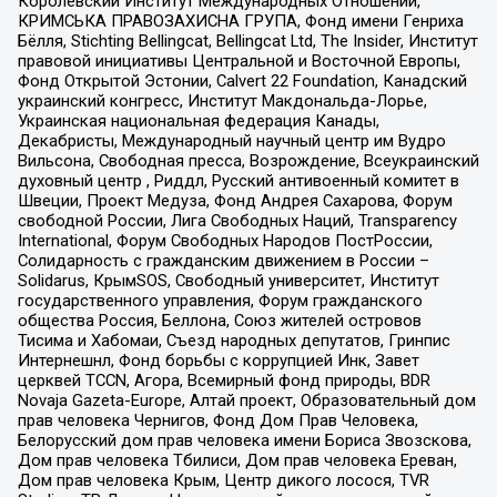
Королевский Институт Международных Отношений,
КРИМСЬКА ПРАВОЗАХИСНА ГРУПА, Фонд имени Генриха
Бёлля, Stichting Bellingcat, Bellingcat Ltd, The Insider, Институт
правовой инициативы Центральной и Восточной Европы,
Фонд Открытой Эстонии, Calvert 22 Foundation, Канадский
украинский конгресс, Институт Макдональда-Лорье,
Украинская национальная федерация Канады,
Декабристы, Международный научный центр им Вудро
Вильсона, Свободная пресса, Возрождение, Всеукраинский
духовный центр , Риддл, Русский антивоенный комитет в
Швеции, Проект Медуза, Фонд Андрея Сахарова, Форум
свободной России, Лига Свободных Наций, Transparеncy
International, Форум Свободных Народов ПостРоссии,
Солидарность с гражданским движением в России –
Solidarus, КрымSOS, Свободный университет, Институт
государственного управления, Форум гражданского
общества Россия, Беллона, Союз жителей островов
Тисима и Хабомаи, Съезд народных депутатов, Гринпис
Интернешнл, Фонд борьбы с коррупцией Инк, Завет
церквей TCCN, Агора, Всемирный фонд природы, BDR
Novaja Gazeta-Europe, Алтай проект, Образовательный дом
прав человека Чернигов, Фонд Дом Прав Человека,
Белорусский дом прав человека имени Бориса Звозскова,
Дом прав человека Тбилиси, Дом прав человека Ереван,
Дом прав человека Крым, Центр дикого лосося, TVR