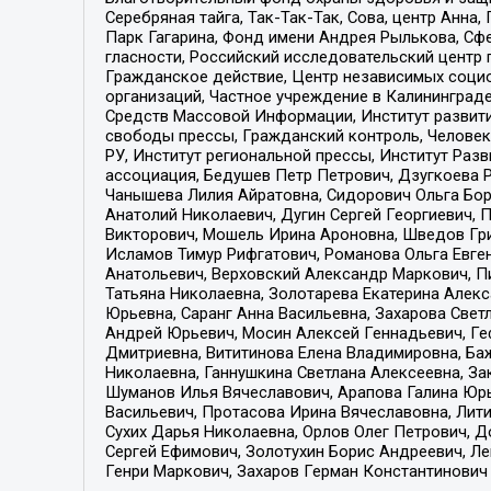
Серебряная тайга, Так-Так-Так, Сова, центр Анн
Парк Гагарина, Фонд имени Андрея Рылькова, Сф
гласности, Российский исследовательский центр 
Гражданское действие, Центр независимых соци
организаций, Частное учреждение в Калининград
Средств Массовой Информации, Институт развити
свободы прессы, Гражданский контроль, Человек
РУ, Институт региональной прессы, Институт Ра
ассоциация, Бедушев Петр Петрович, Дзугкоева 
Чанышева Лилия Айратовна, Сидорович Ольга Бори
Анатолий Николаевич, Дугин Сергей Георгиевич, 
Викторович, Мошель Ирина Ароновна, Шведов Гри
Исламов Тимур Рифгатович, Романова Ольга Евге
Анатольевич, Верховский Александр Маркович, П
Татьяна Николаевна, Золотарева Екатерина Алек
Юрьевна, Саранг Анна Васильевна, Захарова Свет
Андрей Юрьевич, Мосин Алексей Геннадьевич, Ге
Дмитриевна, Вититинова Елена Владимировна, Ба
Николаевна, Ганнушкина Светлана Алексеевна, За
Шуманов Илья Вячеславович, Арапова Галина Юрь
Васильевич, Протасова Ирина Вячеславовна, Лит
Сухих Дарья Николаевна, Орлов Олег Петрович, 
Сергей Ефимович, Золотухин Борис Андреевич, Л
Генри Маркович, Захаров Герман Константинович