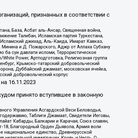
ганизаций, признанных в соответствии с
на, База, Асбат аль-Ансар, Священная война,
ижение Талибан, Исламская партия Туркестана,
Исламский джихад, Аль-Каида, Имарат Кавказ,
 Минина и Д. Пожарского, Аджр от Аллаха Субхану
о ба суи давлати исломи, Террористическое
/White Power, Артподготовка, Религиозная группа
Оренбург, Крымско-татарский добровольческий
орона, Дуббайский джамаат, московская ячейка,
усский добровольческий корпус
 на
16.11.2023
судом принято вступившее в законную
вного Управления Асгардской Веси Беловодья,
годержавию, Таблиги Джамаат, Свидетели Иеговы,
айат Кабарды, Балкарии и Карачая, Союз славян,
т-18, Благородный Орден Дьявола, Армия воли
ое национальное единство, Древнерусской
 нелегальной иммиграции, Кровь и Честь, О