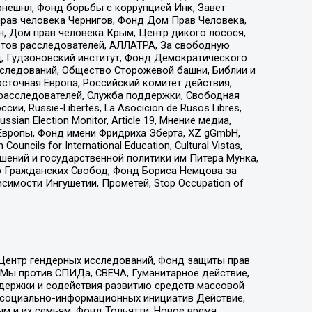
рнешнл, Фонд борьбы с коррупцией Инк, Завет
прав человека Чернигов, Фонд Дом Прав Человека,
н, Дом прав человека Крым, Центр дикого лосося,
стов расследователей, АЛЛАТРА, За свободную
д, Гудзоновский институт, Фонд Демократического
сследований, Общество Сторожевой башни, Библии и
сточная Европа, Российский комитет действия,
-расследователей, Служба поддержки, Свободная
 Russie-Libertes, La Asocicion de Rusos Libres,
an Election Monitor, Article 19, Мнение медиа,
Европы, Фонд имени Фридриха Эберта, XZ gGmbH,
ls for International Education, Cultural Vistas,
ошений и государственной политики им Питера Мунка,
 Гражданских Свобод, Фонд Бориса Немцова за
имости Ингушетии, Прометей, Stop Occupation of
 Центр гендерных исследований, Фонд защиты прав
 Мы против СПИДа, СВЕЧА, Гуманитарное действие,
ддержки и содействия развитию средств массовой
р социально-информационных инициатив Действие,
 и их семьям, Фонд Тольятти, Новое время,