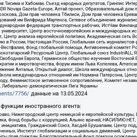
в Тисима и Хабомаи, Съезд народных депутатов, Гринпис Инте
DR Novaja Gazeta-Europe, Алтай проект, Образовательный дом 
зскова, Дом прав человека Тбилиси, Дом прав человека Ерева
едований им Вилфрида Мартенса, Сетевое объединение журнали
Международная федерация транспортных рабочих, ИстЧам Финлан
й университет, Центр восточноевропейских и международных и
, Центр анализа европейской политики, Академическая сеть Во
ю в России, Настоящая Россия, Глобальная сеть журналистов
естфалия, Фонд глобальной помощи, Антивоенный комитет России,
татарский Ресурсный Центр, Глобальный союз IndustriALL, Russi
 Свободная Европа, Германское общество изучения Восточной 
и и миротворчества, Форум имени Льва Копелева, American Counci
ое движение Антальи, Открытый диалог, Школа международных отн
Школа международных отношений им Нормана Патерсона, Центр
ду, Феминистское антивоенное сопротивление, Комитет независ
а, Либерально-демократическая Лига Украины
uments/7756/
данные на
13.05.2024
функции иностранного агента:
раво, Нижегородский центр немецкой и европейской культуры,
тики, Фонд борьбы с коррупцией, Альянс врачей, НАСИЛИЮ.НЕТ,
я инициатива, Гражданский Союз, Хасдей Ерушалаим, Центр по
юченных, Институт глобализации и социальных движений, Цент
ты прав граждан, Благотворительный фонд помощи осужденным