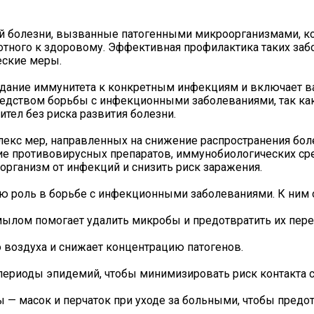
 болезни, вызванные патогенными микроорганизмами, к
отного к здоровому. Эффективная профилактика таких за
еские меры.
здание иммунитета к конкретным инфекциям и включает 
едством борьбы с инфекционными заболеваниями, так как
тел без риска развития болезни.
екс мер, направленных на снижение распространения бо
ие противовирусных препаратов, иммунобиологических ср
организм от инфекций и снизить риск заражения.
 роль в борьбе с инфекционными заболеваниями. К ним о
мылом помогает удалить микробы и предотвратить их пере
 воздуха и снижает концентрацию патогенов.
периоды эпидемий, чтобы минимизировать риск контакта 
— масок и перчаток при уходе за больными, чтобы предо