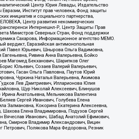
, Аналитический Центр Юрия Левады, Издательство
 Евразии, Институт прав человека, Фонд защиты
ких инициатив и социального партнерства,
ЕЛОВЕКА, Центр развития некоммерческих
 Трансперенси Интернешнл-Р, Центр Защиты Прав
овета Министров Северных Стран, Фонд поддержки
адемика Сахарова, Информационное агентство МЕМО.
ый вердикт, Евразийская антимонопольная
кий Павел Юрьевич, Шнырова Ольга Вадимовна,
 Евгеньевна, Ривина Анна Валерьевна, Бойко
хоев Магомед Бекханович, Шарипков Олег
Борис Юльевич, Созаев Валерий Валерьевич,
тович, Гасан Ольга Павловна, Паутов Юрий
ровна, Чуркина Наталья Валерьевна, Акимова
 Гудков Лев Дмитриевич, Илларионова Юлия
ихайловна, Щур Николай Алексеевич, Блинушов
е Ирина Анатольевна, Мельникова Валентина
Беляев Сергей Иванович, Голубева Елена
ила Залмановна, Кокорина Екатерина Алексеевна,
, Шахова Елена Владимировна, Подузов Сергей
ин Вячеслав Иванович, Шабад Анатолий Ефимович,
вна, Смирнов Владимир Александрович, Вицин
ег Петрович, Полякова Мара Федоровна, Резник