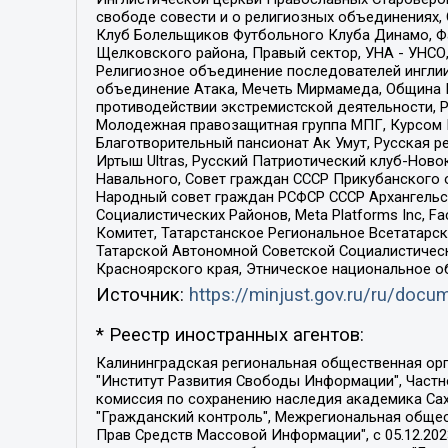
свободе совести и о религиозных объединениях,
Клуб Болельщиков Футбольного Клуба Динамо, Фа
Щелковского района, Правый сектор, УНА - УНСО, У
Религиозное объединение последователей инглии
объединение Атака, Мечеть Мирмамеда, Община К
противодействии экстремистской деятельности, 
Молодежная правозащитная группа МПГ, Курсом П
Благотворительный пансионат Ак Умут, Русская ре
Иртыш Ultras, Русский Патриотический клуб-Нов
Навального, Совет граждан СССР Прикубанского 
Народный совет граждан РСФСР СССР Архангельск
Социалистических Районов, Meta Platforms Inc, 
Комитет, Татарстанское Региональное Всетатар
Татарской Автономной Советской Социалистическ
Красноярского края, Этническое национальное о
Источник:
https://minjust.gov.ru/ru/doc
* Реестр иностранных агентов:
Калининградская региональная общественная организация "Экозащита!-Женсовет", Фонд содействия защите прав и свобод граждан "Общественный вердикт", Фонд "Институт Развития Свободы Информации", Частное учреждение "Информационное агентство МЕМО. РУ", Региональная общественная организация "Общественная комиссия по сохранению наследия академика Сахарова", Фонд поддержки свободы прессы, Санкт-Петербургская общественная правозащитная организация "Гражданский контроль", Межрегиональная общественная организация "Информационно-просветительский центр "Мемориал", Региональный Фонд "Центр Защиты Прав Средств Массовой Информации", с 05.12.2023 Фонд "Центр Защиты Прав Средств массовой информации", Региональная общественная благотворительная организация помощи беженцам и мигрантам "Гражданское содействие", Негосударственное образовательное учреждение дополнительного профессионального образования (повышение квалификации) специалистов "АКАДЕМИЯ ПО ПРАВАМ ЧЕЛОВЕКА", Свердловская региональная общественная организация "Сутяжник", Автономная некоммерческая организация "Центр независимых социологических исследований", Союз общественных объединений "Российский исследовательский центр по правам человека", Региональное общественное учреждение научно-информационный центр "МЕМОРИАЛ", Некоммерческая организация "Фонд защиты гласности", Автономная некоммерческая организация "Институт прав человека", Городская общественная организация "Екатеринбургское общество "МЕМОРИАЛ", Городская общественная организация "Рязанское историко-просветительское и правозащитное общество "Мемориал" (Рязанский Мемориал), Челябинский региональный орган общественной самодеятельности – женское общественное объединение "Женщины Евразии", Челябинский региональный орган общественной самодеятельности "Уральская правозащитная группа", Фонд содействия защите здоровья и социальной справедливости имени Андрея Рылькова, Автономная Некоммерческая Организация "Аналитический Центр Юрия Левады", Автономная некоммерческая организация социальной поддержки населения "Проект Апрель", Региональная общественная организация помощи женщинам и детям, находящимся в кризисной ситуации "Информационно-методический центр "Анна", Фонд содействия развитию массовых коммуникаций и правовому просвещению "Так-так-Так", Фонд содействия устойчивому развитию "Серебряная тайга", Свердловский региональный общественный фонд социальных проектов "Новое время", "Idel.Реалии", Кавказ.Реалии, Крым.Реалии, Телеканал Настоящее Время, Татаро-башкирская служба Радио Свобода (Azatliq Radiosi), Радио Свободная Европа/Радио Свобода (PCE/PC), "Сибирь.Реалии", "Фактограф", Благотворительный фонд помощи осужденным и их семьям, Автономная некоммерческая организация "Институт глобализации и социальных движений", Фонд "В защиту прав заключенных", Частное учреждение "Центр поддержки и содействия развитию средств массовой информации", Пензенский региональный общественный благотворительный фонд "Гражданский союз", "Север.Реалии", Некоммерческая организация Фонд "Правовая инициатива", 