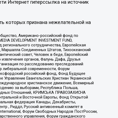
ети Интернет гиперссылка на источник
ть которых признана нежелательной на
общество, Американо-российский фонд по
 MEDIA DEVELOPMENT INVESTMENT FUND,
 регионального сотрудничества, Европейская
 Маршалла Соединенных Штатов, Тихоокеанский
нтический совет, Человек в беде, Европейский
 извлечения органов, Фалунь Дафа, Друзья
рганизация по расследованию преследований
тр либеральной современности, Форум
 Оксфордский российский фонд, Фонд Будущее
е Управление Евангельских Христиан Украинской
еждународное христианское движение, Всемирный
людению за выборами, Республика Польша,
народных Отношений, КРИМСЬКА ПРАВОЗАХИСНА
ы Центральной и Восточной Европы, Фонд Открытой
иональная федерация Канады, Декабристы,
тр , Риддл, Русский антивоенный комитет в
nternational, Форум Свободных Народов ПостРоссии,
дарственного управления, Форум гражданского