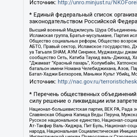
Источник:
http://unro.minjust.ru/NKOFore
* Единый федеральный список организа
законодательством Российской Федера
Высший военный Маджлисуль Шура Объединенных с
Исламская группа, Братья-мусульмане, Партия ис
Общество социальных реформ, Общество возрожд
АБТО, Правый сектор, Исламское государство, Д
уа Тагьаля SHAM, АУМ Синрике, Муджахеды джама
сообщество Сеть, Катиба Таухид валь-Джихад, Хай
“Джамаат “Красный пахарь”, Колумбайн, Хатлонск
батальон имени Номана Челебиджихана, Азов, Па
Батал-Хаджи Белхороев, Маньяки Культ Убийц, М
Источник:
http://nac.gov.ru/terroristichesk
* Перечень общественных объединений 
силу решение о ликвидации или запрете
Национал-большевистская партия, ВЕК РА, Рада 
Славянская Община Капища Веды Перуна, Мужская
Русское национальное единство, Национал-социа
Ат-Такфир Валь-Хиджра, Пит Буль, Национал-соц
народа, Национальная Социалистическая Инициат
Инглистической церкви Православных Староверов