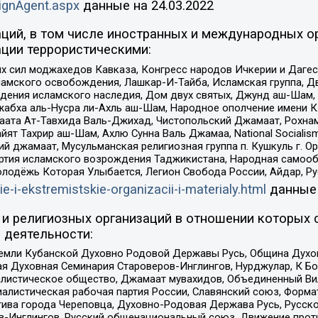
ignAgent.aspx
данные на
24.03.2022
ций, в том числе иностранных и международных ор
ции террористическими:
ил моджахедов Кавказа, Конгресс народов Ичкерии и Дагеста
ламского освобождения, Лашкар-И-Тайба, Исламская группа, Дв
ения исламского наследия, Дом двух святых, Джунд аш-Шам, 
жабха аль-Нусра ли-Ахль аш-Шам, Народное ополчение имени К.
ата Ат-Тавхида Валь-Джихад, Чистопольский Джамаат, Рохнам
ят Тахрир аш-Шам, Ахлю Сунна Валь Джамаа, National Socialism
ий джамаат, Мусульманская религиозная группа п. Кушкуль г. 
ртия исламского возрождения Таджикистана, Народная самооб
олодёжь Которая Улыбается, Легион Свобода России, Айдар, Р
ie-i-ekstremistskie-organizacii-i-materialy.html
данные
и религиозных организаций в отношении которых 
 деятельности:
земли Кубанской Духовно Родовой Державы Русь, Община Духо
 Духовная Семинария Староверов-Инглингов, Нурджулар, К Бо
листическое общество, Джамаат мувахидов, Объединенный Вил
иалистическая рабочая партия России, Славянский союз, Форма
ива города Череповца, Духовно-Родовая Держава Русь, Русск
-Инглингов, Русский общенациональный союз, Движение против