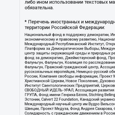
либо ином использовании текстовых мат
обязательна.
* Перечень иностранных и международн
территории Российской Федерации:
Национальный фонд в поддержку демократии, Ин
экономическому и правовому развитию, Национ
Международный Республиканский Институт, Откры
Платформа за Демократические Выборы, Междуна
центр защиты окружающей среды и природных ресу
фонд за демократию, Джеймстаунский фонд, Прож
Фалуньгун, Фалуньгун, Коалиция по расследован
Фалуньгун, Пражский гражданский центр, Ассоци
русскоязычных европейцев, Немецко-русский об
России, Компания свободы информации, Проект М
Христианской Церкви, Новое Поколение, Духовн
Институт Саентологических Предприятий, Церков
СВОБОДНЫЙ ИДЕЛЬ-УРАЛ, Ассоциация развития ж
ГРУПА, Фонд имени Генриха Бёлля, Stichting Bellin
Эстонии, Calvert 22 Foundation, Канадский укра
Международный научный центр им Вудро Вильсона
Швеции, Проект Медуза, Фонд Андрея Сахарова, Ф
Солидарность с гражданским движением в России 