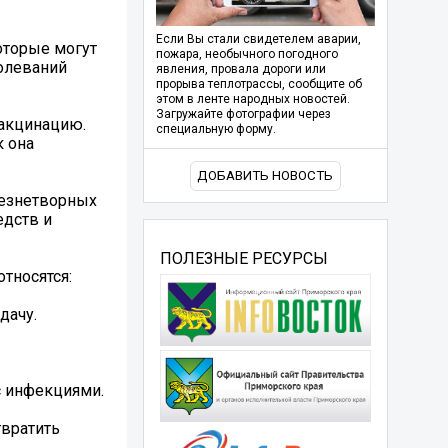
Если Вы стали свидетелем аварии,
оторые могут
пожара, необычного погодного
болеваний
явления, провала дороги или
прорыва теплотрассы, сообщите об
этом в ленте народных новостей.
Загружайте фотографии через
вакцинацию.
специальную форму.
 она
ДОБАВИТЬ НОВОСТЬ
лезнетворных
едств и
ПОЛЕЗНЫЕ РЕСУРСЫ
тносятся:
дачу.
с инфекциями.
твратить