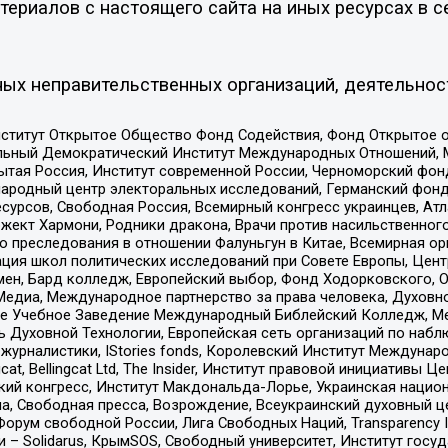
ериалов с настоящего сайта на иных ресурсах в с
ых неправительственных организаций, деятельнос
ститут Открытое Общество Фонд Содействия, Фонд Открытое 
альный Демократический Институт Международных Отношений,
тая Россия, Институт современной России, Черноморский фонд
родный центр электоральных исследований, Германский фонд
рсов, Свободная Россия, Всемирный конгресс украинцев, Атла
ект Хармони, Родники дракона, Врачи против насильственного
ию преследования в отношении Фалуньгун в Китае, Всемирная о
ация школ политических исследований при Совете Европы, Цен
мен, Бард колледж, Европейский выбор, Фонд Ходорковского,
едиа, Международное партнерство за права человека, Духовно
ое Учебное Заведение Международный Библейский Колледж, М
ь Духовной Технологии, Европейская сеть организаций по наб
урналистики, IStories fonds, Королевский Институт Между
gcat, Bellingcat Ltd, The Insider, Институт правовой инициатив
инский конгресс, Институт Макдональда-Лорье, Украинская нац
, Свободная пресса, Возрождение, Всеукраинский духовный цен
орум свободной России, Лига Свободных Наций, Transparеncy I
– Solidarus, КрымSOS, Свободный университет, Институт госу