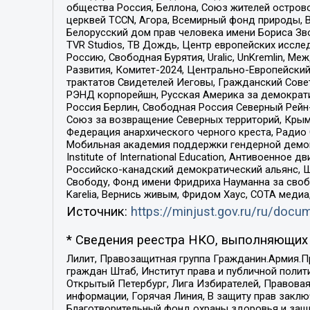
общества Россия, Беллона, Союз жителей острово
церквей TCCN, Агора, Всемирный фонд природы, B
Белорусский дом прав человека имени Бориса Зво
TVR Studios, ТВ Дождь, Центр европейских иссл
Россию, Свободная Бурятия, Uralic, UnKremlin, 
Развития, Комитет-2024, Центрально-Европейски
трактатов Свидетелей Иеговы, Гражданский Совет
РЭНД корпорейшн, Русская Америка за демократи
Россия Берлин, Свободная Россия Северный Рейн-В
Союз за возвращение Северных территорий, Крымско
Федерация анархического черного креста, Радио
Мобильная академия поддержки гендерной демократи
Institute of International Education, Антивоенн
Российско-канадский демократический альянс, 
Свободу, Фонд имени Фридриха Науманна за свобо
Karelia, Вернись живым, Фридом Хаус, СОТА меди
Источник:
https://minjust.gov.ru/ru/doc
* Сведения реестра НКО, выполняющих 
Лилит, Правозащитная группа Гражданин.Армия.П
граждан Штаб, Институт права и публичной поли
Открытый Петербург, Лига Избирателей, Правова
информации, Горячая Линия, В защиту прав закл
Благотворительный фонд охраны здоровья и защи