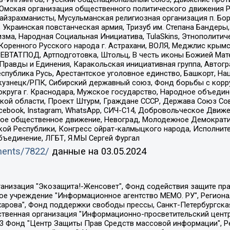
 Омская организация общественного политического движения Р
йзрахманисты, Мусульманская религиозная организация п. Бо
краинская повстанческая армия, Тризуб им. Степана Бандеры, Бр
зма, Народная Социальная Инициатива, TulaSkins, Этнополитич
оренного Русского народа г. Астрахани, ВОЛЯ, Меджлис крымс
РЕВТАТПОД, Артподготовка, Штольц, В честь иконы Божией Мате
равды и Единения, Каракольская инициативная группа, Автогра
спублика Русь, Арестантское уголовное единство, Башкорт, Наци
окузнецк/РПК, Сибирский державный союз, Фонд борьбы с кор
округа г. Краснодара, Мужское государство, Народное объедин
ой области, Проект Штурм, Граждане СССР, Держава Союз Сов
Facebook, Instagram, WhatsApp, СИЧ-С14, Добровольческое Движ
ское общественное движение, Невоград, Молодежное Демократ
ой Республики, Конгресс ойрат-калмыцкого народа, Исполнит
бъединение, ЛГБТ, Я.МЫ Сергей Фургал
uments/7822/
данные на
03.05.2024
Общество с ограниченной ответственностью "Радио Свободная Европа/Радио Свобода", Чешское информационное агентство "MEDIUM-ORIENT", Красноярская региональная общественная организация "Мы против СПИДа", Камалягин Денис Николаевич, Маркелов Сергей Евгеньевич, Пономарев Лев Александрович, Савицкая Людмила Алексеевна, Автономная некоммерческая организация "Центр по работе с проблемой насилия "НАСИЛИЮ.НЕТ", Межрегиональный профессиональный союз работников здравоохранения "Альянс врачей", Юридическое лицо, зарегистрированное в Латвийской Республике, SIA "Medusa Project" (регистрационный номер 40103797863, дата регистрации 10.06.2014), Некоммерческая организация "Фонд по борьбе с коррупцией", Автономная некоммерческая организация "Институт права и публичной политики", Баданин Роман Сергеевич, Гликин Максим Александрович, Железнова Мария Михайловна, Лукьянова Юлия Сергеевна, Маетная Елизавета Витальевна, Маняхин Петр Борисович, Чуракова Ольга Владимировна, Ярош Юлия Петровна, Юридическое лицо "The Insider SIA", зарегистрированное в Риге, Латвийская Республика (дата регистрации 26.06.2015), являющееся администратором доменного имени интернет-издания "The Insider SIA", https://theins.ru, Постернак Алексей Евгеньевич, Рубин Михаил Аркадьевич, Анин Роман Александрович, Юридическое лицо Istories fonds, зарегистрированное в Латвийской Республике (регистрационный номер 50008295751, дата регистрации 24.02.2020), Великовский Дмитрий Александрович, Долинина Ирина Николаевна, Мароховская Алеся Алексеевна, Шлейнов Роман Юрьевич, Шмагун Олеся Валентиновна, Общество с ограниченной ответственностью "Альтаир 2021", Общество с ограниченной ответственностью "Вега 2021", Общество с ограниченной ответственностью "Главный редактор 2021", Общество с ограниченной ответственностью "Ромашки монолит", Важенков Артем Валерьевич, Ивановская областная общественная организация "Центр гендерных исследований", Гурман Юрий Альбертович, Медиапроект "ОВД-Инфо", Егоров Владимир Владимирович, Жилинский Владимир Александрович, Общество с ограниченной ответственностью "ЗП", Иванова София Юрьевна, Карезина Инна Павловна, Кильтау Екатерина Викторовна, Петров Алексей Викторович, Пискунов Сергей Евгеньевич, Смирнов Сергей Сергеевич, Тихонов Михаил Сергеевич, Общество с ограниченной ответственностью "ЖУРНАЛИСТ-ИНОСТРАННЫЙ АГЕНТ", Арапова Галина Юрьевна, Вольтская Татьяна Анатольевна, Американская компания "Mason G.E.S. Anonymous Foundation" (США), являющаяся владельцем интернет-издания https://mnews.world/, Компания "Stichting Bellingcat", зарегистрированная в Нидерландах (дата регистрации 11.07.2018), Захаров Андрей Вячеславович, Клепиковская Екатерина Дмитриевна, Общество с ограниченной ответственностью "МЕМО", Перл Роман Александрович, Симонов Евгений Алексеевич, Соловьева Елена Анатольевна, Сотников Даниил Владимирович, Сурначева Елизавета Дмитриевна, Автономная некоммерческая организация по защите прав человека и информированию населения "Якутия – Наше Мнение", Общество с ограниченной ответственностью "Москоу диджитал медиа", с 26.01.2023 Общество с ограниченной ответственностью "Чайка Белые сады", Ветошкина Валерия Валерьевна, Заговора Максим Александрович, Межрегиональное общественное движение "Российская ЛГБТ - сеть", Оленичев Максим Владимирович, Павлов Иван Юрьевич, Скворцова Елена Сергеевна, Общество с ограниченной ответственностью "Как бы инагент", Кочетков Игорь Викторович, Общество с ограниченной ответственностью "Честные выборы", Еланчик Олег Александрович, Общество с ограниченной ответственностью "Нобелевский призыв", Гималова Регина Эмилевна, Григорьев Андрей Валерьевич, Григорьева Алина Александровна, Ассоциация по содействию защите прав призывников, альтернативнослужащих и военнослужащих "Правозащитная группа "Гражданин.Армия.Право", Хисамова Регина Фаритовна, Автономная некоммерческая организация по реализа