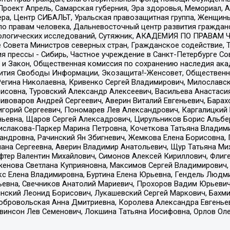
а, Проект Апрель, Самарская губерния, Эра здоровья, Мемориал
ера, Центр СИБАЛЬТ, Уральская правозащитная группа, Женщины
по правам человека, Дальневосточный центр развития гражданс
ологических исследований, Сутяжник, АКАДЕМИЯ ПО ПРАВАМ Ч
е Совета Министров северных стран, Гражданское содействие,
я прессы - Сибирь, Частное учреждение в Санкт-Петербурге С
 и Закон, Общественная комиссия по сохранению наследия ак
звития Свободы Информации, Экозащита!-Женсовет, Общественн
Регина Николаевна, Кривенко Сергей Владимирович, Милославс
совна, Туровский Александр Алексеевич, Васильева Анастасия
Пивоваров Андрей Сергеевич, Аверин Виталий Евгеньевич, Бара
горий Сергеевич, Пономарев Лев Александрович, Каргалицкий 
ньевна, Щаров Сергей Алексадрович, Цирульников Борис Альбер
ислакова-Паркер Марина Петровна, Кочеткова Татьяна Владими
сандровна, Рачинский Ян Збигневич, Жемкова Елена Борисовна,
лана Сергеевна, Аверин Владимир Анатольевич, Щур Татьяна М
фтер Валентин Михайлович, Симонов Алексей Кириллович, Флиг
женова Светлана Куприяновна, Максимов Сергей Владимирович, 
кс Елена Владимировна, Буртина Елена Юрьевна, Гендель Людм
евна, Свечников Анатолий Мариевич, Прохоров Вадим Юрьевич
инский Леонид Борисович, Лукашевский Сергей Маркович, Бахм
Добровольская Анна Дмитриевна, Королева Александра Евгенье
евинсон Лев Семенович, Локшина Татьяна Иосифовна, Орлов Ол