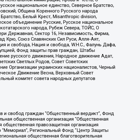
усское национальное единство, Северное Братство,
ровский, Община Коренного Русского народа
атство, Белый Крест, Misanthropic division,
еское объединение Русские, Русское национальное
котатарского народа, Рубеж Севера, ТОЙС, О
ри Державная, Сектор 16, Независимость, Фирма,
д Крю, Союз Славянских Сил Руси, Алля-Аят,
я и свобода, Нация и свобода, W.H.С., Фалунь Дафа,
рупцией, Фонд защиты прав граждан, Штабы
ение русского движения, Народное движение Адат,
етских Светлых Родов, Совет Советских
ение Организации украинских националистов, Черный
ическое Движение Весна, Верховный Совет
ельный комитет совета народных депутатов
ции социально-правовых программ "Лилит", Дальневосточное общественное движение "Маяк", Санкт-Петербургская ЛГБТ-инициативная группа "Выход", Инициативная группа ЛГБТ+ "Реверс", Алексеев Андрей Викторович, Бекбулатова Таисия Львовна, Беляев Иван Михайлович, Владыкина Елена Сергеевна, Гельман Марат Александрович, Никульшина Вероника Юрьевна, Толоконникова Надежда Андреевна, Шендерович Виктор Анатольевич, Общество с ограниченной ответственностью "Данное сообщение", Общество с ограниченной ответственностью Издательский дом "Новая глава", Айнбиндер Александра Александровна, Московский комьюнити-центр для ЛГБТ+инициатив, Благотворительный фонд развития филантропии, Deutsche Welle (Германия, Kurt-Schumacher-Strasse 3, 53113 Bonn), Борзунова Мария Михайловна, Воробьев Виктор Викторович, Голубева Анна Львовна, Константинова Алла Михайловна, Малкова Ирина Владимировна, Мурадов Мурад Абдулгалимович, Осетинская Елизавета Николаевна, Понасенков Евгений Николаевич, Ганапольский Матвей Юрьевич, Киселев Евгений Алексеевич, Борухович Ирина Григорьевна, Дремин Иван Тимофеевич, Дубровский Дмитрий Викторович, Красноярская региональная общественная организация поддержки и развития альтернативных образовательных технологий и межкультурных коммуникаций "ИНТЕРРА", Маяковская Екатерина Алексеевна, Фейгин Марк Захарович, Филимонов Андрей Викторович, Дзугкоева Регина Николаевна, Доброхотов Роман Александрович, Дудь Юрий Александрович, Елкин Сергей Владимирович, Кругликов Кирилл Игоревич, Сабунаева Мария Леонидовна, Семенов Алексей Владимирович, Шаинян Карен Багратович, Шульман Екатерина Михайловна, Асафьев Артур Валерьевич, Вахштайн Виктор Семенович, Венедиктов Алексей Алексеевич, Лушникова Екатерина Евгеньевна, Волков Леонид Михайлович, Невзоров Александр Глебович, Пархоменко Сергей Борисович, Сироткин Ярослав Николаевич, Кара-Мурза Владимир Владимирович, Баранова Наталья Владимировна, Гозман Леонид Яковлевич, Кагарлицкий Борис Юльевич, Климарев Михаил Валерьевич, Милов Владимир Станиславович, Автономная некоммерческая организация Краснодарский центр современного искусства "Типография", Моргенштерн Алишер Тагирович, Соболь Любовь Эдуардовна, Общество с ограниченной ответственностью "ЛИЗА НОРМ", Каспаров Гарри Кимович, Ходорковский Михаил Борисович, Общество с ограниченной ответственностью "Апрельские тезисы", Данилович Ирина Брониславовна, Кашин Олег Владимирович, Петров Николай Владимирович, Пивоваров Алексей Владимирович, Соколов Михаил Владимирович, Цветкова Юлия Владимировна, Чичваркин Евгений Александрович, Комитет против пыток/Команда против пыток, Общество с ограниченной ответственностью "Первый научный", Общество с ограниченной ответственностью "Вертолет и ко", Белоцерковская Вероника Борисовна, Кац Максим Евгеньевич, Лазарева Татьяна Юрьевна, Шаведдинов Руслан Табризович, Яшин Илья Валерьевич, Общество с ограниченной ответственностью "Иноагент ААВ", Алешковский Дмитрий Петрович, Альбац Евгения Марковна, Быков Дмитрий Львович, Галямина Юлия Евгеньевна, Лойко Сергей Леонидович, Мартынов Кирилл Константинович, Медведев Сергей Александрович, Крашенинников Федор Геннадиевич, Гордеева Катерина Вл