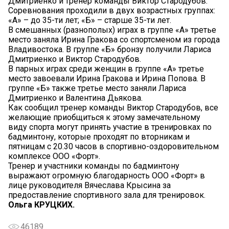
Дмитриенко и тренер команды Виктор Стародубов.
Соревнования проходили в двух возрастных группах:
«А» – до 35-ти лет; «Б» – старше 35-ти лет.
В смешанных (разнополых) играх в группе «А» третье
место заняла Ирина Гракова со спортсменом из города
Владивостока. В группе «Б» бронзу получили Лариса
Дмитриенко и Виктор Стародубов.
В парных играх среди женщин в группе «А» третье
место завоевали Ирина Гракова и Ирина Попова. В
группе «Б» также третье место заняли Лариса
Дмитриенко и Валентина Дьякова.
Как сообщил тренер команды Виктор Стародубов, все
желающие приобщиться к этому замечательному
виду спорта могут принять участие в тренировках по
бадминтону, которые проходят по вторникам и
пятницам с 20.30 часов в спортивно-оздоровительном
комплексе ООО «Форт».
Тренер и участники команды по бадминтону
выражают огромную благодарность ООО «Форт» в
лице руководителя Вячеслава Крысина за
предоставление спортивного зала для тренировок.
Ольга КРУЦКИХ.
46189