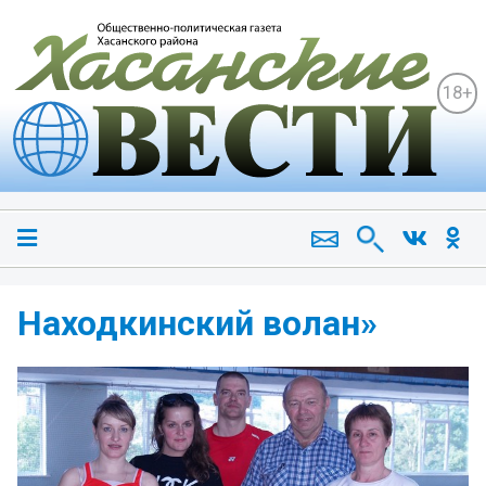
18+
Находкинский волан»