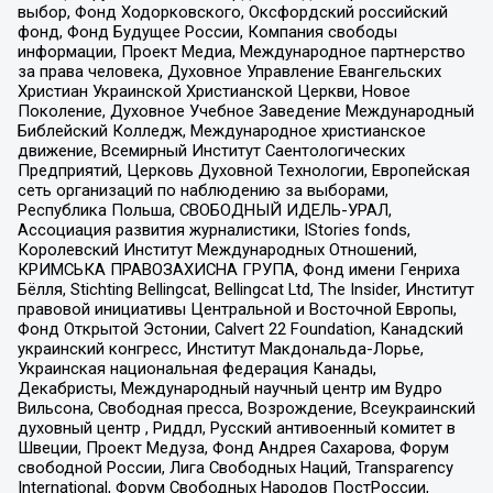
выбор, Фонд Ходорковского, Оксфордский российский
фонд, Фонд Будущее России, Компания свободы
информации, Проект Медиа, Международное партнерство
за права человека, Духовное Управление Евангельских
Христиан Украинской Христианской Церкви, Новое
Поколение, Духовное Учебное Заведение Международный
Библейский Колледж, Международное христианское
движение, Всемирный Институт Саентологических
Предприятий, Церковь Духовной Технологии, Европейская
сеть организаций по наблюдению за выборами,
Республика Польша, СВОБОДНЫЙ ИДЕЛЬ-УРАЛ,
Ассоциация развития журналистики, IStories fonds,
Королевский Институт Международных Отношений,
КРИМСЬКА ПРАВОЗАХИСНА ГРУПА, Фонд имени Генриха
Бёлля, Stichting Bellingcat, Bellingcat Ltd, The Insider, Институт
правовой инициативы Центральной и Восточной Европы,
Фонд Открытой Эстонии, Calvert 22 Foundation, Канадский
украинский конгресс, Институт Макдональда-Лорье,
Украинская национальная федерация Канады,
Декабристы, Международный научный центр им Вудро
Вильсона, Свободная пресса, Возрождение, Всеукраинский
духовный центр , Риддл, Русский антивоенный комитет в
Швеции, Проект Медуза, Фонд Андрея Сахарова, Форум
свободной России, Лига Свободных Наций, Transparеncy
International, Форум Свободных Народов ПостРоссии,