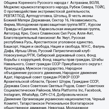
Община Коренного Русского народа г. Астрахани, ВОЛЯ,
Меджлис крымскотатарского народа, Рубеж Севера, ТОЙС,
О противодействии экстремистской деятельности,
РЕВТАТПОД, Артподготовка, Штольц, В честь иконы
Божией Матери Державная, Сектор 16, Независимость,
Фирма, Молодежная правозащитная группа МПГ, Курсом
Правды и Единения, Каракольская инициативная группа,
Автоград Крю, Союз Славянских Сил Руси, Алля-Аят,
Благотворительный пансионат Ак Умут, Русская
республика Русь, Арестантское уголовное единство,
Башкорт, Нация и свобода, Нация и свобода, W.H.С., Фалунь
Дафа, Иртыш Ultras, Русский Патриотический клуб-
Новокузнецк/РПК, Сибирский державный союз, Фонд
борьбы с коррупцией, Фонд защиты прав граждан, Штабы
Навального, Совет граждан СССР Прикубанского округа г.
Краснодара, Мужское государство, Народное
объединение русского движения, Народное движение
Адат, Народный совет граждан РСФСР СССР
Архангельской области, Проект Штурм, Граждане СССР,
Держава Союз Советских Светлых Родов, Совет Советских
Социалистических Районов, Meta Platforms Inc, Facebook,
Instagram, WhatsApp, СИЧ-С14, Добровольческое
Движение Организации украинских националистов, Черный
Комитет, Татарстанское Региональное Всетатарское
общественное движение, Невоград, Молодежное