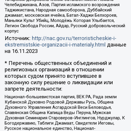
Челебиджихана, Азов, Партия исламского возрождения
Таджикистана, Народная самооборона, Дуббайский
джамаат, московская ячейка, Батал-Хаджи Белхороев,
Маньяки Культ Убийц, Молодёжь Которая Улыбается,
Легион Свобода России, Айдар, Русский добровольческий
корпус
Источник:
http://nac.gov.ru/terroristicheskie-i-
ekstremistskie-organizacii-i-materialy.html
данные
на
16.11.2023
* Перечень общественных объединений и
религиозных организаций в отношении
которых судом принято вступившее в
законную силу решение о ликвидации или
запрете деятельности:
Национал-большевистская партия, ВЕК РА, Рада земли
Кубанской Духовно Родовой Державы Русь, Община
Духовного Управления Асгардской Веси Беловодья,
Славянская Община Капища Веды Перуна, Мужская
Духовная Семинария Староверов-Инглингов, Нурджулар, К
Богодержавию, Таблиги Джамаат, Свидетели Иеговы,
Русское национальное единство, Национал-