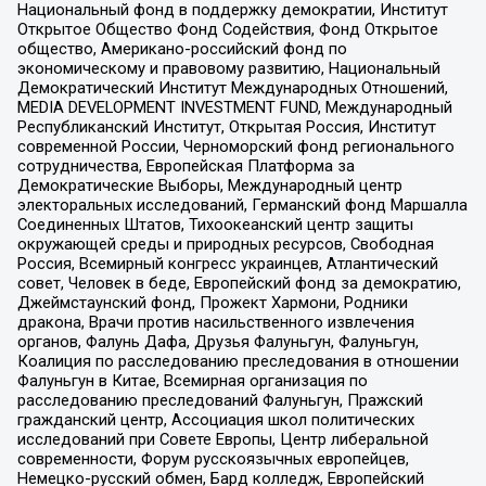
Национальный фонд в поддержку демократии, Институт
Открытое Общество Фонд Содействия, Фонд Открытое
общество, Американо-российский фонд по
экономическому и правовому развитию, Национальный
Демократический Институт Международных Отношений,
MEDIA DEVELOPMENT INVESTMENT FUND, Международный
Республиканский Институт, Открытая Россия, Институт
современной России, Черноморский фонд регионального
сотрудничества, Европейская Платформа за
Демократические Выборы, Международный центр
электоральных исследований, Германский фонд Маршалла
Соединенных Штатов, Тихоокеанский центр защиты
окружающей среды и природных ресурсов, Свободная
Россия, Всемирный конгресс украинцев, Атлантический
совет, Человек в беде, Европейский фонд за демократию,
Джеймстаунский фонд, Прожект Хармони, Родники
дракона, Врачи против насильственного извлечения
органов, Фалунь Дафа, Друзья Фалуньгун, Фалуньгун,
Коалиция по расследованию преследования в отношении
Фалуньгун в Китае, Всемирная организация по
расследованию преследований Фалуньгун, Пражский
гражданский центр, Ассоциация школ политических
исследований при Совете Европы, Центр либеральной
современности, Форум русскоязычных европейцев,
Немецко-русский обмен, Бард колледж, Европейский