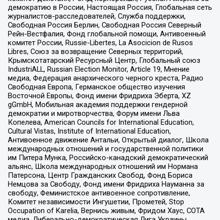
демократию в России, Настоящая Россия, Глобальная сеть
журналистов-расследователей, Служба поддержки,
Свободная Россия Берлин, Свободная Россия Северный
Рейн-Вестфалия, Фонд глобальной помощи, Антивоенный
комитет России, Russie-Libertes, La Asocicion de Rusos
Libres, Союз за возвращение Северных территорий,
Крымскотатарский Ресурсный Центр, Глобальный союз
IndustriALL, Russian Election Monitor, Article 19, Мнение
медиа, Федерация анархического черного креста, Радио
Свободная Европа, Германское общество изучения
Восточной Европы, Фонд имени Фридриха Эберта, XZ
gGmbH, Мобильная академия поддержки гендерной
демократии и миротворчества, Форум имени Льва
Копелева, American Councils for International Education,
Cultural Vistas, Institute of International Education,
Антивоенное движение Антальи, Открытый диалог, Школа
международных отношений и государственной политики
им Питера Мунка, Российско-канадский демократический
альянс, Школа международных отношений им Нормана
Патерсона, Центр Гражданских Свобод, Фонд Бориса
Немцова за Свободу, Фонд имени Фридриха Науманна за
свободу, Феминистское антивоенное сопротивление,
Комитет независимости Ингушетии, Прометей, Stop
Occupation of Karelia, Вернись живым, Фридом Хаус, СОТА
медиа, Либерально-демократическая Лига Украины