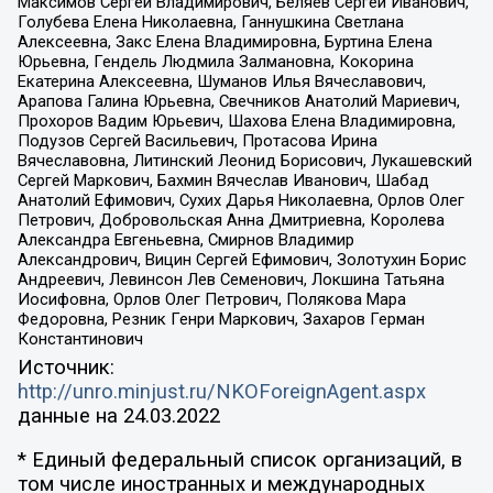
Максимов Сергей Владимирович, Беляев Сергей Иванович,
Голубева Елена Николаевна, Ганнушкина Светлана
Алексеевна, Закс Елена Владимировна, Буртина Елена
Юрьевна, Гендель Людмила Залмановна, Кокорина
Екатерина Алексеевна, Шуманов Илья Вячеславович,
Арапова Галина Юрьевна, Свечников Анатолий Мариевич,
Прохоров Вадим Юрьевич, Шахова Елена Владимировна,
Подузов Сергей Васильевич, Протасова Ирина
Вячеславовна, Литинский Леонид Борисович, Лукашевский
Сергей Маркович, Бахмин Вячеслав Иванович, Шабад
Анатолий Ефимович, Сухих Дарья Николаевна, Орлов Олег
Петрович, Добровольская Анна Дмитриевна, Королева
Александра Евгеньевна, Смирнов Владимир
Александрович, Вицин Сергей Ефимович, Золотухин Борис
Андреевич, Левинсон Лев Семенович, Локшина Татьяна
Иосифовна, Орлов Олег Петрович, Полякова Мара
Федоровна, Резник Генри Маркович, Захаров Герман
Константинович
Источник:
http://unro.minjust.ru/NKOForeignAgent.aspx
данные на
24.03.2022
* Единый федеральный список организаций, в
том числе иностранных и международных