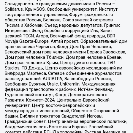
Солидарность с гражданским движением в России –
Solidarus, КрымSOS, Свободный университет, Институт
государственного управления, Форум гражданского
общества Россия, Беллона, Союз жителей островов
Тисима и Хабомаи, Съезд народных депутатов, Гринпис
Интернешнл, Фонд борьбы с коррупцией Инк, Завет
церквей TCCN, Агора, Всемирный фонд природы, BDR
Novaja Gazeta-Europe, Алтай проект, Образовательный дом
прав человека Чернигов, Фонд Дом Прав Человека,
Белорусский дом прав человека имени Бориса Звозскова,
Дом прав человека Тбилиси, Дом прав человека Ереван,
Дом прав человека Крым, Центр дикого лосося, TVR
Studios, ТВ Дождь, Центр европейских исследований им
Вилфрида Мартенса, Сетевое объединение журналистов
расследователей, АЛЛАТРА, За свободную Россию,
Свободная Бурятия, Uralic, UnKremlin, Международная
федерация транспортных рабочих, ИстЧам Финланд,
Гудзоновский институт, Фонд Демократического
Развития, Комитет-2024, Центрально-Европейский
университет, Центр восточноевропейских и
международных исследований, Общество Сторожевой
башни, Библии и трактатов Свидетелей Иеговы,
Гражданский Совет, Центр анализа европейской политики,
Академическая сеть Восточная Европа, Российский
комитет действия, РЭНД корпорейшн, Русская Америка за