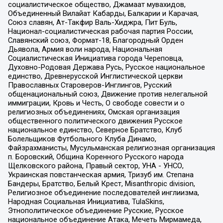
социалистическое общество, Джамаат мувахидов,
Объединенный Вилайат Кабарды, Балкарии и Карачая,
Союз славян, Ат-Такфир Валь-Хиджра, Пит Буль,
Национал-социалистическая рабочая партия России,
Славянский союз, Формат-18, Благородный Орден
Дьявола, Армия воли народа, Национальная
Социалистическая Инициатива города Череповца,
Духовно-Родовая Держава Русь, Русское национальное
единство, Древнерусской Инглистической церкви
Православных Староверов-Инглингов, Русский
общенациональный союз, Движение против нелегальной
иммиграции, Кровь и Честь, О свободе совести и о
религиозных объединениях, Омская организация
общественного политического движения Русское
национальное единство, Северное Братство, Клуб
Болельщиков Футбольного Клуба Динамо,
Файзрахманисты, Мусульманская религиозная организация
п. Боровский, Община Коренного Русского народа
Щелковского района, Правый сектор, УНА - УНСО,
Украинская повстанческая армия, Тризуб им. Степана
Бандеры, Братство, Белый Крест, Misanthropic division,
Религиозное объединение последователей инглиизма,
Народная Социальная Инициатива, TulaSkins,
Этнополитическое объединение Русские, Русское
национальное объединение Атака, Мечеть Мирмамеда,