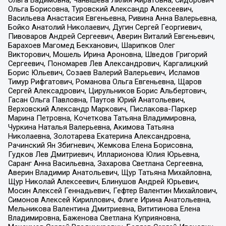
Ольга Вадимовна, Чанышева Лилия Айратовна, Сидорович
Ольга Борисовна, Туровский Александр Алексеевич,
Васильева Анастасия Евгеньевна, Ривина Анна Валерьевна,
Бойко Анатолий Николаевич, Дугин Сергей Георгиевич,
Пивоваров Андрей Сергеевич, Аверин Виталий Евгеньевич,
Барахоев Магомед Бекханович, Шарипков Олег
Викторович, Мошель Ирина Ароновна, Шведов Григорий
Сергеевич, Пономарев Лев Александрович, Каргалицкий
Борис Юльевич, Созаев Валерий Валерьевич, Исламов
Тимур Рифгатович, Романова Ольга Евгеньевна, Щаров
Сергей Алексадрович, Цирульников Борис Альбертович,
Гасан Ольга Павловна, Паутов Юрий Анатольевич,
Верховский Александр Маркович, Пислакова-Паркер
Марина Петровна, Кочеткова Татьяна Владимировна,
Чуркина Наталья Валерьевна, Акимова Татьяна
Николаевна, Золотарева Екатерина Александровна,
Рачинский Ян Збигневич, Жемкова Елена Борисовна,
Гудков Лев Дмитриевич, Илларионова Юлия Юрьевна,
Саранг Анна Васильевна, Захарова Светлана Сергеевна,
Аверин Владимир Анатольевич, Щур Татьяна Михайловна,
Щур Николай Алексеевич, Блинушов Андрей Юрьевич,
Мосин Алексей Геннадьевич, Гефтер Валентин Михайлович,
Симонов Алексей Кириллович, Флиге Ирина Анатольевна,
Мельникова Валентина Дмитриевна, Вититинова Елена
Владимировна, Баженова Светлана Куприяновна,