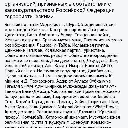
организаций, признанных в соответствии с
законодательством Российской Федерации
террористическими:
Высший военный Маджлисуль Шура Объединенных сил
моджахедов Кавказа, Конгресс народов Ичкерии и
Дагестана, База, Асбат аль-Ансар, Священная война,
Исламская группа, Братья-мусульмане, Партия исламского
освобождения, Лашкар-И-Тайба, Исламская группа,
Движение Талибан, Исламская партия Туркестана,
Общество социальных реформ, Общество возрождения
исламского наследия, Дом двух святых, Джунд аш-Шам,
Исламский джихад, Аль-Каида, Имарат Кавказ, АБТО,
Правый сектор, Исламское государство, Джабха аль-
Нусра ли-Ахль аш-Шам, Народное ополчение имени К.
Минина и Д. Пожарского, Аджр от Аллаха Субхану уа
Тагьаля SHAM, АУМ Синрике, Муджахеды джамаата Ат-
Тавхида Валь-Джихад, Чистопольский Джамаат, Рохнамо
ба суи давлати исломи, Террористическое сообщество
Сеть, Катиба Таухид валь-Джихад, Хайят Тахрир аш-Шам,
Ахлю Сунна Валь Джамаа, National Socialism/White Power,
Артподготовка, Религиозная группа “Джамаат “Красный
пахарь”, Колумбайн, Хатлонский джамаат, Мусульманская
религиозная группа п. Кушкуль г. Оренбург, Крымско-
татарский добровольческий батальон имени Номана