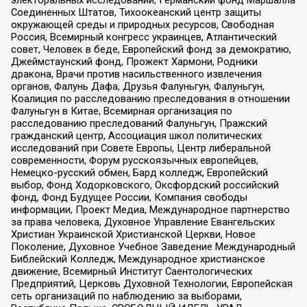
Соединенных Штатов, Тихоокеанский центр защиты
окружающей среды и природных ресурсов, Свободная
Россия, Всемирный конгресс украинцев, Атлантический
совет, Человек в беде, Европейский фонд за демократию,
Джеймстаунский фонд, Прожект Хармони, Родники
дракона, Врачи против насильственного извлечения
органов, Фалунь Дафа, Друзья Фалуньгун, Фалуньгун,
Коалиция по расследованию преследования в отношении
Фалуньгун в Китае, Всемирная организация по
расследованию преследований Фалуньгун, Пражский
гражданский центр, Ассоциация школ политических
исследований при Совете Европы, Центр либеральной
современности, Форум русскоязычных европейцев,
Немецко-русский обмен, Бард колледж, Европейский
выбор, Фонд Ходорковского, Оксфордский российский
фонд, Фонд Будущее России, Компания свободы
информации, Проект Медиа, Международное партнерство
за права человека, Духовное Управление Евангельских
Христиан Украинской Христианской Церкви, Новое
Поколение, Духовное Учебное Заведение Международный
Библейский Колледж, Международное христианское
движение, Всемирный Институт Саентологических
Предприятий, Церковь Духовной Технологии, Европейская
сеть организаций по наблюдению за выборами,