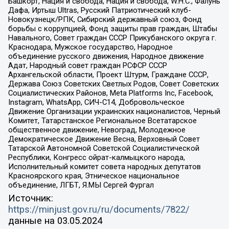
Башкорт, Нация и свобода, Нация и свобода, W.H.С., Фалунь
Дафа, Иртыш Ultras, Русский Патриотический клуб-
Новокузнецк/РПК, Сибирский державный союз, Фонд
борьбы с коррупцией, Фонд защиты прав граждан, Штабы
Навального, Совет граждан СССР Прикубанского округа г.
Краснодара, Мужское государство, Народное
объединение русского движения, Народное движение
Адат, Народный совет граждан РСФСР СССР
Архангельской области, Проект Штурм, Граждане СССР,
Держава Союз Советских Светлых Родов, Совет Советских
Социалистических Районов, Meta Platforms Inc, Facebook,
Instagram, WhatsApp, СИЧ-С14, Добровольческое
Движение Организации украинских националистов, Черный
Комитет, Татарстанское Региональное Всетатарское
общественное движение, Невоград, Молодежное
Демократическое Движение Весна, Верховный Совет
Татарской Автономной Советской Социалистической
Республики, Конгресс ойрат-калмыцкого народа,
Исполнительный комитет совета народных депутатов
Красноярского края, Этническое национальное
объединение, ЛГБТ, Я.МЫ Сергей Фургал
Источник:
https://minjust.gov.ru/ru/documents/7822/
данные на
03.05.2024