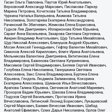
Гасан Ольга Павловна, Паутов Юрий Анатольевич,
Верховский Александр Маркович, Пислакова-Паркер
Марина Петровна, Кочеткова Татьяна Владимировна,
Чуркина Наталья Валерьевна, Акимова Татьяна
Николаевна, Золотарева Екатерина Александровна,
Рачинский Ян Збигневич, Жемкова Елена Борисовна,
Гудков Лев Дмитриевич, Илларионова Юлия Юрьевна,
Саранг Анна Васильевна, Захарова Светлана Сергеевна,
Аверин Владимир Анатольевич, Щур Татьяна Михайловна,
Щур Николай Алексеевич, Блинушов Андрей Юрьевич,
Мосин Алексей Геннадьевич, Гефтер Валентин Михайлович,
Симонов Алексей Кириллович, Флиге Ирина Анатольевна,
Мельникова Валентина Дмитриевна, Вититинова Елена
Владимировна, Баженова Светлана Куприяновна,
Максимов Сергей Владимирович, Беляев Сергей Иванович,
Голубева Елена Николаевна, Ганнушкина Светлана
Алексеевна, Закс Елена Владимировна, Буртина Елена
Юрьевна, Гендель Людмила Залмановна, Кокорина
Екатерина Алексеевна, Шуманов Илья Вячеславович,
Арапова Галина Юрьевна, Свечников Анатолий Мариевич,
Прохоров Вадим Юрьевич, Шахова Елена Владимировна,
Подузов Сергей Васильевич, Протасова Ирина
Вячеславовна, Литинский Леонид Борисович, Лукашевский
Сергей Маркович, Бахмин Вячеслав Иванович, Шабад
Анатолий Ефимович, Сухих Дарья Николаевна, Орлов Олег