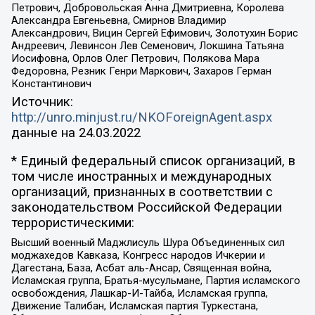
Петрович, Добровольская Анна Дмитриевна, Королева
Александра Евгеньевна, Смирнов Владимир
Александрович, Вицин Сергей Ефимович, Золотухин Борис
Андреевич, Левинсон Лев Семенович, Локшина Татьяна
Иосифовна, Орлов Олег Петрович, Полякова Мара
Федоровна, Резник Генри Маркович, Захаров Герман
Константинович
Источник:
http://unro.minjust.ru/NKOForeignAgent.aspx
данные на
24.03.2022
* Единый федеральный список организаций, в
том числе иностранных и международных
организаций, признанных в соответствии с
законодательством Российской Федерации
террористическими:
Высший военный Маджлисуль Шура Объединенных сил
моджахедов Кавказа, Конгресс народов Ичкерии и
Дагестана, База, Асбат аль-Ансар, Священная война,
Исламская группа, Братья-мусульмане, Партия исламского
освобождения, Лашкар-И-Тайба, Исламская группа,
Движение Талибан, Исламская партия Туркестана,