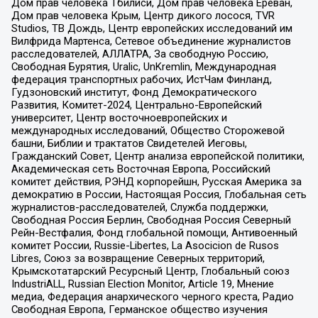
Дом прав человека Тбилиси, Дом прав человека Ереван,
Дом прав человека Крым, Центр дикого лосося, TVR
Studios, ТВ Дождь, Центр европейских исследований им
Вилфрида Мартенса, Сетевое объединение журналистов
расследователей, АЛЛАТРА, За свободную Россию,
Свободная Бурятия, Uralic, UnKremlin, Международная
федерация транспортных рабочих, ИстЧам Финланд,
Гудзоновский институт, Фонд Демократического
Развития, Комитет-2024, Центрально-Европейский
университет, Центр восточноевропейских и
международных исследований, Общество Сторожевой
башни, Библии и трактатов Свидетелей Иеговы,
Гражданский Совет, Центр анализа европейской политики,
Академическая сеть Восточная Европа, Российский
комитет действия, РЭНД корпорейшн, Русская Америка за
демократию в России, Настоящая Россия, Глобальная сеть
журналистов-расследователей, Служба поддержки,
Свободная Россия Берлин, Свободная Россия Северный
Рейн-Вестфалия, Фонд глобальной помощи, Антивоенный
комитет России, Russie-Libertes, La Asocicion de Rusos
Libres, Союз за возвращение Северных территорий,
Крымскотатарский Ресурсный Центр, Глобальный союз
IndustriALL, Russian Election Monitor, Article 19, Мнение
медиа, Федерация анархического черного креста, Радио
Свободная Европа, Германское общество изучения