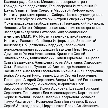
Калининграде Совета Министров северных стран,
Гражданское содействие, Трансперенси Интернешнл-Р,
Центр Защиты Прав Средств Массовой Информации,
Институт развития прессы - Сибирь, Частное учреждение в
Санкт-Петербурге Совета Министров Северных Стран,
Фонд поддержки свободы прессы, Гражданский контроль,
Человек и Закон, Общественная комиссия по сохранению
наследия академика Сахарова, Информационное
агентство МЕМО. РУ, Институт региональной прессы,
Институт Развития Свободы Информации, Экозащита!-
Женсовет, Общественный вердикт, Евразийская
антимонопольная ассоциация, Бедушев Петр Петрович,
Дзугкоева Регина Николаевна, Кривенко Сергей
Владимирович, Милославский Павел Юрьевич, Шнырова
Ольга Вадимовна, Чанышева Лилия Айратовна, Сидорович
Ольга Борисовна, Туровский Александр Алексеевич,
Васильева Анастасия Евгеньевна, Ривина Анна Валерьевна,
Бойко Анатолий Николаевич, Дугин Сергей Георгиевич,
Пивоваров Андрей Сергеевич, Аверин Виталий Евгеньевич,
Барахоев Магомед Бекханович, Шарипков Олег
Викторович, Мошель Ирина Ароновна, Шведов Григорий
Сергеевич, Пономарев Лев Александрович, Каргалицкий
Борис Юльевич, Созаев Валерий Валерьевич, Исламов
Тимур Рифгатович, Романова Ольга Евгеньевна, Щаров
Сергей Алексадрович, Цирульников Борис Альбертович,