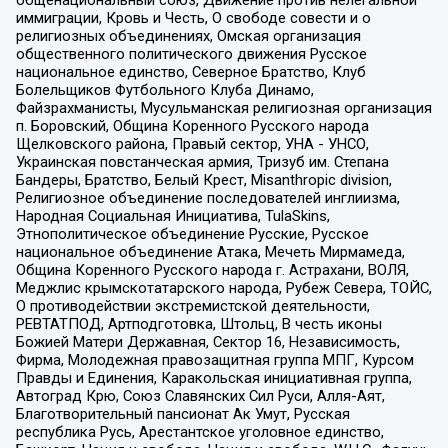
общенациональный союз, Движение против нелегальной
иммиграции, Кровь и Честь, О свободе совести и о
религиозных объединениях, Омская организация
общественного политического движения Русское
национальное единство, Северное Братство, Клуб
Болельщиков Футбольного Клуба Динамо,
Файзрахманисты, Мусульманская религиозная организация
п. Боровский, Община Коренного Русского народа
Щелковского района, Правый сектор, УНА - УНСО,
Украинская повстанческая армия, Тризуб им. Степана
Бандеры, Братство, Белый Крест, Misanthropic division,
Религиозное объединение последователей инглиизма,
Народная Социальная Инициатива, TulaSkins,
Этнополитическое объединение Русские, Русское
национальное объединение Атака, Мечеть Мирмамеда,
Община Коренного Русского народа г. Астрахани, ВОЛЯ,
Меджлис крымскотатарского народа, Рубеж Севера, ТОЙС,
О противодействии экстремистской деятельности,
РЕВТАТПОД, Артподготовка, Штольц, В честь иконы
Божией Матери Державная, Сектор 16, Независимость,
Фирма, Молодежная правозащитная группа МПГ, Курсом
Правды и Единения, Каракольская инициативная группа,
Автоград Крю, Союз Славянских Сил Руси, Алля-Аят,
Благотворительный пансионат Ак Умут, Русская
республика Русь, Арестантское уголовное единство,