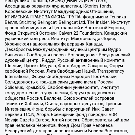
Республика Польша, СВОБОДНЫЙ ИДЕЛЬ-УРАЛ,
Ассоциация развития журналистики, IStories fonds,
Королевский Институт Международных Отношений,
КРИМСЬКА ПРАВОЗАХИСНА ГРУПА, Фонд имени Генриха
Бёлля, Stichting Bellingcat, Bellingcat Ltd, The Insider, Институт
правовой инициативы Центральной и Восточной Европы,
Фонд Открытой Эстонии, Calvert 22 Foundation, Канадский
украинский конгресс, Институт Макдональда-Лорье,
Украинская национальная федерация Канады,
Декабристы, Международный научный центр им Вудро
Вильсона, Свободная пресса, Возрождение, Всеукраинский
духовный центр , Риддл, Русский антивоенный комитет в
Швеции, Проект Медуза, Фонд Андрея Сахарова, Форум
свободной России, Лига Свободных Наций, Transparеncy
International, Форум Свободных Народов ПостРоссии,
Солидарность с гражданским движением в России –
Solidarus, КрымSOS, Свободный университет, Институт
государственного управления, Форум гражданского
общества Россия, Беллона, Союз жителей островов
Тисима и Хабомаи, Съезд народных депутатов, Гринпис
Интернешнл, Фонд борьбы с коррупцией Инк, Завет
церквей TCCN, Агора, Всемирный фонд природы, BDR
Novaja Gazeta-Europe, Алтай проект, Образовательный дом
прав человека Чернигов, Фонд Дом Прав Человека,
Белорусский дом прав человека имени Бориса Звозскова,