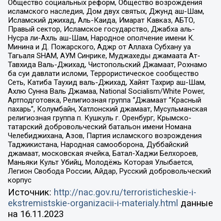
Общество социальных реформ, Общество возрождения
исламского наследия, Дом двух святых, Джунд аш-Шам,
Исламский джихад, Аль-Каида, Имарат Кавказ, АБТО,
Правый сектор, Исламское государство, Джабха аль-
Нусра ли-Ахль аш-Шам, Народное ополчение имени К.
Минина и Д. Пожарского, Аджр от Аллаха Субхану уа
Тагьаля SHAM, АУМ Синрике, Муджахеды джамаата Ат-
Тавхида Валь-Джихад, Чистопольский Джамаат, Рохнамо
ба суи давлати исломи, Террористическое сообщество
Сеть, Катиба Таухид валь-Джихад, Хайят Тахрир аш-Шам,
Ахлю Сунна Валь Джамаа, National Socialism/White Power,
Артподготовка, Религиозная группа “Джамаат “Красный
пахарь”, Колумбайн, Хатлонский джамаат, Мусульманская
религиозная группа п. Кушкуль г. Оренбург, Крымско-
татарский добровольческий батальон имени Номана
Челебиджихана, Азов, Партия исламского возрождения
Таджикистана, Народная самооборона, Дуббайский
джамаат, московская ячейка, Батал-Хаджи Белхороев,
Маньяки Культ Убийц, Молодёжь Которая Улыбается,
Легион Свобода России, Айдар, Русский добровольческий
корпус
Источник:
http://nac.gov.ru/terroristicheskie-i-
ekstremistskie-organizacii-i-materialy.html
данные
на
16.11.2023