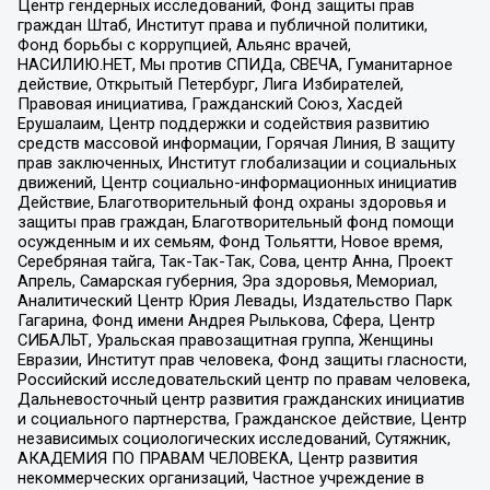
Центр гендерных исследований, Фонд защиты прав
граждан Штаб, Институт права и публичной политики,
Фонд борьбы с коррупцией, Альянс врачей,
НАСИЛИЮ.НЕТ, Мы против СПИДа, СВЕЧА, Гуманитарное
действие, Открытый Петербург, Лига Избирателей,
Правовая инициатива, Гражданский Союз, Хасдей
Ерушалаим, Центр поддержки и содействия развитию
средств массовой информации, Горячая Линия, В защиту
прав заключенных, Институт глобализации и социальных
движений, Центр социально-информационных инициатив
Действие, Благотворительный фонд охраны здоровья и
защиты прав граждан, Благотворительный фонд помощи
осужденным и их семьям, Фонд Тольятти, Новое время,
Серебряная тайга, Так-Так-Так, Сова, центр Анна, Проект
Апрель, Самарская губерния, Эра здоровья, Мемориал,
Аналитический Центр Юрия Левады, Издательство Парк
Гагарина, Фонд имени Андрея Рылькова, Сфера, Центр
СИБАЛЬТ, Уральская правозащитная группа, Женщины
Евразии, Институт прав человека, Фонд защиты гласности,
Российский исследовательский центр по правам человека,
Дальневосточный центр развития гражданских инициатив
и социального партнерства, Гражданское действие, Центр
независимых социологических исследований, Сутяжник,
АКАДЕМИЯ ПО ПРАВАМ ЧЕЛОВЕКА, Центр развития
некоммерческих организаций, Частное учреждение в