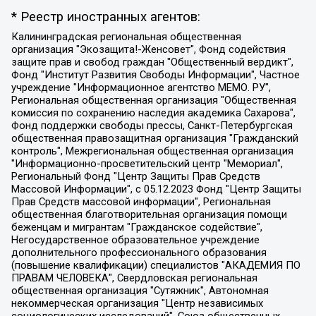
* Реестр иностранных агентов:
Калининградская региональная общественная организация "Экозащита!-Женсовет", Фонд содействия защите прав и свобод граждан "Общественный вердикт", Фонд "Институт Развития Свободы Информации", Частное учреждение "Информационное агентство МЕМО. РУ", Региональная общественная организация "Общественная комиссия по сохранению наследия академика Сахарова", Фонд поддержки свободы прессы, Санкт-Петербургская общественная правозащитная организация "Гражданский контроль", Межрегиональная общественная организация "Информационно-просветительский центр "Мемориал", Региональный Фонд "Центр Защиты Прав Средств Массовой Информации", с 05.12.2023 Фонд "Центр Защиты Прав Средств массовой информации", Региональная общественная благотворительная организация помощи беженцам и мигрантам "Гражданское содействие", Негосударственное образовательное учреждение дополнительного профессионального образования (повышение квалификации) специалистов "АКАДЕМИЯ ПО ПРАВАМ ЧЕЛОВЕКА", Свердловская региональная общественная организация "Сутяжник", Автономная некоммерческая организация "Центр независимых социологических исследований", Союз общественных объединений "Российский исследовательский центр по правам человека", Региональное общественное учреждение научно-информационный центр "МЕМОРИАЛ", Некоммерческая организация "Фонд защиты гласности", Автономная некоммерческая организация "Институт прав человека", Городская общественная организация "Екатеринбургское общество "МЕМОРИАЛ", Городская общественная организация "Рязанское историко-просветительское и правозащитное общество "Мемориал" (Рязанский Мемориал), Челябинский региональный орган общественной самодеятельности – женское общественное объединение "Женщины Евразии", Челябинский региональный орган общественной самодеятельности "Уральская правозащитная группа", Фонд содействия защите здоровья и социальной справедливости имени Андрея Рылькова, Автономная Некоммерческая Организация "Аналитический Центр Юрия Левады", Автономная некоммерческая организация социальной поддержки населения "Проект Апрель", Региональная общественная организация помощи женщинам и детям, находящимся в кризисной ситуации "Информационно-методический центр "Анна", Фонд содействия развитию массовых коммуникаций и правовому просвещению "Так-так-Так", Фонд содействия устойчивому развитию "Серебряная тайга", Свердловский региональный общественный фонд социальных проектов "Новое время", "Idel.Реалии", Кавказ.Реалии, Крым.Реалии, Телеканал Настоящее Время, Татаро-башкирская служба Радио Свобода (Azatliq Radiosi), Радио Свободная Европа/Радио Свобода (PCE/PC), "Сибирь.Реалии", "Фактограф", Благотворительный фонд помощи осужденным и их семьям, Автономная некоммерческая организация "Институт глобализации и социальных движений", Фонд "В защиту прав заключенных", Частное учреждение "Центр поддержки и содействия развитию средств массовой информации", Пензенский региональный общественный благотворительный фонд "Гражданский союз", "Север.Реалии", Некоммерческая организация Фонд "Правовая инициатива", Общество с ограниченной ответственностью "Радио Свободная Европа/Радио Свобода", Чешское информационное агентство "MEDIUM-ORIENT", Красноярская региональная общественная организация "Мы против СПИДа", Камалягин Денис Николаевич, Маркелов Сергей Евгеньевич, Пономарев Лев Александрович, Савицкая Людмила Алексеевна, Автономная некоммерческая организация "Центр по работе с проблемой насилия "НАСИЛИЮ.НЕТ", Межрегиональный профессиональный союз работников здравоохранения "Альянс врачей", Юридическое лицо, зарегистрированное в Латвийской Республике, SIA "Medusa Project" (регистрационный номер 40103797863, дата регистрации 10.06.2014), Некоммерческая организация "Фонд по борьбе с коррупцией", Автономная некоммерческая организация "Институт права и публичной политики", Баданин Роман Сергеевич, Гликин Максим Александрович, Железнова Мария Михайловна, Лукьянова Юлия Сергеевна, Маетная Елизавета Витальевна, Маняхин Петр Борисович, Чуракова Ольга Владимировна, Ярош Юлия Петровна, Юридическое лицо "The Insider SIA", зарегистрированное в Риге, Латвийская Республика (дата регистрации 26.06.2015), являющееся администратором доменного имени интернет-издания "The Insider SIA", https://theins.ru, Постернак Алексей Евгеньевич, Рубин Михаил Аркадьевич, Анин Роман Александрович, Юридическое лицо Istories fonds, зарегистрированное в Латвийской Республике (регистрационный номер 50008295751, дата регистрации 24.02.2020), Великовский Дмитрий Александрович, Долинина Ирина Николаевна, Мароховская Алеся Алексеевна, Шлейнов Роман Юрьевич, Шмагун Олеся Валентиновна, Общество с ограниченной ответственностью "Альтаир 2021", Общество с ограниченной ответственностью "Вега 2021", Общество с ограниченной ответственностью "Главный редактор 2021", Общество с ограниченной ответственностью "Ромашки монолит", Важенков Артем Валерьевич, Ивановская областная общественная организация "Центр гендерных исследований", Гурман Юрий Альбертович, Медиапроект "ОВД-Инфо", Егоров Владимир Владимирович, Жилинский Владимир Александрович, Общество с ограниченной ответственностью "ЗП", Иванова София Юрьевна, Карезина Инна Павловна, Кильтау Екатерина Викторовна, Петров Алексей Викторович, Пискунов Сергей Евгеньевич, Смирнов Сергей Сергеевич, Тихонов Михаил Сергеевич, Общество с ограниченной ответственностью "ЖУРНАЛИСТ-ИНОСТРАННЫЙ АГЕНТ", Арапова Галина Юрьевна, Вольтская Татьяна Анатольевна, Американская компания "Mason G.E.S. Anonymous Foundation" (США), являющаяся владельцем интернет-издания https://mnews.world/, Компания "Stichting Bellingcat", зарегистрированная в Нидерландах (дата регистрации 11.07.2018), Захаров Андрей Вячеславович, Клепиковская Екатерина Дмитриевна, Общество с ограниченной ответственностью "МЕМО", Перл Роман Александрович, Симонов Евгений Алексеевич, Соловьева Елена Анатольевна, Сотников Даниил Владимирович, Сурначева Елизавета Дмитриевна, Автономная некоммерческая организация по защите прав человека и информированию населения "Якутия – Наше Мнение", Общество с ограниченной ответственностью "Москоу диджитал медиа", с 26.01.2023 Общество с ограниченной ответственностью "Чайка Белые сады", Ветошкина Валерия Валерьевна, Заговора Максим Александрович, Межрегиональное общественное движение "Российская ЛГБТ - сеть", Оленичев Максим Владимирович, Павлов Иван Юрьевич, Скворцова Елена Сергеевна, Общество с ограниченной ответственностью "Как бы инагент", Кочетков Игорь Викторович, Общество с ограниченной ответственностью "Честные выборы", Еланчик Олег Александрович, Общество с ограниченной ответственностью "Нобелевский призыв", Гималова Регина Эмилевна, Григорьев Андрей Валерьевич, Григорьева Алина Александровна, Ассоциация по содействию защите прав призывников, альтернативнослужащих и военнослужащих "Правозащитная группа "Гражданин.Армия.Право", Хисамова Регина Фаритовна, Автономная некоммерческая организация по реализации социально-правовых программ "Лилит", Дальневосточное общественное движение "Маяк", Санкт-Петербургская ЛГБТ-инициативная группа "Выход", Инициативная группа ЛГБТ+ "Реверс", Алексеев Андрей Викторович, Бекбулатова Таисия Львовна, Беляев Иван Михайлович, Владыкина Елена Сергеевна, Гельман Марат Александрович, Никульшина Вероника Юрьевна, Толоконникова Надежда Андреевна, Шендерович Виктор Анатольевич, Общество с ограниченной ответственностью "Данное сообщение", Общество с ограниченной ответственностью Издательский дом "Новая глава", Айнбиндер Александра Александровна, Московский комьюнити-центр для ЛГБТ+инициатив, Благотворительный фонд развития филантропии, Deutsche Welle (Германия, Kurt-Schumacher-Strasse 3, 53113 Bonn), Борзунова Мария Михайловна, Воробьев Виктор Викторович, Голубева Анна Львовна, Константинова Алла Михайловна, Малкова Ирина Владимировна, Мурадов Мурад Абдулгалимович, Осетинская Елизавета Николаевна, Понасенков Евгений Николаевич, Ганапольский Матвей Юрьевич, Киселев Евгений Алексеевич, Борухович Ирина Григорьевна, Дремин Иван Тимофеевич, Дубровский Дмитрий Викторович, Красноярская региональная общественная организация поддержки и развития альтернативных образовательных технологий и межкультурных коммуникаций "ИНТЕРРА", Маяковская Екатерина Алексеевна, Фейгин Марк Захарович, Филимонов Андрей Викторович, Дзугкоева Регина Николаевна, Доброхотов Роман Александрович, Дудь Юрий Александрович, Елкин Сергей Владимирович, Кругликов Кирилл Игоревич, Сабунаева Мария Леонидовна, Семенов Алексей Владимирович, Шаинян Карен Багратович, Шульман Екатерина Михайловна, Асафьев Артур Валерьевич, Вахштайн Виктор Семенович, Венедиктов Алексей Алексеевич, Лушникова Екатерина Евгеньевна, Волков Леонид Михайлович, Невзоров Александр Глебович, Пархоменко Сергей Борисович, Сироткин Ярослав Николаевич, Кара-Мурза Владимир Владимирович, Баранова Наталья Владимировна, Гозман Леонид Яковлевич, Кагарлицкий Борис Юльевич, Климарев Михаил Валерьевич, Милов Владимир Станиславович, Автономная некоммерческая организация Краснодарский центр современного искусства "Типография", Моргенштерн Алишер Тагирович, Соболь Любовь Эдуардовна, Общество с ограниченной ответственностью "ЛИЗА НОРМ", Каспаров Гарри Кимович, Ходорковский Михаил Борисович, Общество с ограниченной ответственностью "Апрельские тезисы", Данилович Ирина Брониславовна, Кашин Олег Владимирович, Петров Николай Владимирович, Пивоваров Алексей Владимирович, Соколов Михаил Владимирович, Цветкова Юлия Владимировна, Чичваркин Евгений Александрович, Комитет против пыток/Команда против пыток, Общество с ограниченной ответственностью "Первый научный", Общество с ограниченной ответственностью "Вертолет и ко", Белоцерковская Вероника Борисовна, Кац Максим Евгеньевич, Лазарева Татьяна Юрьевна, Шаведдинов Руслан Табризович, Яшин Илья Валерьевич, Общество с ограниченной ответственностью "Иноагент ААВ", Алешковский Дмитрий Петрович, Альбац Евгения Марковна, Быков Дмитрий Львович, Галямина Юлия Евгеньевна, Лойко Сергей Леонидович, Мартынов Кирилл Константинович, Медведев Сергей Александрович, Крашенинников Федор Геннадиевич, Гордеева Катерина Вл