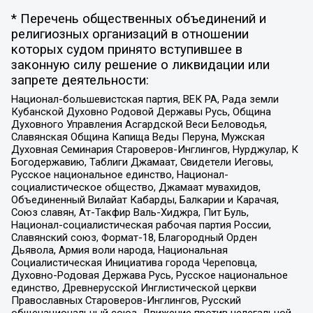
* Перечень общественных объединений и
религиозных организаций в отношении
которых судом принято вступившее в
законную силу решение о ликвидации или
запрете деятельности:
Национал-большевистская партия, ВЕК РА, Рада земли
Кубанской Духовно Родовой Державы Русь, Община
Духовного Управления Асгардской Веси Беловодья,
Славянская Община Капища Веды Перуна, Мужская
Духовная Семинария Староверов-Инглингов, Нурджулар, К
Богодержавию, Таблиги Джамаат, Свидетели Иеговы,
Русское национальное единство, Национал-
социалистическое общество, Джамаат мувахидов,
Объединенный Вилайат Кабарды, Балкарии и Карачая,
Союз славян, Ат-Такфир Валь-Хиджра, Пит Буль,
Национал-социалистическая рабочая партия России,
Славянский союз, Формат-18, Благородный Орден
Дьявола, Армия воли народа, Национальная
Социалистическая Инициатива города Череповца,
Духовно-Родовая Держава Русь, Русское национальное
единство, Древнерусской Инглистической церкви
Православных Староверов-Инглингов, Русский