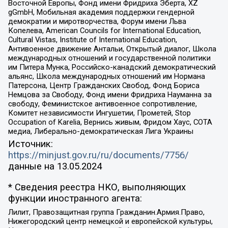
Восточной Европы, Фонд имени Фридриха Эберта, XZ
gGmbH, Мобильная академия поддержки гендерной
демократии и миротворчества, Форум имени Льва
Копелева, American Councils for International Education,
Cultural Vistas, Institute of International Education,
Антивоенное движение Антальи, Открытый диалог, Школа
международных отношений и государственной политики
им Питера Мунка, Российско-канадский демократический
альянс, Школа международных отношений им Нормана
Патерсона, Центр Гражданских Свобод, Фонд Бориса
Немцова за Свободу, Фонд имени Фридриха Науманна за
свободу, Феминистское антивоенное сопротивление,
Комитет независимости Ингушетии, Прометей, Stop
Occupation of Karelia, Вернись живым, Фридом Хаус, СОТА
медиа, Либерально-демократическая Лига Украины
Источник:
https://minjust.gov.ru/ru/documents/7756/
данные на
13.05.2024
* Сведения реестра НКО, выполняющих
функции иностранного агента:
Лилит, Правозащитная группа Гражданин.Армия.Право,
Нижегородский центр немецкой и европейской культуры,