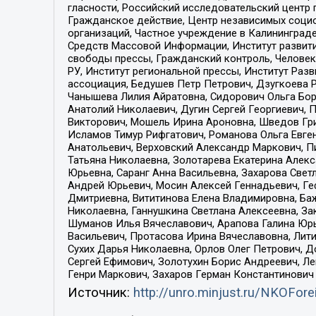
гласности, Российский исследовательский центр 
Гражданское действие, Центр независимых соци
организаций, Частное учреждение в Калининград
Средств Массовой Информации, Институт развити
свободы прессы, Гражданский контроль, Человек
РУ, Институт региональной прессы, Институт Ра
ассоциация, Бедушев Петр Петрович, Дзугкоева 
Чанышева Лилия Айратовна, Сидорович Ольга Бори
Анатолий Николаевич, Дугин Сергей Георгиевич, 
Викторович, Мошель Ирина Ароновна, Шведов Гри
Исламов Тимур Рифгатович, Романова Ольга Евге
Анатольевич, Верховский Александр Маркович, П
Татьяна Николаевна, Золотарева Екатерина Алек
Юрьевна, Саранг Анна Васильевна, Захарова Свет
Андрей Юрьевич, Мосин Алексей Геннадьевич, Ге
Дмитриевна, Вититинова Елена Владимировна, Ба
Николаевна, Ганнушкина Светлана Алексеевна, За
Шуманов Илья Вячеславович, Арапова Галина Юрь
Васильевич, Протасова Ирина Вячеславовна, Лит
Сухих Дарья Николаевна, Орлов Олег Петрович, 
Сергей Ефимович, Золотухин Борис Андреевич, Л
Генри Маркович, Захаров Герман Константинович
Источник:
http://unro.minjust.ru/NKOFore