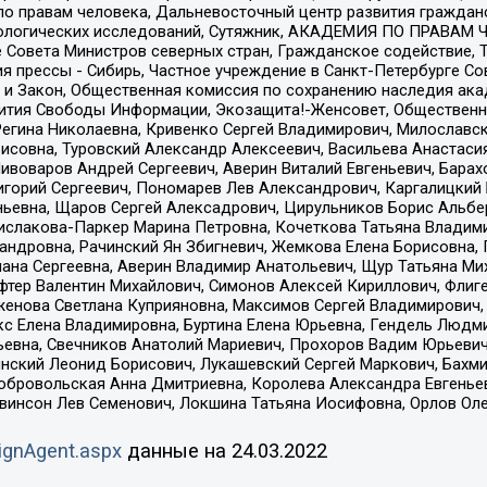
по правам человека, Дальневосточный центр развития гражданс
ологических исследований, Сутяжник, АКАДЕМИЯ ПО ПРАВАМ Ч
е Совета Министров северных стран, Гражданское содействие,
я прессы - Сибирь, Частное учреждение в Санкт-Петербурге С
 и Закон, Общественная комиссия по сохранению наследия ак
звития Свободы Информации, Экозащита!-Женсовет, Общественн
Регина Николаевна, Кривенко Сергей Владимирович, Милославс
совна, Туровский Александр Алексеевич, Васильева Анастасия
Пивоваров Андрей Сергеевич, Аверин Виталий Евгеньевич, Бара
горий Сергеевич, Пономарев Лев Александрович, Каргалицкий 
ньевна, Щаров Сергей Алексадрович, Цирульников Борис Альбер
ислакова-Паркер Марина Петровна, Кочеткова Татьяна Владими
сандровна, Рачинский Ян Збигневич, Жемкова Елена Борисовна,
лана Сергеевна, Аверин Владимир Анатольевич, Щур Татьяна М
фтер Валентин Михайлович, Симонов Алексей Кириллович, Флиг
женова Светлана Куприяновна, Максимов Сергей Владимирович, 
кс Елена Владимировна, Буртина Елена Юрьевна, Гендель Людм
евна, Свечников Анатолий Мариевич, Прохоров Вадим Юрьевич
инский Леонид Борисович, Лукашевский Сергей Маркович, Бахм
Добровольская Анна Дмитриевна, Королева Александра Евгенье
евинсон Лев Семенович, Локшина Татьяна Иосифовна, Орлов Ол
ignAgent.aspx
данные на
24.03.2022