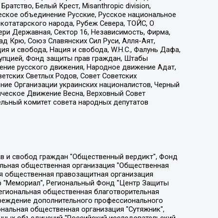
атство, Белый Крест, Misanthropic division,
еское объединение Русские, Русское национальное
котатарского народа, Рубеж Севера, ТОЙС, О
ри Державная, Сектор 16, Независимость, Фирма,
д Крю, Союз Славянских Сил Руси, Алля-Аят,
я и свобода, Нация и свобода, W.H.С., Фалунь Дафа,
рупцией, Фонд защиты прав граждан, Штабы
ение русского движения, Народное движение Адат,
етских Светлых Родов, Совет Советских
ение Организации украинских националистов, Черный
ическое Движение Весна, Верховный Совет
ельный комитет совета народных депутатов
ции социально-правовых программ "Лилит", Дальневосточное общественное движение "Маяк", Санкт-Петербургская ЛГБТ-инициативная группа "Выход", Инициативная группа ЛГБТ+ "Реверс", Алексеев Андрей Викторович, Бекбулатова Таисия Львовна, Беляев Иван Михайлович, Владыкина Елена Сергеевна, Гельман Марат Александрович, Никульшина Вероника Юрьевна, Толоконникова Надежда Андреевна, Шендерович Виктор Анатольевич, Общество с ограниченной ответственностью "Данное сообщение", Общество с ограниченной ответственностью Издательский дом "Новая глава", Айнбиндер Александра Александровна, Московский комьюнити-центр для ЛГБТ+инициатив, Благотворительный фонд развития филантропии, Deutsche Welle (Германия, Kurt-Schumacher-Strasse 3, 53113 Bonn), Борзунова Мария Михайловна, Воробьев Виктор Викторович, Голубева Анна Львовна, Константинова Алла Михайловна, Малкова Ирина Владимировна, Мурадов Мурад Абдулгалимович, Осетинская Елизавета Николаевна, Понасенков Евгений Николаевич, Ганапольский Матвей Юрьевич, Киселев Евгений Алексеевич, Борухович Ирина Григорьевна, Дремин Иван Тимофеевич, Дубровский Дмитрий Викторович, Красноярская региональная общественная организация поддержки и развития альтернативных образовательных технологий и межкультурных коммуникаций "ИНТЕРРА", Маяковская Екатерина Алексеевна, Фейгин Марк Захарович, Филимонов Андрей Викторович, Дзугкоева Регина Николаевна, Доброхотов Роман Александрович, Дудь Юрий Александрович, Елкин Сергей Владимирович, Кругликов Кирилл Игоревич, Сабунаева Мария Леонидовна, Семенов Алексей Владимирович, Шаинян Карен Багратович, Шульман Екатерина Михайловна, Асафьев Артур Валерьевич, Вахштайн Виктор Семенович, Венедиктов Алексей Алексеевич, Лушникова Екатерина Евгеньевна, Волков Леонид Михайлович, Невзоров Александр Глебович, Пархоменко Сергей Борисович, Сироткин Ярослав Николаевич, Кара-Мурза Владимир Владимирович, Баранова Наталья Владимировна, Гозман Леонид Яковлевич, Кагарлицкий Борис Юльевич, Климарев Михаил Валерьевич, Милов Владимир Станиславович, Автономная некоммерческая организация Краснодарский центр современного искусства "Типография", Моргенштерн Алишер Тагирович, Соболь Любовь Эдуардовна, Общество с ограниченной ответственностью "ЛИЗА НОРМ", Каспаров Гарри Кимович, Ходорковский Михаил Борисович, Общество с ограниченной ответственностью "Апрельские тезисы", Данилович Ирина Брониславовна, Кашин Олег Владимирович, Петров Николай Владимирович, Пивоваров Алексей Владимирович, Соколов Михаил Владимирович, Цветкова Юлия Владимировна, Чичваркин Евгений Александрович, Комитет против пыток/Команда против пыток, Общество с ограниченной ответственностью "Первый научный", Общество с ограниченной ответственностью "Вертолет и ко", Белоцерковская Вероника Борисовна, Кац Максим Евгеньевич, Лазарева Татьяна Юрьевна, Шаведдинов Руслан Табризович, Яшин Илья Валерьевич, Общество с ограниченной ответственностью "Иноагент ААВ", Алешковский Дмитрий Петрович, Альбац Евгения Марковна, Быков Дмитрий Львович, Галямина Юлия Евгеньевна, Лойко Сергей Леонидович, Мартынов Кирилл Константинович, Медведев Сергей Александрович, Крашенинников Федор Геннадиевич, Гордеева Катерина Вл