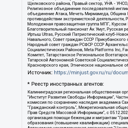
Щелковского района, Правый сектор, УНА - УНСО, У
Религиозное объединение последователей инглии
объединение Атака, Мечеть Мирмамеда, Община К
противодействии экстремистской деятельности, 
Молодежная правозащитная группа МПГ, Курсом П
Благотворительный пансионат Ак Умут, Русская ре
Иртыш Ultras, Русский Патриотический клуб-Нов
Навального, Совет граждан СССР Прикубанского 
Народный совет граждан РСФСР СССР Архангельск
Социалистических Районов, Meta Platforms Inc, 
Комитет, Татарстанское Региональное Всетатар
Татарской Автономной Советской Социалистическ
Красноярского края, Этническое национальное о
Источник:
https://minjust.gov.ru/ru/doc
* Реестр иностранных агентов:
Калининградская региональная общественная организация "Экозащита!-Женсовет", Фонд содействия защите прав и свобод граждан "Общественный вердикт", Фонд "Институт Развития Свободы Информации", Частное учреждение "Информационное агентство МЕМО. РУ", Региональная общественная организация "Общественная комиссия по сохранению наследия академика Сахарова", Фонд поддержки свободы прессы, Санкт-Петербургская общественная правозащитная организация "Гражданский контроль", Межрегиональная общественная организация "Информационно-просветительский центр "Мемориал", Региональный Фонд "Центр Защиты Прав Средств Массовой Информации", с 05.12.2023 Фонд "Центр Защиты Прав Средств массовой информации", Региональная общественная благотворительная организация помощи беженцам и мигрантам "Гражданское содействие", Негосударственное образовательное учреждение дополнительного профессионального образования (повышение квалификации) специалистов "АКАДЕМИЯ ПО ПРАВАМ ЧЕЛОВЕКА", Свердловская региональная общественная организация "Сутяжник", Автономная некоммерческая организация "Центр независимых социологических исследований", Союз общественных объединений "Российский исследовательский центр по правам человека", Региональное общественное учреждение научно-информационный центр "МЕМОРИАЛ", Некоммерческая организация "Фонд защиты гласности", Автономная некоммерческая организация "Институт прав человека", Городская общественная организация "Екатеринбургское общество "МЕМОРИАЛ", Городская общественная организация "Рязанское историко-просветительское и правозащитное общество "Мемориал" (Рязанский Мемориал), Челябинский региональный орган общественной самодеятельности – женское общественное объединение "Женщины Евразии", Челябинский региональный орган общественной самодеятельности "Уральская правозащитная группа", Фонд содействия защите здоровья и социальной справедливости имени Андрея Рылькова, Автономная Некоммерческая Организация "Аналитический Центр Юрия Левады", Автономная некоммерческая организация социальной поддержки населения "Проект Апрель", Региональная общественная организация помощи женщинам и детям, находящимся в кризисной ситуации "Информационно-методический центр "Анна", Фонд содействия развитию массовых коммуникаций и правовому просвещению "Так-так-Так", Фонд содействия устойчивому развитию "Серебряная тайга", Свердловский региональный общественный фонд социальных проектов "Новое время", "Idel.Реалии", Кавказ.Реалии, Крым.Реалии, Телеканал Настоящее Время, Татаро-башкирская служба Радио Свобода (Azatliq Radiosi), Радио Свободная Европа/Радио Свобода (PCE/PC), "Сибирь.Реалии", "Фактограф", Благотворительный фонд помощи осужденным и их семьям, Автономная некоммерческая организация "Институт глобализации и социальных движений", Фонд "В защиту прав заключенных", Частное учреждение "Центр поддержки и содействия развитию средств массовой информации", Пензенский региональный общественный благотворительный фонд "Гражданский союз", "Север.Реалии", Некоммерческая организация Фонд "Правовая инициатива", 