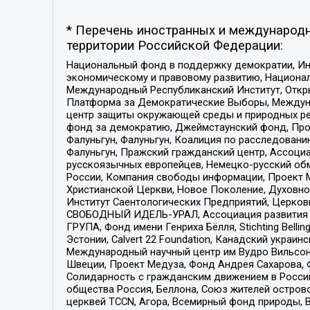
* Перечень иностранных и международн
территории Российской Федерации:
Национальный фонд в поддержку демократии, Ин
экономическому и правовому развитию, Национ
Международный Республиканский Институт, Откры
Платформа за Демократические Выборы, Междуна
центр защиты окружающей среды и природных ресу
фонд за демократию, Джеймстаунский фонд, Прож
Фалуньгун, Фалуньгун, Коалиция по расследован
Фалуньгун, Пражский гражданский центр, Ассоци
русскоязычных европейцев, Немецко-русский об
России, Компания свободы информации, Проект М
Христианской Церкви, Новое Поколение, Духовн
Институт Саентологических Предприятий, Церков
СВОБОДНЫЙ ИДЕЛЬ-УРАЛ, Ассоциация развития ж
ГРУПА, Фонд имени Генриха Бёлля, Stichting Bellin
Эстонии, Calvert 22 Foundation, Канадский укра
Международный научный центр им Вудро Вильсона
Швеции, Проект Медуза, Фонд Андрея Сахарова, Ф
Солидарность с гражданским движением в России 
общества Россия, Беллона, Союз жителей острово
церквей TCCN, Агора, Всемирный фонд природы, B