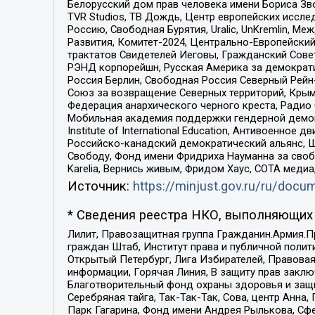
Белорусский дом прав человека имени Бориса Зво
TVR Studios, ТВ Дождь, Центр европейских иссл
Россию, Свободная Бурятия, Uralic, UnKremlin, 
Развития, Комитет-2024, Центрально-Европейски
трактатов Свидетелей Иеговы, Гражданский Совет
РЭНД корпорейшн, Русская Америка за демократи
Россия Берлин, Свободная Россия Северный Рейн-В
Союз за возвращение Северных территорий, Крымско
Федерация анархического черного креста, Радио
Мобильная академия поддержки гендерной демократи
Institute of International Education, Антивоенн
Российско-канадский демократический альянс, 
Свободу, Фонд имени Фридриха Науманна за свобо
Karelia, Вернись живым, Фридом Хаус, СОТА меди
Источник:
https://minjust.gov.ru/ru/doc
* Сведения реестра НКО, выполняющих 
Лилит, Правозащитная группа Гражданин.Армия.П
граждан Штаб, Институт права и публичной поли
Открытый Петербург, Лига Избирателей, Правова
информации, Горячая Линия, В защиту прав закл
Благотворительный фонд охраны здоровья и защи
Серебряная тайга, Так-Так-Так, Сова, центр Анн
Парк Гагарина, Фонд имени Андрея Рылькова, Сф