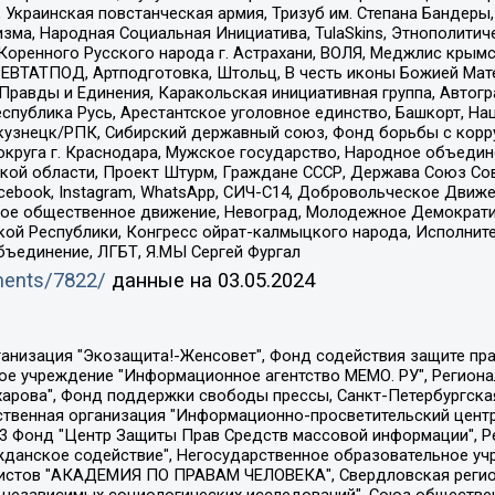
краинская повстанческая армия, Тризуб им. Степана Бандеры, Бр
зма, Народная Социальная Инициатива, TulaSkins, Этнополитич
оренного Русского народа г. Астрахани, ВОЛЯ, Меджлис крымс
РЕВТАТПОД, Артподготовка, Штольц, В честь иконы Божией Мате
равды и Единения, Каракольская инициативная группа, Автогра
спублика Русь, Арестантское уголовное единство, Башкорт, Наци
окузнецк/РПК, Сибирский державный союз, Фонд борьбы с кор
округа г. Краснодара, Мужское государство, Народное объедин
ой области, Проект Штурм, Граждане СССР, Держава Союз Сов
Facebook, Instagram, WhatsApp, СИЧ-С14, Добровольческое Движ
ское общественное движение, Невоград, Молодежное Демократ
ой Республики, Конгресс ойрат-калмыцкого народа, Исполнит
бъединение, ЛГБТ, Я.МЫ Сергей Фургал
uments/7822/
данные на
03.05.2024
Общество с ограниченной ответственностью "Радио Свободная Европа/Радио Свобода", Чешское информационное агентство "MEDIUM-ORIENT", Красноярская региональная общественная организация "Мы против СПИДа", Камалягин Денис Николаевич, Маркелов Сергей Евгеньевич, Пономарев Лев Александрович, Савицкая Людмила Алексеевна, Автономная некоммерческая организация "Центр по работе с проблемой насилия "НАСИЛИЮ.НЕТ", Межрегиональный профессиональный союз работников здравоохранения "Альянс врачей", Юридическое лицо, зарегистрированное в Латвийской Республике, SIA "Medusa Project" (регистрационный номер 40103797863, дата регистрации 10.06.2014), Некоммерческая организация "Фонд по борьбе с коррупцией", Автономная некоммерческая организация "Институт права и публичной политики", Баданин Роман Сергеевич, Гликин Максим Александрович, Железнова Мария Михайловна, Лукьянова Юлия Сергеевна, Маетная Елизавета Витальевна, Маняхин Петр Борисович, Чуракова Ольга Владимировна, Ярош Юлия Петровна, Юридическое лицо "The Insider SIA", зарегистрированное в Риге, Латвийская Республика (дата регистрации 26.06.2015), являющееся администратором доменного имени интернет-издания "The Insider SIA", https://theins.ru, Постернак Алексей Евгеньевич, Рубин Михаил Аркадьевич, Анин Роман Александрович, Юридическое лицо Istories fonds, зарегистрированное в Латвийской Республике (регистрационный номер 50008295751, дата регистрации 24.02.2020), Великовский Дмитрий Александрович, Долинина Ирина Николаевна, Мароховская Алеся Алексеевна, Шлейнов Роман Юрьевич, Шмагун Олеся Валентиновна, Общество с ограниченной ответственностью "Альтаир 2021", Общество с ограниченной ответственностью "Вега 2021", Общество с ограниченной ответственностью "Главный редактор 2021", Общество с ограниченной ответственностью "Ромашки монолит", Важенков Артем Валерьевич, Ивановская областная общественная организация "Центр гендерных исследований", Гурман Юрий Альбертович, Медиапроект "ОВД-Инфо", Егоров Владимир Владимирович, Жилинский Владимир Александрович, Общество с ограниченной ответственностью "ЗП", Иванова София Юрьевна, Карезина Инна Павловна, Кильтау Екатерина Викторовна, Петров Алексей Викторович, Пискунов Сергей Евгеньевич, Смирнов Сергей Сергеевич, Тихонов Михаил Сергеевич, Общество с ограниченной ответственностью "ЖУРНАЛИСТ-ИНОСТРАННЫЙ АГЕНТ", Арапова Галина Юрьевна, Вольтская Татьяна Анатольевна, Американская компания "Mason G.E.S. Anonymous Foundation" (США), являющаяся владельцем интернет-издания https://mnews.world/, Компания "Stichting Bellingcat", зарегистрированная в Нидерландах (дата регистрации 11.07.2018), Захаров Андрей Вячеславович, Клепиковская Екатерина Дмитриевна, Общество с ограниченной ответственностью "МЕМО", Перл Роман Александрович, Симонов Евгений Алексеевич, Соловьева Елена Анатольевна, Сотников Даниил Владимирович, Сурначева Елизавета Дмитриевна, Автономная некоммерческая организация по защите прав человека и информированию населения "Якутия – Наше Мнение", Общество с ограниченной ответственностью "Москоу диджитал медиа", с 26.01.2023 Общество с ограниченной ответственностью "Чайка Белые сады", Ветошкина Валерия Валерьевна, Заговора Максим Александрович, Межрегиональное общественное движение "Российская ЛГБТ - сеть", Оленичев Максим Владимирович, Павлов Иван Юрьевич, Скворцова Елена Сергеевна, Общество с ограниченной ответственностью "Как бы инагент", Кочетков Игорь Викторович, Общество с ограниченной ответственностью "Честные выборы", Еланчик Олег Александрович, Общество с ограниченной ответственностью "Нобелевский призыв", Гималова Регина Эмилевна, Григорьев Андрей Валерьевич, Григорьева Алина Александровна, Ассоциация по содействию защите прав призывников, альтернативнослужащих и военнослужащих "Правозащитная группа "Гражданин.Армия.Право", Хисамова Регина Фаритовна, Автономная некоммерческая организация по реализа