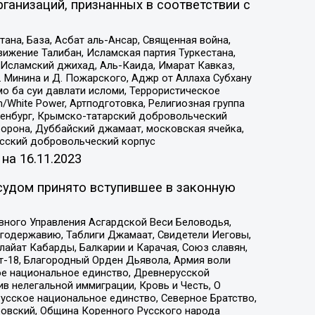
ганизаций, признанных в соответствии с
на, База, Асбат аль-Ансар, Священная война,
ижение Талибан, Исламская партия Туркестана,
Исламский джихад, Аль-Каида, Имарат Кавказ,
 Минина и Д. Пожарского, Аджр от Аллаха Субхану
о ба суи давлати исломи, Террористическое
/White Power, Артподготовка, Религиозная группа
Оренбург, Крымско-татарский добровольческий
орона, Дуббайский джамаат, московская ячейка,
усский добровольческий корпус
 на
16.11.2023
судом принято вступившее в законную
вного Управления Асгардской Веси Беловодья,
годержавию, Таблиги Джамаат, Свидетели Иеговы,
айат Кабарды, Балкарии и Карачая, Союз славян,
т-18, Благородный Орден Дьявола, Армия воли
ое национальное единство, Древнерусской
 нелегальной иммиграции, Кровь и Честь, О
усское национальное единство, Северное Братство,
ровский, Община Коренного Русского народа