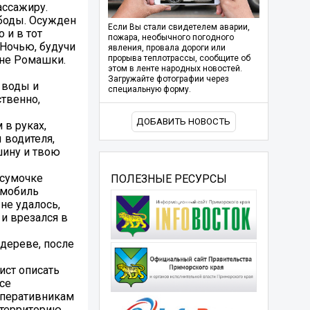
ассажиру.
ободы. Осужден
Если Вы стали свидетелем аварии,
 и в тот
пожара, необычного погодного
 Ночью, будучи
явления, провала дороги или
оне Ромашки.
прорыва теплотрассы, сообщите об
этом в ленте народных новостей.
Загружайте фотографии через
 воды и
специальную форму.
ственно,
ДОБАВИТЬ НОВОСТЬ
 в руках,
 водителя,
шину и твою
 сумочке
ПОЛЕЗНЫЕ РЕСУРСЫ
омобиль
 не удалось,
и врезался в
дереве, после
ист описать
се
 оперативникам
 территорию