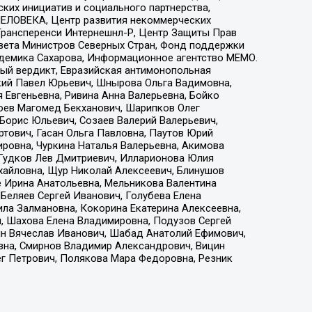
ких инициатив и социального партнерства,
ЕЛОВЕКА, Центр развития некоммерческих
 Трансперенси Интернешнл-Р, Центр Защиты Прав
овета Министров Северных Стран, Фонд поддержки
адемика Сахарова, Информационное агентство МЕМО.
ый вердикт, Евразийская антимонопольная
кий Павел Юрьевич, Шнырова Ольга Вадимовна,
 Евгеньевна, Ривина Анна Валерьевна, Бойко
хоев Магомед Бекханович, Шарипков Олег
Борис Юльевич, Созаев Валерий Валерьевич,
тович, Гасан Ольга Павловна, Паутов Юрий
ровна, Чуркина Наталья Валерьевна, Акимова
 Гудков Лев Дмитриевич, Илларионова Юлия
ихайловна, Щур Николай Алексеевич, Блинушов
е Ирина Анатольевна, Мельникова Валентина
Беляев Сергей Иванович, Голубева Елена
ила Залмановна, Кокорина Екатерина Алексеевна,
, Шахова Елена Владимировна, Подузов Сергей
ин Вячеслав Иванович, Шабад Анатолий Ефимович,
вна, Смирнов Владимир Александрович, Вицин
ег Петрович, Полякова Мара Федоровна, Резник