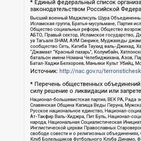
* Единый федеральный список организа
законодательством Российской Федера
Высший военный Маджлисуль Шура Объединенных с
Исламская группа, Братья-мусульмане, Партия ис
Общество социальных реформ, Общество возрожд
АБТО, Правый сектор, Исламское государство, Д
уа Тагьаля SHAM, АУМ Синрике, Муджахеды джама
сообщество Сеть, Катиба Таухид валь-Джихад, Хай
“Джамаат “Красный пахарь”, Колумбайн, Хатлонск
батальон имени Номана Челебиджихана, Азов, Па
Батал-Хаджи Белхороев, Маньяки Культ Убийц, М
Источник:
http://nac.gov.ru/terroristichesk
* Перечень общественных объединений 
силу решение о ликвидации или запрете
Национал-большевистская партия, ВЕК РА, Рада 
Славянская Община Капища Веды Перуна, Мужская
Русское национальное единство, Национал-социа
Ат-Такфир Валь-Хиджра, Пит Буль, Национал-соц
народа, Национальная Социалистическая Инициат
Инглистической церкви Православных Староверов
свободе совести и о религиозных объединениях,
Клуб Болельщиков Футбольного Клуба Динамо, Фа