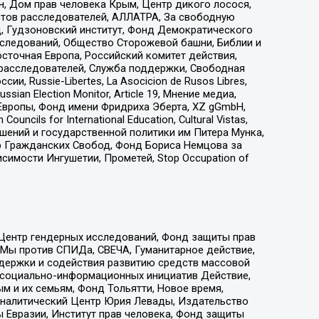
н, Дом прав человека Крым, Центр дикого лосося,
стов расследователей, АЛЛАТРА, За свободную
д, Гудзоновский институт, Фонд Демократического
сследований, Общество Сторожевой башни, Библии и
сточная Европа, Российский комитет действия,
-расследователей, Служба поддержки, Свободная
 Russie-Libertes, La Asocicion de Rusos Libres,
an Election Monitor, Article 19, Мнение медиа,
Европы, Фонд имени Фридриха Эберта, XZ gGmbH,
ls for International Education, Cultural Vistas,
ошений и государственной политики им Питера Мунка,
 Гражданских Свобод, Фонд Бориса Немцова за
имости Ингушетии, Прометей, Stop Occupation of
 Центр гендерных исследований, Фонд защиты прав
 Мы против СПИДа, СВЕЧА, Гуманитарное действие,
ддержки и содействия развитию средств массовой
р социально-информационных инициатив Действие,
 и их семьям, Фонд Тольятти, Новое время,
, Аналитический Центр Юрия Левады, Издательство
 Евразии, Институт прав человека, Фонд защиты