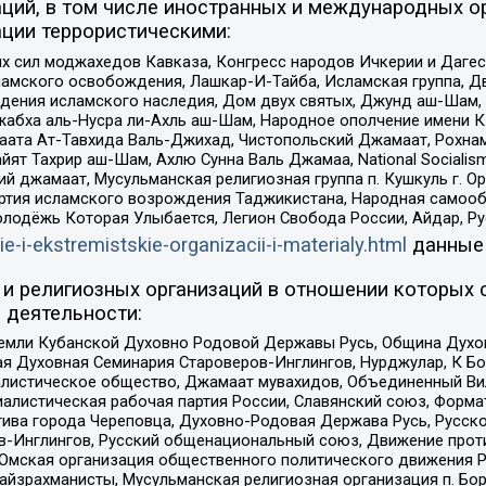
ций, в том числе иностранных и международных ор
ции террористическими:
ил моджахедов Кавказа, Конгресс народов Ичкерии и Дагеста
ламского освобождения, Лашкар-И-Тайба, Исламская группа, Дв
ения исламского наследия, Дом двух святых, Джунд аш-Шам, 
жабха аль-Нусра ли-Ахль аш-Шам, Народное ополчение имени К.
ата Ат-Тавхида Валь-Джихад, Чистопольский Джамаат, Рохнам
ят Тахрир аш-Шам, Ахлю Сунна Валь Джамаа, National Socialism
ий джамаат, Мусульманская религиозная группа п. Кушкуль г. 
ртия исламского возрождения Таджикистана, Народная самооб
олодёжь Которая Улыбается, Легион Свобода России, Айдар, Р
ie-i-ekstremistskie-organizacii-i-materialy.html
данные
и религиозных организаций в отношении которых 
 деятельности:
земли Кубанской Духовно Родовой Державы Русь, Община Духо
 Духовная Семинария Староверов-Инглингов, Нурджулар, К Бо
листическое общество, Джамаат мувахидов, Объединенный Вил
иалистическая рабочая партия России, Славянский союз, Форма
ива города Череповца, Духовно-Родовая Держава Русь, Русск
-Инглингов, Русский общенациональный союз, Движение против
 Омская организация общественного политического движения Р
йзрахманисты, Мусульманская религиозная организация п. Бо