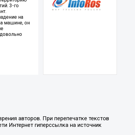
ий. 3-го
нт.
падение на
на машине, он
ие
 довольно
рения авторов. При перепечатке текстов
ети Интернет гиперссылка на источник