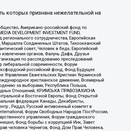
ть которых признана нежелательной на
общество, Американо-российский фонд по
 MEDIA DEVELOPMENT INVESTMENT FUND,
 регионального сотрудничества, Европейская
 Маршалла Соединенных Штатов, Тихоокеанский
нтический совет, Человек в беде, Европейский
 извлечения органов, Фалунь Дафа, Друзья
рганизация по расследованию преследований
тр либеральной современности, Форум
 Оксфордский российский фонд, Фонд Будущее
е Управление Евангельских Христиан Украинской
еждународное христианское движение, Всемирный
людению за выборами, Республика Польша,
народных Отношений, КРИМСЬКА ПРАВОЗАХИСНА
ы Центральной и Восточной Европы, Фонд Открытой
иональная федерация Канады, Декабристы,
тр , Риддл, Русский антивоенный комитет в
nternational, Форум Свободных Народов ПостРоссии,
дарственного управления, Форум гражданского
рнешнл, Фонд борьбы с коррупцией Инк, Завет
прав человека Чернигов, Фонд Дом Прав Человека,