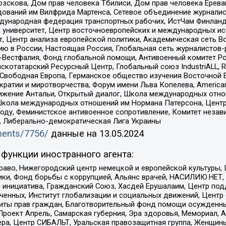
зскова, Дом прав человека Тбилиси, Дом прав человека Ерева
едований им Вилфрида Мартенса, Сетевое объединение журнали
Международная федерация транспортных рабочих, ИстЧам Финлан
й университет, Центр восточноевропейских и международных и
, Центр анализа европейской политики, Академическая сеть Во
ю в России, Настоящая Россия, Глобальная сеть журналистов
естфалия, Фонд глобальной помощи, Антивоенный комитет России,
татарский Ресурсный Центр, Глобальный союз IndustriALL, Russi
 Свободная Европа, Германское общество изучения Восточной 
и и миротворчества, Форум имени Льва Копелева, American Counci
ое движение Антальи, Открытый диалог, Школа международных отн
Школа международных отношений им Нормана Патерсона, Центр
ду, Феминистское антивоенное сопротивление, Комитет независ
а, Либерально-демократическая Лига Украины
uments/7756/
данные на
13.05.2024
функции иностранного агента:
раво, Нижегородский центр немецкой и европейской культуры,
тики, Фонд борьбы с коррупцией, Альянс врачей, НАСИЛИЮ.НЕТ,
я инициатива, Гражданский Союз, Хасдей Ерушалаим, Центр по
юченных, Институт глобализации и социальных движений, Цент
ты прав граждан, Благотворительный фонд помощи осужденным
а, Проект Апрель, Самарская губерния, Эра здоровья, Мемориал
ера, Центр СИБАЛЬТ, Уральская правозащитная группа, Женщины