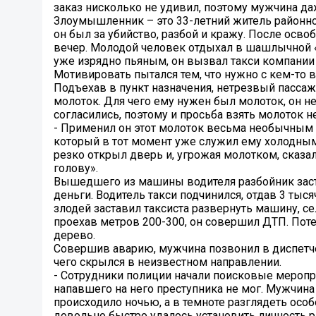
заказ нисколько не удивил, поэтому мужчина да
Злоумышленник – это 33-летний житель районно
он был за убийство, разбой и кражу. После осво
вечер. Молодой человек отдыхал в шашлычной «У 
уже изрядно пьяным, он вызвал такси компании
Мотивировать пытался тем, что нужно с кем-то в
Подъехав в пункт назначения, нетрезвый пассаж
молоток. Для чего ему нужен был молоток, он не
согласились, поэтому и просьба взять молоток 
- Применил он этот молоток весьма необычным с
который в тот момент уже служил ему холодны
резко открыл дверь и, угрожая молотком, сказа
голову».
Вышедшего из машины водителя разбойник заста
деньги. Водитель такси подчинился, отдав 3 ты
злодей заставил таксиста развернуть машину, сел
проехав метров 200-300, он совершил ДТП. Поте
дерево.
Совершив аварию, мужчина позвонил в диспетче
чего скрылся в неизвестном направлении.
- Сотрудники полиции начали поисковые меропри
напавшего на него преступника не мог. Мужчина
происходило ночью, а в темноте разглядеть особ
довольно быстро удалось установить личность р