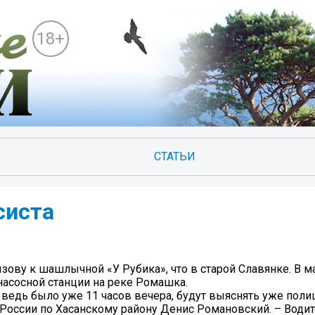
18+
СТАТЬИ
систа
зову к шашлычной «У Рубика», что в старой Славянке. В 
насосной станции на реке Ромашка.
, ведь было уже 11 часов вечера, будут выяснять уже полиц
оссии по Хасанскому району Денис Романовский. – Водите