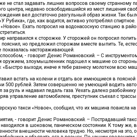
же не стал задавать лишних вопросов своему странному п
го центра, недавно освободившийся из мест лишения св
бождения вел достаточно разгульный образ жизни. Так было
Рубика», где, как водится, активно употреблял спиртное.
 «Новое». Ехать попросил на водонасосную станцию в рай
стретиться.
ир направился к сторожке. У сторожей он попросил попить
 пояснил, но предложил сторожам вместе выпить. Те, есте
не показалась настораживающей.
пособом, - говорит Денис Романовский. – С инструментом
м оружием, злоумышленник подошел к машине со стороны
л: «Быстро выходи, иначе я тебе разнесу молотком всю ма
вил встать на колени и отдать все имеющиеся в поясной
сячи 500 рублей. Затем совершенно не умеющий водить авт
 за руль и надавил педаль газа. Уехать далеко разбойнику
ряв управление автомобилем, преступник съехал с трассы 
рскую такси «Новое», сообщил, что их машина повисла на 
ятия, - говорит Денис Романовский. – Пострадавший такс
 находился в шоковом, паническом состоянии. К тому же, в
енности внешности человека трудно. Но, несмотря на это,
азбойника и объявить его в розыск. По нашим сведениям,