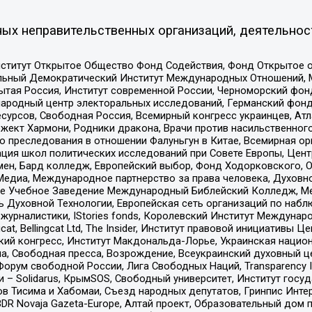
ых неправительственных организаций, деятельнос
ститут Открытое Общество Фонд Содействия, Фонд Открытое 
альный Демократический Институт Международных Отношений,
тая Россия, Институт современной России, Черноморский фонд
родный центр электоральных исследований, Германский фонд
рсов, Свободная Россия, Всемирный конгресс украинцев, Атла
ект Хармони, Родники дракона, Врачи против насильственного
ию преследования в отношении Фалуньгун в Китае, Всемирная о
ация школ политических исследований при Совете Европы, Цен
мен, Бард колледж, Европейский выбор, Фонд Ходорковского,
едиа, Международное партнерство за права человека, Духовно
ое Учебное Заведение Международный Библейский Колледж, М
ь Духовной Технологии, Европейская сеть организаций по наб
урналистики, IStories fonds, Королевский Институт Между
gcat, Bellingcat Ltd, The Insider, Институт правовой инициатив
инский конгресс, Институт Макдональда-Лорье, Украинская нац
, Свободная пресса, Возрождение, Всеукраинский духовный цен
орум свободной России, Лига Свободных Наций, Transparеncy I
– Solidarus, КрымSOS, Свободный университет, Институт госу
в Тисима и Хабомаи, Съезд народных депутатов, Гринпис Инте
DR Novaja Gazeta-Europe, Алтай проект, Образовательный дом 