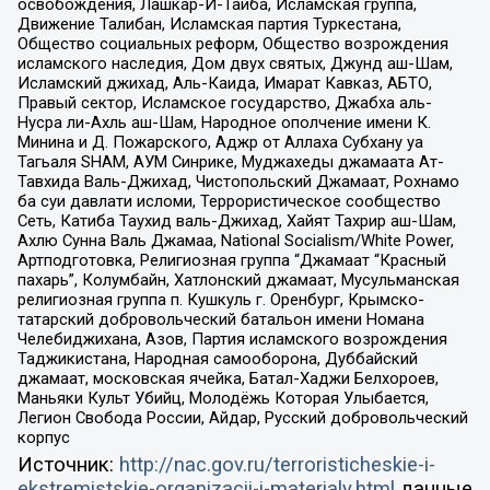
освобождения, Лашкар-И-Тайба, Исламская группа,
Движение Талибан, Исламская партия Туркестана,
Общество социальных реформ, Общество возрождения
исламского наследия, Дом двух святых, Джунд аш-Шам,
Исламский джихад, Аль-Каида, Имарат Кавказ, АБТО,
Правый сектор, Исламское государство, Джабха аль-
Нусра ли-Ахль аш-Шам, Народное ополчение имени К.
Минина и Д. Пожарского, Аджр от Аллаха Субхану уа
Тагьаля SHAM, АУМ Синрике, Муджахеды джамаата Ат-
Тавхида Валь-Джихад, Чистопольский Джамаат, Рохнамо
ба суи давлати исломи, Террористическое сообщество
Сеть, Катиба Таухид валь-Джихад, Хайят Тахрир аш-Шам,
Ахлю Сунна Валь Джамаа, National Socialism/White Power,
Артподготовка, Религиозная группа “Джамаат “Красный
пахарь”, Колумбайн, Хатлонский джамаат, Мусульманская
религиозная группа п. Кушкуль г. Оренбург, Крымско-
татарский добровольческий батальон имени Номана
Челебиджихана, Азов, Партия исламского возрождения
Таджикистана, Народная самооборона, Дуббайский
джамаат, московская ячейка, Батал-Хаджи Белхороев,
Маньяки Культ Убийц, Молодёжь Которая Улыбается,
Легион Свобода России, Айдар, Русский добровольческий
корпус
Источник:
http://nac.gov.ru/terroristicheskie-i-
ekstremistskie-organizacii-i-materialy.html
данные