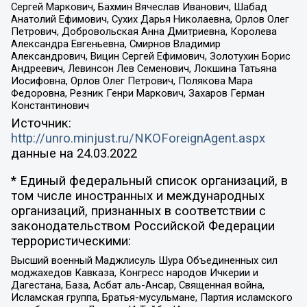
Сергей Маркович, Бахмин Вячеслав Иванович, Шабад
Анатолий Ефимович, Сухих Дарья Николаевна, Орлов Олег
Петрович, Добровольская Анна Дмитриевна, Королева
Александра Евгеньевна, Смирнов Владимир
Александрович, Вицин Сергей Ефимович, Золотухин Борис
Андреевич, Левинсон Лев Семенович, Локшина Татьяна
Иосифовна, Орлов Олег Петрович, Полякова Мара
Федоровна, Резник Генри Маркович, Захаров Герман
Константинович
Источник:
http://unro.minjust.ru/NKOForeignAgent.aspx
данные на
24.03.2022
* Единый федеральный список организаций, в
том числе иностранных и международных
организаций, признанных в соответствии с
законодательством Российской Федерации
террористическими:
Высший военный Маджлисуль Шура Объединенных сил
моджахедов Кавказа, Конгресс народов Ичкерии и
Дагестана, База, Асбат аль-Ансар, Священная война,
Исламская группа, Братья-мусульмане, Партия исламского