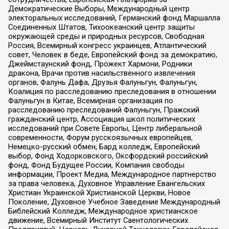
Демократические Выборы, Международный центр
электоральных исследований, Германский фонд Маршалла
Соединенных Штатов, Тихоокеанский центр защиты
окружающей среды и природных ресурсов, Свободная
Россия, Всемирный конгресс украинцев, Атлантический
совет, Человек в беде, Европейский фонд за демократию,
Джеймстаунский фонд, Прожект Хармони, Родники
дракона, Врачи против насильственного извлечения
органов, Фалунь Дафа, Друзья Фалуньгун, Фалуньгун,
Коалиция по расследованию преследования в отношении
Фалуньгун в Китае, Всемирная организация по
расследованию преследований Фалуньгун, Пражский
гражданский центр, Ассоциация школ политических
исследований при Совете Европы, Центр либеральной
современности, Форум русскоязычных европейцев,
Немецко-русский обмен, Бард колледж, Европейский
выбор, Фонд Ходорковского, Оксфордский российский
фонд, Фонд Будущее России, Компания свободы
информации, Проект Медиа, Международное партнерство
за права человека, Духовное Управление Евангельских
Христиан Украинской Христианской Церкви, Новое
Поколение, Духовное Учебное Заведение Международный
Библейский Колледж, Международное христианское
движение, Всемирный Институт Саентологических