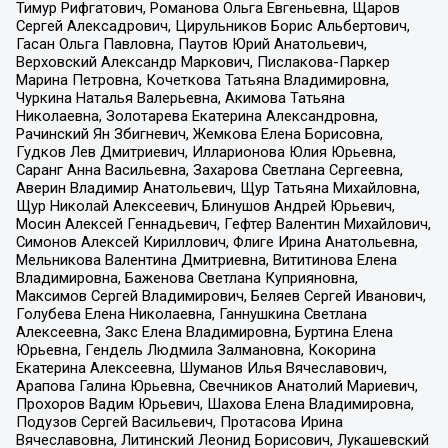
Тимур Рифгатович, Романова Ольга Евгеньевна, Щаров
Сергей Алексадрович, Цирульников Борис Альбертович,
Гасан Ольга Павловна, Паутов Юрий Анатольевич,
Верховский Александр Маркович, Пислакова-Паркер
Марина Петровна, Кочеткова Татьяна Владимировна,
Чуркина Наталья Валерьевна, Акимова Татьяна
Николаевна, Золотарева Екатерина Александровна,
Рачинский Ян Збигневич, Жемкова Елена Борисовна,
Гудков Лев Дмитриевич, Илларионова Юлия Юрьевна,
Саранг Анна Васильевна, Захарова Светлана Сергеевна,
Аверин Владимир Анатольевич, Щур Татьяна Михайловна,
Щур Николай Алексеевич, Блинушов Андрей Юрьевич,
Мосин Алексей Геннадьевич, Гефтер Валентин Михайлович,
Симонов Алексей Кириллович, Флиге Ирина Анатольевна,
Мельникова Валентина Дмитриевна, Вититинова Елена
Владимировна, Баженова Светлана Куприяновна,
Максимов Сергей Владимирович, Беляев Сергей Иванович,
Голубева Елена Николаевна, Ганнушкина Светлана
Алексеевна, Закс Елена Владимировна, Буртина Елена
Юрьевна, Гендель Людмила Залмановна, Кокорина
Екатерина Алексеевна, Шуманов Илья Вячеславович,
Арапова Галина Юрьевна, Свечников Анатолий Мариевич,
Прохоров Вадим Юрьевич, Шахова Елена Владимировна,
Подузов Сергей Васильевич, Протасова Ирина
Вячеславовна, Литинский Леонид Борисович, Лукашевский