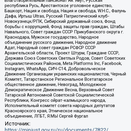
Благотворительный пансионат Ак Умут, Русская
республика Русь, Арестантское уголовное единство,
Башкорт, Нация и свобода, Нация и свобода, W.H.С., Фалунь
Дафа, Иртыш Ultras, Русский Патриотический клуб-
Новокузнецк/РПК, Сибирский державный союз, Фонд
борьбы с коррупцией, Фонд защиты прав граждан, Штабы
Навального, Совет граждан СССР Прикубанского округа г.
Краснодара, Мужское государство, Народное
объединение русского движения, Народное движение
Адат, Народный совет граждан РСФСР СССР
Архангельской области, Проект Штурм, Граждане СССР,
Держава Союз Советских Светлых Родов, Совет Советских
Социалистических Районов, Meta Platforms Inc, Facebook,
Instagram, WhatsApp, СИЧ-С14, Добровольческое
Движение Организации украинских националистов, Черный
Комитет, Татарстанское Региональное Всетатарское
общественное движение, Невоград, Молодежное
Демократическое Движение Весна, Верховный Совет
Татарской Автономной Советской Социалистической
Республики, Конгресс ойрат-калмыцкого народа,
Исполнительный комитет совета народных депутатов
Красноярского края, Этническое национальное
объединение, ЛГБТ, Я.МЫ Сергей Фургал
Источник:
https://minjust.gov.ru/ru/documents/7822/