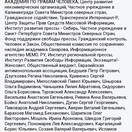
АКАДЕМИЯ ПО ПРАВАМ ЧЕЛОВЕКА, Центр развития
некоммерческих организаций, Частное учреждение в
Калининграде Совета Министров северных стран,
Гражданское содействие, Трансперенси Интернешнл-Р,
Центр Защиты Прав Средств Массовой Информации,
Институт развития прессы - Сибирь, Частное учреждение в
Санкт-Петербурге Совета Министров Северных Стран,
Фонд поддержки свободы прессы, Гражданский контроль,
Человек и Закон, Общественная комиссия по сохранению
наследия академика Сахарова, Информационное
агентство МЕМО. РУ, Институт региональной прессы,
Институт Развития Свободы Информации, Экозащита!-
Женсовет, Общественный вердикт, Евразийская
антимонопольная ассоциация, Бедушев Петр Петрович,
Дзугкоева Регина Николаевна, Кривенко Сергей
Владимирович, Милославский Павел Юрьевич, Шнырова
Ольга Вадимовна, Чанышева Лилия Айратовна, Сидорович
Ольга Борисовна, Туровский Александр Алексеевич,
Васильева Анастасия Евгеньевна, Ривина Анна Валерьевна,
Бойко Анатолий Николаевич, Дугин Сергей Георгиевич,
Пивоваров Андрей Сергеевич, Аверин Виталий Евгеньевич,
Барахоев Магомед Бекханович, Шарипков Олег
Викторович, Мошель Ирина Ароновна, Шведов Григорий
Сергеевич, Пономарев Лев Александрович, Каргалицкий
Борис Юльевич, Созаев Валерий Валерьевич, Исламов