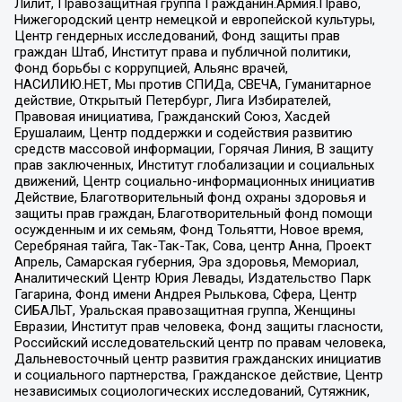
Лилит, Правозащитная группа Гражданин.Армия.Право,
Нижегородский центр немецкой и европейской культуры,
Центр гендерных исследований, Фонд защиты прав
граждан Штаб, Институт права и публичной политики,
Фонд борьбы с коррупцией, Альянс врачей,
НАСИЛИЮ.НЕТ, Мы против СПИДа, СВЕЧА, Гуманитарное
действие, Открытый Петербург, Лига Избирателей,
Правовая инициатива, Гражданский Союз, Хасдей
Ерушалаим, Центр поддержки и содействия развитию
средств массовой информации, Горячая Линия, В защиту
прав заключенных, Институт глобализации и социальных
движений, Центр социально-информационных инициатив
Действие, Благотворительный фонд охраны здоровья и
защиты прав граждан, Благотворительный фонд помощи
осужденным и их семьям, Фонд Тольятти, Новое время,
Серебряная тайга, Так-Так-Так, Сова, центр Анна, Проект
Апрель, Самарская губерния, Эра здоровья, Мемориал,
Аналитический Центр Юрия Левады, Издательство Парк
Гагарина, Фонд имени Андрея Рылькова, Сфера, Центр
СИБАЛЬТ, Уральская правозащитная группа, Женщины
Евразии, Институт прав человека, Фонд защиты гласности,
Российский исследовательский центр по правам человека,
Дальневосточный центр развития гражданских инициатив
и социального партнерства, Гражданское действие, Центр
независимых социологических исследований, Сутяжник,