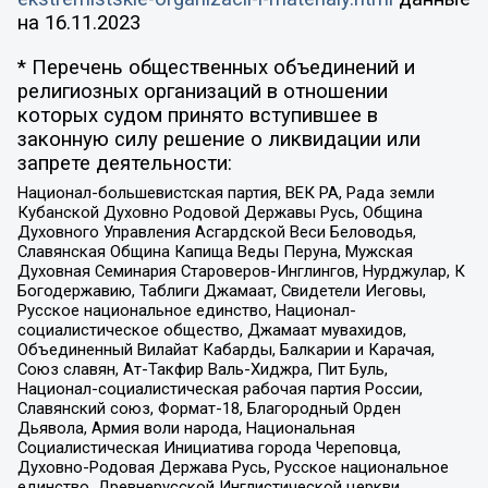
на
16.11.2023
* Перечень общественных объединений и
религиозных организаций в отношении
которых судом принято вступившее в
законную силу решение о ликвидации или
запрете деятельности:
Национал-большевистская партия, ВЕК РА, Рада земли
Кубанской Духовно Родовой Державы Русь, Община
Духовного Управления Асгардской Веси Беловодья,
Славянская Община Капища Веды Перуна, Мужская
Духовная Семинария Староверов-Инглингов, Нурджулар, К
Богодержавию, Таблиги Джамаат, Свидетели Иеговы,
Русское национальное единство, Национал-
социалистическое общество, Джамаат мувахидов,
Объединенный Вилайат Кабарды, Балкарии и Карачая,
Союз славян, Ат-Такфир Валь-Хиджра, Пит Буль,
Национал-социалистическая рабочая партия России,
Славянский союз, Формат-18, Благородный Орден
Дьявола, Армия воли народа, Национальная
Социалистическая Инициатива города Череповца,
Духовно-Родовая Держава Русь, Русское национальное
единство, Древнерусской Инглистической церкви