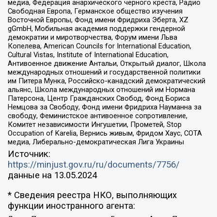
медиа, Федерация анархического черного креста, Радио
Свободная Европа, Германское общество изучения
Восточной Европы, Фонд имени Фридриха Эберта, XZ
gGmbH, Мобильная академия поддержки гендерной
демократии и миротворчества, Форум имени Льва
Копелева, American Councils for International Education,
Cultural Vistas, Institute of International Education,
Антивоенное движение Антальи, Открытый диалог, Школа
международных отношений и государственной политики
им Питера Мунка, Российско-канадский демократический
альянс, Школа международных отношений им Нормана
Патерсона, Центр Гражданских Свобод, Фонд Бориса
Немцова за Свободу, Фонд имени Фридриха Науманна за
свободу, Феминистское антивоенное сопротивление,
Комитет независимости Ингушетии, Прометей, Stop
Occupation of Karelia, Вернись живым, Фридом Хаус, СОТА
медиа, Либерально-демократическая Лига Украины
Источник:
https://minjust.gov.ru/ru/documents/7756/
данные на
13.05.2024
* Сведения реестра НКО, выполняющих
функции иностранного агента: