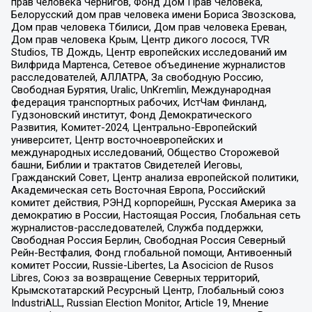
прав человека Чернигов, Фонд Дом Прав Человека,
Белорусский дом прав человека имени Бориса Звозскова,
Дом прав человека Тбилиси, Дом прав человека Ереван,
Дом прав человека Крым, Центр дикого лосося, TVR
Studios, ТВ Дождь, Центр европейских исследований им
Вилфрида Мартенса, Сетевое объединение журналистов
расследователей, АЛЛАТРА, За свободную Россию,
Свободная Бурятия, Uralic, UnKremlin, Международная
федерация транспортных рабочих, ИстЧам Финланд,
Гудзоновский институт, Фонд Демократического
Развития, Комитет-2024, Центрально-Европейский
университет, Центр восточноевропейских и
международных исследований, Общество Сторожевой
башни, Библии и трактатов Свидетелей Иеговы,
Гражданский Совет, Центр анализа европейской политики,
Академическая сеть Восточная Европа, Российский
комитет действия, РЭНД корпорейшн, Русская Америка за
демократию в России, Настоящая Россия, Глобальная сеть
журналистов-расследователей, Служба поддержки,
Свободная Россия Берлин, Свободная Россия Северный
Рейн-Вестфалия, Фонд глобальной помощи, Антивоенный
комитет России, Russie-Libertes, La Asocicion de Rusos
Libres, Союз за возвращение Северных территорий,
Крымскотатарский Ресурсный Центр, Глобальный союз
IndustriALL, Russian Election Monitor, Article 19, Мнение