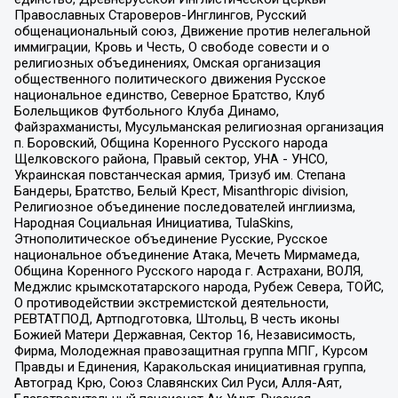
Православных Староверов-Инглингов, Русский
общенациональный союз, Движение против нелегальной
иммиграции, Кровь и Честь, О свободе совести и о
религиозных объединениях, Омская организация
общественного политического движения Русское
национальное единство, Северное Братство, Клуб
Болельщиков Футбольного Клуба Динамо,
Файзрахманисты, Мусульманская религиозная организация
п. Боровский, Община Коренного Русского народа
Щелковского района, Правый сектор, УНА - УНСО,
Украинская повстанческая армия, Тризуб им. Степана
Бандеры, Братство, Белый Крест, Misanthropic division,
Религиозное объединение последователей инглиизма,
Народная Социальная Инициатива, TulaSkins,
Этнополитическое объединение Русские, Русское
национальное объединение Атака, Мечеть Мирмамеда,
Община Коренного Русского народа г. Астрахани, ВОЛЯ,
Меджлис крымскотатарского народа, Рубеж Севера, ТОЙС,
О противодействии экстремистской деятельности,
РЕВТАТПОД, Артподготовка, Штольц, В честь иконы
Божией Матери Державная, Сектор 16, Независимость,
Фирма, Молодежная правозащитная группа МПГ, Курсом
Правды и Единения, Каракольская инициативная группа,
Автоград Крю, Союз Славянских Сил Руси, Алля-Аят,