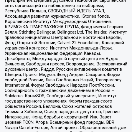
Предприятий, Церковь Духовной Технологии, Европейская
сеть организаций по наблюдению за выборами,
Республика Польша, СВОБОДНЫЙ ИДЕЛЬ-УРАЛ,
Ассоциация развития журналистики, IStories fonds,
Королевский Институт Международных Отношений,
КРИМСЬКА ПРАВОЗАХИСНА ГРУПА, Фонд имени Генриха
Бёлля, Stichting Bellingcat, Bellingcat Ltd, The Insider, Институт
правовой инициативы Центральной и Восточной Европы,
Фонд Открытой Эстонии, Calvert 22 Foundation, Канадский
украинский конгресс, Институт Макдональда-Лорье,
Украинская национальная федерация Канады,
Декабристы, Международный научный центр им Вудро
Вильсона, Свободная пресса, Возрождение, Всеукраинский
духовный центр , Риддл, Русский антивоенный комитет в
Швеции, Проект Медуза, Фонд Андрея Сахарова, Форум
свободной России, Лига Свободных Наций, Transparеncy
International, Форум Свободных Народов ПостРоссии,
Солидарность с гражданским движением в России –
Solidarus, КрымSOS, Свободный университет, Институт
государственного управления, Форум гражданского
общества Россия, Беллона, Союз жителей островов
Тисима и Хабомаи, Съезд народных депутатов, Гринпис
Интернешнл, Фонд борьбы с коррупцией Инк, Завет
церквей TCCN, Агора, Всемирный фонд природы, BDR
Novaja Gazeta-Europe, Алтай проект, Образовательный дом